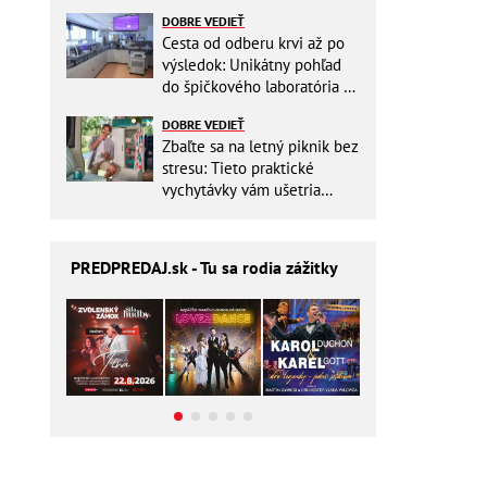
zbytočne riskovať?
DOBRE VEDIEŤ
Cesta od odberu krvi až po
výsledok: Unikátny pohľad
do špičkového laboratória na
Slovensku
DOBRE VEDIEŤ
Zbaľte sa na letný piknik bez
stresu: Tieto praktické
vychytávky vám ušetria
miesto v batohu!
PREDPREDAJ
.sk - Tu sa rodia zážitky