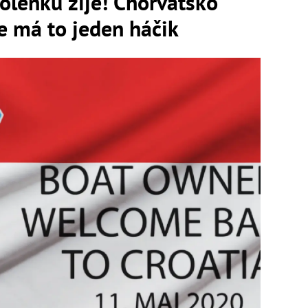
olenku žije! Chorvátsko
le má to jeden háčik