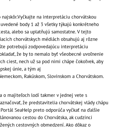
 najskôr.
Vyčkajte na interpretáciu chorvátskou
a uvedené body 1 až 3 všetky týkajú konkrétneho
esta, alebo sa uplatňujú samostatne. V tejto
iacich chorvátskych médiách obsahujú aj rôzne
šte potrebujú zodpovedajúcu interpretáciu
pokladať, že by to nemalo byť všeobecné uvoľnenie
ých ciest, nech už sa pod nimi chápe čokoľvek, aby
pskej únie, a tým aj
 Nemeckom, Rakúskom, Slovinskom a Chorvátskom.
a o majiteľoch lodí takmer v jednej vete s
aznačovať, že predstavitelia chorvátskej vlády chápu
. Portál SeaHelp preto odporúča vyčkať na ďalšie
lánovanou cestou do Chorvátska, ak cudzinci
ožených cestovných obmedzení. Ako dôkaz o