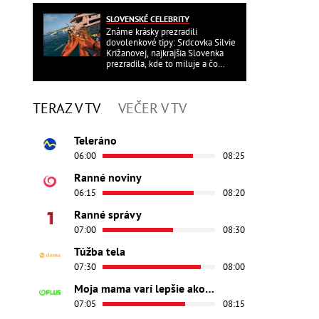
SLOVENSKÉ CELEBRITY
Známe krásky prezradili
dovolenkové tipy: Srdcovka Silvie
Križanovej, najkrajšia Slovenka
prezradila, kde to miluje a čo
ďalšie?
TERAZ V TV
VEČER V TV
Teleráno
06:00
08:25
Ranné noviny
06:15
08:20
Ranné správy
07:00
08:30
Túžba tela
07:30
08:00
Moja mama varí lepšie ako tvoja
07:05
08:15