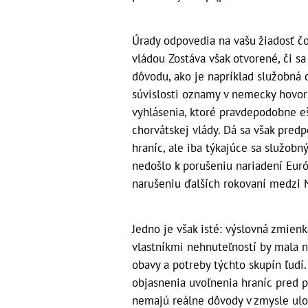
Úrady odpovedia na vašu žiadosť čo
vládou Zostáva však otvorené, či s
dôvodu, ako je napríklad služobná c
súvislosti oznamy v nemecky hovor
vyhlásenia, ktoré pravdepodobne e
chorvátskej vlády. Dá sa však pred
hraníc, ale iba týkajúce sa služobn
nedošlo k porušeniu nariadení Euró
narušeniu ďalších rokovaní medzi
Jedno je však isté: výslovná zmienk
vlastníkmi nehnuteľností by mala n
obavy a potreby týchto skupín ľudí
objasnenia uvoľnenia hraníc pred p
nemajú reálne dôvody v zmysle ul