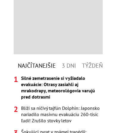
NAJČÍTANEJŠIE
3 DNI
TÝŽDEŇ
Silné zemetrasenie si vyžiadalo
evakuácie: Otrasy zasiahli aj
mrakodrapy, meteorológovia varujú
pred dotrasmi
Blíži sa ničivý tajfún Dolphin: Japonsko
nariadilo masívnu evakuáciu 260-tisíc
ľudí! Zrušilo stovky letov
Šokujúci zvrat v známej tragédii: