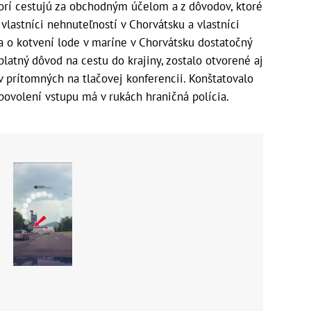
torí cestujú za obchodným účelom a z dôvodov, ktoré
vlastníci nehnuteľností v Chorvátsku a vlastníci
uva o kotvení lode v maríne v Chorvátsku dostatočný
platný dôvod na cestu do krajiny, zostalo otvorené aj
 prítomných na tlačovej konferencii. Konštatovalo
povolení vstupu má v rukách hraničná polícia.