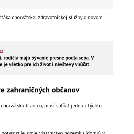
etáka chorvátskej zdravotníckej služby o novom
IEŽ
i, rodičia majú bývanie presne podľa seba. V
je všetko pre ich život i návštevy vnúčat
re zahraničných občanov
chorvátsku hranicu, musí spĺňať jednu z týchto
 potvrdzuje svoje vlastníctvo pozemku (domu) v