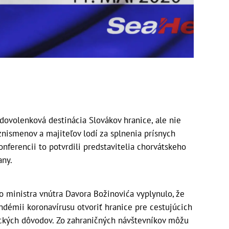
dovolenková destinácia Slovákov hranice, ale nie
znismenov a majiteľov lodí za splnenia prísnych
nferencii to potvrdili predstavitelia chorvátskeho
any.
o ministra vnútra Davora Božinovića vyplynulo, že
démii koronavírusu otvoriť hranice pre cestujúcich
ckých dôvodov. Zo zahraničných návštevníkov môžu