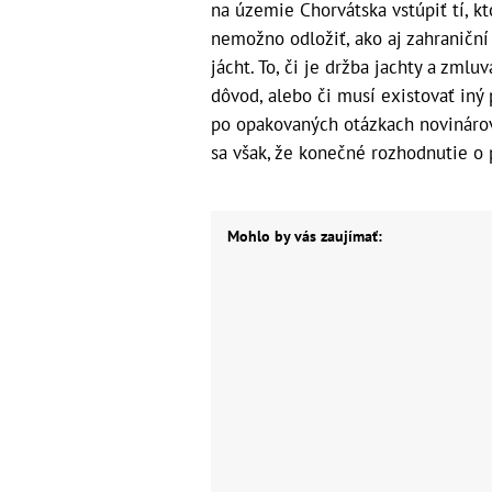
na územie Chorvátska vstúpiť tí, k
nemožno odložiť, ako aj zahraniční 
jácht. To, či je držba jachty a zml
dôvod, alebo či musí existovať iný 
po opakovaných otázkach novinárov
sa však, že konečné rozhodnutie o 
Mohlo by vás zaujímať: