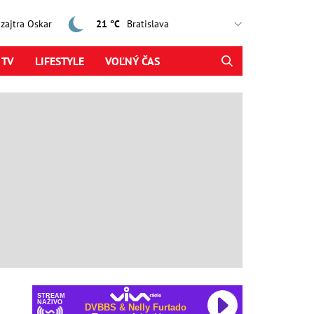
, zajtra Oskar
21 °C
 TV
LIFESTYLE
VOĽNÝ ČAS
STREAM
NAŽIVO
DVBBS & Nelly Furtado