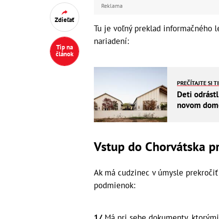
Reklama
Zdieľať
Tu je voľný preklad informačného l
nariadení:
Tip na
článok
PREČÍTAJTE SI T
Deti odrástl
novom dome 
Vstup do Chorvátska p
Ak má cudzinec v úmysle prekročiť 
podmienok:
1/
Má pri sebe dokumenty, ktorými