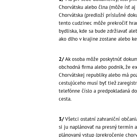
Chorvátsku alebo člna (môže ísť a
Chorvátska (predloží príslušné dok
tento cudzinec môže prekročiť hra
bydliska, kde sa bude zdržiavať ale
ako dlho v krajine zostane alebo k
2/
Ak osoba môže poskytnúť dokume
obchodná firma alebo podnik, že e
Chorvátskej republiky alebo má po
cestujúceho musí byť tiež zaregistr
telefónne číslo a predpokladaná d
cesta.
3/
Všetci ostatní zahraniční občan
si ju naplánovať na presný termín
plánovaný vstup (prekročenie chor