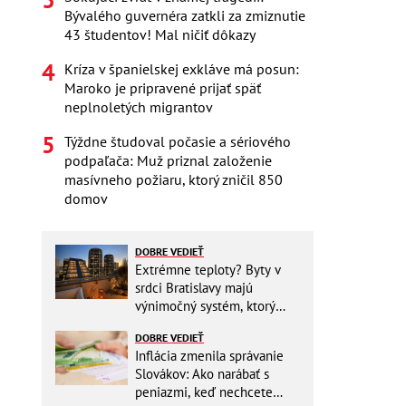
Bývalého guvernéra zatkli za zmiznutie
43 študentov! Mal ničiť dôkazy
Kríza v španielskej exkláve má posun:
Maroko je pripravené prijať späť
neplnoletých migrantov
Týždne študoval počasie a sériového
podpaľača: Muž priznal založenie
masívneho požiaru, ktorý zničil 850
domov
DOBRE VEDIEŤ
Extrémne teploty? Byty v
srdci Bratislavy majú
výnimočný systém, ktorý
ešte aj šetrí náklady
DOBRE VEDIEŤ
Inflácia zmenila správanie
Slovákov: Ako narábať s
peniazmi, keď nechcete