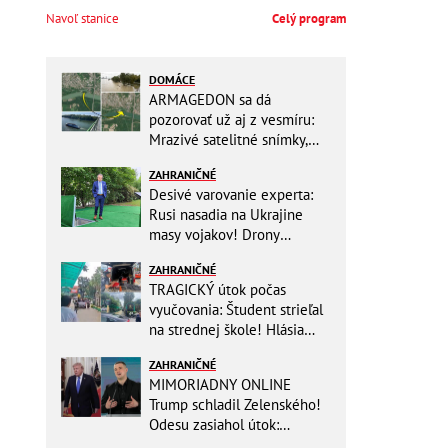
Navoľ stanice
Celý program
DOMÁCE
ARMAGEDON sa dá
pozorovať už aj z vesmíru:
Mrazivé satelitné snímky,
rozdiel len pár rokov a po
ZAHRANIČNÉ
vode ani stopy!
Desivé varovanie experta:
Rusi nasadia na Ukrajine
masy vojakov! Drony
nebudú stačiť
ZAHRANIČNÉ
TRAGICKÝ útok počas
vyučovania: Študent strieľal
na strednej škole! Hlásia
mŕtvych a množstvo
ZAHRANIČNÉ
zranených
MIMORIADNY ONLINE
Trump schladil Zelenského!
Odesu zasiahol útok:
Odvolaný Fedorov túži po