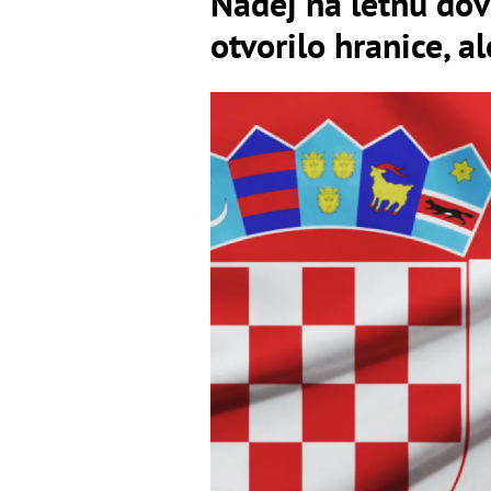
Nádej na letnú dov
otvorilo hranice, a