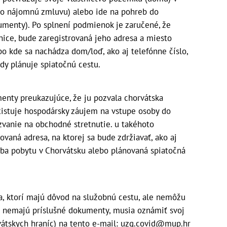
j o nájomnú zmluvu) alebo ide na pohreb do
umenty). Po splnení podmienok je zaručené, že
nice, bude zaregistrovaná jeho adresa a miesto
bo kde sa nachádza dom/loď, ako aj telefónne číslo,
edy plánuje spiatočnú cestu.
nty preukazujúce, že ju pozvala chorvátska
xistuje hospodársky záujem na vstupe osoby do
zvanie na obchodné stretnutie. u takéhoto
ovaná adresa, na ktorej sa bude zdržiavať, ako aj
oba pobytu v Chorvátsku alebo plánovaná spiatočná
ia, ktorí majú dôvod na služobnú cestu, ale nemôžu
 a nemajú príslušné dokumenty, musia oznámiť svoj
vátskych hraníc) na tento e-mail: uzg.covid@mup.hr