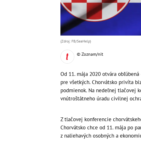
(Zdroj: FB/SeaHelp)
© Zoznam/nit
Od 11. mája 2020 otvára obľúbená 
pre všetkých. Chorvátsko privíta bi
podmienok. Na nedeľnej tlačovej ko
vnútroštátneho úradu civilnej ochr
Z tlačovej konferencie chorvátskeh
Chorvátsko chce od 11. mája po pan
z naliehavých osobných a ekonomi