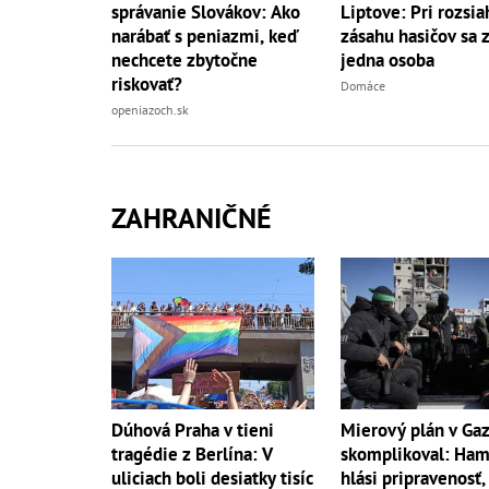
správanie Slovákov: Ako
Liptove: Pri rozsi
narábať s peniazmi, keď
zásahu hasičov sa z
nechcete zbytočne
jedna osoba
riskovať?
Domáce
openiazoch.sk
ZAHRANIČNÉ
Dúhová Praha v tieni
Mierový plán v Gaz
tragédie z Berlína: V
skomplikoval: Ham
uliciach boli desiatky tisíc
hlási pripravenosť,