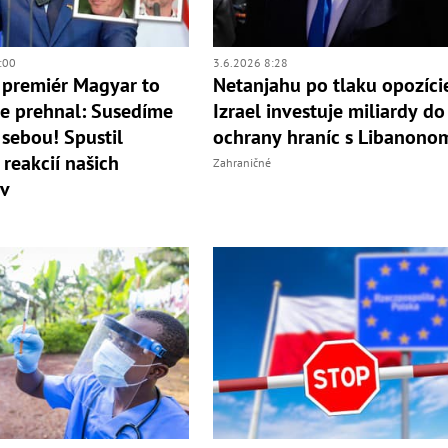
:00
3.6.2026 8:28
 premiér Magyar to
Netanjahu po tlaku opozíci
e prehnal: Susedíme
Izrael investuje miliardy do
 sebou! Spustil
ochrany hraníc s Libanono
reakcií našich
Zahraničné
ov