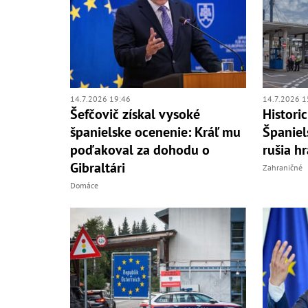
14.7.2026 19:46
14.7.2026 1
Šefčovič získal vysoké
Histori
španielske ocenenie: Kráľ mu
Španiel
poďakoval za dohodu o
rušia h
Gibraltári
Zahraničné
Domáce