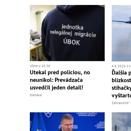
včera o 16:26
4.8.2026 15
Utekal pred políciou, no
Ďalšia 
neunikol: Prevádzača
blízkos
usvedčil jeden detail!
stíhačk
vyštart
Domáce
Zahraničné