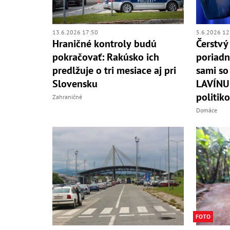
13.6.2026 17:50
5.6.2026 12
Hraničné kontroly budú
Čerstvý
pokračovať: Rakúsko ich
poriadn
predlžuje o tri mesiace aj pri
sami so
Slovensku
LAVÍNU 
politik
Zahraničné
Domáce
FOTO