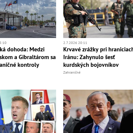
5:10
2.7.2026 20:11
cká dohoda: Medzi
Krvavé zrážky pri hraniciac
skom a Gibraltárom sa
Iránu: Zahynulo šesť
raničné kontroly
kurdských bojovníkov
Zahraničné