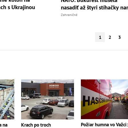
ach s Ukrajinou
nasadiť až štyri stíhačky na
Zahraničné
1
2
3
Požiar humna vo Važci
a na
Krach po troch