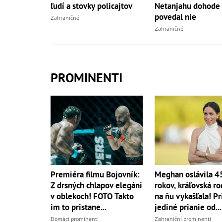
ľudí a stovky policajtov
Netanjahu dohode
povedal nie
Zahraničné
Zahraničné
PROMINENTI
Premiéra filmu Bojovník:
Meghan oslávila 4
Z drsných chlapov elegáni
rokov, kráľovská ro
v oblekoch! FOTO Takto
na ňu vykašľala! Pri
im to pristane...
jediné prianie od...
Domáci prominenti
Zahraniční prominenti