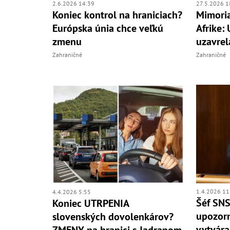
2.6.2026 14:39
27.5.2026 1
Koniec kontrol na hraniciach?
Mimoria
Európska únia chce veľkú
Afrike:
zmenu
uzavrel
Zahraničné
Zahraničné
1.4.2026 11
4.4.2026 5:55
Šéf SNS
Koniec UTRPENIA
upozorn
slovenských dovolenkárov?
vytvára
ZMENY na hranici s Jadranom