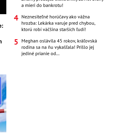
a mieri do bankrotu!
Neznesiteľné horúčavy ako vážna
hrozba: Lekárka varuje pred chybou,
e:
ktorú robí väčšina starších ľudí!
m
Meghan oslávila 45 rokov, kráľovská
rodina sa na ňu vykašľala! Prišlo jej
jediné prianie od...