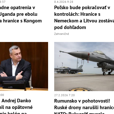
8:37
8.4.2026 9:28
dne opatrenia v
Poľsko bude pokračovať v
 Uganda pre ebolu
kontrolách: Hranice s
a hranice s Kongom
Nemeckom a Litvou zostáv
pod dohľadom
Zahraničné
:00
27.2.2026 7:20
 Andrej Danko
Rumunsko v pohotovosti!
il na opätovné
Ruské drony narušili hranic
nie kolón na
NATO: Bukurešť musela