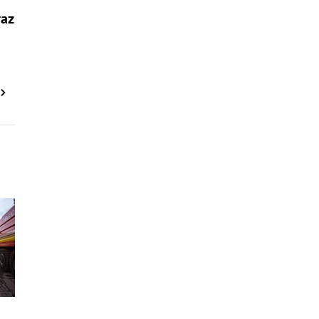
raz
: