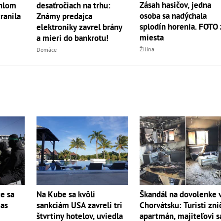
Zásah hasičov, jedna
ahlom
desaťročiach na trhu:
osoba sa nadýchala
ranila
Známy predajca
splodín horenia. FOTO 
elektroniky zavrel brány
miesta
a mieri do bankrotu!
Žilina
Domáce
Škandál na dovolenke 
e sa
Na Kube sa kvôli
Chorvátsku: Turisti znič
as
sankciám USA zavreli tri
apartmán, majiteľovi s
štvrtiny hotelov, uviedla