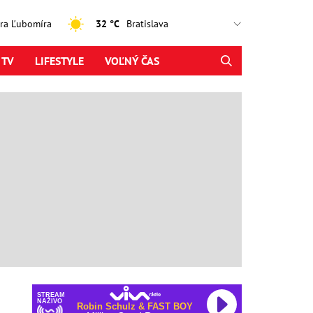
jtra Ľubomíra
32 °C
 TV
LIFESTYLE
VOĽNÝ ČAS
STREAM
NAŽIVO
Robin Schulz & FAST BOY