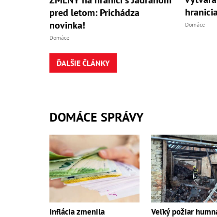
hranici
pred letom: Prichádza
novinka!
Domáce
Domáce
ĎALŠIE ČLÁNKY
DOMÁCE SPRÁVY
Inflácia zmenila
Veľký požiar humn