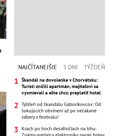
h
NAJČÍTANEJŠIE
3 DNI
TÝŽDEŇ
Škandál na dovolenke v Chorvátsku:
Turisti zničili apartmán, majiteľovi sa
vysmievali a ešte chcú preplatiť hotel
Týždeň od škandálu Gáboríkovcov: Od
šokujúcich obvinení až po nečakané
zábery z festivalu!
Krach po troch desaťročiach na trhu:
Známy predajca elektroniky zavrel brány