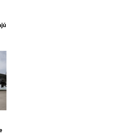
ajú
e