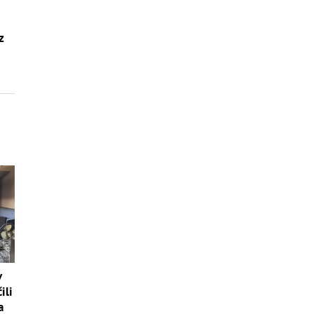
z
v
ili
a