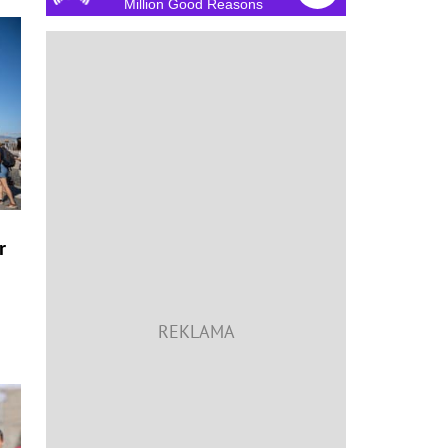
Million Good Reasons
r