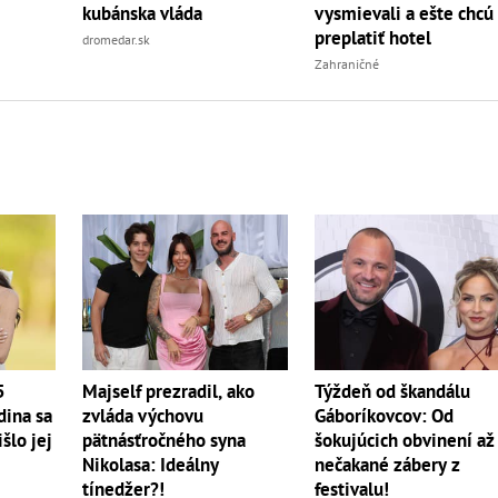
vysmievali a ešte chcú
kubánska vláda
preplatiť hotel
dromedar.sk
Zahraničné
5
Majself prezradil, ako
Týždeň od škandálu
dina sa
zvláda výchovu
Gáboríkovcov: Od
šlo jej
pätnásťročného syna
šokujúcich obvinení až
Nikolasa: Ideálny
nečakané zábery z
tínedžer?!
festivalu!