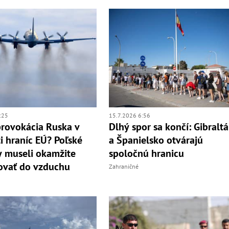
:25
15.7.2026 6:56
provokácia Ruska v
Dlhý spor sa končí: Gibraltá
ti hraníc EÚ? Poľské
a Španielsko otvárajú
y museli okamžite
spoločnú hranicu
ovať do vzduchu
Zahraničné