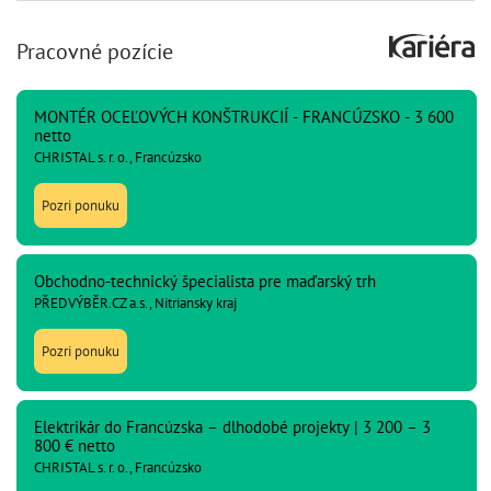
Pracovné pozície
MONTÉR OCEĽOVÝCH KONŠTRUKCIÍ - FRANCÚZSKO - 3 600
netto
CHRISTAL s. r. o., Francúzsko
Pozri ponuku
Obchodno-technický špecialista pre maďarský trh
PŘEDVÝBĚR.CZ a.s., Nitriansky kraj
Pozri ponuku
Elektrikár do Francúzska – dlhodobé projekty | 3 200 – 3
800 € netto
CHRISTAL s. r. o., Francúzsko