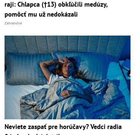
raji: Chlapca (†13) obkľúčili medúzy,
pomôcť mu už nedokázali
Zahraničné
Neviete zaspať pre horúčavy? Vedci radia