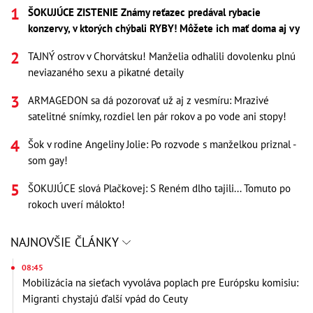
ŠOKUJÚCE ZISTENIE Známy reťazec predával rybacie
konzervy, v ktorých chýbali RYBY! Môžete ich mať doma aj vy
TAJNÝ ostrov v Chorvátsku! Manželia odhalili dovolenku plnú
neviazaného sexu a pikatné detaily
ARMAGEDON sa dá pozorovať už aj z vesmíru: Mrazivé
satelitné snímky, rozdiel len pár rokov a po vode ani stopy!
Šok v rodine Angeliny Jolie: Po rozvode s manželkou priznal -
som gay!
ŠOKUJÚCE slová Plačkovej: S Reném dlho tajili... Tomuto po
rokoch uverí málokto!
NAJNOVŠIE ČLÁNKY
08:45
Mobilizácia na sieťach vyvoláva poplach pre Európsku komisiu:
Migranti chystajú ďalší vpád do Ceuty