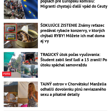
poplach pre Európsku komisiu:
Migranti chystajú ďalší vpád do Ceuty
ŠOKUJÚCE ZISTENIE Známy reťazec
predával rybacie konzervy, v ktorých
chýbali RYBY! Môžete ich mať doma
aj vy
TRAGICKÝ útok počas vyučovania:
Študent zabil šesť ľudí a 15 zranil! Po
útoku spáchal samovraždu
FOTO
TAJNÝ ostrov v Chorvátsku! Manželia
odhalili dovolenku plnú neviazaného
sexu a pikatné detaily