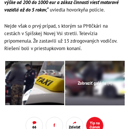
výške od 200 do 1000 eur a zákaz činnosti viesť motorové
vozidlá až do 5 rokov,“
uviedla hovorkyňa polície.
Nejde však o prvý prípad, s ktorým sa PMJčkári na
cestách v Spišskej Novej Vsi stretli. Televízia
pripomenula. Že zastavili už 13 zdrogovaných vodičov.
Riešení boli v priestupkovom konaní.
Zobraziť galériu
(4)
Tip na
66
Zdieľať
článok