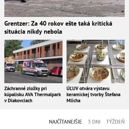
Grentzer: Za 40 rokov ešte taká kritická
situácia nikdy nebola
Záchranné zložky pri
ÚĽUV otvára výstavu
kúpalisku AVA Thermalpark
keramickej tvorby Štefana
v Diakovciach
Mlícha
NAJČÍTANEJŠIE
3 DNI
TÝŽDEŇ