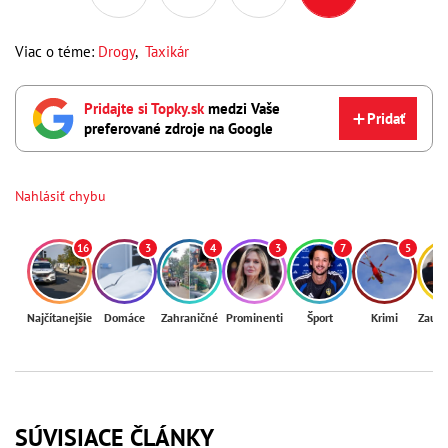
Viac o téme:
Drogy
,
Taxikár
Pridajte si Topky.sk
medzi Vaše
Pridať
preferované zdroje na Google
Nahlásiť chybu
16
3
4
3
7
5
Najčítanejšie
Domáce
Zahraničné
Prominenti
Šport
Krimi
Zaují
SÚVISIACE ČLÁNKY