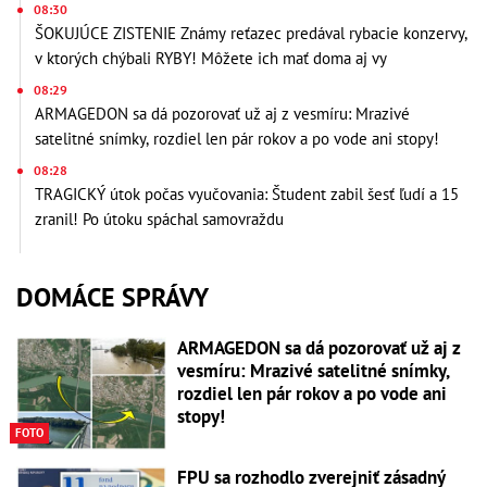
08:30
ŠOKUJÚCE ZISTENIE Známy reťazec predával rybacie konzervy,
v ktorých chýbali RYBY! Môžete ich mať doma aj vy
08:29
ARMAGEDON sa dá pozorovať už aj z vesmíru: Mrazivé
satelitné snímky, rozdiel len pár rokov a po vode ani stopy!
08:28
TRAGICKÝ útok počas vyučovania: Študent zabil šesť ľudí a 15
zranil! Po útoku spáchal samovraždu
DOMÁCE SPRÁVY
ARMAGEDON sa dá pozorovať už aj z
vesmíru: Mrazivé satelitné snímky,
rozdiel len pár rokov a po vode ani
stopy!
FOTO
FPU sa rozhodlo zverejniť zásadný