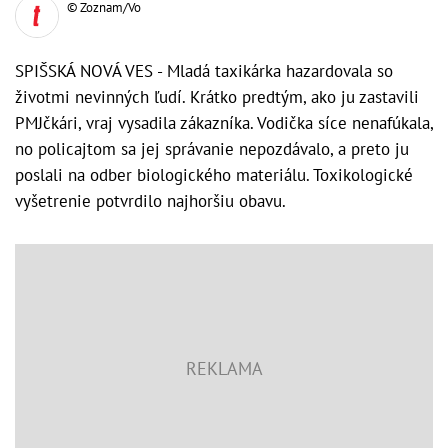
© Zoznam/Vo
SPIŠSKÁ NOVÁ VES - Mladá taxikárka hazardovala so
životmi nevinných ľudí. Krátko predtým, ako ju zastavili
PMJčkári, vraj vysadila zákazníka. Vodička síce nenafúkala,
no policajtom sa jej správanie nepozdávalo, a preto ju
poslali na odber biologického materiálu. Toxikologické
vyšetrenie potvrdilo najhoršiu obavu.