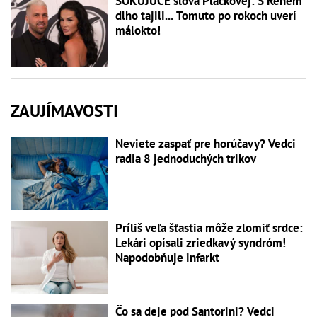
ŠOKUJÚCE slová Plačkovej: S Reném
dlho tajili... Tomuto po rokoch uverí
málokto!
ZAUJÍMAVOSTI
Neviete zaspať pre horúčavy? Vedci
radia 8 jednoduchých trikov
Príliš veľa šťastia môže zlomiť srdce:
Lekári opísali zriedkavý syndróm!
Napodobňuje infarkt
Čo sa deje pod Santorini? Vedci