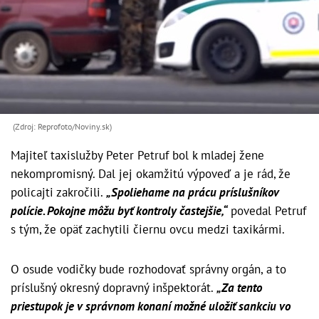
(Zdroj: Reprofoto/Noviny.sk)
Majiteľ taxislužby Peter Petruf bol k mladej žene
nekompromisný. Dal jej okamžitú výpoveď a je rád, že
policajti zakročili.
„Spoliehame na prácu príslušníkov
polície. Pokojne môžu byť kontroly častejšie,“
povedal Petruf
s tým, že opäť zachytili čiernu ovcu medzi taxikármi.
O osude vodičky bude rozhodovať správny orgán, a to
príslušný okresný dopravný inšpektorát.
„Za tento
priestupok je v správnom konaní možné uložiť sankciu vo