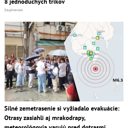
8 jednoduchých trikov
Zaujímavosti
Silné zemetrasenie si vyžiadalo evakuácie:
Otrasy zasiahli aj mrakodrapy,
meteorológovia varujú pred dotrasmi