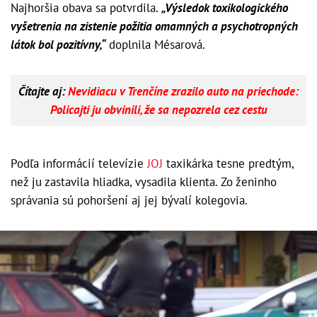
Najhoršia obava sa potvrdila.
„Výsledok toxikologického
vyšetrenia na zistenie požitia omamných a psychotropných
látok bol pozitívny,“
doplnila Mésarová.
Čítajte aj:
Nevidiacu v Trenčíne zrazilo auto na priechode:
Policajti ju obvinili, že sa nepozrela cez cestu
Podľa informácií televízie
JOJ
taxikárka tesne predtým,
než ju zastavila hliadka, vysadila klienta. Zo ženinho
správania sú pohoršení aj jej bývalí kolegovia.