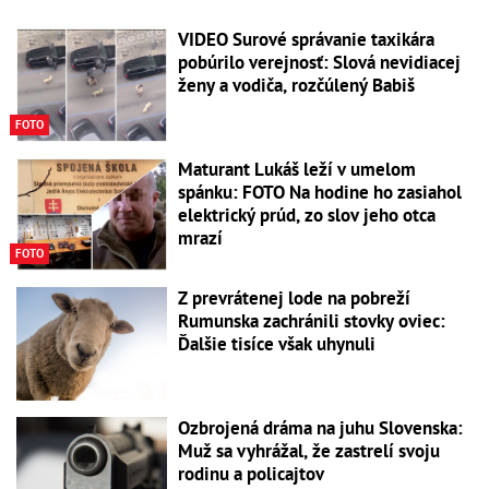
VIDEO Surové správanie taxikára
pobúrilo verejnosť: Slová nevidiacej
ženy a vodiča, rozčúlený Babiš
FOTO
Maturant Lukáš leží v umelom
spánku: FOTO Na hodine ho zasiahol
elektrický prúd, zo slov jeho otca
mrazí
FOTO
Z prevrátenej lode na pobreží
Rumunska zachránili stovky oviec:
Ďalšie tisíce však uhynuli
Ozbrojená dráma na juhu Slovenska:
Muž sa vyhrážal, že zastrelí svoju
rodinu a policajtov