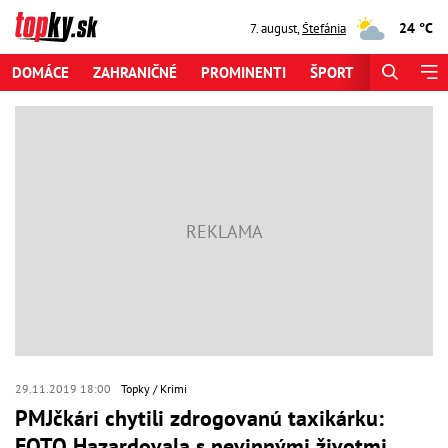
24 °C
7. august
,
Štefánia
DOMÁCE
ZAHRANIČNÉ
PROMINENTI
ŠPORT
ZAUJÍMAV
29.11.2019 18:00
Topky
Krimi
PMJčkári chytili zdrogovanú taxikárku:
FOTO Hazardovala s nevinnými životmi,