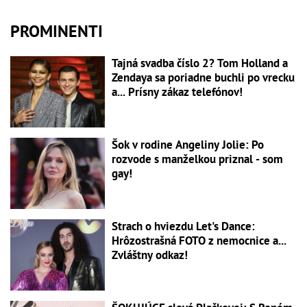
PROMINENTI
Tajná svadba číslo 2? Tom Holland a
Zendaya sa poriadne buchli po vrecku
a... Prísny zákaz telefónov!
Šok v rodine Angeliny Jolie: Po
rozvode s manželkou priznal - som
gay!
Strach o hviezdu Let's Dance:
Hrôzostrašná FOTO z nemocnice a...
Zvláštny odkaz!