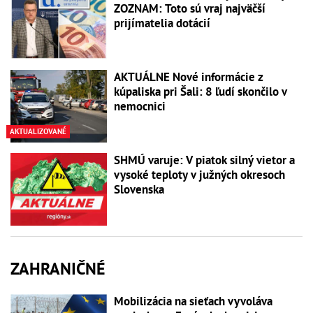
ZOZNAM: Toto sú vraj najväčší
prijímatelia dotácií
AKTUÁLNE Nové informácie z
kúpaliska pri Šali: 8 ľudí skončilo v
nemocnici
AKTUALIZOVANÉ
SHMÚ varuje: V piatok silný vietor a
vysoké teploty v južných okresoch
Slovenska
ZAHRANIČNÉ
Mobilizácia na sieťach vyvoláva