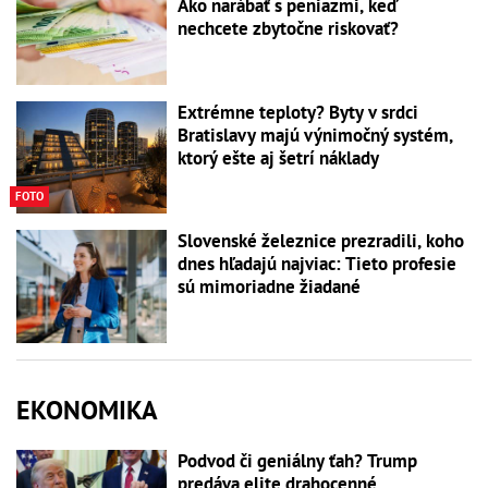
Ako narábať s peniazmi, keď
nechcete zbytočne riskovať?
Extrémne teploty? Byty v srdci
Bratislavy majú výnimočný systém,
ktorý ešte aj šetrí náklady
FOTO
Slovenské železnice prezradili, koho
dnes hľadajú najviac: Tieto profesie
sú mimoriadne žiadané
EKONOMIKA
Podvod či geniálny ťah? Trump
predáva elite drahocenné