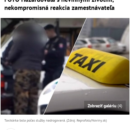
nekompromisná reakcia zamestnávateľa
Zobraziť galériu
(4)
Taxikárka bola počas služby nadrogovaná. (Zdroj: Reprofoto/Noviny.sk)