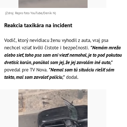
(Zdroj: Repro foto YouTube/Deník N)
Reakcia taxikára na incident
Vodič, ktorý nevidiacu ženu vyhodil z auta, vraj psa
nechcel vziať kvôli čistote i bezpečnosti.
"Nemám mreža
alebo sieť, toho psa som ani viezť nemohol, je to pod pokutou
dvetisíc korún, ponúkal som jej, že jej zavolám iné auto,"
povedal pre TV Nova.
"Nemal som tú situáciu riešiť sám
takto, mal som zavolať políciu,"
dodal.