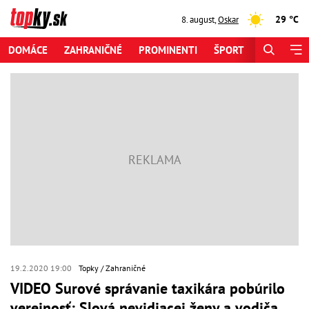
29 °C
8. august
,
Oskar
DOMÁCE
ZAHRANIČNÉ
PROMINENTI
ŠPORT
ZAUJÍMAV
19.2.2020 19:00
Topky
Zahraničné
VIDEO Surové správanie taxikára pobúrilo
verejnosť: Slová nevidiacej ženy a vodiča,