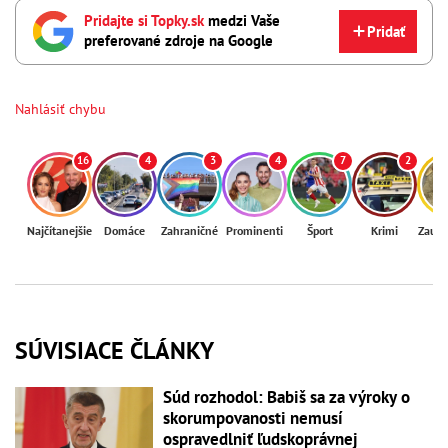
Pridajte si Topky.sk
medzi Vaše
Pridať
preferované zdroje na Google
Nahlásiť chybu
16
4
3
4
7
2
Najčítanejšie
Domáce
Zahraničné
Prominenti
Šport
Krimi
Zaují
SÚVISIACE ČLÁNKY
Súd rozhodol: Babiš sa za výroky o
skorumpovanosti nemusí
ospravedlniť ľudskoprávnej