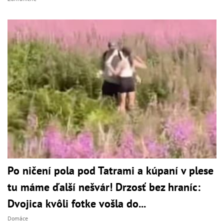
Po ničení pola pod Tatrami a kúpaní v plese
tu máme ďalší nešvár! Drzosť bez hraníc:
Dvojica kvôli fotke vošla do...
Domáce