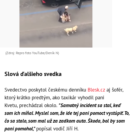
(Zdroj: Repro foto YouTube/Deník N)
Slová ďalšieho svedka
Svedectvo poskytol českému denníku
Blesk.cz
aj šofér,
ktorý krátko predtým, ako taxikár vyhodil pani
Kvetu, prechádzal okolo.
"Samotný incident sa stal, keď
som ich míňal. Myslel som, že ide tej pani pomoct vystúpiť. To,
čo sa stalo, som mal už za zadkom auta. Škoda, bol by som
pani pomohol,"
popísal vodič Jiří H.