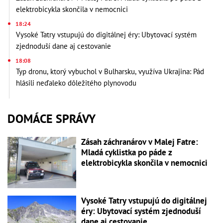
elektrobicykla skončila v nemocnici
18:24
Vysoké Tatry vstupujú do digitálnej éry: Ubytovací systém
zjednoduší dane aj cestovanie
18:08
Typ dronu, ktorý vybuchol v Bulharsku, využíva Ukrajina: Pád
hlásili neďaleko dôležitého plynovodu
DOMÁCE SPRÁVY
Zásah záchranárov v Malej Fatre:
Mladá cyklistka po páde z
elektrobicykla skončila v nemocnici
Vysoké Tatry vstupujú do digitálnej
éry: Ubytovací systém zjednoduší
dane aj cestovanie