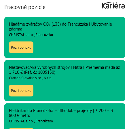
Pracovné pozície
Hľadáme zváračov CO₂ (135) do Francúzska | Ubytovanie
zdarma
CHRISTAL s. r. o., Francúzsko
Pozri ponuku
Nastavovač/-ka výrobných strojov | Nitra | Priemerná mzda až
1 710 € (Ref. č.: 1005150)
Grafton Slovakia s.r.o., Nitra
Pozri ponuku
Elektrikár do Francúzska – dlhodobé projekty | 3 200 – 3
800 € netto
CHRISTAL s. r. o., Francúzsko