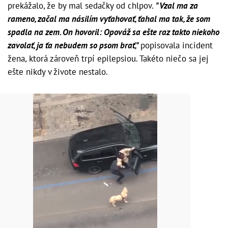
prekážalo, že by mal sedačky od chlpov.
"Vzal ma za
rameno, začal ma násilím vyťahovať, ťahal ma tak, že som
spadla na zem. On hovoril: Opováž sa ešte raz takto niekoho
zavolať, ja ťa nebudem so psom brať,"
popisovala incident
žena, ktorá zároveň trpí epilepsiou. Takéto niečo sa jej
ešte nikdy v živote nestalo.