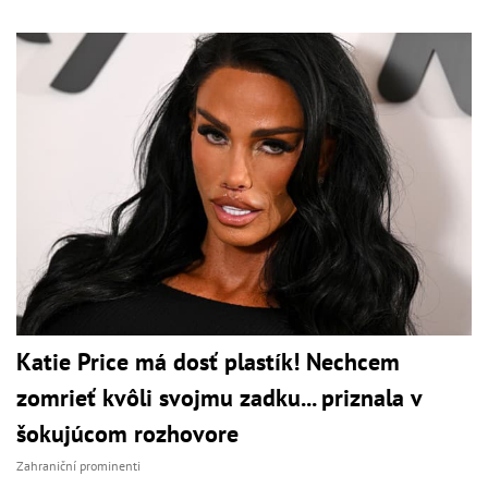
Katie Price má dosť plastík! Nechcem
zomrieť kvôli svojmu zadku... priznala v
šokujúcom rozhovore
Zahraniční prominenti