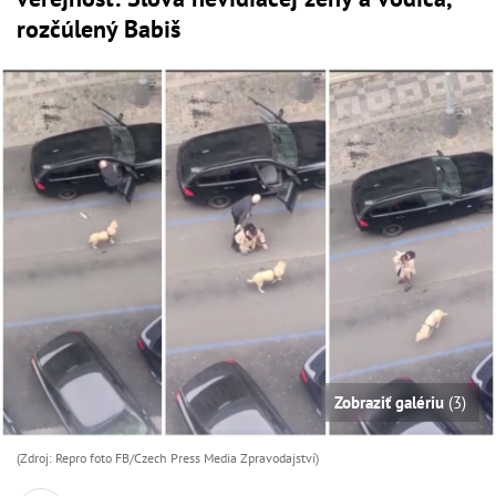
rozčúlený Babiš
Zobraziť galériu
(3)
(Zdroj: Repro foto FB/Czech Press Media Zpravodajství)