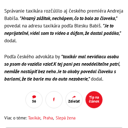
Správanie taxikára rozčúlilo aj českého premiéra Andreja
Babiša.
"Hrozný zážitok, nechápem, čo to bolo za človeka,"
povedal na adresu taxikára podľa Blesku Babiš.
"Je to
neprijateľné, videl som to video a dúfam, že dostal padáka,"
dodal.
Podľa českého advokáta by
"taxikár mal nevidiacu osobu
so psom do vozidla vziať.K tej pani pes neoddeliteľne patrí,
nemôže nastúpiť bez neho. Je to akoby povedal človeku s
barlami, že tie barle mu do auta nezoberie,"
dodal.
Tip na
56
Zdieľať
článok
Viac o téme:
Taxikár
,
Praha
,
Slepá žena