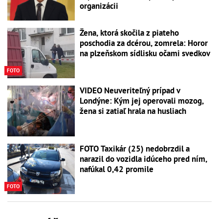
organizácii
Žena, ktorá skočila z piateho
poschodia za dcérou, zomrela: Horor
na plzeňskom sídlisku očami svedkov
FOTO
VIDEO Neuveriteľný prípad v
Londýne: Kým jej operovali mozog,
žena si zatiaľ hrala na husliach
FOTO Taxikár (25) nedobrzdil a
narazil do vozidla idúceho pred ním,
nafúkal 0,42 promile
FOTO