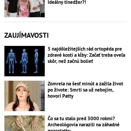
Ideálny tínedžer?!
ZAUJÍMAVOSTI
5 najdôležitejších rád ortopéda pre
zdravé kosti a kĺby: Začať treba oveľa
skôr, než začnú bolieť
Zomrela na šesť minút a zažila život
po živote: Smrti sa už nebojím,
hovorí Patty
Čo sa tu stalo pred 3000 rokmi?
Archeológovia narazili na záhadné
pozostatky