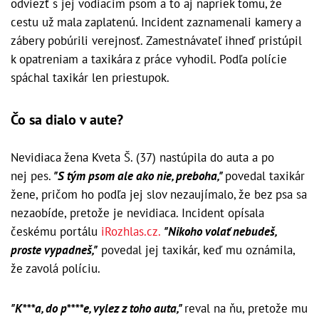
odviezť s jej vodiacim psom a to aj napriek tomu, že
cestu už mala zaplatenú. Incident zaznamenali kamery a
zábery pobúrili verejnosť. Zamestnávateľ ihneď pristúpil
k opatreniam a taxikára z práce vyhodil. Podľa polície
spáchal taxikár len priestupok.
Čo sa dialo v aute?
Nevidiaca žena Kveta Š. (37) nastúpila do auta a po
nej pes.
"S tým psom ale ako nie, preboha,"
povedal taxikár
žene, pričom ho podľa jej slov nezaujímalo, že bez psa sa
nezaobíde, pretože je nevidiaca. Incident opísala
českému portálu
iRozhlas.cz.
"Nikoho volať nebudeš,
proste vypadneš,"
povedal jej taxikár, keď mu oznámila,
že zavolá políciu.
"K***a, do p****e, vylez z toho auta,"
reval na ňu, pretože mu