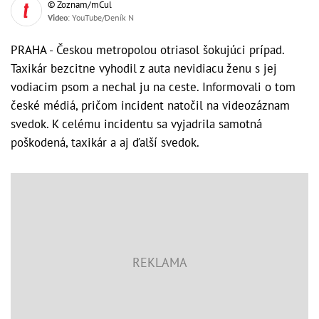
© Zoznam/mCul
Video
: YouTube/Deník N
PRAHA - Českou metropolou otriasol šokujúci prípad.
Taxikár bezcitne vyhodil z auta nevidiacu ženu s jej
vodiacim psom a nechal ju na ceste. Informovali o tom
české médiá, pričom incident natočil na videozáznam
svedok. K celému incidentu sa vyjadrila samotná
poškodená, taxikár a aj ďalší svedok.