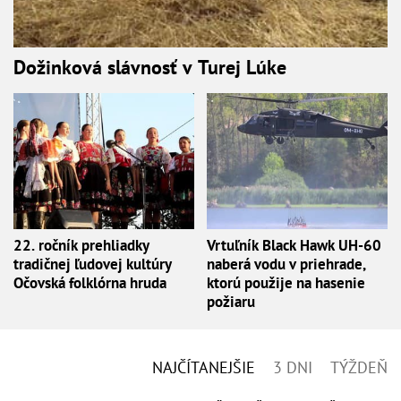
Dožinková slávnosť v Turej Lúke
22. ročník prehliadky
Vrtuľník Black Hawk UH-60
tradičnej ľudovej kultúry
naberá vodu v priehrade,
Očovská folklórna hruda
ktorú použije na hasenie
požiaru
NAJČÍTANEJŠIE
3 DNI
TÝŽDEŇ