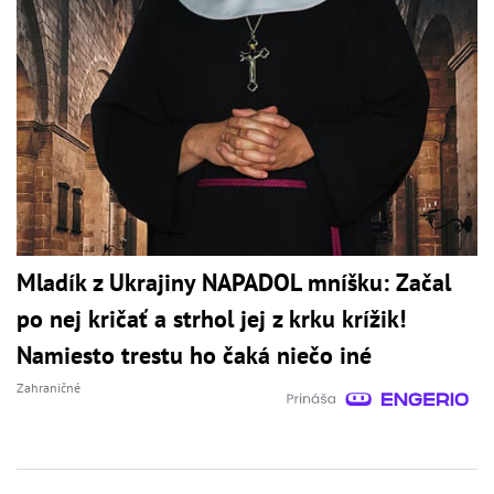
Mladík z Ukrajiny NAPADOL mníšku: Začal
po nej kričať a strhol jej z krku krížik!
Namiesto trestu ho čaká niečo iné
Zahraničné