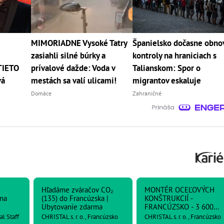
MIMORIADNE Vysoké Tatry
Španielsko dočasne obno
zasiahli silné búrky a
kontroly na hraniciach s
TIETO
prívalové dažde: Voda v
Talianskom: Spor o
vá
mestách sa valí ulicami!
migrantov eskaluje
Domáce
Zahraničné
Hľadáme zváračov CO₂
MONTÉR OCEĽOVÝCH
na
(135) do Francúzska |
KONŠTRUKCIÍ -
Ubytovanie zdarma
FRANCÚZSKO - 3 600
netto
l Staff
CHRISTAL s. r. o., Francúzsko
CHRISTAL s. r. o., Francúzsko