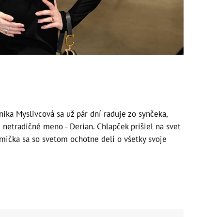
ka Myslivcová sa už pár dní raduje zo synčeka,
netradičné meno - Derian. Chlapček prišiel na svet
ička sa so svetom ochotne delí o všetky svoje