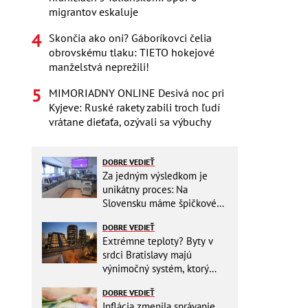
migrantov eskaluje
Skončia ako oni? Gáboríkovci čelia
obrovskému tlaku: TIETO hokejové
manželstvá neprežili!
MIMORIADNY ONLINE Desivá noc pri
Kyjeve: Ruské rakety zabili troch ľudí
vrátane dieťaťa, ozývali sa výbuchy
DOBRE VEDIEŤ
Za jedným výsledkom je
unikátny proces: Na
Slovensku máme špičkové
pracovisko
DOBRE VEDIEŤ
Extrémne teploty? Byty v
srdci Bratislavy majú
výnimočný systém, ktorý
ešte aj šetrí náklady
DOBRE VEDIEŤ
Inflácia zmenila správanie