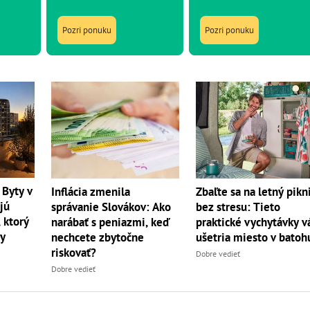
Pozri ponuku
Pozri ponuku
 Byty v
Inflácia zmenila
Zbaľte sa na letný pikn
jú
správanie Slovákov: Ako
bez stresu: Tieto
 ktorý
narábať s peniazmi, keď
praktické vychytávky 
dy
nechcete zbytočne
ušetria miesto v batoh
riskovať?
Dobre vedieť
Dobre vedieť