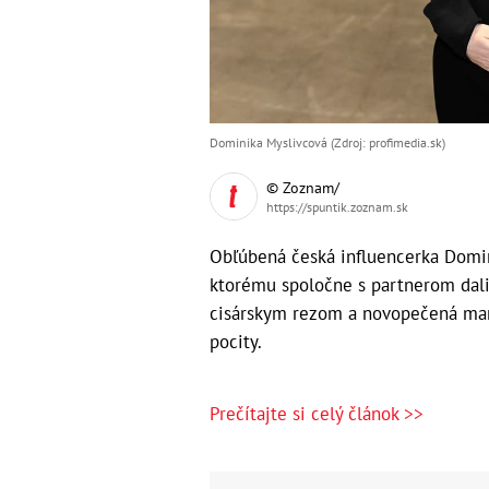
Dominika Myslivcová (Zdroj: profimedia.sk)
© Zoznam/
https://spuntik.zoznam.sk
Obľúbená česká influencerka Domini
ktorému spoločne s partnerom dali 
cisárskym rezom a novopečená mam
pocity.
Prečítajte si celý článok >>