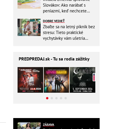
Slovákov: Ako narábať s
peniazmi, keď nechcete
zbytočne riskovať?
DOBRE VEDIEŤ
Zbaľte sa na letný piknik bez
stresu: Tieto praktické
vychytávky vám ušetria
miesto v batohu!
PREDPREDAJ
.sk - Tu sa rodia zážitky
ZÁBAVA