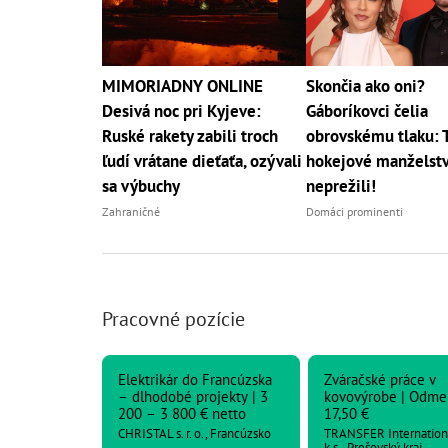
MIMORIADNY ONLINE
Skončia ako oni?
Desivá noc pri Kyjeve:
Gáboríkovci čelia
Ruské rakety zabili troch
obrovskému tlaku: 
ľudí vrátane dieťaťa, ozývali
hokejové manželst
sa výbuchy
neprežili!
Zahraničné
Domáci prominenti
Pracovné pozície
Elektrikár do Francúzska
Zváračské práce v
– dlhodobé projekty | 3
kovovýrobe | Odme
200 – 3 800 € netto
17,50 €
CHRISTAL s. r. o., Francúzsko
TRANSFER Internationa
k.s., Prešovský kraj