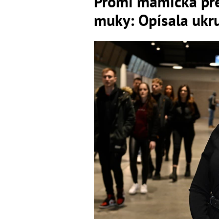
Promi mamička pre
muky: Opísala ukru