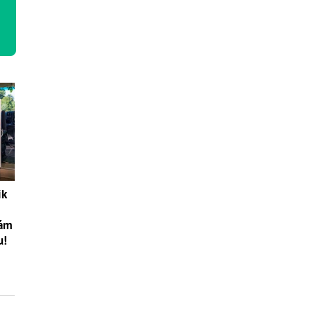
ik
vám
u!