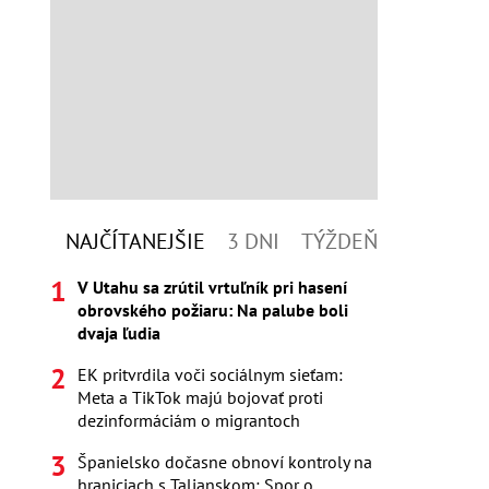
NAJČÍTANEJŠIE
3 DNI
TÝŽDEŇ
V Utahu sa zrútil vrtuľník pri hasení
obrovského požiaru: Na palube boli
dvaja ľudia
EK pritvrdila voči sociálnym sieťam:
Meta a TikTok majú bojovať proti
dezinformáciám o migrantoch
Španielsko dočasne obnoví kontroly na
hraniciach s Talianskom: Spor o