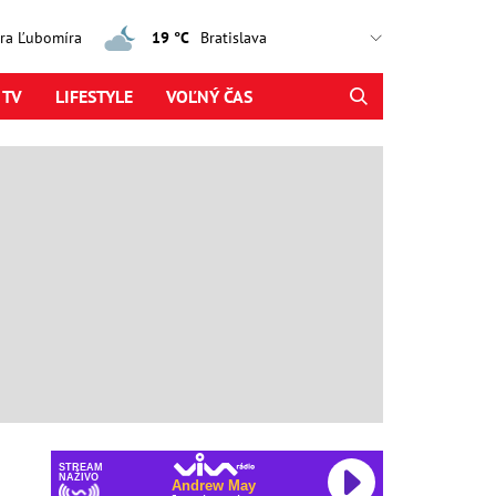
jtra Ľubomíra
19 °C
 TV
LIFESTYLE
VOĽNÝ ČAS
STREAM
NAŽIVO
Andrew May