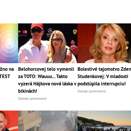
žno na
Belohorcovej telo vymenil
Bolestivé tajomstvo Zde
 TEST
za TOTO: Wauuu... Takto
Studenkovej: V mladosti
vyzerá Hájkova nová láska v
podstúpila interrupciu!
bikinách!
Domáci prominenti
Domáci prominenti