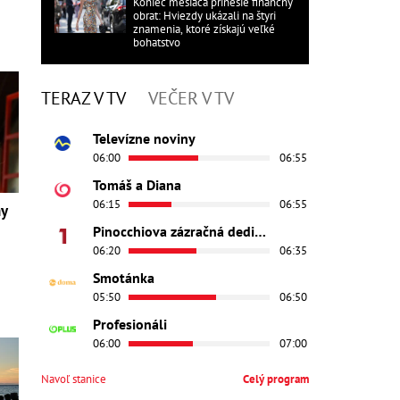
Koniec mesiaca prinesie finančný
obrat: Hviezdy ukázali na štyri
znamenia, ktoré získajú veľké
bohatstvo
TERAZ V TV
VEČER V TV
Televízne noviny
06:00
06:55
Tomáš a Diana
06:15
06:55
ny
Pinocchiova zázračná dedinka
06:20
06:35
Smotánka
05:50
06:50
Profesionáli
06:00
07:00
Navoľ stanice
Celý program