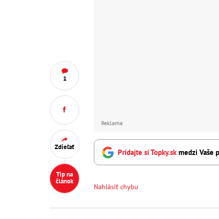
1
Reklama
Zdieľať
Pridajte si Topky.sk
medzi Vaše p
Tip na
článok
Nahlásiť chybu