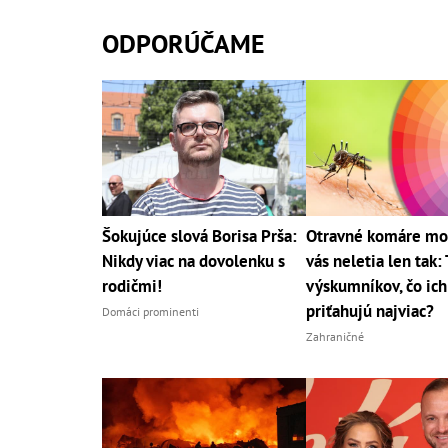
ODPORÚČAME
Šokujúce slová Borisa Prša:
Otravné komáre mo
Nikdy viac na dovolenku s
vás neletia len tak:
rodičmi!
výskumníkov, čo ich
priťahujú najviac?
Domáci prominenti
Zahraničné