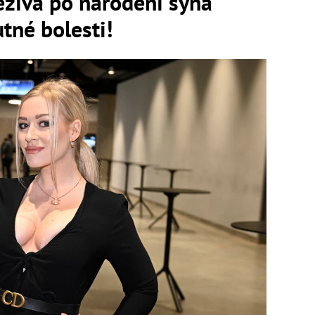
žíva po narodení syna
tné bolesti!