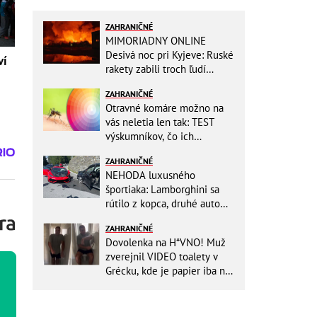
ZAHRANIČNÉ
MIMORIADNY ONLINE
Desivá noc pri Kyjeve: Ruské
ví
rakety zabili troch ľudí
vrátane dieťaťa, ozývali sa
ZAHRANIČNÉ
výbuchy
Otravné komáre možno na
vás neletia len tak: TEST
výskumníkov, čo ich
priťahujú najviac?
ZAHRANIČNÉ
NEHODA luxusného
športiaka: Lamborghini sa
rútilo z kopca, druhé auto
dopadlo po čelnej zrážke
ZAHRANIČNÉ
horšie
Dovolenka na H*VNO! Muž
zverejnil VIDEO toalety v
Grécku, kde je papier iba na
OKRASU: Utrieť sa musíte ísť
do kuchyne