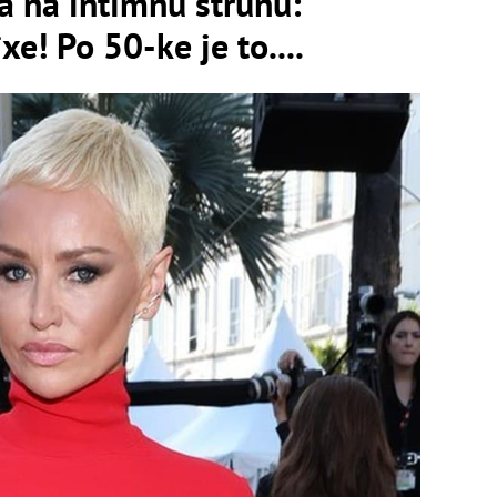
a na intímnu strunu:
xe! Po 50-ke je to....