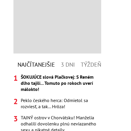
NAJČÍTANEJŠIE
3 DNI
TÝŽDEŇ
ŠOKUJÚCE slová Plačkovej: S Reném
dlho tajili... Tomuto po rokoch uverí
málokto!
Peklo českého herca: Odmietol sa
rozviesť, a tak... Hrôza!
TAJNÝ ostrov v Chorvátsku! Manželia
odhalili dovolenku plnú neviazaného
sexu a pikatné detaily