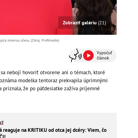
Zobraziť galériu
(21)
pila zmenou účesu. (Zdroj: Profimedia)
Vypočuť
článok
sa nebojí hovoriť otvorene ani o témach, ktoré
toznáma modelka tentoraz prekvapila úprimnými
a priznala, že po päťdesiatke zažíva príjemné
IEŽ
á reaguje na KRITIKU od otca jej dcéry: Viem, čo
ČI!