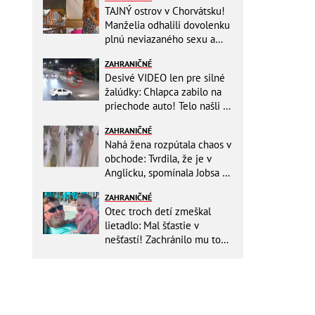
TAJNÝ ostrov v Chorvátsku!
Manželia odhalili dovolenku
plnú neviazaného sexu a
pikatné detaily
ZAHRANIČNÉ
Desivé VIDEO len pre silné
žalúdky: Chlapca zabilo na
priechode auto! Telo našli o
150 metrov ďalej
ZAHRANIČNÉ
Nahá žena rozpútala chaos v
obchode: Tvrdila, že je v
Anglicku, spomínala Jobsa aj
amfetamín
ZAHRANIČNÉ
Otec troch detí zmeškal
lietadlo: Mal šťastie v
nešťastí! Zachránilo mu to
život