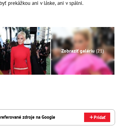
ť prekážkou ani v láske, ani v spálni.
Zobraziť galériu
(21)
referované zdroje na Google
Pridať