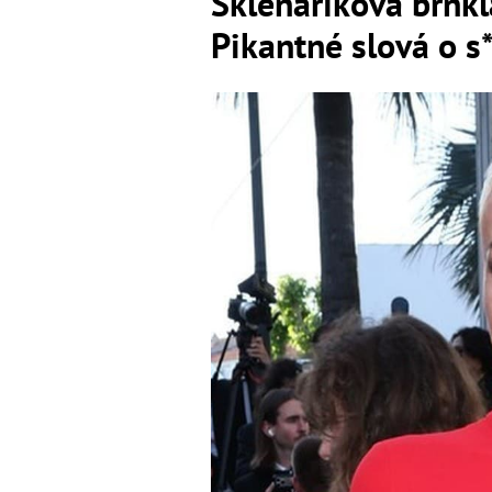
Sklenaříková brnkl
Pikantné slová o s*