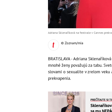
Adriana Sklenaříková na festivale v Cannes prekva
© Zoznam/mia
BRATISLAVA - Adriana Sklenaříková 
mnohé ženy považujú za tabu. Sve
slovami o sexualite v zrelom veku 
prekvapenia.
PREČÍTAJTE SI T
Sklenaříkov
sa mu NEPÁ