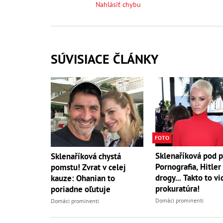
Nahlásiť chybu
SÚVISIACE ČLÁNKY
FOTO
Sklenaříková pod p
Sklenaříková chystá
Pornografia, Hitler 
pomstu! Zvrat v celej
drogy... Takto to vi
kauze: Ohanian to
prokuratúra!
poriadne oľutuje
Domáci prominenti
Domáci prominenti