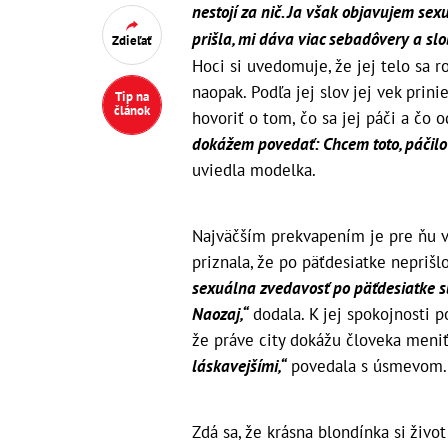
nestojí za nič. Ja však objavujem sex
prišla, mi dáva viac sebadôvery a slo
Zdieľať
Hoci si uvedomuje, že jej telo sa 
naopak. Podľa jej slov jej vek pri
Tip na
článok
hovoriť o tom, čo sa jej páči a čo 
dokážem povedať: Chcem toto, páčilo
uviedla modelka.
Najväčším prekvapením je pre ňu vl
priznala, že po päťdesiatke nepriš
sexuálna zvedavosť po päťdesiatke 
Naozaj,“
dodala. K jej spokojnosti po
že práve city dokážu človeka meni
láskavejšími,“
povedala s úsmevom.
Zdá sa, že krásna blondínka si živo