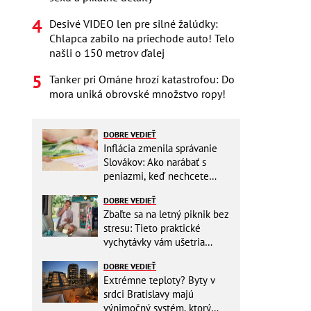
Desivé VIDEO len pre silné žalúdky:
Chlapca zabilo na priechode auto! Telo
našli o 150 metrov ďalej
Tanker pri Ománe hrozí katastrofou: Do
mora uniká obrovské množstvo ropy!
DOBRE VEDIEŤ
Inflácia zmenila správanie
Slovákov: Ako narábať s
peniazmi, keď nechcete
zbytočne riskovať?
DOBRE VEDIEŤ
Zbaľte sa na letný piknik bez
stresu: Tieto praktické
vychytávky vám ušetria
miesto v batohu!
DOBRE VEDIEŤ
Extrémne teploty? Byty v
srdci Bratislavy majú
výnimočný systém, ktorý