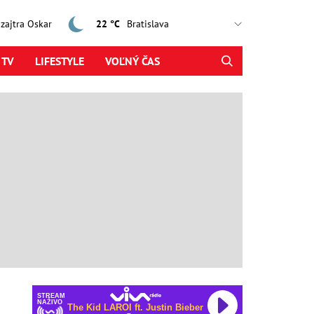
, zajtra Oskar
22 °C
 TV
LIFESTYLE
VOĽNÝ ČAS
STREAM
NAŽIVO
The Kid LAROI ft. Justin Bieber