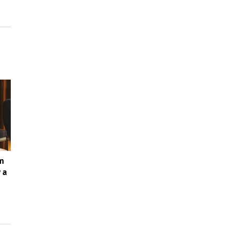
om
 a