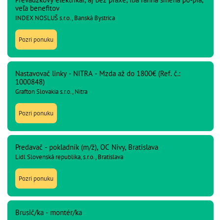
veľa benefitov
INDEX NOSLUŠ s.r.o., Banská Bystrica
Pozri ponuku
Nastavovač linky - NITRA - Mzda až do 1800€ (Ref. č.:
1000848)
Grafton Slovakia s.r.o., Nitra
Pozri ponuku
Predavač - pokladník (m/ž), OC Nivy, Bratislava
Lidl Slovenská republika, s.r.o., Bratislava
Pozri ponuku
Brusič/ka - montér/ka