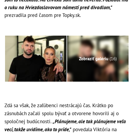
o ruku na Hviezdoslavovom námestí pred divadlom,"
prezradila pred časom pre Topky.sk.
Zobraziť galériu
(16)
Zdá sa však, že zaľúbenci nestrácajú čas. Krátko po
zásnubách začali spolu bývať a otvorene hovorili aj o
spoločnej budúcnosti.
„Plánujeme, ale tak plánujeme veľa
vecí, takže uvidíme, ako to príde,"
povedala Viktória na