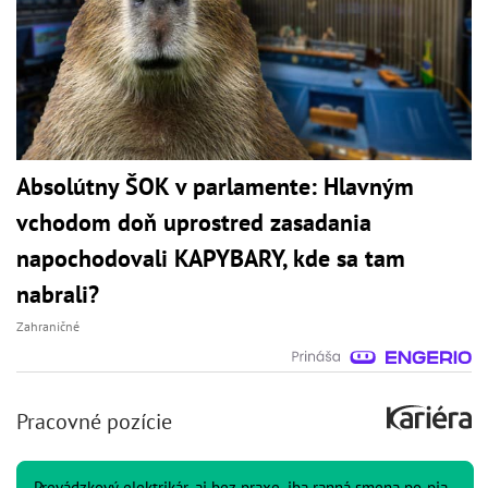
Absolútny ŠOK v parlamente: Hlavným
vchodom doň uprostred zasadania
napochodovali KAPYBARY, kde sa tam
nabrali?
Zahraničné
Pracovné pozície
Prevádzkový elektrikár, aj bez praxe, iba ranná smena po-pia,