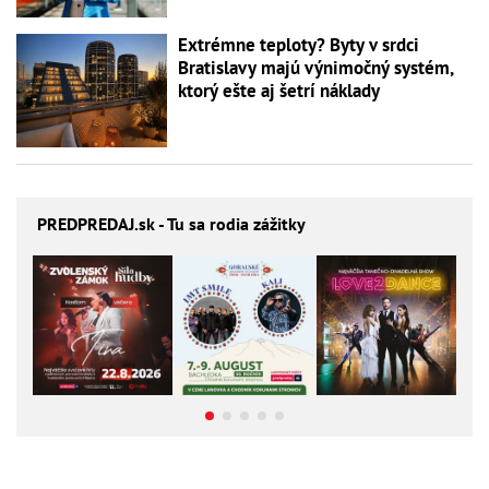
Extrémne teploty? Byty v srdci
Bratislavy majú výnimočný systém,
ktorý ešte aj šetrí náklady
PREDPREDAJ
.sk - Tu sa rodia zážitky