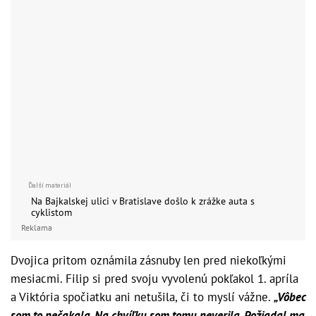
Na Bajkalskej ulici v Bratislave došlo k zrážke
auta s cyklistom
Reklama
Dvojica pritom oznámila zásnuby len pred niekoľkými
mesiacmi. Filip si pred svoju vyvolenú pokľakol 1. apríla
a Viktória spočiatku ani netušila, či to myslí vážne.
„Vôbec
som to nečakala. Na chvíľku som tomu neverila. Požiadal ma