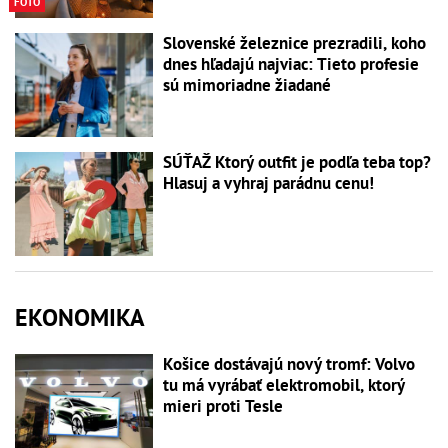
FOTO
Slovenské železnice prezradili, koho
dnes hľadajú najviac: Tieto profesie
sú mimoriadne žiadané
SÚŤAŽ Ktorý outfit je podľa teba top?
Hlasuj a vyhraj parádnu cenu!
EKONOMIKA
Košice dostávajú nový tromf: Volvo
tu má vyrábať elektromobil, ktorý
mieri proti Tesle