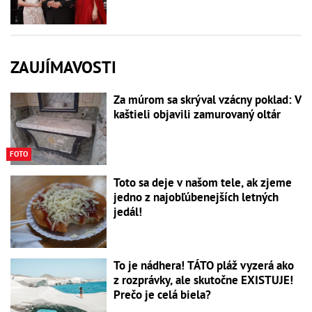
ZAUJÍMAVOSTI
Za múrom sa skrýval vzácny poklad: V
kaštieli objavili zamurovaný oltár
FOTO
Toto sa deje v našom tele, ak zjeme
jedno z najobľúbenejších letných
jedál!
To je nádhera! TÁTO pláž vyzerá ako
z rozprávky, ale skutočne EXISTUJE!
Prečo je celá biela?