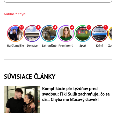
Nahlásiť chybu
16
4
4
4
7
5
Najčítanejšie
Domáce
Zahraničné
Prominenti
Šport
Krimi
Zaují
SÚVISIACE ČLÁNKY
Komplikácie pár týždňov pred
svadbou: Fiki Sulík zachraňuje, čo sa
dá... Chýba mu kľúčový človek!