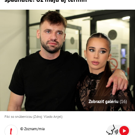
Zobraziť galériu
(16)
Fiki so snúbenicou (Zdroj: Vlado Anjel)
© Zoznam/mia