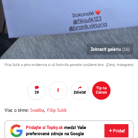
Zobraziť galériu
(16)
Filip Sulík a jeho snúbenica si už čochvíľa povedia vytúžené áno. (Zdroj: Instagram)
Tip na
39
Zdieľať
článok
Viac o téme:
Svadba
,
Filip Sulík
Pridajte si Topky.sk
medzi Vaše
Pridať
preferované zdroje na Google