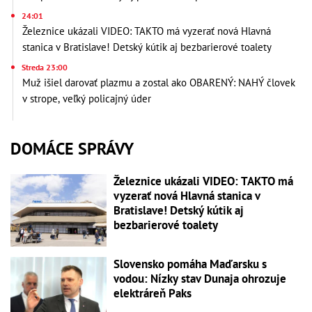
24:01
Železnice ukázali VIDEO: TAKTO má vyzerať nová Hlavná
stanica v Bratislave! Detský kútik aj bezbarierové toalety
Streda 23:00
Muž išiel darovať plazmu a zostal ako OBARENÝ: NAHÝ človek
v strope, veľký policajný úder
DOMÁCE SPRÁVY
Železnice ukázali VIDEO: TAKTO má
vyzerať nová Hlavná stanica v
Bratislave! Detský kútik aj
bezbarierové toalety
Slovensko pomáha Maďarsku s
vodou: Nízky stav Dunaja ohrozuje
elektráreň Paks