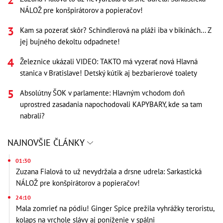
NÁLOŽ pre konšpirátorov a popieračov!
Kam sa pozerať skôr? Schindlerová na pláži iba v bikinách... Z
jej bujného dekoltu odpadnete!
Železnice ukázali VIDEO: TAKTO má vyzerať nová Hlavná
stanica v Bratislave! Detský kútik aj bezbarierové toalety
Absolútny ŠOK v parlamente: Hlavným vchodom doň
uprostred zasadania napochodovali KAPYBARY, kde sa tam
nabrali?
NAJNOVŠIE ČLÁNKY
01:30
Zuzana Fialová to už nevydržala a drsne udrela: Sarkastická
NÁLOŽ pre konšpirátorov a popieračov!
24:10
Mala zomrieť na pódiu! Ginger Spice prežila vyhrážky teroristu,
kolaps na vrchole slávy aj poníženie v spálni