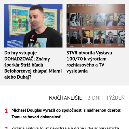
Do hry vstupuje
STVR otvorila Výstavu
DOHADZOVAČ: Známy
100/70 k výročiam
šperkár Stríž hľadá
rozhlasového a TV
Belohorcovej chlapa! Miami
vysielania
alebo Dubaj?
NAJČÍTANEJŠIE
3 DNI
TÝŽDEŇ
Michael Douglas vyrazil do spoločnosti s nádhernou dcérou:
Tomu sa hovorí dokonalosť!
Zuzana Fialová to už nevydržala a drsne udrela: Sarkastická