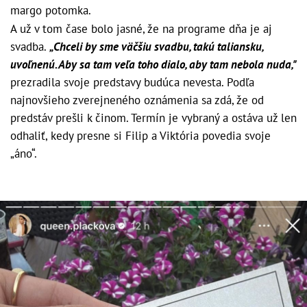
margo potomka.
A už v tom čase bolo jasné, že na programe dňa je aj
svadba.
„Chceli by sme väčšiu svadbu, takú taliansku,
uvoľnenú. Aby sa tam veľa toho dialo, aby tam nebola nuda,"
prezradila svoje predstavy budúca nevesta. Podľa
najnovšieho zverejneného oznámenia sa zdá, že od
predstáv prešli k činom. Termín je vybraný a ostáva už len
odhaliť, kedy presne si Filip a Viktória povedia svoje
„áno“.