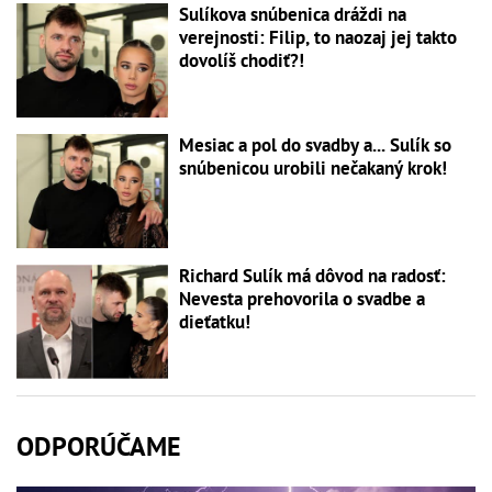
Sulíkova snúbenica dráždi na
verejnosti: Filip, to naozaj jej takto
dovolíš chodiť?!
Mesiac a pol do svadby a... Sulík so
snúbenicou urobili nečakaný krok!
Richard Sulík má dôvod na radosť:
Nevesta prehovorila o svadbe a
dieťatku!
ODPORÚČAME