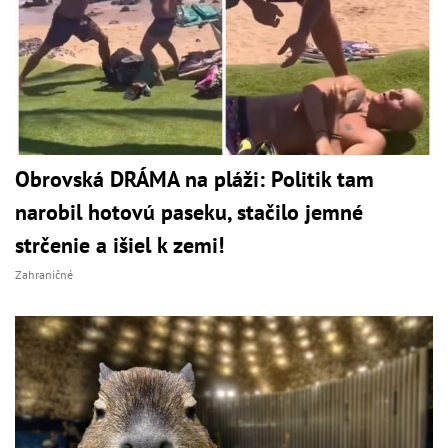
Obrovská DRÁMA na pláži: Politik tam
narobil hotovú paseku, stačilo jemné
strčenie a išiel k zemi!
Zahraničné