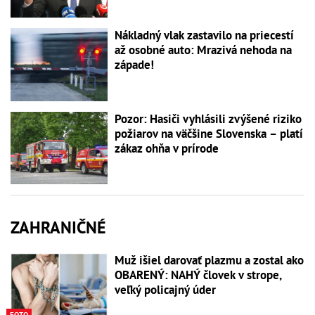
Nákladný vlak zastavilo na priecestí
až osobné auto: Mrazivá nehoda na
západe!
Pozor: Hasiči vyhlásili zvýšené riziko
požiarov na väčšine Slovenska – platí
zákaz ohňa v prírode
ZAHRANIČNÉ
Muž išiel darovať plazmu a zostal ako
OBARENÝ: NAHÝ človek v strope,
veľký policajný úder