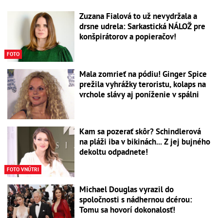
Zuzana Fialová to už nevydržala a
drsne udrela: Sarkastická NÁLOŽ pre
konšpirátorov a popieračov!
FOTO
Mala zomrieť na pódiu! Ginger Spice
prežila vyhrážky teroristu, kolaps na
vrchole slávy aj poníženie v spálni
Kam sa pozerať skôr? Schindlerová
na pláži iba v bikinách... Z jej bujného
dekoltu odpadnete!
FOTO VNÚTRI
Michael Douglas vyrazil do
spoločnosti s nádhernou dcérou:
Tomu sa hovorí dokonalosť!