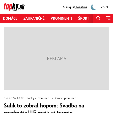
23 °C
6. august
,
Jozefína
DOMÁCE
ZAHRANIČNÉ
PROMINENTI
ŠPORT
ZAUJÍMAV
3.6.2026 18:00
Topky
Prominenti
Domáci prominenti
Sulík to zobral hopom: Svadba na
spadnutie! Už majú aj termín