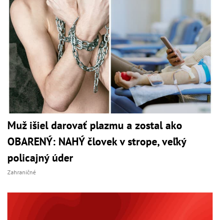
Muž išiel darovať plazmu a zostal ako
OBARENÝ: NAHÝ človek v strope, veľký
policajný úder
Zahraničné