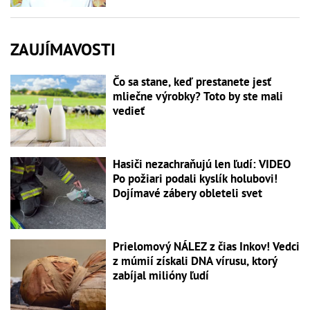
ZAUJÍMAVOSTI
Čo sa stane, keď prestanete jesť
mliečne výrobky? Toto by ste mali
vedieť
Hasiči nezachraňujú len ľudí: VIDEO
Po požiari podali kyslík holubovi!
Dojímavé zábery obleteli svet
Prielomový NÁLEZ z čias Inkov! Vedci
z múmií získali DNA vírusu, ktorý
zabíjal milióny ľudí