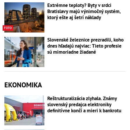
Extrémne teploty? Byty v srdci
Bratislavy majú výnimočný systém,
ktorý ešte aj šetrí náklady
FOTO
Slovenské železnice prezradili, koho
dnes hľadajú najviac: Tieto profesie
sú mimoriadne žiadané
EKONOMIKA
Reštrukturalizácia zlyhala. Známy
slovenský predajca elektroniky
definitívne končí a mieri k bankrotu