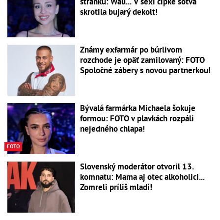
stránku: Wau... V sexi čipke sotva
skrotila bujarý dekolt!
Známy exfarmár po búrlivom
rozchode je opäť zamilovaný: FOTO
Spoločné zábery s novou partnerkou!
Bývalá farmárka Michaela šokuje
formou: FOTO v plavkách rozpáli
nejedného chlapa!
FOTO
Slovenský moderátor otvoril 13.
komnatu: Mama aj otec alkoholici...
Zomreli príliš mladí!