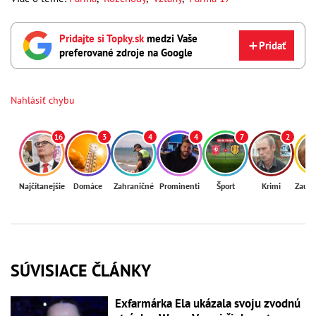
Pridajte si Topky.sk
medzi Vaše
Pridať
preferované zdroje na Google
Nahlásiť chybu
16
3
4
4
7
2
Najčítanejšie
Domáce
Zahraničné
Prominenti
Šport
Krimi
Zaují
SÚVISIACE ČLÁNKY
Exfarmárka Ela ukázala svoju zvodnú