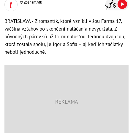
© Zoznam/db
BRATISLAVA - Z romantík, ktoré vznikli v šou Farma 17,
väčšina vzťahov po skončení natáčania nevydržala. Z
pôvodných párov sú už tri minulosťou. Jedinou dvojicou,
ktorá zostala spolu, je Igor a Sofia – aj keď ich začiatky
neboli jednoduché.