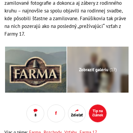
zamilované fotografie a dokonca aj zábery z rodinného
kruhu – najnovšie sa spolu objavili na rodinnej svadbe,
kde pôsobili šťastne a zamilovane. Fanúšikovia tak práve
na nich pozerajú ako na posledný „prežívajúci“ vzťah z
Farmy 17.
Zobraziť galériu
(17)
Tip na
8
Zdieľať
článok
Viac o téme:
Farma
,
Rozchody
,
Vzťahy
,
Farma 17