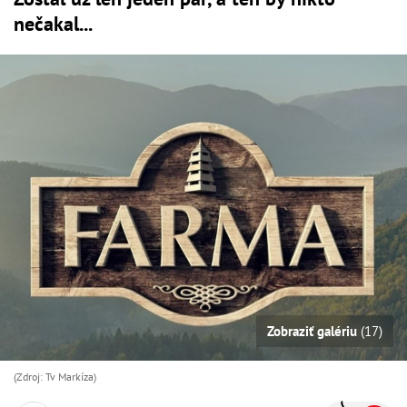
nečakal...
Zobraziť galériu
(17)
(Zdroj: Tv Markíza)