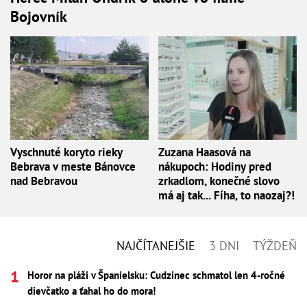
Bojovník
Vyschnuté koryto rieky
Zuzana Haasová na
Bebrava v meste Bánovce
nákupoch: Hodiny pred
nad Bebravou
zrkadlom, konečné slovo
má aj tak... Fíha, to naozaj?!
NAJČÍTANEJŠIE
3 DNI
TÝŽDEŇ
Horor na pláži v Španielsku: Cudzinec schmatol len 4-ročné
dievčatko a ťahal ho do mora!