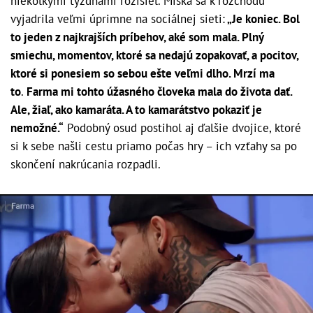
niekoľkými týždňami rozišiel. Miška sa k rozchodu
vyjadrila veľmi úprimne na sociálnej sieti:
„Je koniec. Bol
to jeden z najkrajších príbehov, aké som mala. Plný
smiechu, momentov, ktoré sa nedajú zopakovať, a pocitov,
ktoré si ponesiem so sebou ešte veľmi dlho. Mrzí ma
to
.
Farma mi tohto úžasného človeka mala do života dať.
Ale, žiaľ, ako kamaráta. A to kamarátstvo pokaziť je
nemožné.“
Podobný osud postihol aj ďalšie dvojice, ktoré
si k sebe našli cestu priamo počas hry – ich vzťahy sa po
skončení nakrúcania rozpadli.