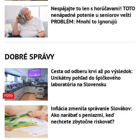
Nespájajte to len s horúčavami! TOTO
nenápadné potenie u seniorov veští
PROBLÉM: Mnohí to ignorujú
DOBRÉ SPRÁVY
Cesta od odberu krvi až po výsledok:
Unikátny pohľad do špičkového
laboratória na Slovensku
FOTO
Inflácia zmenila správanie Slovákov:
Ako narábať s peniazmi, keď
nechcete zbytočne riskovať?