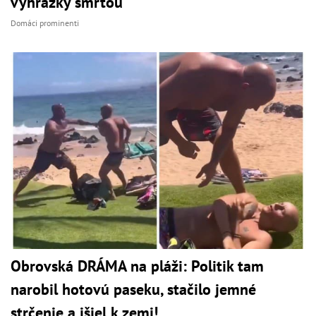
vyhrážky smrťou
Domáci prominenti
Obrovská DRÁMA na pláži: Politik tam
narobil hotovú paseku, stačilo jemné
strčenie a išiel k zemi!