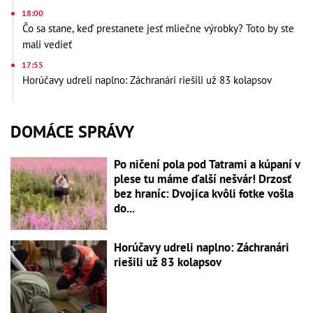
18:00
Čo sa stane, keď prestanete jesť mliečne výrobky? Toto by ste
mali vedieť
17:55
Horúčavy udreli naplno: Záchranári riešili už 83 kolapsov
DOMÁCE SPRÁVY
Po ničení pola pod Tatrami a kúpaní v
plese tu máme ďalší nešvár! Drzosť
bez hraníc: Dvojica kvôli fotke vošla
do...
Horúčavy udreli naplno: Záchranári
riešili už 83 kolapsov