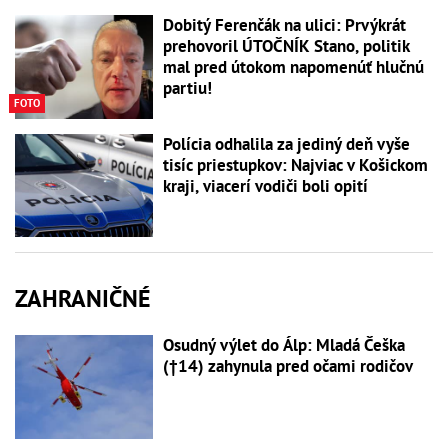
Dobitý Ferenčák na ulici: Prvýkrát
prehovoril ÚTOČNÍK Stano, politik
mal pred útokom napomenúť hlučnú
partiu!
FOTO
Polícia odhalila za jediný deň vyše
tisíc priestupkov: Najviac v Košickom
kraji, viacerí vodiči boli opití
ZAHRANIČNÉ
Osudný výlet do Álp: Mladá Češka
(†14) zahynula pred očami rodičov