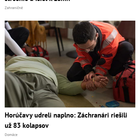
Zahraničné
Horúčavy udreli naplno: Záchranári riešili
už 83 kolapsov
Domáce