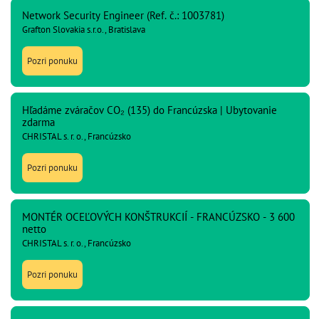
Network Security Engineer (Ref. č.: 1003781)
Grafton Slovakia s.r.o., Bratislava
Pozri ponuku
Hľadáme zváračov CO₂ (135) do Francúzska | Ubytovanie
zdarma
CHRISTAL s. r. o., Francúzsko
Pozri ponuku
MONTÉR OCEĽOVÝCH KONŠTRUKCIÍ - FRANCÚZSKO - 3 600
netto
CHRISTAL s. r. o., Francúzsko
Pozri ponuku