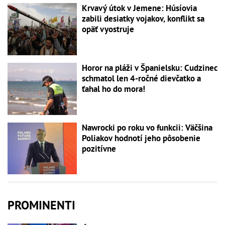
Krvavý útok v Jemene: Húsíovia
zabili desiatky vojakov, konflikt sa
opäť vyostruje
Horor na pláži v Španielsku: Cudzinec
schmatol len 4-ročné dievčatko a
ťahal ho do mora!
Nawrocki po roku vo funkcii: Väčšina
Poliakov hodnotí jeho pôsobenie
pozitívne
PROMINENTI