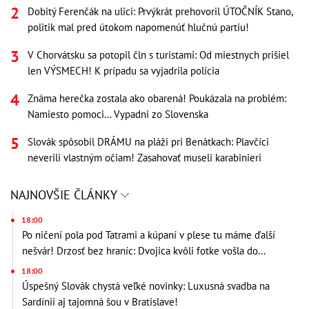
Dobitý Ferenčák na ulici: Prvýkrát prehovoril ÚTOČNÍK Stano,
politik mal pred útokom napomenúť hlučnú partiu!
V Chorvátsku sa potopil čln s turistami: Od miestnych prišiel
len VÝSMECH! K prípadu sa vyjadrila polícia
Známa herečka zostala ako obarená! Poukázala na problém:
Namiesto pomoci... Vypadni zo Slovenska
Slovák spôsobil DRÁMU na pláži pri Benátkach: Plavčíci
neverili vlastným očiam! Zasahovať museli karabinieri
NAJNOVŠIE ČLÁNKY
18:00
Po ničení pola pod Tatrami a kúpaní v plese tu máme ďalší
nešvár! Drzosť bez hraníc: Dvojica kvôli fotke vošla do...
18:00
Úspešný Slovák chystá veľké novinky: Luxusná svadba na
Sardínii aj tajomná šou v Bratislave!