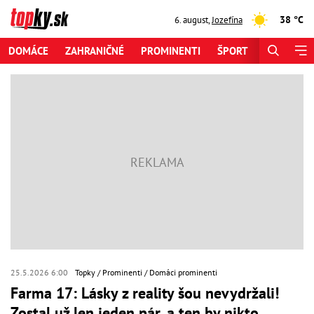
38 °C
6. august
,
Jozefína
DOMÁCE
ZAHRANIČNÉ
PROMINENTI
ŠPORT
ZAUJÍMAV
25.5.2026 6:00
Topky
Prominenti
Domáci prominenti
Farma 17: Lásky z reality šou nevydržali!
Zostal už len jeden pár, a ten by nikto