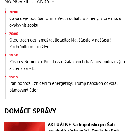
NAJNOVŠIE ČLÁNKY
20:00
Čo sa deje pod Santorini? Vedci odhaľujú zmeny, ktoré môžu
ovplyvniť sopku
20:00
Otec troch detí zmeškal lietadlo: Mal šťastie v nešťastí!
Zachránilo mu to život
19:50
Zásah v Nemecku: Polícia zadržala dvoch Iračanov podozrivých
z členstva v IS
19:19
Irán pohrozil zničením energetiky! Trump napokon odvolal
plánovaný úder
DOMÁCE SPRÁVY
AKTUÁLNE Na kúpalisku pri Šali
zasahujú záchranári: Desiatky ľudí