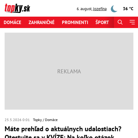
36 °C
6. august
,
Jozefína
DOMÁCE
ZAHRANIČNÉ
PROMINENTI
ŠPORT
ZAUJÍMAV
25.5.2026 0:01
Topky
Domáce
Máte prehľad o aktuálnych udalostiach?
Otestujte sa v KVÍZE: Na koľko otázok