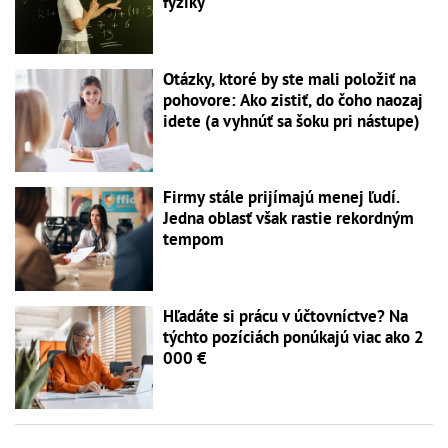
fyziky
Otázky, ktoré by ste mali položiť na
pohovore: Ako zistiť, do čoho naozaj
idete (a vyhnúť sa šoku pri nástupe)
Firmy stále prijímajú menej ľudí.
Jedna oblasť však rastie rekordným
tempom
Hľadáte si prácu v účtovníctve? Na
týchto pozíciách ponúkajú viac ako 2
000 €