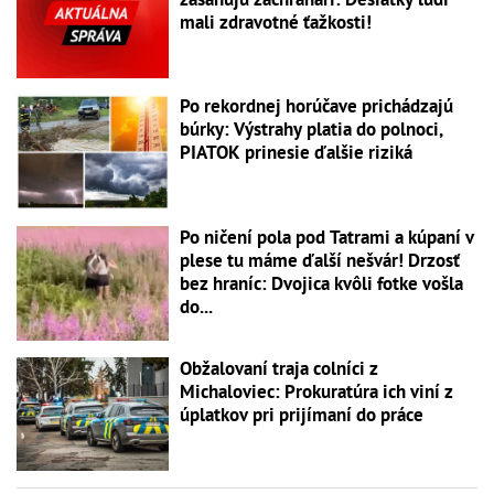
mali zdravotné ťažkosti!
Po rekordnej horúčave prichádzajú
búrky: Výstrahy platia do polnoci,
PIATOK prinesie ďalšie riziká
Po ničení pola pod Tatrami a kúpaní v
plese tu máme ďalší nešvár! Drzosť
bez hraníc: Dvojica kvôli fotke vošla
do...
Obžalovaní traja colníci z
Michaloviec: Prokuratúra ich viní z
úplatkov pri prijímaní do práce