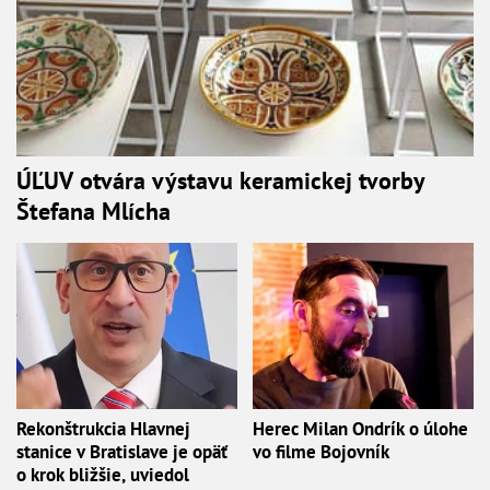
ÚĽUV otvára výstavu keramickej tvorby
Štefana Mlícha
Rekonštrukcia Hlavnej
Herec Milan Ondrík o úlohe
stanice v Bratislave je opäť
vo filme Bojovník
o krok bližšie, uviedol