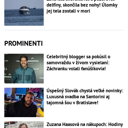
delfíny, skončila bez nohy! Úlomky
jej tela zostali v mori
PROMINENTI
Celebritný blogger sa pokúsil o
samovraždu v živom vysielaní:
Záchranku volali fanúšikovia!
Úspešný Slovák chystá veľké novinky:
Luxusná svadba na Santorini aj
tajomná šou v Bratislave!
Zuzana Haasová na nákupoch: Hodiny