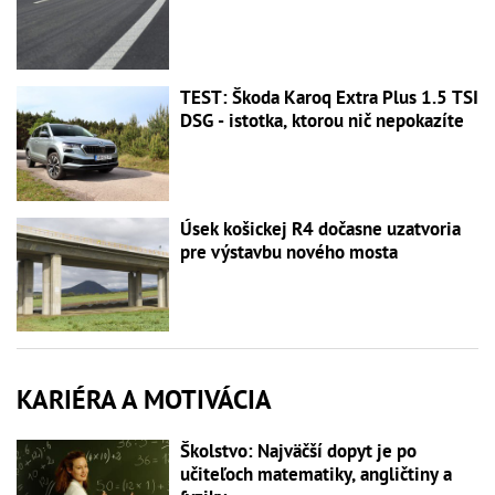
TEST: Škoda Karoq Extra Plus 1.5 TSI
DSG - istotka, ktorou nič nepokazíte
Úsek košickej R4 dočasne uzatvoria
pre výstavbu nového mosta
KARIÉRA A MOTIVÁCIA
Školstvo: Najväčší dopyt je po
učiteľoch matematiky, angličtiny a