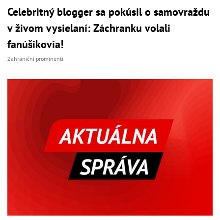
Celebritný blogger sa pokúsil o samovraždu
v živom vysielaní: Záchranku volali
fanúšikovia!
Zahraniční prominenti