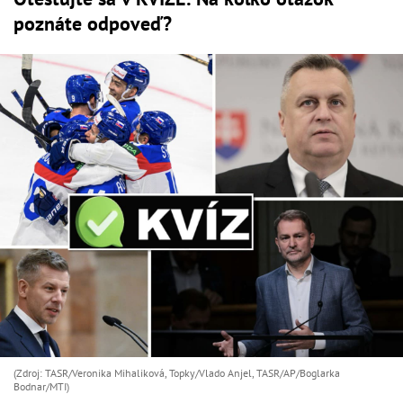
poznáte odpoveď?
(Zdroj: TASR/Veronika Mihaliková, Topky/Vlado Anjel, TASR/AP/Boglarka
Bodnar/MTI)