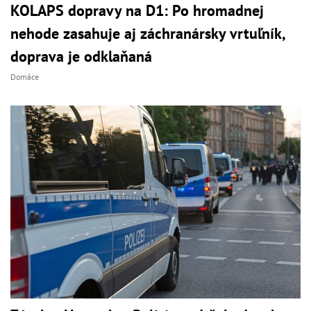
KOLAPS dopravy na D1: Po hromadnej
nehode zasahuje aj záchranársky vrtuľník,
doprava je odklaňaná
Domáce