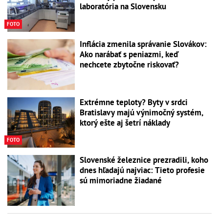
laboratória na Slovensku
FOTO
Inflácia zmenila správanie Slovákov:
Ako narábať s peniazmi, keď
nechcete zbytočne riskovať?
Extrémne teploty? Byty v srdci
Bratislavy majú výnimočný systém,
ktorý ešte aj šetrí náklady
FOTO
Slovenské železnice prezradili, koho
dnes hľadajú najviac: Tieto profesie
sú mimoriadne žiadané