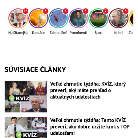
16
3
4
5
7
3
Najčítanejšie
Domáce
Zahraničné
Prominenti
Šport
Krimi
Zaují
SÚVISIACE ČLÁNKY
Veľké zhrnutie týždňa: KVÍZ, ktorý
preverí, aký máte prehľad o
aktuálnych udalostiach
Veľké zhrnutie týždňa: Tento KVÍZ
preverí, ako dobre držíte krok s TOP
udalosťami