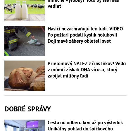
mliečne výrobky? Toto by ste mali
vedieť
Hasiči nezachraňujú len ľudí: VIDEO
Po požiari podali kyslík holubovi!
Dojímavé zábery obleteli svet
Prielomový NÁLEZ z čias Inkov! Vedci
z múmií získali DNA vírusu, ktorý
zabíjal milióny ľudí
DOBRÉ SPRÁVY
Cesta od odberu krvi až po výsledok:
Unikátny pohľad do špičkového