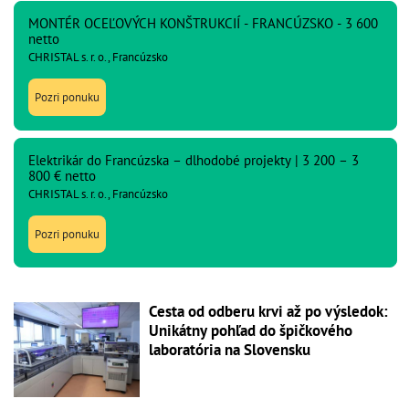
MONTÉR OCEĽOVÝCH KONŠTRUKCIÍ - FRANCÚZSKO - 3 600
netto
CHRISTAL s. r. o., Francúzsko
Pozri ponuku
Elektrikár do Francúzska – dlhodobé projekty | 3 200 – 3
800 € netto
CHRISTAL s. r. o., Francúzsko
Pozri ponuku
Cesta od odberu krvi až po výsledok:
Unikátny pohľad do špičkového
laboratória na Slovensku