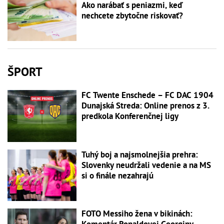
Ako narábať s peniazmi, keď
nechcete zbytočne riskovať?
ŠPORT
FC Twente Enschede – FC DAC 1904
Dunajská Streda: Online prenos z 3.
predkola Konferenčnej ligy
Tuhý boj a najsmolnejšia prehra:
Slovenky neudržali vedenie a na MS
si o finále nezahrajú
FOTO Messiho žena v bikinách: