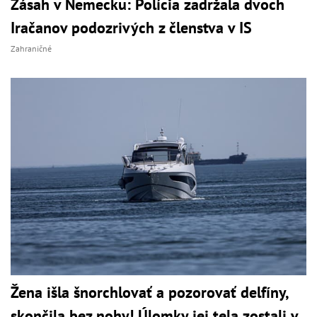
Zásah v Nemecku: Polícia zadržala dvoch
Iračanov podozrivých z členstva v IS
Zahraničné
Žena išla šnorchlovať a pozorovať delfíny,
skončila bez nohy! Úlomky jej tela zostali v