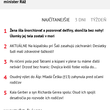
minister Ráž
NAJČÍTANEJŠIE
3 DNI
TÝŽDEŇ
Žena išla šnorchlovať a pozorovať delfíny, skončila bez nohy!
Úlomky jej tela zostali v mori
AKTUÁLNE Na kúpalisku pri Šali zasahujú záchranári: Desiatky
ľudí mali zdravotné ťažkosti!
Po ničení pola pod Tatrami a kúpaní v plese tu máme ďalší
nešvár! Drzosť bez hraníc: Dvojica kvôli fotke vošla do...
Osudný výlet do Álp: Mladá Češka (†13) zahynula pred očami
rodičov
Kaia Gerber a syn Richarda Gerea spolu: Osud ich spojil
desaťročia po rozvode ich rodičov!