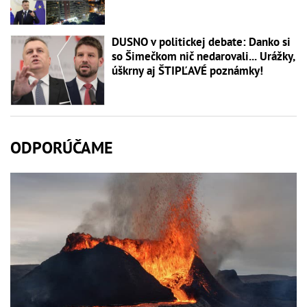
DUSNO v politickej debate: Danko si
so Šimečkom nič nedarovali... Urážky,
úškrny aj ŠTIPĽAVÉ poznámky!
ODPORÚČAME