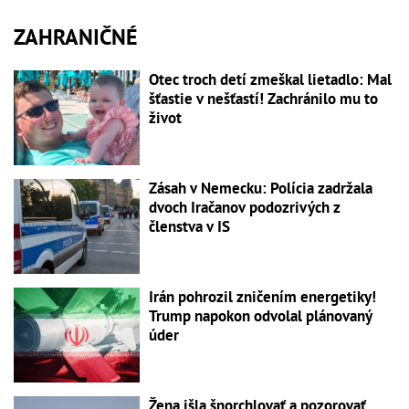
ZAHRANIČNÉ
Otec troch detí zmeškal lietadlo: Mal
šťastie v nešťastí! Zachránilo mu to
život
Zásah v Nemecku: Polícia zadržala
dvoch Iračanov podozrivých z
členstva v IS
Irán pohrozil zničením energetiky!
Trump napokon odvolal plánovaný
úder
Žena išla šnorchlovať a pozorovať