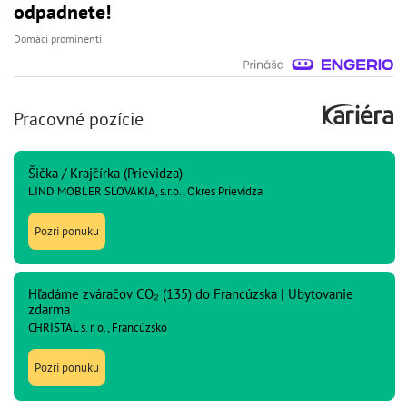
odpadnete!
Domáci prominenti
Pracovné pozície
Šička / Krajčírka (Prievidza)
LIND MOBLER SLOVAKIA, s.r.o., Okres Prievidza
Pozri ponuku
Hľadáme zváračov CO₂ (135) do Francúzska | Ubytovanie
zdarma
CHRISTAL s. r. o., Francúzsko
Pozri ponuku