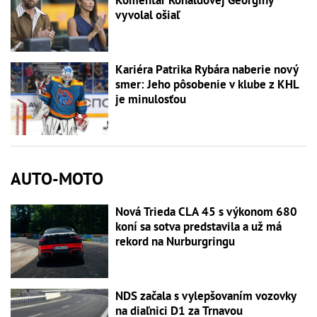
Komentár Ronaldovej Georginy
vyvolal ošiaľ
Kariéra Patrika Rybára naberie nový
smer: Jeho pôsobenie v klube z KHL
je minulosťou
AUTO-MOTO
Nová Trieda CLA 45 s výkonom 680
koní sa sotva predstavila a už má
rekord na Nurburgringu
NDS začala s vylepšovaním vozovky
na diaľnici D1 za Trnavou