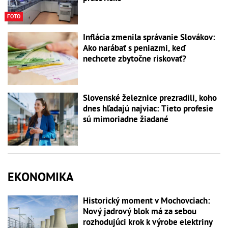
FOTO
Inflácia zmenila správanie Slovákov:
Ako narábať s peniazmi, keď
nechcete zbytočne riskovať?
Slovenské železnice prezradili, koho
dnes hľadajú najviac: Tieto profesie
sú mimoriadne žiadané
EKONOMIKA
Historický moment v Mochovciach:
Nový jadrový blok má za sebou
rozhodujúci krok k výrobe elektriny