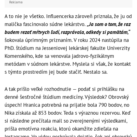
Reklama
A to nie je všetko. Influencerka zároveň priznala, že ju od
malička fascinovalo súdne lekárstvo.
„Ja som o tom, že raz
budem rezať mŕtvych ľudí, rozprávala, odkedy si pamätám,“
šokovala úprimným priznaním. V roku 2024 nastúpila na
PhD. štúdium na Jesseniovej lekárskej fakulte Univerzity
Komenského, kde sa venovala jadrovo-fyzikálnym
metódam v súdnom lekárstve. Myslela si však, že kontakt
s týmto prostredím jej bude stačiť. Nestalo sa.
A tak prišlo veľké rozhodnutie — podať si prihlášku na
denné šesťročné štúdium medicíny. Výsledok? Obrovský
úspech! Hranica potrebná na prijatie bola 790 bodov, no
Nika získala až 853 bodov. Teda s výraznou rezervou. Keď
si následne prečítala mail so zverejnenými výsledkami,
prišla emotívna reakcia, ktorú okamžite zdieľala na
Instagrame. Vo videu neskrývala dojatie, šok ani obrovskú