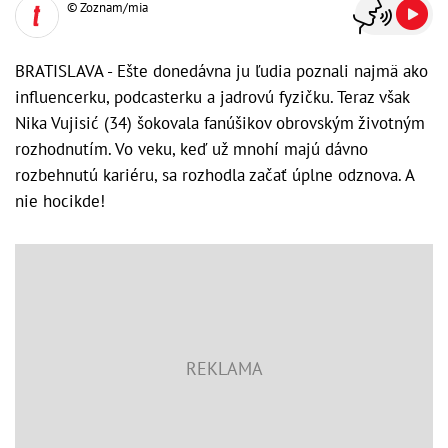
© Zoznam/mia
BRATISLAVA - Ešte donedávna ju ľudia poznali najmä ako
influencerku, podcasterku a jadrovú fyzičku. Teraz však
Nika Vujisić (34) šokovala fanúšikov obrovským životným
rozhodnutím. Vo veku, keď už mnohí majú dávno
rozbehnutú kariéru, sa rozhodla začať úplne odznova. A
nie hocikde!