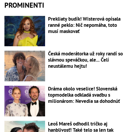
PROMINENTI
Prekliaty budík! Wisterová opísala
ranné peklo: Nič nepomáha, toto
musí maskovať
Česká moderátorka už roky randí so
slávnou speváčkou, ale... Čelí
neustálemu hejtu!
Dráma okolo veselice! Slovenská
topmodelka odkladá svadbu s
milionárom: Nevedia sa dohodnúť
Leoš Mareš odhodil tričko aj
hanblivosť! Také telo sa len tak