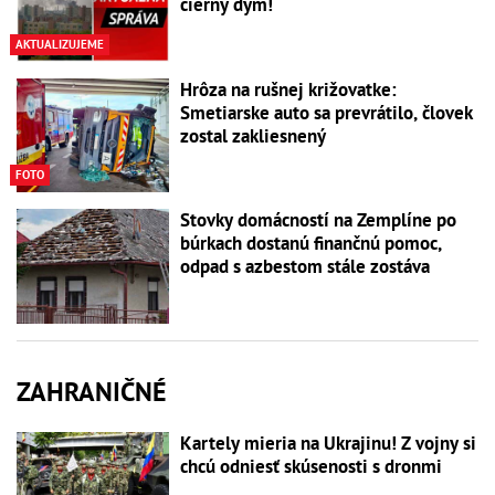
čierny dym!
AKTUALIZUJEME
Hrôza na rušnej križovatke:
Smetiarske auto sa prevrátilo, človek
zostal zakliesnený
FOTO
Stovky domácností na Zemplíne po
búrkach dostanú finančnú pomoc,
odpad s azbestom stále zostáva
ZAHRANIČNÉ
Kartely mieria na Ukrajinu! Z vojny si
chcú odniesť skúsenosti s dronmi