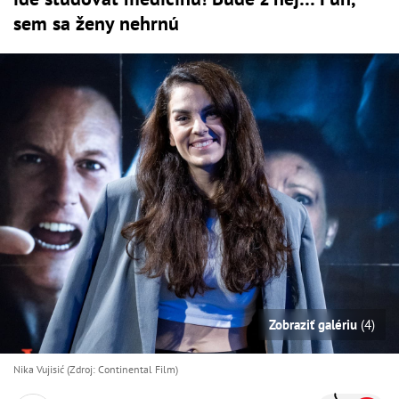
sem sa ženy nehrnú
Zobraziť galériu
(4)
Nika Vujisić (Zdroj: Continental Film)