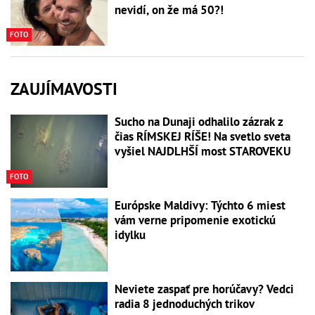
nevidí, on že má 50?!
FOTO
ZAUJÍMAVOSTI
Sucho na Dunaji odhalilo zázrak z
čias RÍMSKEJ RÍŠE! Na svetlo sveta
vyšiel NAJDLHŠÍ most STAROVEKU
FOTO
Európske Maldivy: Týchto 6 miest
vám verne pripomenie exotickú
idylku
Neviete zaspať pre horúčavy? Vedci
radia 8 jednoduchých trikov