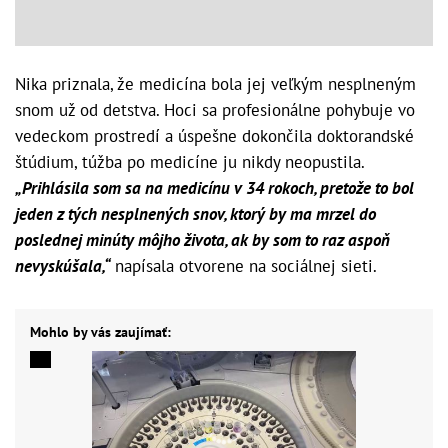
Nika priznala, že medicína bola jej veľkým nesplneným
snom už od detstva. Hoci sa profesionálne pohybuje vo
vedeckom prostredí a úspešne dokončila doktorandské
štúdium, túžba po medicíne ju nikdy neopustila.
„Prihlásila som sa na medicínu v 34 rokoch, pretože to bol
jeden z tých nesplnených snov, ktorý by ma mrzel do
poslednej minúty môjho života, ak by som to raz aspoň
nevyskúšala,“
napísala otvorene na sociálnej sieti.
Mohlo by vás zaujímať: