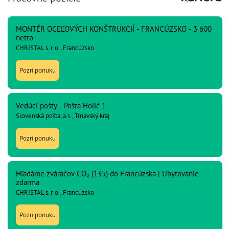
MONTÉR OCEĽOVÝCH KONŠTRUKCIÍ - FRANCÚZSKO - 3 600
netto
CHRISTAL s. r. o., Francúzsko
Pozri ponuku
Vedúci pošty - Pošta Holíč 1
Slovenská pošta, a.s., Trnavský kraj
Pozri ponuku
Hľadáme zváračov CO₂ (135) do Francúzska | Ubytovanie
zdarma
CHRISTAL s. r. o., Francúzsko
Pozri ponuku