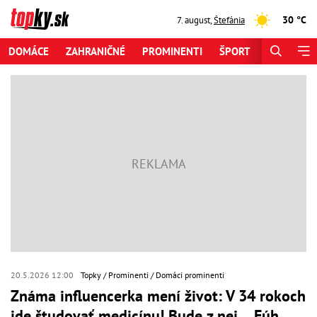
30 °C
7. august
,
Štefánia
DOMÁCE
ZAHRANIČNÉ
PROMINENTI
ŠPORT
ZAUJÍMAV
20.5.2026 12:00
Topky
Prominenti
Domáci prominenti
Známa influencerka mení život: V 34 rokoch
ide študovať medicínu! Bude z nej… Fúh,