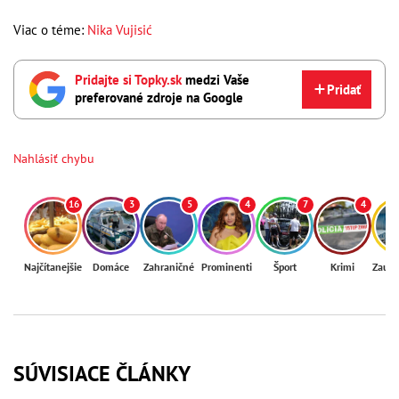
Viac o téme:
Nika Vujisić
Pridajte si Topky.sk
medzi Vaše
Pridať
preferované zdroje na Google
Nahlásiť chybu
16
3
5
4
7
4
Najčítanejšie
Domáce
Zahraničné
Prominenti
Šport
Krimi
Zaují
SÚVISIACE ČLÁNKY