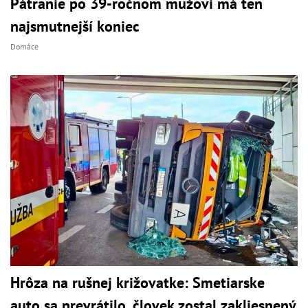
Pátranie po 39-ročnom mužovi má ten
najsmutnejší koniec
Domáce
Hrôza na rušnej križovatke: Smetiarske
auto sa prevrátilo, človek zostal zakliesnený