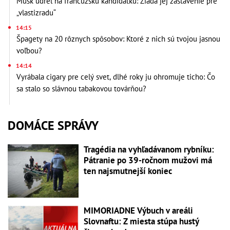
Musk udrel na francúzsku kandidátku: Žiada jej zastavenie pre
„vlastizradu“
14:15
Špagety na 20 rôznych spôsobov: Ktoré z nich sú tvojou jasnou
voľbou?
14:14
Vyrábala cigary pre celý svet, dlhé roky ju ohromuje ticho: Čo
sa stalo so slávnou tabakovou továrňou?
DOMÁCE SPRÁVY
Tragédia na vyhľadávanom rybníku:
Pátranie po 39-ročnom mužovi má
ten najsmutnejší koniec
MIMORIADNE Výbuch v areáli
Slovnaftu: Z miesta stúpa hustý