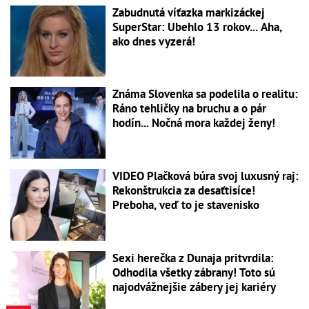
Zabudnutá víťazka markizáckej
SuperStar: Ubehlo 13 rokov... Aha,
ako dnes vyzerá!
Známa Slovenka sa podelila o realitu:
Ráno tehličky na bruchu a o pár
hodín... Nočná mora každej ženy!
VIDEO Plačková búra svoj luxusný raj:
Rekonštrukcia za desaťtisíce!
Preboha, veď to je stavenisko
Sexi herečka z Dunaja pritvrdila:
Odhodila všetky zábrany! Toto sú
najodvážnejšie zábery jej kariéry