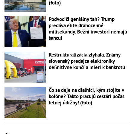
(foto)
Podvod či geniálny ťah? Trump
predáva elite drahocenné
milisekundy. Bežní investori nemajú
šancu!
Reštrukturalizácia zlyhala. Známy
slovenský predajca elektroniky
definitívne končí a mieri k bankrotu
Čo sa deje na diaľnici, kým stojíte v
kolóne? Takto pracujú cestári počas
letnej údržby! (foto)