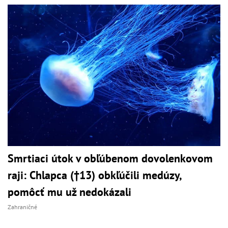
Smrtiaci útok v obľúbenom dovolenkovom
raji: Chlapca (†13) obkľúčili medúzy,
pomôcť mu už nedokázali
Zahraničné