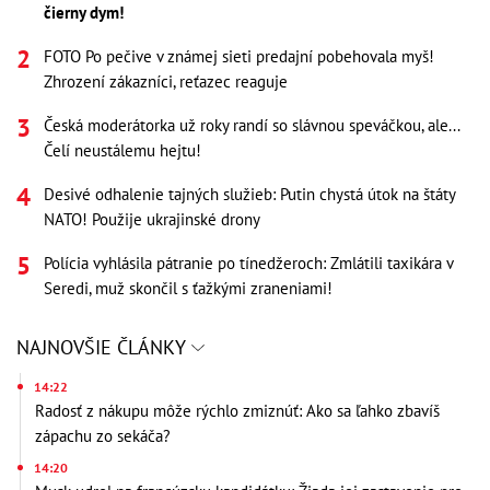
čierny dym!
FOTO Po pečive v známej sieti predajní pobehovala myš!
Zhrození zákazníci, reťazec reaguje
Česká moderátorka už roky randí so slávnou speváčkou, ale...
Čelí neustálemu hejtu!
Desivé odhalenie tajných služieb: Putin chystá útok na štáty
NATO! Použije ukrajinské drony
Polícia vyhlásila pátranie po tínedžeroch: Zmlátili taxikára v
Seredi, muž skončil s ťažkými zraneniami!
NAJNOVŠIE ČLÁNKY
14:22
Radosť z nákupu môže rýchlo zmiznúť: Ako sa ľahko zbavíš
zápachu zo sekáča?
14:20