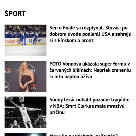
ŠPORT
Sen o finále sa rozplynul: Slováci po
dobrom úvode podľahli USA a zahrajú
si s Fínskom o bronz
FOTO Vonnová ukázala super formu v
červených bikinách: Napriek zraneniu
si leto naplno užíva
Súdny lekár odhalil pozadie tragédie
v NBA: Smrť Clarkea mala mrazivú
príčinu
Haraslín na odchode zo Sparty?