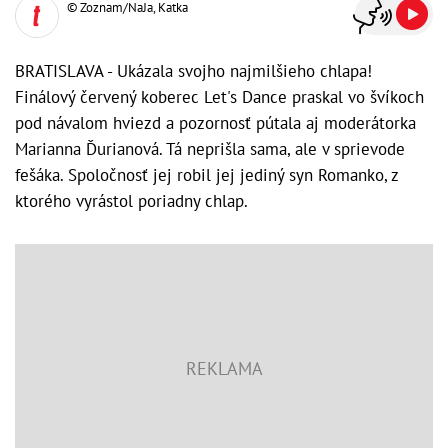
© Zoznam/NaJa, Katka
BRATISLAVA - Ukázala svojho najmilšieho chlapa!
Finálový červený koberec Let's Dance praskal vo švíkoch
pod návalom hviezd a pozornosť pútala aj moderátorka
Marianna Ďurianová. Tá neprišla sama, ale v sprievode
fešáka. Spoločnosť jej robil jej jediný syn Romanko, z
ktorého vyrástol poriadny chlap.