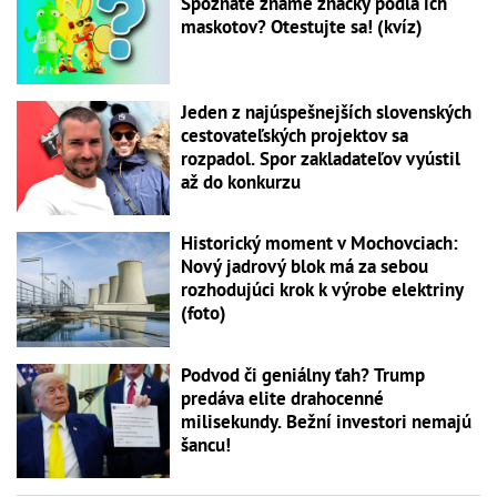
Spoznáte známe značky podľa ich
maskotov? Otestujte sa! (kvíz)
Jeden z najúspešnejších slovenských
cestovateľských projektov sa
rozpadol. Spor zakladateľov vyústil
až do konkurzu
Historický moment v Mochovciach:
Nový jadrový blok má za sebou
rozhodujúci krok k výrobe elektriny
(foto)
Podvod či geniálny ťah? Trump
predáva elite drahocenné
milisekundy. Bežní investori nemajú
šancu!