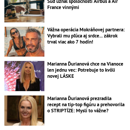
Súd uznal spoločnosti Airbus a Air
France vinnými
Vážna operácia Mokráňovej partnera:
Vybrali mu pľúca aj srdce... zákrok
trval viac ako 7 hodín!
Marianna Ďurianová chce na Vianoce
len jednu vec: Potrebuje to kvôli
novej LÁSKE
Marianna Ďurianová prezradila
recept na tip-top figúru a prehovorila
o STRIPTÍZE: Myslí to vážne?