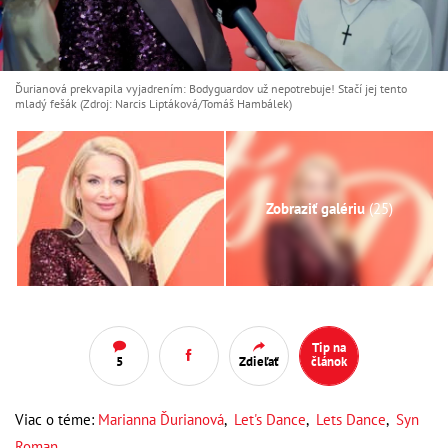
Ďurianová prekvapila vyjadrením: Bodyguardov už nepotrebuje! Stačí jej tento
mladý fešák (Zdroj: Narcis Liptáková/Tomáš Hambálek)
Zobraziť galériu
(25)
Tip na
5
Zdieľať
článok
Viac o téme:
Marianna Ďurianová
,
Let's Dance
,
Lets Dance
,
Syn
Roman