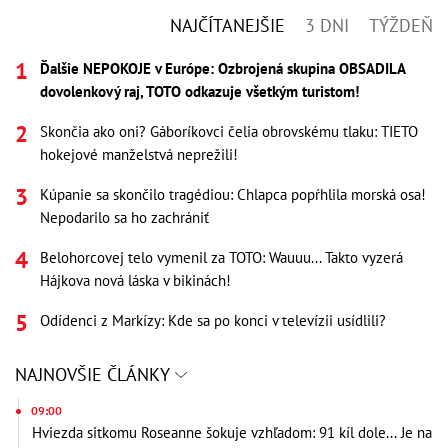
NAJČÍTANEJŠIE
3 DNI
TÝŽDEŇ
Ďalšie NEPOKOJE v Európe: Ozbrojená skupina OBSADILA
dovolenkový raj, TOTO odkazuje všetkým turistom!
Skončia ako oni? Gáboríkovci čelia obrovskému tlaku: TIETO
hokejové manželstvá neprežili!
Kúpanie sa skončilo tragédiou: Chlapca popŕhlila morská osa!
Nepodarilo sa ho zachrániť
Belohorcovej telo vymenil za TOTO: Wauuu... Takto vyzerá
Hájkova nová láska v bikinách!
Odídenci z Markízy: Kde sa po konci v televízii usídlili?
NAJNOVŠIE ČLÁNKY
09:00
Hviezda sitkomu Roseanne šokuje vzhľadom: 91 kíl dole... Je na