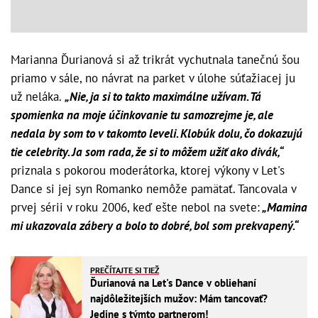
Marianna Ďurianová si až trikrát vychutnala tanečnú šou
priamo v sále, no návrat na parket v úlohe súťažiacej ju
už neláka.
„Nie, ja si to takto maximálne užívam. Tá
spomienka na moje účinkovanie tu samozrejme je, ale
nedala by som to v takomto leveli. Klobúk dolu, čo dokazujú
tie celebrity. Ja som rada, že si to môžem užiť ako divák,“
priznala s pokorou moderátorka, ktorej výkony v Let's
Dance si jej syn Romanko nemôže pamätať. Tancovala v
prvej sérii v roku 2006, keď ešte nebol na svete:
„Mamina
mi ukazovala zábery a bolo to dobré, bol som prekvapený.“
PREČÍTAJTE SI TIEŽ
Ďurianová na Let's Dance v obliehaní
najdôležitejších mužov: Mám tancovať?
Jedine s týmto partnerom!