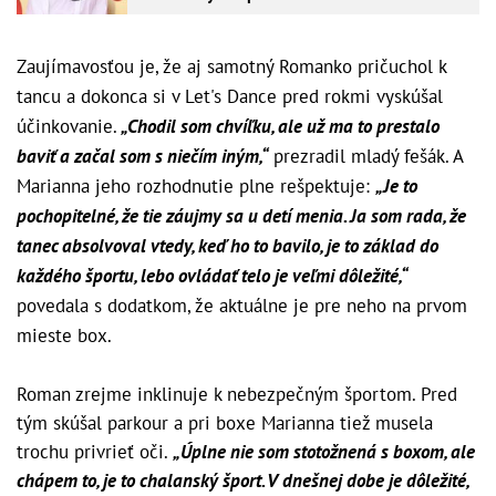
Zaujímavosťou je, že aj samotný Romanko pričuchol k
tancu a dokonca si v Let's Dance pred rokmi vyskúšal
účinkovanie.
„Chodil som chvíľku, ale už ma to prestalo
baviť a začal som s niečím iným,“
prezradil mladý fešák. A
Marianna jeho rozhodnutie plne rešpektuje:
„Je to
pochopitelné, že tie záujmy sa u detí menia. Ja som rada, že
tanec absolvoval vtedy, keď ho to bavilo, je to základ do
každého športu, lebo ovládať telo je veľmi dôležité,“
povedala s dodatkom, že aktuálne je pre neho na prvom
mieste box.
Roman zrejme inklinuje k nebezpečným športom. Pred
tým skúšal parkour a pri boxe Marianna tiež musela
trochu privrieť oči.
„Úplne nie som stotožnená s boxom, ale
chápem to, je to chalanský šport. V dnešnej dobe je dôležité,