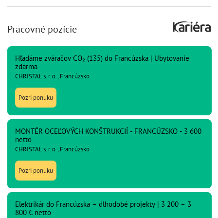
Pracovné pozície
Hľadáme zváračov CO₂ (135) do Francúzska | Ubytovanie
zdarma
CHRISTAL s. r. o., Francúzsko
Pozri ponuku
MONTÉR OCEĽOVÝCH KONŠTRUKCIÍ - FRANCÚZSKO - 3 600
netto
CHRISTAL s. r. o., Francúzsko
Pozri ponuku
Elektrikár do Francúzska – dlhodobé projekty | 3 200 – 3
800 € netto