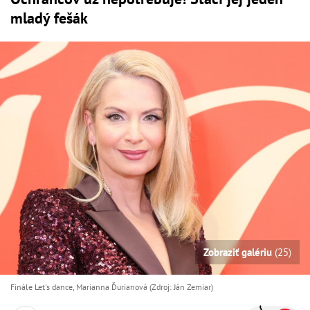
mladý fešák
Zobraziť galériu
(25)
Finále Let's dance, Marianna Ďurianová (Zdroj: Ján Zemiar)