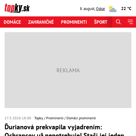
22 °C
8. august
,
Oskar
DOMÁCE
ZAHRANIČNÉ
PROMINENTI
ŠPORT
ZAUJÍMAV
17.5.2026 18:00
Topky
Prominenti
Domáci prominenti
Ďurianová prekvapila vyjadrením:
Ochrancov už nepotrebuje! Stačí jej jeden