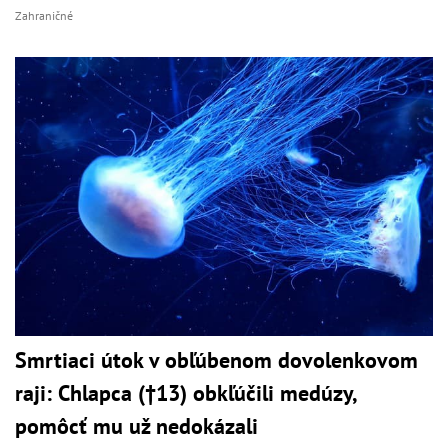
Zahraničné
Smrtiaci útok v obľúbenom dovolenkovom
raji: Chlapca (†13) obkľúčili medúzy,
pomôcť mu už nedokázali