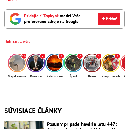
Pridajte si Topky.sk
medzi Vaše
Pridať
preferované zdroje na Google
Nahlásiť chybu
16
2
3
7
5
3
Najčítanejšie
Domáce
Zahraničné
Šport
Krimi
Zaujímavosti
Reg
SÚVISIACE ČLÁNKY
Posun v prípade havárie letu 447: