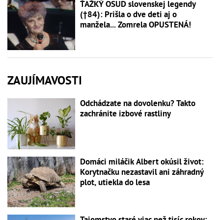
ŤAŽKÝ OSUD slovenskej legendy
(†84): Prišla o dve deti aj o
manžela... Zomrela OPUSTENÁ!
ZAUJÍMAVOSTI
Odchádzate na dovolenku? Takto
zachránite izbové rastliny
Domáci miláčik Albert okúsil život:
Korytnačku nezastavil ani záhradný
plot, utiekla do lesa
Tajomstvo staré viac než tisíc rokov: