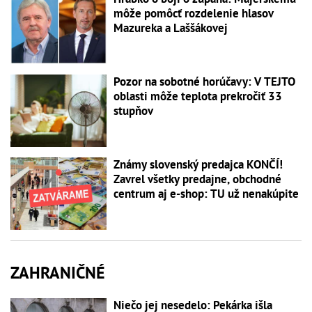
môže pomôcť rozdelenie hlasov
Mazureka a Laššákovej
Pozor na sobotné horúčavy: V TEJTO
oblasti môže teplota prekročiť 33
stupňov
Známy slovenský predajca KONČÍ!
Zavrel všetky predajne, obchodné
centrum aj e-shop: TU už nenakúpite
ZAHRANIČNÉ
Niečo jej nesedelo: Pekárka išla