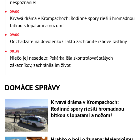
nespoznanie!
09:00
Krvavá dráma v Krompachoch: Rodinné spory riešili hromadnou
bitkou s lopatami a nožom!
09:00
Odchádzate na dovolenku? Takto zachránite izbové rastliny
08:38
Niečo jej nesedelo: Pekárka išla skontrolovať stálych
zákazníkov, zachránila im život
DOMÁCE SPRÁVY
Krvavá dráma v Krompachoch:
Rodinné spory riešili hromadnou
bitkou s lopatami a nožom!
Hrabko o boji o župana: Majerskému