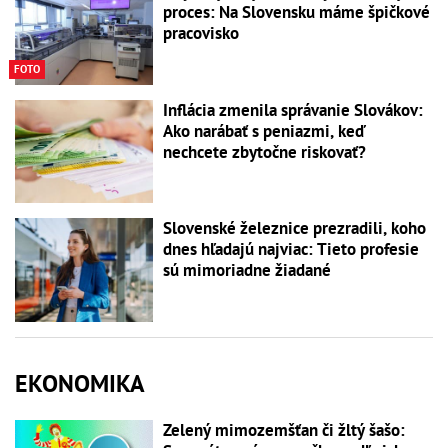
proces: Na Slovensku máme špičkové
pracovisko
FOTO
Inflácia zmenila správanie Slovákov:
Ako narábať s peniazmi, keď
nechcete zbytočne riskovať?
Slovenské železnice prezradili, koho
dnes hľadajú najviac: Tieto profesie
sú mimoriadne žiadané
EKONOMIKA
Zelený mimozemšťan či žltý šašo: