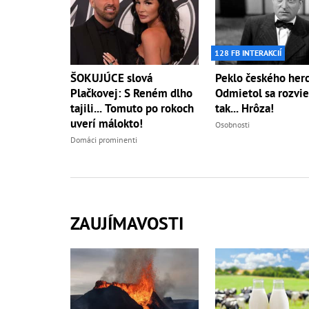
128 FB INTERAKCIÍ
ŠOKUJÚCE slová
Peklo českého herc
Plačkovej: S Reném dlho
Odmietol sa rozvie
tajili... Tomuto po rokoch
tak... Hrôza!
uverí málokto!
Osobnosti
Domáci prominenti
ZAUJÍMAVOSTI