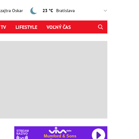
, zajtra Oskar
23 °C
 TV
LIFESTYLE
VOĽNÝ ČAS
STREAM
NAŽIVO
Mumford & Sons