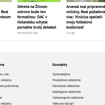
Odveta na Žitnom
Arsenal mal pripraven
? Real
ostrove bude len
milióny, Real požadova
ordnom
formalitou: DAC v
viac: Vinícius spečatil
Holandsku schytal
svoju futbalovú
poriadne krutý debakel
budúcnosť
Konferenčná liga
La Liga
ama
Kontakty
a u nás
Spravodajstvo
á reklama
Produktové oddelenie
né podmienky
Obchodné oddelenie
Katalógové oddelenie
st
Marketingové oddelenie
a reklama
Máte pre nás tip?