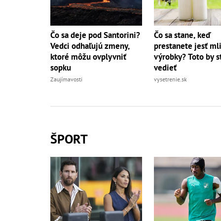
Čo sa deje pod Santorini?
Čo sa stane, keď
Vedci odhaľujú zmeny,
prestanete jesť ml
ktoré môžu ovplyvniť
výrobky? Toto by s
sopku
vedieť
Zaujímavosti
vysetrenie.sk
ŠPORT