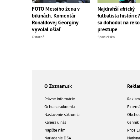
FOTO Messiho žena v
Najdrahší africký
bikinách: Komentár
futbalista histórie
Ronaldovej Georginy
sa dohodol na rek
vyvolal ošiaľ
prestupe
Ostatné
Španielsko
O Zoznam.sk
Rekl
Právne informácie
Reklam
Ochrana súkromia
Extern
Nastavenie súkromia
Obchod
Kariéra u nás
Cenník
Napíšte nám
Price Li
Nariadenie DSA
Natívn