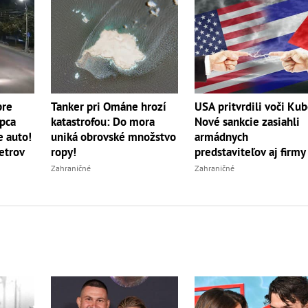
Tanker pri Ománe hrozí
pre
USA pritvrdili voči Kub
katastrofou: Do mora
apca
Nové sankcie zasiahli
uniká obrovské množstvo
e auto!
armádnych
ropy!
etrov
predstaviteľov aj firmy
Zahraničné
Zahraničné