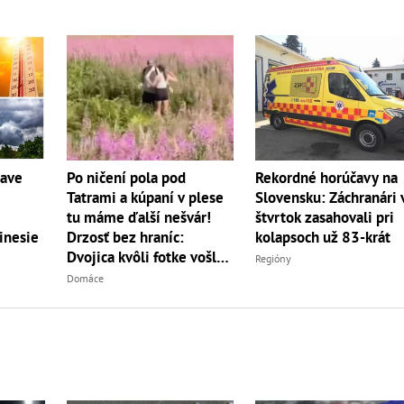
Po ničení pola pod
Rekordné horúčavy na
čave
Tatrami a kúpaní v plese
Slovensku: Záchranári 
tu máme ďalší nešvár!
štvrtok zasahovali pri
Drzosť bez hraníc:
kolapsoch už 83-krát
inesie
Dvojica kvôli fotke vošla
Regióny
do...
Domáce