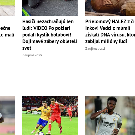
Hasiči nezachraňujú len
Prielomový NÁLEZ z či
iečne
ľudí: VIDEO Po požiari
Inkov! Vedci z múmií
te mali
podali kyslík holubovi!
získali DNA vírusu, kto
Dojímavé zábery obleteli
zabíjal milióny ľudí
svet
Zaujímavosti
Zaujímavosti