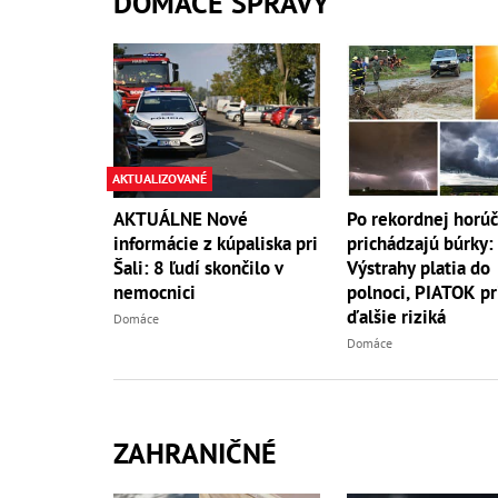
DOMÁCE SPRÁVY
AKTUALIZOVANÉ
AKTUÁLNE Nové
Po rekordnej horú
informácie z kúpaliska pri
prichádzajú búrky:
Šali: 8 ľudí skončilo v
Výstrahy platia do
nemocnici
polnoci, PIATOK pr
ďalšie riziká
Domáce
Domáce
ZAHRANIČNÉ