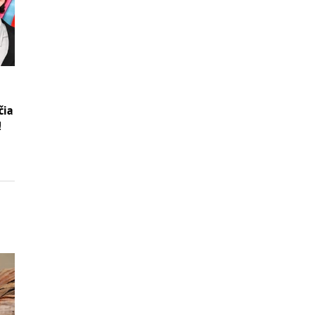
čia
!