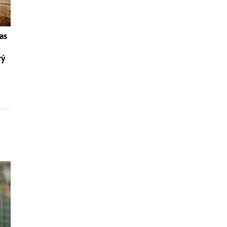
as
rý