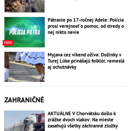
Pátranie po 17-ročnej Adele: Polícia
prosí verejnosť o pomoc, od stredy o
nej nikto nevie
FOTO
Myjava cez víkend ožíva: Dožinky v
Turej Lúke prinášajú folklór, remeslá
aj ochutnávky
ZAHRANIČNÉ
AKTUÁLNE V Chorvátsku došlo k
zrážke dvoch vlakov: Na mieste
zasahujú všetky záchranné zložky