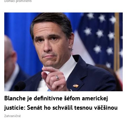
Domáci prominenti
Blanche je definitívne šéfom americkej
justície: Senát ho schválil tesnou väčšinou
Zahraničné