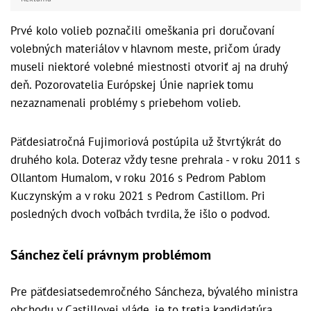
Prvé kolo volieb poznačili omeškania pri doručovaní
volebných materiálov v hlavnom meste, pričom úrady
museli niektoré volebné miestnosti otvoriť aj na druhý
deň. Pozorovatelia Európskej Únie napriek tomu
nezaznamenali problémy s priebehom volieb.
Päťdesiatročná Fujimoriová postúpila už štvrtýkrát do
druhého kola. Doteraz vždy tesne prehrala - v roku 2011 s
Ollantom Humalom, v roku 2016 s Pedrom Pablom
Kuczynským a v roku 2021 s Pedrom Castillom. Pri
posledných dvoch voľbách tvrdila, že išlo o podvod.
Sánchez čelí právnym problémom
Pre päťdesiatsedemročného Sáncheza, bývalého ministra
obchodu v Castillovej vláde, je to tretia kandidatúra.