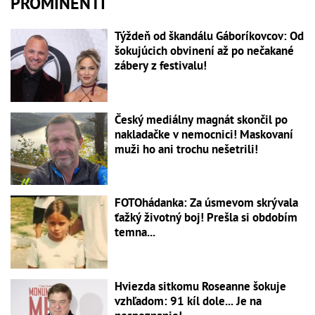
PROMINENTI
Týždeň od škandálu Gáboríkovcov: Od
šokujúcich obvinení až po nečakané
zábery z festivalu!
Český mediálny magnát skončil po
nakladačke v nemocnici! Maskovaní
muži ho ani trochu nešetrili!
FOTOhádanka: Za úsmevom skrývala
ťažký životný boj! Prešla si obdobím
temna...
Hviezda sitkomu Roseanne šokuje
vzhľadom: 91 kíl dole... Je na