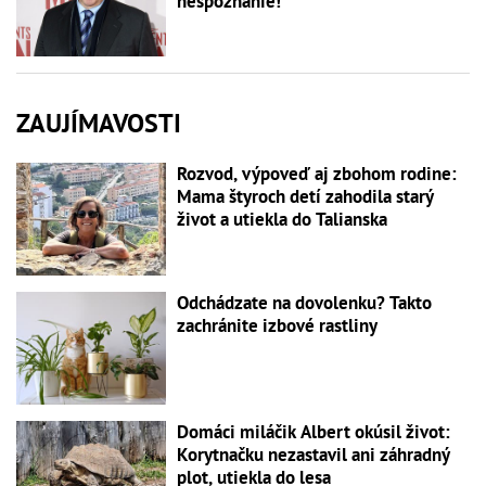
nespoznanie!
ZAUJÍMAVOSTI
Rozvod, výpoveď aj zbohom rodine:
Mama štyroch detí zahodila starý
život a utiekla do Talianska
Odchádzate na dovolenku? Takto
zachránite izbové rastliny
Domáci miláčik Albert okúsil život:
Korytnačku nezastavil ani záhradný
plot, utiekla do lesa