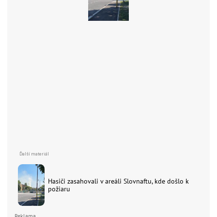
Hasiči zasahovali v areáli Slovnaftu, kde došlo k
požiaru
Reklama