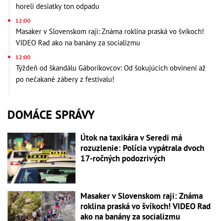
horeli desiatky ton odpadu
12:00
Masaker v Slovenskom raji: Známa roklina praská vo švíkoch!
VIDEO Rad ako na banány za socializmu
12:00
Týždeň od škandálu Gáboríkovcov: Od šokujúcich obvinení až
po nečakané zábery z festivalu!
DOMÁCE SPRÁVY
Útok na taxikára v Seredi má
rozuzlenie: Polícia vypátrala dvoch
17-ročných podozrivých
Masaker v Slovenskom raji: Známa
roklina praská vo švíkoch! VIDEO Rad
ako na banány za socializmu