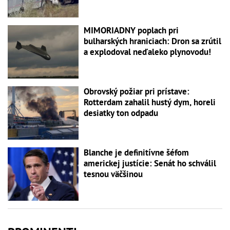
MIMORIADNY poplach pri
bulharských hraniciach: Dron sa zrútil
a explodoval neďaleko plynovodu!
Obrovský požiar pri prístave:
Rotterdam zahalil hustý dym, horeli
desiatky ton odpadu
Blanche je definitívne šéfom
americkej justície: Senát ho schválil
tesnou väčšinou