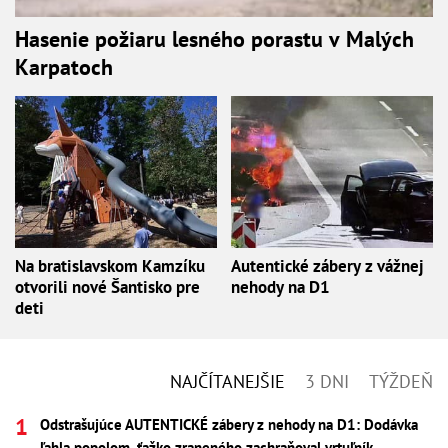
Hasenie požiaru lesného porastu v Malých
Karpatoch
Na bratislavskom Kamzíku
Autentické zábery z vážnej
otvorili nové Šantisko pre
nehody na D1
deti
NAJČÍTANEJŠIE
3 DNI
TÝŽDEŇ
Odstrašujúce AUTENTICKÉ zábery z nehody na D1: Dodávka
ľahla popolom, ťažko zraneného zachraňoval vrtuľník