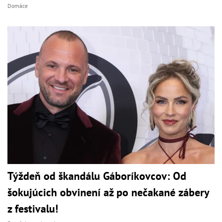
Domáce
Týždeň od škandálu Gáboríkovcov: Od
šokujúcich obvinení až po nečakané zábery
z festivalu!