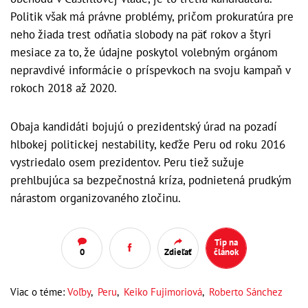
Politik však má právne problémy, pričom prokuratúra pre
neho žiada trest odňatia slobody na päť rokov a štyri
mesiace za to, že údajne poskytol volebným orgánom
nepravdivé informácie o príspevkoch na svoju kampaň v
rokoch 2018 až 2020.
Obaja kandidáti bojujú o prezidentský úrad na pozadí
hlbokej politickej nestability, keďže Peru od roku 2016
vystriedalo osem prezidentov. Peru tiež sužuje
prehlbujúca sa bezpečnostná kríza, podnietená prudkým
nárastom organizovaného zločinu.
Tip na
0
Zdieľať
článok
Viac o téme:
Voľby
,
Peru
,
Keiko Fujimoriová
,
Roberto Sánchez