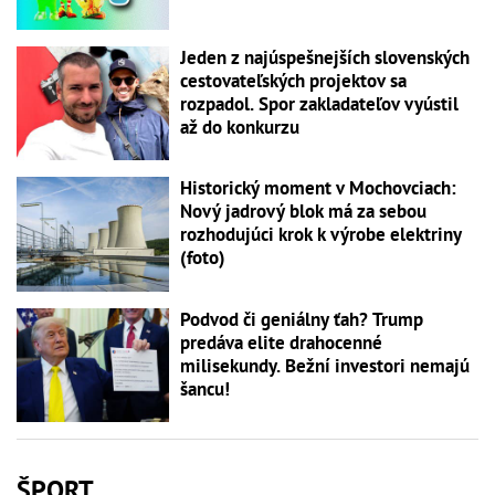
Jeden z najúspešnejších slovenských
cestovateľských projektov sa
rozpadol. Spor zakladateľov vyústil
až do konkurzu
Historický moment v Mochovciach:
Nový jadrový blok má za sebou
rozhodujúci krok k výrobe elektriny
(foto)
Podvod či geniálny ťah? Trump
predáva elite drahocenné
milisekundy. Bežní investori nemajú
šancu!
ŠPORT