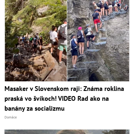
Masaker v Slovenskom raji: Známa roklina
praská vo švíkoch! VIDEO Rad ako na
banány za socializmu
Domáce