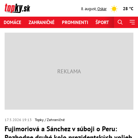
28 °C
8. august
,
Oskar
DOMÁCE
ZAHRANIČNÉ
PROMINENTI
ŠPORT
ZAUJÍMAV
17.5.2026 19:13
Topky
Zahraničné
Fujimoriová a Sánchez v súboji o Peru:
Rozhodne druhé kolo prezidentských volieb