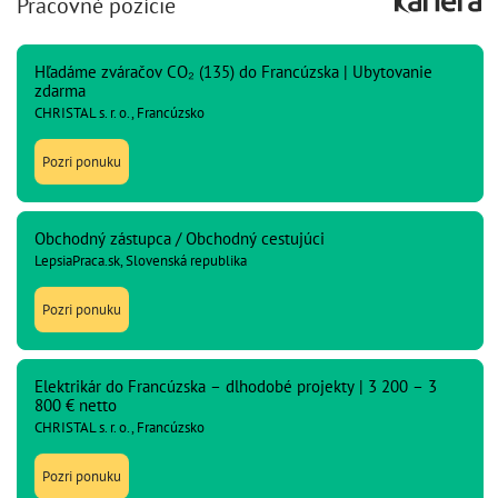
Pracovné pozície
Hľadáme zváračov CO₂ (135) do Francúzska | Ubytovanie
zdarma
CHRISTAL s. r. o., Francúzsko
Pozri ponuku
Obchodný zástupca / Obchodný cestujúci
LepsiaPraca.sk, Slovenská republika
Pozri ponuku
Elektrikár do Francúzska – dlhodobé projekty | 3 200 – 3
800 € netto
CHRISTAL s. r. o., Francúzsko
Pozri ponuku