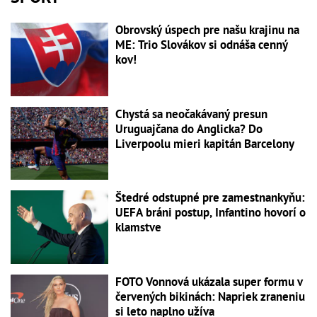
Obrovský úspech pre našu krajinu na
ME: Trio Slovákov si odnáša cenný
kov!
Chystá sa neočakávaný presun
Uruguajčana do Anglicka? Do
Liverpoolu mieri kapitán Barcelony
Štedré odstupné pre zamestnankyňu:
UEFA bráni postup, Infantino hovorí o
klamstve
FOTO Vonnová ukázala super formu v
červených bikinách: Napriek zraneniu
si leto naplno užíva