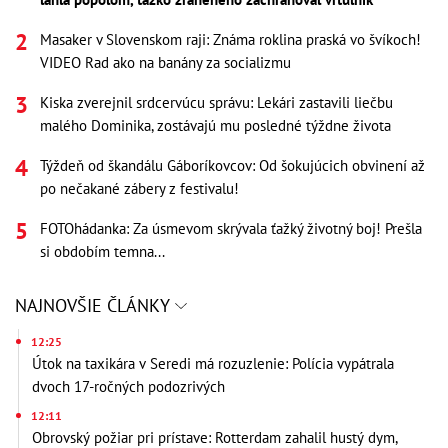
Masaker v Slovenskom raji: Známa roklina praská vo švíkoch!
VIDEO Rad ako na banány za socializmu
Kiska zverejnil srdcervúcu správu: Lekári zastavili liečbu
malého Dominika, zostávajú mu posledné týždne života
Týždeň od škandálu Gáboríkovcov: Od šokujúcich obvinení až
po nečakané zábery z festivalu!
FOTOhádanka: Za úsmevom skrývala ťažký životný boj! Prešla
si obdobím temna...
NAJNOVŠIE ČLÁNKY
12:25
Útok na taxikára v Seredi má rozuzlenie: Polícia vypátrala
dvoch 17-ročných podozrivých
12:11
Obrovský požiar pri prístave: Rotterdam zahalil hustý dym,