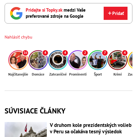
Pridajte si Topky.sk
medzi Vaše
Pridať
preferované zdroje na Google
Nahlásiť chybu
16
4
4
2
7
4
Najčítanejšie
Domáce
Zahraničné
Prominenti
Šport
Krimi
Zaují
SÚVISIACE ČLÁNKY
V druhom kole prezidentských volieb
v Peru sa očakáva tesný výsledok