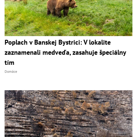
Poplach v Banskej Bystrici: V lokalite
zaznamenali medveďa, zasahuje špeciálny
tím
Domáce