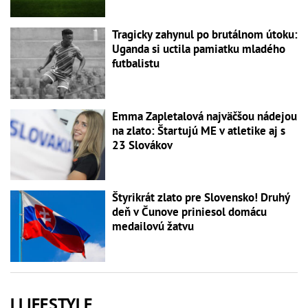
Tragicky zahynul po brutálnom útoku:
Uganda si uctila pamiatku mladého
futbalistu
Emma Zapletalová najväčšou nádejou
na zlato: Štartujú ME v atletike aj s
23 Slovákov
Štyrikrát zlato pre Slovensko! Druhý
deň v Čunove priniesol domácu
medailovú žatvu
LLIFESTYLE