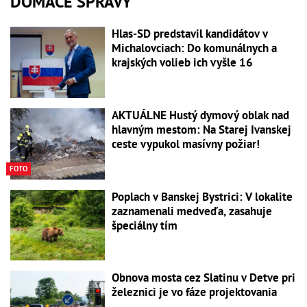
DOMÁCE SPRÁVY
Hlas-SD predstavil kandidátov v
Michalovciach: Do komunálnych a
krajských volieb ich vyšle 16
AKTUÁLNE Hustý dymový oblak nad
hlavným mestom: Na Starej Ivanskej
ceste vypukol masívny požiar!
FOTO
Poplach v Banskej Bystrici: V lokalite
zaznamenali medveďa, zasahuje
špeciálny tím
Obnova mosta cez Slatinu v Detve pri
železnici je vo fáze projektovania