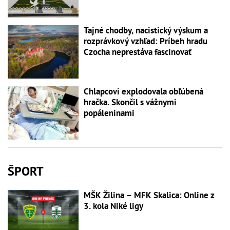
Tajné chodby, nacistický výskum a
rozprávkový vzhľad: Príbeh hradu
Czocha neprestáva fascinovať
Chlapcovi explodovala obľúbená
hračka. Skončil s vážnymi
popáleninami
ŠPORT
MŠK Žilina – MFK Skalica: Online z
3. kola Niké ligy