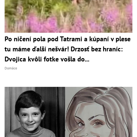
Po ničení pola pod Tatrami a kúpaní v plese
tu máme ďalší nešvár! Drzosť bez hraníc:
Dvojica kvôli fotke vošla do...
Domáce