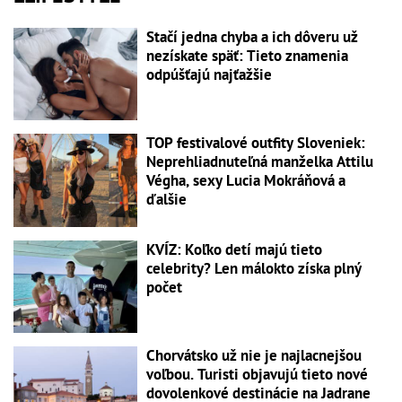
Stačí jedna chyba a ich dôveru už
nezískate späť: Tieto znamenia
odpúšťajú najťažšie
TOP festivalové outfity Sloveniek:
Neprehliadnuteľná manželka Attilu
Végha, sexy Lucia Mokráňová a
ďalšie
KVÍZ: Koľko detí majú tieto
celebrity? Len málokto získa plný
počet
Chorvátsko už nie je najlacnejšou
voľbou. Turisti objavujú tieto nové
dovolenkové destinácie na Jadrane