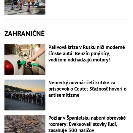
ZAHRANIČNÉ
Palivová kríza v Rusku ničí moderné
čínske autá: Benzín plný síry,
vodičom odchádzajú motory!
Nemecký novinár čelí kritike za
príspevok o Ceute: Sťažnosť hovorí o
antisemitizme
Požiar v Španielsku naberá obrovské
rozmery: Evakuovali stovky ľudí,
zasahuje 500 hasičov