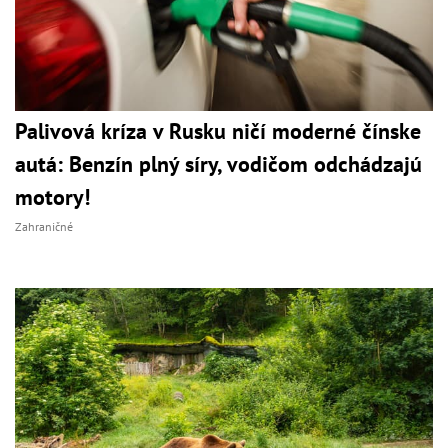
Palivová kríza v Rusku ničí moderné čínske
autá: Benzín plný síry, vodičom odchádzajú
motory!
Zahraničné