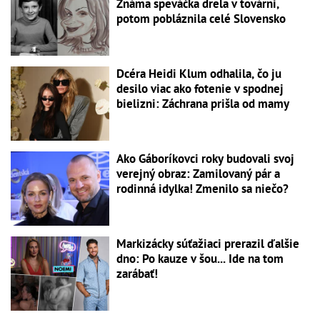
Známa speváčka drela v továrni,
potom pobláznila celé Slovensko
Dcéra Heidi Klum odhalila, čo ju
desilo viac ako fotenie v spodnej
bielizni: Záchrana prišla od mamy
Ako Gáboríkovci roky budovali svoj
verejný obraz: Zamilovaný pár a
rodinná idylka! Zmenilo sa niečo?
Markizácky súťažiaci prerazil ďalšie
dno: Po kauze v šou... Ide na tom
zarábať!