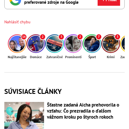
preferované zdroje na Google
Nahlásiť chybu
16
2
3
2
7
3
Najčítanejšie
Domáce
Zahraničné
Prominenti
Šport
Krimi
Zaují
SÚVISIACE ČLÁNKY
Šťastne zadaná Aicha prehovorila o
vzťahu: Čo prezradila o ďalšom
vážnom kroku po štyroch rokoch