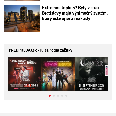
Extrémne teploty? Byty v srdci
Bratislavy majú výnimočný systém,
ktorý ešte aj šetrí náklady
PREDPREDAJ
.sk - Tu sa rodia zážitky