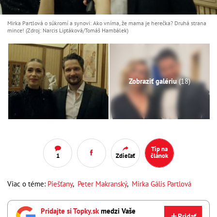
Mirka Partlová o súkromí a synovi: Ako vníma, že mama je herečka? Druhá strana
mince! (Zdroj: Narcis Liptáková/Tomáš Hambálek)
Zobraziť galériu
(18)
Tip na
1
Zdieľať
článok
Viac o téme:
Piešťany
,
Peter Makranský
,
Mirka Gális Partlová
Pridajte si Topky.sk
medzi Vaše
Pridať