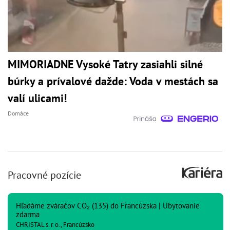
MIMORIADNE Vysoké Tatry zasiahli silné
búrky a prívalové dažde: Voda v mestách sa
valí ulicami!
Domáce
Pracovné pozície
Hľadáme zváračov CO₂ (135) do Francúzska | Ubytovanie
zdarma
CHRISTAL s. r. o., Francúzsko