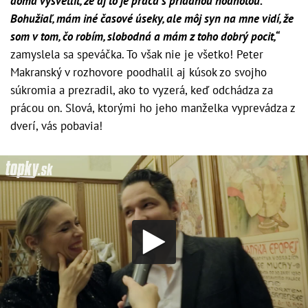
doma vysvetliť, že aj to je práca s pridanou hodnotou.
Bohužiaľ, mám iné časové úseky, ale môj syn na mne vidí, že
som v tom, čo robím, slobodná a mám z toho dobrý pocit,“
zamyslela sa speváčka. To však nie je všetko! Peter
Makranský v rozhovore poodhalil aj kúsok zo svojho
súkromia a prezradil, ako to vyzerá, keď odchádza za
prácou on. Slová, ktorými ho jeho manželka vyprevádza z
dverí, vás pobavia!