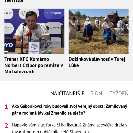
remíza
Tréner KFC Komárno
Dožinková slávnosť v Turej
Norbert Czibor po remíze v
Lúke
Michalovciach
NAJČÍTANEJŠIE
3 DNI
TÝŽDEŇ
Ako Gáboríkovci roky budovali svoj verejný obraz: Zamilovaný
pár a rodinná idylka! Zmenilo sa niečo?
Napovie vám viac fotka či karikatúra? Známa speváčka drela v
továrni, potom pobláznila celé Slovensko