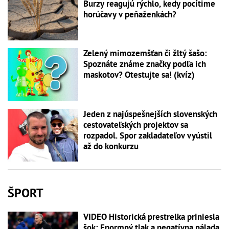
Burzy reagujú rýchlo, kedy pocítime
horúčavy v peňaženkách?
Zelený mimozemšťan či žltý šašo:
Spoznáte známe značky podľa ich
maskotov? Otestujte sa! (kvíz)
Jeden z najúspešnejších slovenských
cestovateľských projektov sa
rozpadol. Spor zakladateľov vyústil
až do konkurzu
ŠPORT
VIDEO Historická prestrelka priniesla
šok: Enormný tlak a negatívna nálada