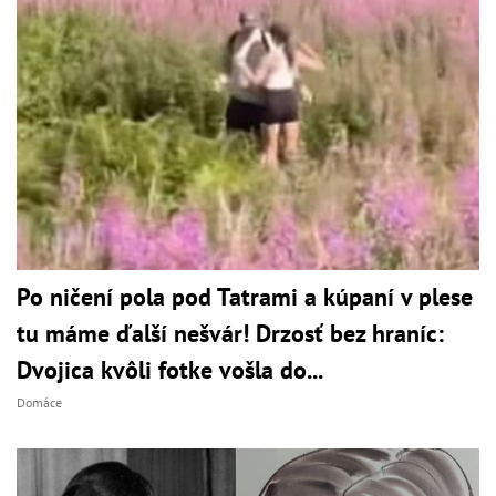
Po ničení pola pod Tatrami a kúpaní v plese
tu máme ďalší nešvár! Drzosť bez hraníc:
Dvojica kvôli fotke vošla do...
Domáce