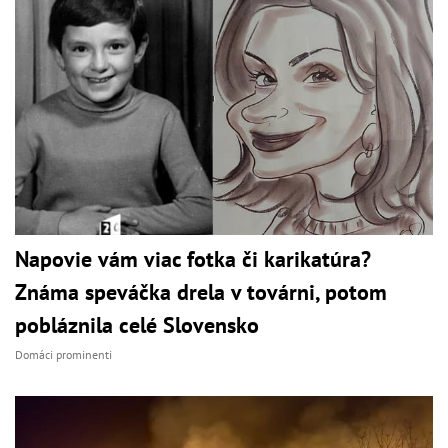
Napovie vám viac fotka či karikatúra?
Známa speváčka drela v továrni, potom
pobláznila celé Slovensko
Domáci prominenti