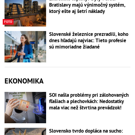
Bratislavy majú výnimočný systém,
ktorý ešte aj šetrí náklady
FOTO
Slovenské železnice prezradili, koho
dnes hľadajú najviac: Tieto profesie
sú mimoriadne žiadané
EKONOMIKA
SOI našla problémy pri zálohovaných
fľašiach a plechovkách: Nedostatky
mala viac než štvrtina prevádzok!
Slovensko tvrdo dopláca na sucho: