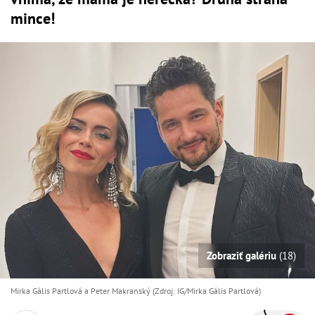
mince!
Zobraziť galériu
(18)
Mirka Gális Partlová a Peter Makranský (Zdroj: IG/Mirka Gális Partlová)