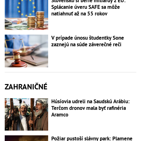
Slovensko si berie miliardy z EÚ:
Splácanie úveru SAFE sa môže
natiahnuť až na 55 rokov
V prípade únosu študentky Sone
zaznejú na súde záverečné reči
ZAHRANIČNÉ
Húsíovia udreli na Saudskú Arábiu:
Terčom dronov mala byť rafinéria
Aramco
Požiar pustoší slávny park: Plamene