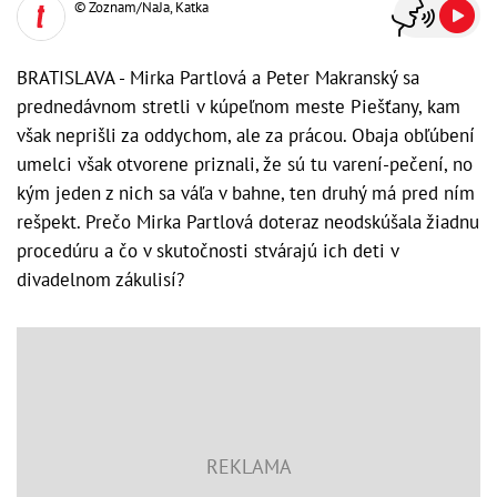
© Zoznam/NaJa, Katka
BRATISLAVA - Mirka Partlová a Peter Makranský sa
prednedávnom stretli v kúpeľnom meste Piešťany, kam
však neprišli za oddychom, ale za prácou. Obaja obľúbení
umelci však otvorene priznali, že sú tu varení-pečení, no
kým jeden z nich sa váľa v bahne, ten druhý má pred ním
rešpekt. Prečo Mirka Partlová doteraz neodskúšala žiadnu
procedúru a čo v skutočnosti stvárajú ich deti v
divadelnom zákulisí?