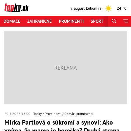
24 °C
9. august
,
Ľubomíra
DOMÁCE
ZAHRANIČNÉ
PROMINENTI
ŠPORT
ZAUJÍMAV
20.5.2026 16:00
Topky
Prominenti
Domáci prominenti
Mirka Partlová o súkromí a synovi: Ako
vníma, že mama je herečka? Druhá strana