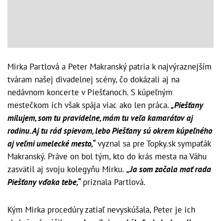
Mirka Partlová a Peter Makranský patria k najvýraznejším
tváram našej divadelnej scény, čo dokázali aj na
nedávnom koncerte v Piešťanoch. S kúpeľným
mestečkom ich však spája viac ako len práca.
„Piešťany
milujem, som tu pravidelne, mám tu veľa kamarátov aj
rodinu. Aj tu rád spievam, lebo Piešťany sú okrem kúpeľného
aj veľmi umelecké mesto,“
vyznal sa pre Topky.sk sympaťák
Makranský. Práve on bol tým, kto do krás mesta na Váhu
zasvätil aj svoju kolegyňu Mirku.
„Ja som začala mať rada
Piešťany vďaka tebe,“
priznala Partlová.
Kým Mirka procedúry zatiaľ nevyskúšala, Peter je ich