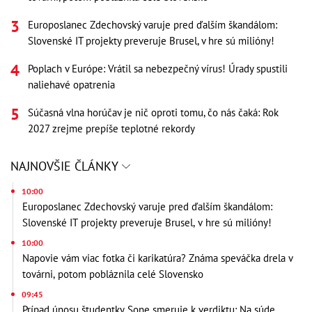
Europoslanec Zdechovský varuje pred ďalším škandálom:
Slovenské IT projekty preveruje Brusel, v hre sú milióny!
Poplach v Európe: Vrátil sa nebezpečný vírus! Úrady spustili
naliehavé opatrenia
Súčasná vlna horúčav je nič oproti tomu, čo nás čaká: Rok
2027 zrejme prepíše teplotné rekordy
NAJNOVŠIE ČLÁNKY
10:00
Europoslanec Zdechovský varuje pred ďalším škandálom:
Slovenské IT projekty preveruje Brusel, v hre sú milióny!
10:00
Napovie vám viac fotka či karikatúra? Známa speváčka drela v
továrni, potom pobláznila celé Slovensko
09:45
Prípad únosu študentky Sone smeruje k verdiktu: Na súde