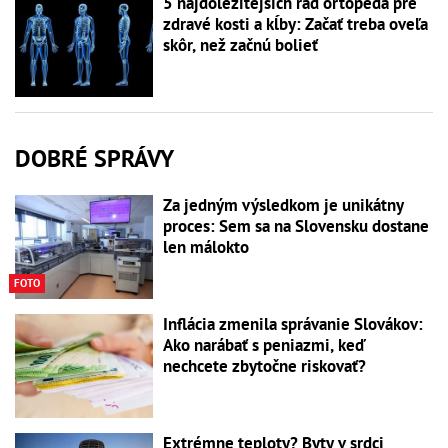
5 najdôležitejších rád ortopéda pre
zdravé kosti a kĺby: Začať treba oveľa
skôr, než začnú bolieť
DOBRÉ SPRÁVY
Za jedným výsledkom je unikátny
proces: Sem sa na Slovensku dostane
len málokto
FOTO
Inflácia zmenila správanie Slovákov:
Ako narábať s peniazmi, keď
nechcete zbytočne riskovať?
Extrémne teploty? Byty v srdci