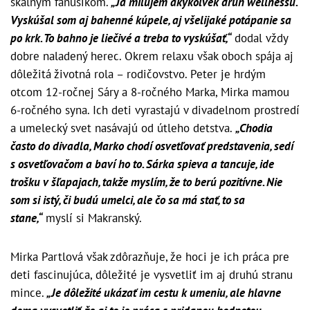
skalným fanúšikom.
„Ja milujem akýkoľvek druh wellnessu.
Vyskúšal som aj bahenné kúpele, aj všelijaké potápanie sa
po krk. To bahno je liečivé a treba to vyskúšať,“
dodal vždy
dobre naladený herec. Okrem relaxu však oboch spája aj
dôležitá životná rola – rodičovstvo. Peter je hrdým
otcom 12-ročnej Sáry a 8-ročného Marka, Mirka mamou
6-ročného syna. Ich deti vyrastajú v divadelnom prostredí
a umelecký svet nasávajú od útleho detstva.
„Chodia
často do divadla, Marko chodí osvetľovať predstavenia, sedí
s osvetľovačom a baví ho to. Sárka spieva a tancuje, ide
trošku v šľapajach, takže myslím, že to berú pozitívne. Nie
som si istý, či budú umelci, ale čo sa má stať, to sa
stane,“
myslí si Makranský.
Mirka Partlová však zdôrazňuje, že hoci je ich práca pre
deti fascinujúca, dôležité je vysvetliť im aj druhú stranu
mince.
„Je dôležité ukázať im cestu k umeniu, ale hlavne