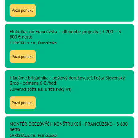
Pozri ponuku
Elektrikár do Francúzska – dlhodobé projekty | 3 200 – 3
800 € netto
CHRISTAL s. r. o., Francúzsko
Pozri ponuku
Hľadáme brigádnika - poštový doručovateľ, Pošta Slovenský
Grob - odmena 6 € /hod
Slovenská pošta, a.s., Bratislavský kraj
Pozri ponuku
MONTÉR OCEĽOVÝCH KONŠTRUKCIÍ - FRANCÚZSKO - 3 600
netto
CHRISTAL s. r. o., Francúzsko