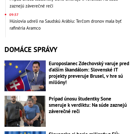
zaznejú záverečné reči
09:37
Húsíovia udreli na Saudskú Arábiu: Terčom dronov mala byť
rafinéria Aramco
DOMÁCE SPRÁVY
Europoslanec Zdechovský varuje pred
ďalším škandálom: Slovenské IT
projekty preveruje Brusel, v hre sú
milióny!
Prípad únosu študentky Sone
smeruje k verdiktu: Na súde zaznejú
záverečné reči