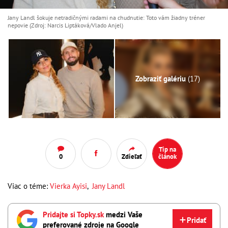
Jany Landl šokuje netradičnými radami na chudnutie: Toto vám žiadny tréner
nepovie (Zdroj: Narcis Liptáková/Vlado Anjel)
Zobraziť galériu
(17)
Tip na
0
Zdieľať
článok
Viac o téme:
Vierka Ayisi
,
Jany Landl
Pridajte si Topky.sk
medzi Vaše
Pridať
preferované zdroje na Google