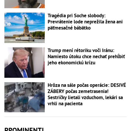
Tragédia pri Soche slobody:
Prevrátenie lode neprežila žena ani
päťmesačné bábätko
Trump mení rétoriku voči Iránu:
Namiesto útoku chce nechať prehĺbiť
jeho ekonomickú krízu
Hrôza na sále počas operácie: DESIVÉ
ZÁBERY počas zemetrasenia!
Sestričky lietali vzduchom, lekári sa
vrhli na pacienta
PROMINENTI