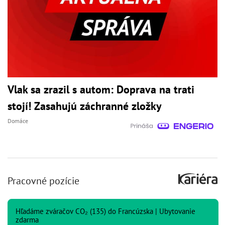
Vlak sa zrazil s autom: Doprava na trati
stojí! Zasahujú záchranné zložky
Domáce
Pracovné pozície
Hľadáme zváračov CO₂ (135) do Francúzska | Ubytovanie
zdarma