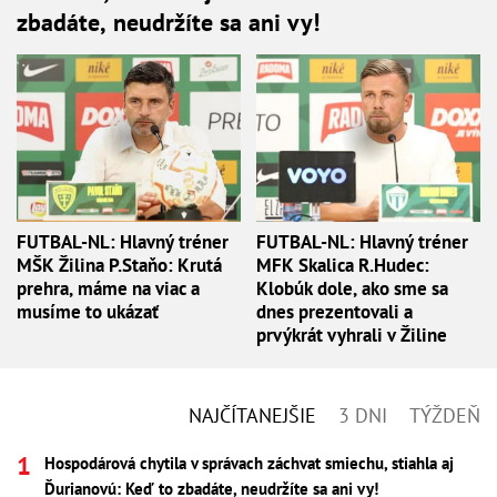
zbadáte, neudržíte sa ani vy!
FUTBAL-NL: Hlavný tréner
FUTBAL-NL: Hlavný tréner
MŠK Žilina P.Staňo: Krutá
MFK Skalica R.Hudec:
prehra, máme na viac a
Klobúk dole, ako sme sa
musíme to ukázať
dnes prezentovali a
prvýkrát vyhrali v Žiline
NAJČÍTANEJŠIE
3 DNI
TÝŽDEŇ
Hospodárová chytila v správach záchvat smiechu, stiahla aj
Ďurianovú: Keď to zbadáte, neudržíte sa ani vy!