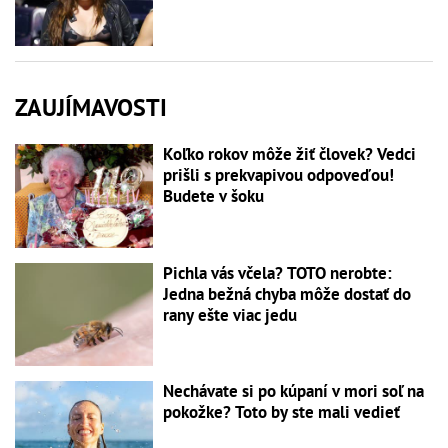
ZAUJÍMAVOSTI
Koľko rokov môže žiť človek? Vedci
prišli s prekvapivou odpoveďou!
Budete v šoku
Pichla vás včela? TOTO nerobte:
Jedna bežná chyba môže dostať do
rany ešte viac jedu
Nechávate si po kúpaní v mori soľ na
pokožke? Toto by ste mali vedieť