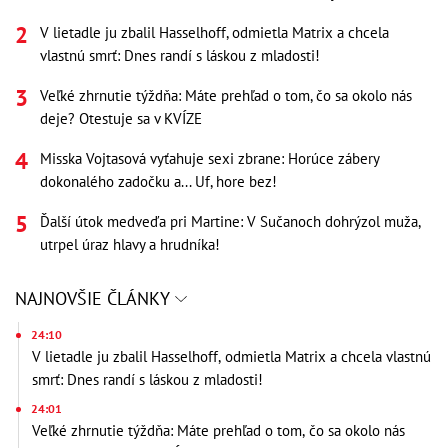
V lietadle ju zbalil Hasselhoff, odmietla Matrix a chcela
vlastnú smrť: Dnes randí s láskou z mladosti!
Veľké zhrnutie týždňa: Máte prehľad o tom, čo sa okolo nás
deje? Otestuje sa v KVÍZE
Misska Vojtasová vyťahuje sexi zbrane: Horúce zábery
dokonalého zadočku a... Uf, hore bez!
Ďalší útok medveďa pri Martine: V Sučanoch dohrýzol muža,
utrpel úraz hlavy a hrudníka!
NAJNOVŠIE ČLÁNKY
24:10
V lietadle ju zbalil Hasselhoff, odmietla Matrix a chcela vlastnú
smrť: Dnes randí s láskou z mladosti!
24:01
Veľké zhrnutie týždňa: Máte prehľad o tom, čo sa okolo nás