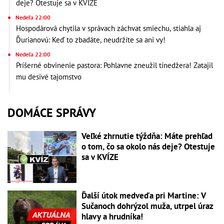
deje? Otestuje sa v KVÍZE
Nedeľa 22:00
Hospodárová chytila v správach záchvat smiechu, stiahla aj
Ďurianovú: Keď to zbadáte, neudržíte sa ani vy!
Nedeľa 22:00
Príšerné obvinenie pastora: Pohlavne zneužil tínedžera! Zatajil
mu desivé tajomstvo
DOMÁCE SPRÁVY
Veľké zhrnutie týždňa: Máte prehľad
o tom, čo sa okolo nás deje? Otestuje
sa v KVÍZE
Ďalší útok medveďa pri Martine: V
Sučanoch dohrýzol muža, utrpel úraz
hlavy a hrudníka!