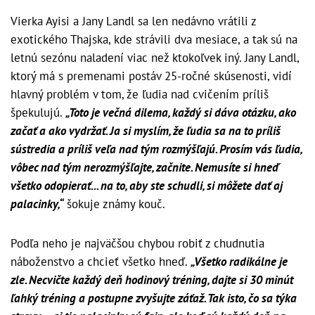
Vierka Ayisi a Jany Landl sa len nedávno vrátili z
exotického Thajska, kde strávili dva mesiace, a tak sú na
letnú sezónu naladení viac než ktokoľvek iný. Jany Landl,
ktorý má s premenami postáv 25-ročné skúsenosti, vidí
hlavný problém v tom, že ľudia nad cvičením príliš
špekulujú.
„Toto je večná dilema, každý si dáva otázku, ako
začať a ako vydržať. Ja si myslím, že ľudia sa na to príliš
sústredia a príliš veľa nad tým rozmýšľajú. Prosím vás ľudia,
vôbec nad tým nerozmýšľajte, začnite. Nemusíte si hneď
všetko odopierať... na to, aby ste schudli, si môžete dať aj
palacinky,“
šokuje známy kouč.
Podľa neho je najväčšou chybou robiť z chudnutia
náboženstvo a chcieť všetko hneď.
„Všetko radikálne je
zle. Necvičte každý deň hodinový tréning, dajte si 30 minút
ľahký tréning a postupne zvyšujte záťaž. Tak isto, čo sa týka