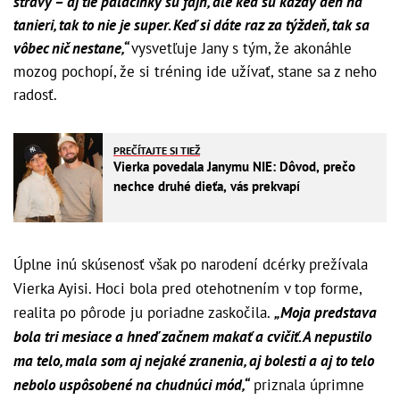
stravy – aj tie palacinky sú fajn, ale keď sú každý deň na
tanieri, tak to nie je super. Keď si dáte raz za týždeň, tak sa
vôbec nič nestane,“
vysvetľuje Jany s tým, že akonáhle
mozog pochopí, že si tréning ide užívať, stane sa z neho
radosť.
PREČÍTAJTE SI TIEŽ
Vierka povedala Janymu NIE: Dôvod, prečo
nechce druhé dieťa, vás prekvapí
Úplne inú skúsenosť však po narodení dcérky prežívala
Vierka Ayisi. Hoci bola pred otehotnením v top forme,
realita po pôrode ju poriadne zaskočila.
„Moja predstava
bola tri mesiace a hneď začnem makať a cvičiť. A nepustilo
ma telo, mala som aj nejaké zranenia, aj bolesti a aj to telo
nebolo uspôsobené na chudnúci mód,“
priznala úprimne