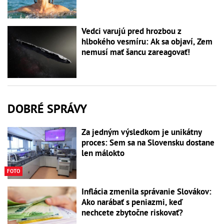
Vedci varujú pred hrozbou z
hlbokého vesmíru: Ak sa objaví, Zem
nemusí mať šancu zareagovať!
DOBRÉ SPRÁVY
Za jedným výsledkom je unikátny
proces: Sem sa na Slovensku dostane
len málokto
FOTO
Inflácia zmenila správanie Slovákov:
Ako narábať s peniazmi, keď
nechcete zbytočne riskovať?