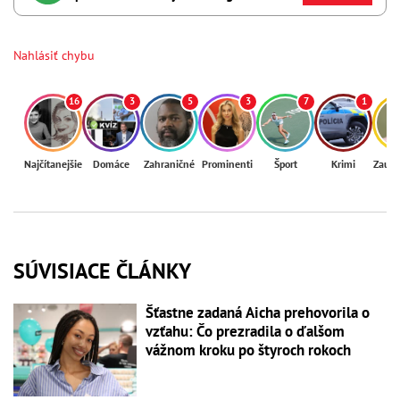
Nahlásiť chybu
16
3
5
3
7
1
Najčítanejšie
Domáce
Zahraničné
Prominenti
Šport
Krimi
Zaují
SÚVISIACE ČLÁNKY
Šťastne zadaná Aicha prehovorila o
vzťahu: Čo prezradila o ďalšom
vážnom kroku po štyroch rokoch