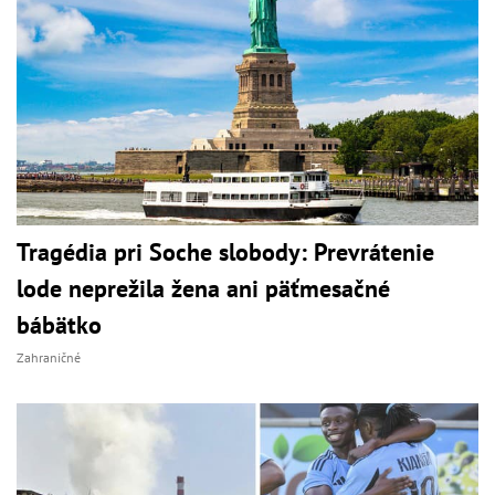
Tragédia pri Soche slobody: Prevrátenie
lode neprežila žena ani päťmesačné
bábätko
Zahraničné