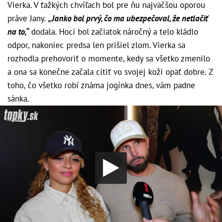
Vierka. V ťažkých chvíľach bol pre ňu najväčšou oporou
práve Jany.
„Janko bol prvý, čo ma ubezpečoval, že netlačiť
na to,“
dodala. Hoci bol začiatok náročný a telo kládlo
odpor, nakoniec predsa len prišiel zlom. Vierka sa
rozhodla prehovoriť o momente, kedy sa všetko zmenilo
a ona sa konečne začala cítiť vo svojej koži opäť dobre. Z
toho, čo všetko robí známa jogínka dnes, vám padne
sánka.