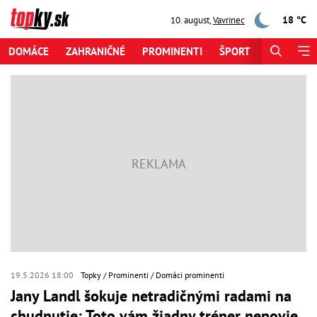
18 °C
10. august
,
Vavrinec
DOMÁCE
ZAHRANIČNÉ
PROMINENTI
ŠPORT
ZAUJÍMAV
19.5.2026 18:00
Topky
Prominenti
Domáci prominenti
Jany Landl šokuje netradičnými radami na
chudnutie: Toto vám žiadny tréner nepovie