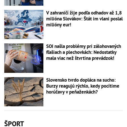
V zahraničí žije podľa odhadov až 1,8
milióna Slovákov: Štát im vlani poslal
milióny eur!
SOI našla problémy pri zálohovaných
fľašiach a plechovkách: Nedostatky
mala viac než štvrtina prevádzok!
Slovensko tvrdo dopláca na sucho:
Burzy reagujú rýchlo, kedy pocítime
horúčavy v peňaženkách?
ŠPORT