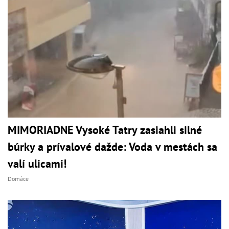
MIMORIADNE Vysoké Tatry zasiahli silné
búrky a prívalové dažde: Voda v mestách sa
valí ulicami!
Domáce