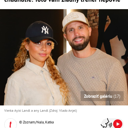
Zobraziť galériu
(17)
Vierka Ayisi Landl a any Landl (Zdroj: Vlado Anjel)
© Zoznam/NaJa, Katka