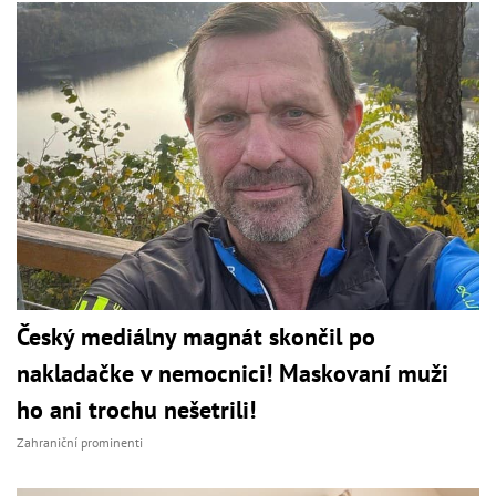
Český mediálny magnát skončil po
nakladačke v nemocnici! Maskovaní muži
ho ani trochu nešetrili!
Zahraniční prominenti