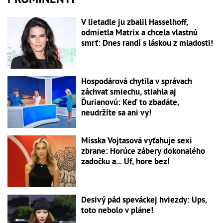
V lietadle ju zbalil Hasselhoff,
odmietla Matrix a chcela vlastnú
smrť: Dnes randí s láskou z mladosti!
Hospodárová chytila v správach
záchvat smiechu, stiahla aj
Ďurianovú: Keď to zbadáte,
neudržíte sa ani vy!
Misska Vojtasová vyťahuje sexi
zbrane: Horúce zábery dokonalého
zadočku a... Uf, hore bez!
Desivý pád speváckej hviezdy: Ups,
toto nebolo v pláne!