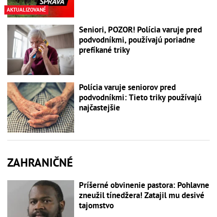
AKTUALIZOVANÉ
Seniori, POZOR! Polícia varuje pred
podvodníkmi, používajú poriadne
prefíkané triky
Polícia varuje seniorov pred
podvodníkmi: Tieto triky používajú
najčastejšie
ZAHRANIČNÉ
Príšerné obvinenie pastora: Pohlavne
zneužil tínedžera! Zatajil mu desivé
tajomstvo