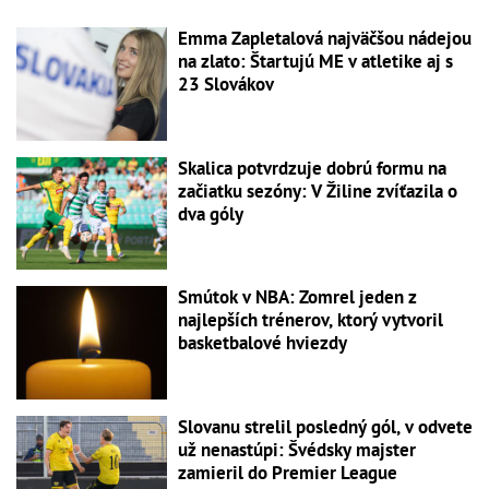
Emma Zapletalová najväčšou nádejou
na zlato: Štartujú ME v atletike aj s
23 Slovákov
Skalica potvrdzuje dobrú formu na
začiatku sezóny: V Žiline zvíťazila o
dva góly
Smútok v NBA: Zomrel jeden z
najlepších trénerov, ktorý vytvoril
basketbalové hviezdy
Slovanu strelil posledný gól, v odvete
už nenastúpi: Švédsky majster
zamieril do Premier League