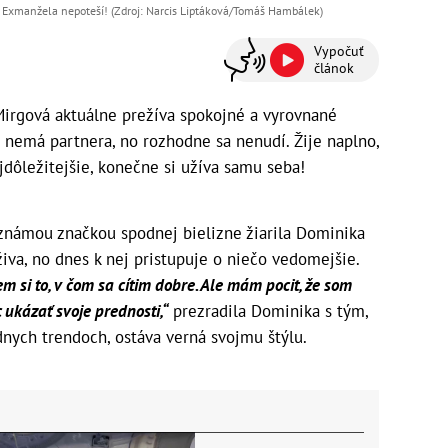
: Exmanžela nepoteší! (Zdroj: Narcis Liptáková/Tomáš Hambálek)
Vypočuť
článok
irgová aktuálne prežíva spokojné a vyrovnané
nemá partnera, no rozhodne sa nenudí. Žije naplno,
jdôležitejšie, konečne si užíva samu seba!
 známou značkou spodnej bielizne žiarila Dominika
va, no dnes k nej pristupuje o niečo vedomejšie.
 si to, v čom sa cítim dobre. Ale mám pocit, že som
c ukázať svoje prednosti,“
prezradila Dominika s tým,
dnych trendoch, ostáva verná svojmu štýlu.