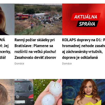
OVÁ
Ranný požiar skládky pri
KOLAPS dopravy na D1: 
: Jej
Bratislave: Plamene sa
hromadnej nehode zasah
ncerky,
rozšírili na veľkú plochu!
aj záchranársky vrtuľník,
diá!
Zasahovalo deväť zborov
doprava je odklaňaná
Domáce
Domáce