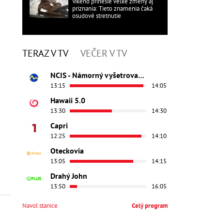
Víkend prinesie veľké zmeny aj
priznania: Tieto znamenia čaká
osudové stretnutie
TERAZ V TV
VEČER V TV
NCIS - Námorný vyšetrovací úrad
13:15
14:05
Hawaii 5.0
13:30
14:30
Capri
12:25
14:10
Oteckovia
13:05
14:15
Drahý John
13:50
16:05
Navoľ stanice
Celý program