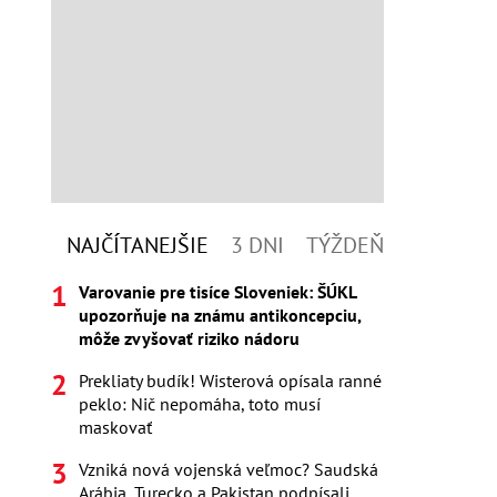
NAJČÍTANEJŠIE
3 DNI
TÝŽDEŇ
Varovanie pre tisíce Sloveniek: ŠÚKL
upozorňuje na známu antikoncepciu,
môže zvyšovať riziko nádoru
Prekliaty budík! Wisterová opísala ranné
peklo: Nič nepomáha, toto musí
maskovať
Vzniká nová vojenská veľmoc? Saudská
Arábia, Turecko a Pakistan podpísali