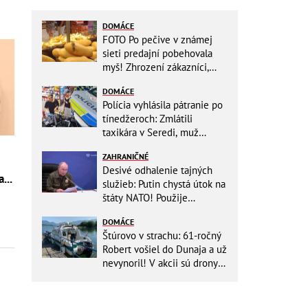
DOMÁCE
FOTO Po pečive v známej
sieti predajní pobehovala
myš! Zhrození zákazníci,
reťazec reaguje
DOMÁCE
Polícia vyhlásila pátranie po
tínedžeroch: Zmlátili
taxikára v Seredi, muž
skončil s ťažkými
ZAHRANIČNÉ
zraneniami!
Desivé odhalenie tajných
...
služieb: Putin chystá útok na
štáty NATO! Použije
ukrajinské drony
DOMÁCE
Štúrovo v strachu: 61-ročný
Robert vošiel do Dunaja a už
nevynoril! V akcii sú drony
aj záchranári