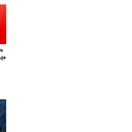
Po
uje