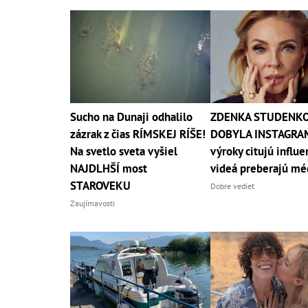
Sucho na Dunaji odhalilo
ZDENKA STUDENK
zázrak z čias RÍMSKEJ RÍŠE!
DOBYLA INSTAGRAM
Na svetlo sveta vyšiel
výroky citujú influe
NAJDLHŠÍ most
videá preberajú mé
STAROVEKU
Dobre vedieť
Zaujímavosti