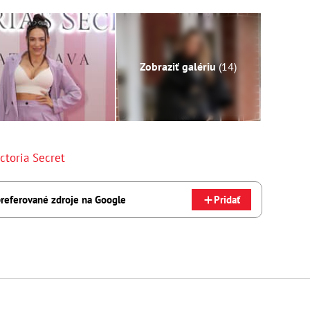
Zobraziť galériu
(14)
ctoria Secret
referované zdroje na Google
Pridať