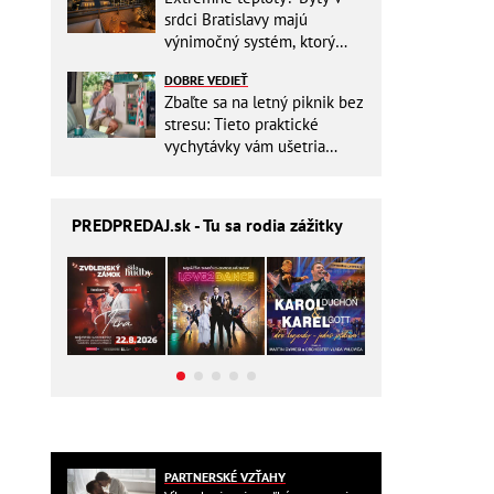
srdci Bratislavy majú
výnimočný systém, ktorý
ešte aj šetrí náklady
DOBRE VEDIEŤ
Zbaľte sa na letný piknik bez
stresu: Tieto praktické
vychytávky vám ušetria
miesto v batohu!
PREDPREDAJ
.sk - Tu sa rodia zážitky
PARTNERSKÉ VZŤAHY