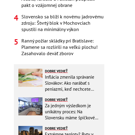
pakt o vzájomnej obrane
Slovensko sa blíži k novému jadrovému
zdroju: Štvrtý blok v Mochovciach
spustili na minimálny výkon
Ranný požiar skládky pri Bratislave:
Plamene sa rozšírili na veľkú plochu!
Zasahovalo deväť zborov
DOBRE VEDIEŤ
Inflácia zmenila správanie
Slovákov: Ako narábať s
peniazmi, keď nechcete
zbytočne riskovať?
DOBRE VEDIEŤ
Za jedným výsledkom je
unikátny proces: Na
Slovensku máme špičkové
pracovisko
DOBRE VEDIEŤ
Extrémne teploty? Byty v