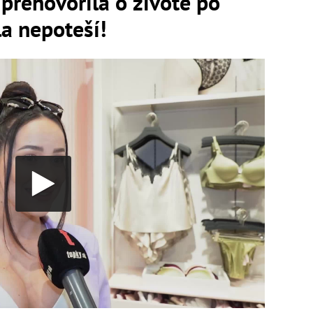
prehovorila o živote po
a nepoteší!