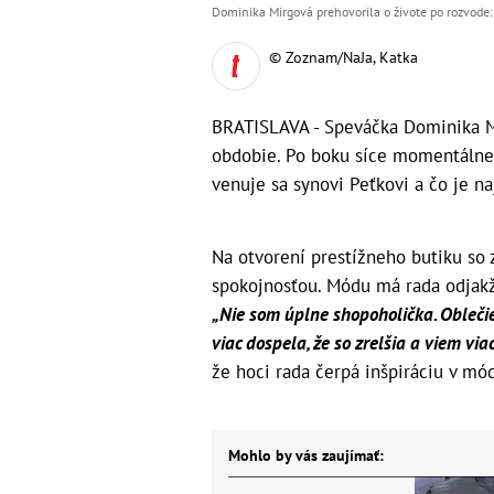
Dominika Mirgová prehovorila o živote po rozvode
© Zoznam/NaJa, Katka
BRATISLAVA - Speváčka Dominika M
obdobie. Po boku síce momentálne 
venuje sa synovi Peťkovi a čo je na
Na otvorení prestížneho butiku so
spokojnosťou. Módu má rada odjakži
„Nie som úplne shopoholička. Oblečiem
viac dospela, že so zrelšia a viem via
že hoci rada čerpá inšpiráciu v mó
Mohlo by vás zaujímať: