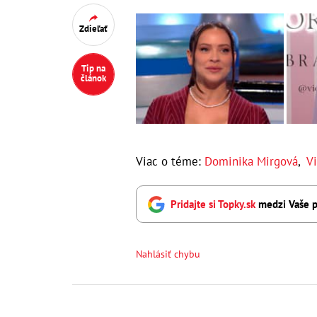
Zdieľať
Tip na
článok
Viac o téme:
Dominika Mirgová
,
Vi
Pridajte si Topky.sk
medzi Vaše p
Nahlásiť chybu