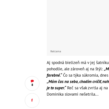
Reklama
Aj spodná bielizeň má v jej šatník
pohodlie, ale zároveň aj na štýl:
„Má
farebné.“
Čo sa týka súkromia, dnes 
„Mám čas na seba, chodím cvičiť, na
8
je to super.“
Reč sa však zvrtla aj n
Dominika slovami nešetrila...