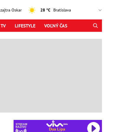
, zajtra Oskar
28 °C
 TV
LIFESTYLE
VOĽNÝ ČAS
STREAM
NAŽIVO
Dua Lipa