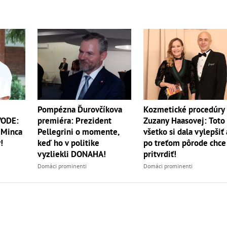
Pompézna Ďurovčíkova
Kozmetické procedúry
premiéra: Prezident
Zuzany Haasovej: Toto
VODE:
Pellegrini o momente,
všetko si dala vylepšiť a
 Minca
keď ho v politike
po treťom pôrode chce
!
vyzliekli DONAHA!
pritvrdiť!
Domáci prominenti
Domáci prominenti