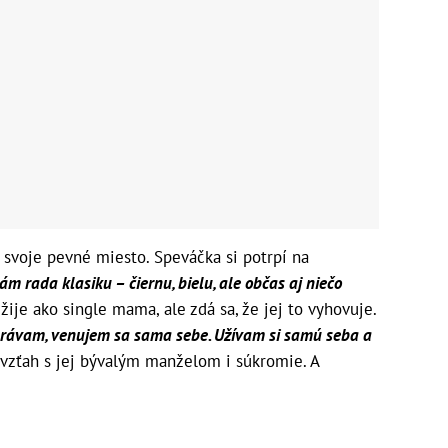
u svoje pevné miesto. Speváčka si potrpí na
m rada klasiku – čiernu, bielu, ale občas aj niečo
žije ako single mama, ale zdá sa, že jej to vyhovuje.
hrávam, venujem sa sama sebe. Užívam si samú seba a
a vzťah s jej bývalým manželom i súkromie. A