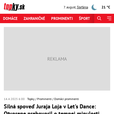
21 °C
7. august
,
Štefánia
DOMÁCE
ZAHRANIČNÉ
PROMINENTI
ŠPORT
ZAUJÍMAV
14.4.2025 6:00
Topky
Prominenti
Domáci prominenti
Silná spoveď Juraja Loja v Let's Dance:
Otvorene prehovoril o temnej minulosti,