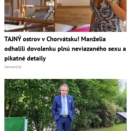
TAJNÝ ostrov v Chorvátsku! Manželia
odhalili dovolenku plnú neviazaného sexu a
pikatné detaily
Zahraničné