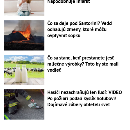
Napodobňuje infarkt
Čo sa deje pod Santorini? Vedci
odhaľujú zmeny, ktoré môžu
ovplyvniť sopku
Čo sa stane, keď prestanete jesť
mliečne výrobky? Toto by ste mali
vedieť
Hasiči nezachraňujú len ľudí: VIDEO
Po požiari podali kyslík holubovi!
Dojímavé zábery obleteli svet