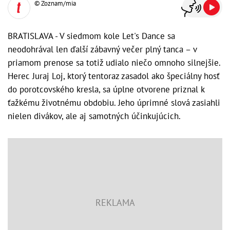
© Zoznam/mia
BRATISLAVA - V siedmom kole Let's Dance sa
neodohrával len ďalší zábavný večer plný tanca – v
priamom prenose sa totiž udialo niečo omnoho silnejšie.
Herec Juraj Loj, ktorý tentoraz zasadol ako špeciálny hosť
do porotcovského kresla, sa úplne otvorene priznal k
ťažkému životnému obdobiu. Jeho úprimné slová zasiahli
nielen divákov, ale aj samotných účinkujúcich.