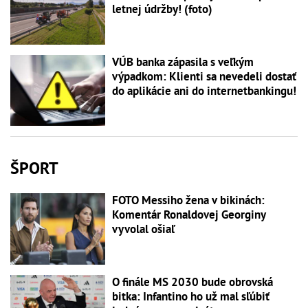
letnej údržby! (foto)
VÚB banka zápasila s veľkým
výpadkom: Klienti sa nevedeli dostať
do aplikácie ani do internetbankingu!
ŠPORT
FOTO Messiho žena v bikinách:
Komentár Ronaldovej Georginy
vyvolal ošiaľ
O finále MS 2030 bude obrovská
bitka: Infantino ho už mal sľúbiť