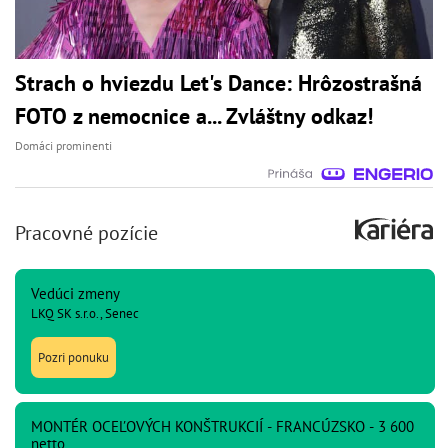
Strach o hviezdu Let's Dance: Hrôzostrašná
FOTO z nemocnice a... Zvláštny odkaz!
Domáci prominenti
Pracovné pozície
Vedúci zmeny
LKQ SK s.r.o., Senec
Pozri ponuku
MONTÉR OCEĽOVÝCH KONŠTRUKCIÍ - FRANCÚZSKO - 3 600
netto