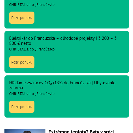
CHRISTAL s. r. o., Francúzsko
Pozri ponuku
Elektrikár do Francúzska – dlhodobé projekty | 3 200 – 3
800 € netto
CHRISTAL s. r. o., Francúzsko
Pozri ponuku
Hľadáme zváračov CO₂ (135) do Francúzska | Ubytovanie
zdarma
CHRISTAL s. r. o., Francúzsko
Pozri ponuku
Extrémne teploty? Byty v srdci