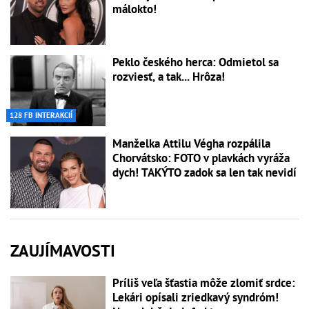
málokto!
Peklo českého herca: Odmietol sa
rozviesť, a tak... Hrôza!
128 FB INTERAKCIÍ
Manželka Attilu Végha rozpálila
Chorvátsko: FOTO v plavkách vyráža
dych! TAKÝTO zadok sa len tak nevidí
ZAUJÍMAVOSTI
Príliš veľa šťastia môže zlomiť srdce:
Lekári opísali zriedkavý syndróm!