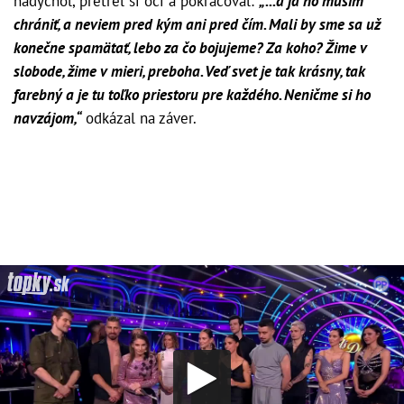
nadýchol, pretrel si oči a pokračoval:
„...a ja ho musím
chrániť, a neviem pred kým ani pred čím. Mali by sme sa už
konečne spamätať, lebo za čo bojujeme? Za koho? Žime v
slobode, žime v mieri, preboha. Veď svet je tak krásny, tak
farebný a je tu toľko priestoru pre každého. Neničme si ho
navzájom,“
odkázal na záver.