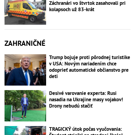
Záchranári vo štvrtok zasahovali pri
kolapsoch už 83-krát
ZAHRANIČNÉ
Trump bojuje proti pôrodnej turistike
v USA: Novým nariadením chce
odoprieť automatické občianstvo pre
deti
Desivé varovanie experta: Rusi
nasadia na Ukrajine masy vojakov!
Drony nebudú stačiť
TRAGICKÝ útok počas vyučovania: