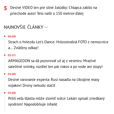
Desivé VIDEO len pre silné žalúdky: Chlapca zabilo na
priechode auto! Telo našli o 150 metrov ďalej
NAJNOVŠIE ČLÁNKY
06:00
Strach o hviezdu Let's Dance: Hrôzostrašná FOTO z nemocnice
a... Zvláštny odkaz!
05:55
ARMAGEDON sa dá pozorovať už aj z vesmíru: Mrazivé
satelitné snímky, rozdiel len pár rokov a po vode ani stopy!
05:00
Desivé varovanie experta: Rusi nasadia na Ukrajine masy
vojakov! Drony nebudú stačiť
05:00
Príliš veľa šťastia môže zlomiť srdce: Lekári opísali zriedkavý
syndróm! Napodobňuje infarkt