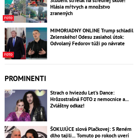
Študent strieľal na strednej škole!
Hlásia mŕtvych a množstvo
zranených
FOTO
MIMORIADNY ONLINE Trump schladil
Zelenského! Odesu zasiahol útok:
Odvolaný Fedorov túži po návrate
FOTO
PROMINENTI
Strach o hviezdu Let's Dance:
Hrôzostrašná FOTO z nemocnice a...
Zvláštny odkaz!
ŠOKUJÚCE slová Plačkovej: S Reném
dlho tajili... Tomuto po rokoch uverí