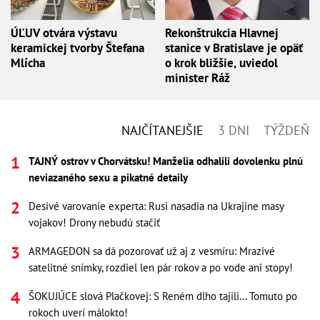
ÚĽUV otvára výstavu
Rekonštrukcia Hlavnej
keramickej tvorby Štefana
stanice v Bratislave je opäť
Mlícha
o krok bližšie, uviedol
minister Ráž
NAJČÍTANEJŠIE
3 DNI
TÝŽDEŇ
TAJNÝ ostrov v Chorvátsku! Manželia odhalili dovolenku plnú
neviazaného sexu a pikatné detaily
Desivé varovanie experta: Rusi nasadia na Ukrajine masy
vojakov! Drony nebudú stačiť
ARMAGEDON sa dá pozorovať už aj z vesmíru: Mrazivé
satelitné snímky, rozdiel len pár rokov a po vode ani stopy!
ŠOKUJÚCE slová Plačkovej: S Reném dlho tajili... Tomuto po
rokoch uverí málokto!