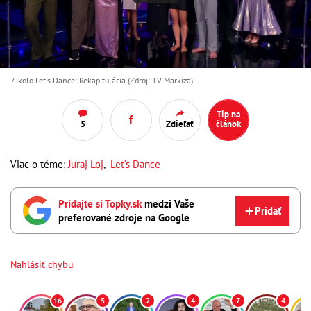
7. kolo Let's Dance: Rekapitulácia (Zdroj: TV Markíza)
Tip na
5
Zdieľať
článok
Viac o téme:
Juraj Loj
,
Let’s Dance
Pridajte si Topky.sk
medzi Vaše
Pridať
preferované zdroje na Google
Nahlásiť chybu
16
5
2
4
7
4