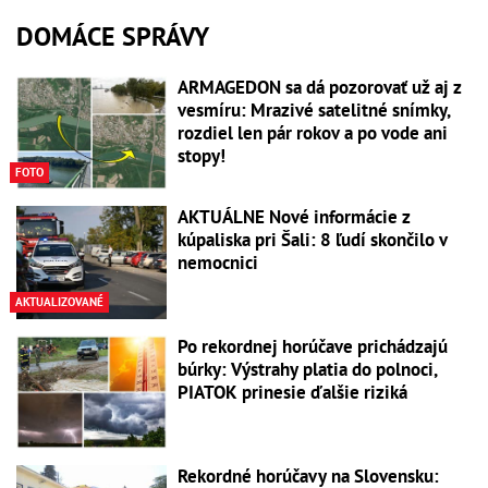
DOMÁCE SPRÁVY
ARMAGEDON sa dá pozorovať už aj z
vesmíru: Mrazivé satelitné snímky,
rozdiel len pár rokov a po vode ani
stopy!
FOTO
AKTUÁLNE Nové informácie z
kúpaliska pri Šali: 8 ľudí skončilo v
nemocnici
AKTUALIZOVANÉ
Po rekordnej horúčave prichádzajú
búrky: Výstrahy platia do polnoci,
PIATOK prinesie ďalšie riziká
Rekordné horúčavy na Slovensku: