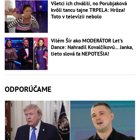
Všetci ich chválili, no Porubjaková
kvôli tancu tajne TRPELA: Hrôza!
Toto v televízii nebolo
Vilém Šír ako MODERÁTOR Let's
Dance: Nahradil Kovalčíkovú... Janka,
tieto slová ťa NEPOTEŠIA!
ODPORÚČAME