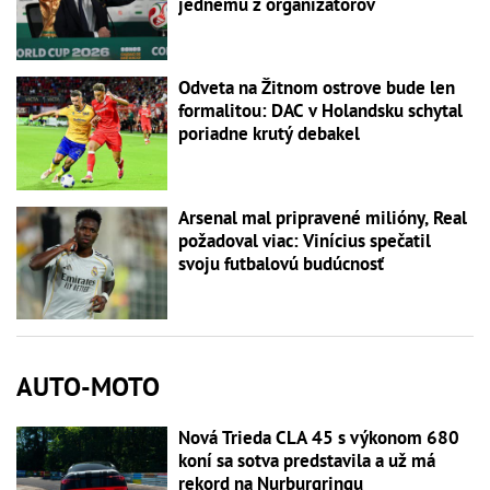
jednému z organizátorov
Odveta na Žitnom ostrove bude len
formalitou: DAC v Holandsku schytal
poriadne krutý debakel
Arsenal mal pripravené milióny, Real
požadoval viac: Vinícius spečatil
svoju futbalovú budúcnosť
AUTO-MOTO
Nová Trieda CLA 45 s výkonom 680
koní sa sotva predstavila a už má
rekord na Nurburgringu