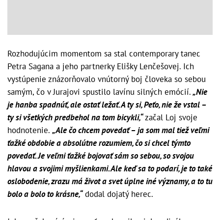
Rozhodujúcim momentom sa stal contemporary tanec
Petra Sagana a jeho partnerky Elišky Lenčešovej. Ich
vystúpenie znázorňovalo vnútorný boj človeka so sebou
samým, čo v Jurajovi spustilo lavínu silných emócií.
„Nie
je hanba spadnúť, ale ostať ležať. A ty si, Peťo, nie že vstal –
ty si všetkých predbehol na tom bicykli,“
začal Loj svoje
hodnotenie.
„Ale čo chcem povedať – ja som mal tiež veľmi
ťažké obdobie a absolútne rozumiem, čo si chcel týmto
povedať. Je veľmi ťažké bojovať sám so sebou, so svojou
hlavou a svojimi myšlienkami. Ale keď sa to podarí, je to také
oslobodenie, zrazu má život a svet úplne iné významy, a to tu
bolo a bolo to krásne,“
dodal dojatý herec.