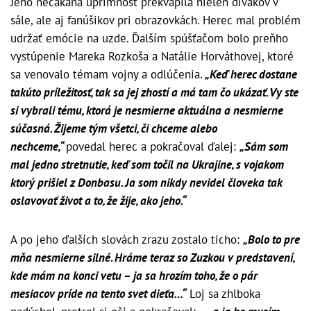
Jeho nečakaná úprimnosť prekvapila nielen divákov v
sále, ale aj fanúšikov pri obrazovkách. Herec mal problém
udržať emócie na uzde. Ďalším spúšťačom bolo preňho
vystúpenie Mareka Rozkoša a Natálie Horváthovej, ktoré
sa venovalo témam vojny a odlúčenia.
„Keď herec dostane
takúto príležitosť, tak sa jej zhostí a má tam čo ukázať. Vy ste
si vybrali tému, ktorá je nesmierne aktuálna a nesmierne
súčasná. Žijeme tým všetci, či chceme alebo
nechceme,“
povedal herec a pokračoval ďalej:
„Sám som
mal jedno stretnutie, keď som točil na Ukrajine, s vojakom
ktorý prišiel z Donbasu. Ja som nikdy nevidel človeka tak
oslavovať život a to, že žije, ako jeho.“
A po jeho ďalších slovách zrazu zostalo ticho:
„Bolo to pre
mňa nesmierne silné. Hráme teraz so Zuzkou v predstavení,
kde mám na konci vetu – ja sa hrozím toho, že o pár
mesiacov príde na tento svet dieťa…“
Loj sa zhlboka