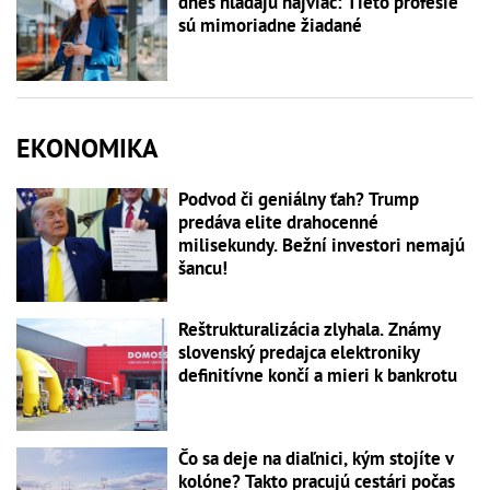
dnes hľadajú najviac: Tieto profesie
sú mimoriadne žiadané
EKONOMIKA
Podvod či geniálny ťah? Trump
predáva elite drahocenné
milisekundy. Bežní investori nemajú
šancu!
Reštrukturalizácia zlyhala. Známy
slovenský predajca elektroniky
definitívne končí a mieri k bankrotu
Čo sa deje na diaľnici, kým stojíte v
kolóne? Takto pracujú cestári počas