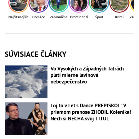
Najčítanejšie
Domáce
Zahraničné
Prominenti
Šport
Krimi
Zaují
SÚVISIACE ČLÁNKY
Vo Vysokých a Západných Tatrách
platí mierne lavínové
nebezpečenstvo
Loj to v Let's Dance PREPÍSKOL: V
priamom prenose ZHODIL Koleníka!
Nech si NECHÁ svoj TITUL