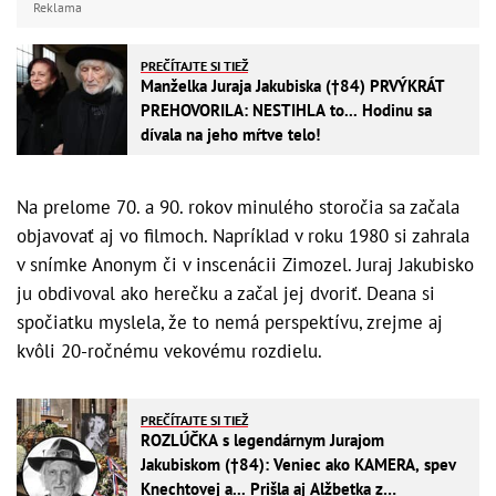
Reklama
PREČÍTAJTE SI TIEŽ
Manželka Juraja Jakubiska (†84) PRVÝKRÁT
PREHOVORILA: NESTIHLA to... Hodinu sa
dívala na jeho mŕtve telo!
Na prelome 70. a 90. rokov minulého storočia sa začala
objavovať aj vo filmoch. Napríklad v roku 1980 si zahrala
v snímke Anonym či v inscenácii Zimozel. Juraj Jakubisko
ju obdivoval ako herečku a začal jej dvoriť. Deana si
spočiatku myslela, že to nemá perspektívu, zrejme aj
kvôli 20-ročnému vekovému rozdielu.
PREČÍTAJTE SI TIEŽ
ROZLÚČKA s legendárnym Jurajom
Jakubiskom (†84): Veniec ako KAMERA, spev
Knechtovej a... Prišla aj Alžbetka z