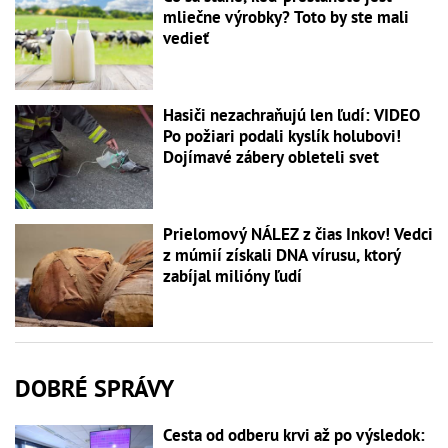
mliečne výrobky? Toto by ste mali
vedieť
Hasiči nezachraňujú len ľudí: VIDEO
Po požiari podali kyslík holubovi!
Dojímavé zábery obleteli svet
Prielomový NÁLEZ z čias Inkov! Vedci
z múmií získali DNA vírusu, ktorý
zabíjal milióny ľudí
DOBRÉ SPRÁVY
Cesta od odberu krvi až po výsledok: