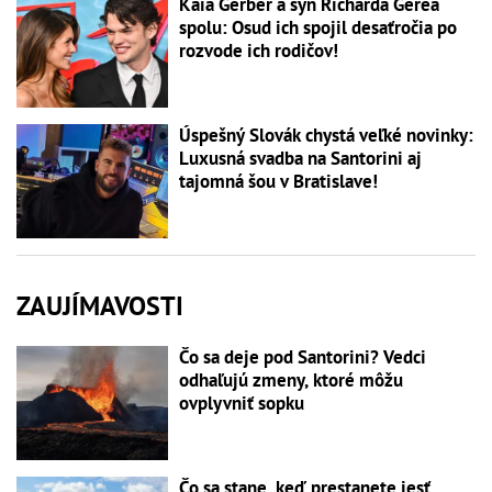
Kaia Gerber a syn Richarda Gerea
spolu: Osud ich spojil desaťročia po
rozvode ich rodičov!
Úspešný Slovák chystá veľké novinky:
Luxusná svadba na Santorini aj
tajomná šou v Bratislave!
ZAUJÍMAVOSTI
Čo sa deje pod Santorini? Vedci
odhaľujú zmeny, ktoré môžu
ovplyvniť sopku
Čo sa stane, keď prestanete jesť