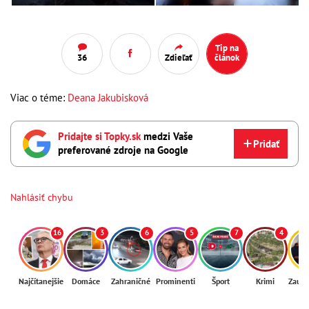
Tip na
36
Zdieľať
článok
Viac o téme:
Deana Jakubisková
Pridajte si Topky.sk
medzi Vaše
Pridať
preferované zdroje na Google
Nahlásiť chybu
16
3
6
5
7
4
Najčítanejšie
Domáce
Zahraničné
Prominenti
Šport
Krimi
Zaují