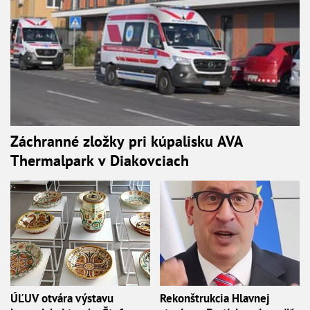
Záchranné zložky pri kúpalisku AVA
Thermalpark v Diakovciach
ÚĽUV otvára výstavu
Rekonštrukcia Hlavnej