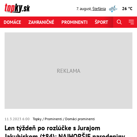
26 °C
7. august
,
Štefánia
DOMÁCE
ZAHRANIČNÉ
PROMINENTI
ŠPORT
ZAUJÍMAV
11.3.2023 6:00
Topky
Prominenti
Domáci prominenti
Len týždeň po rozlúčke s Jurajom
Jakubiskom (†84): NAJHORŠIE narodeniny