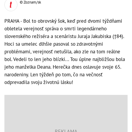
© Zoznam/sk
PRAHA - Bol to obrovský šok, keď pred dvomi týždňami
obletela verejnosť správa o smrti legendárneho
slovenského režiséra a scenáristu Juraja Jakubiska (†84).
Hoci sa umelec dlhšie pasoval so zdravotnými
problémami, verejnosť netušila, ako zle na tom reálne
bol. Vedeli to len jeho blízki... Tou úplne najbližšou bola
jeho manželka Deana. Herečka dnes oslavuje svoje 65.
narodeniny. Len týždeň po tom, čo na večnosť
odprevadila svoju životnú lásku!