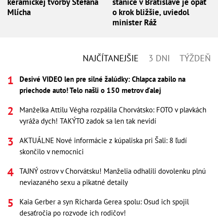
keramickej tvorby Štefana
stanice v Bratislave je opäť
Mlícha
o krok bližšie, uviedol
minister Ráž
NAJČÍTANEJŠIE
3 DNI
TÝŽDEŇ
Desivé VIDEO len pre silné žalúdky: Chlapca zabilo na
priechode auto! Telo našli o 150 metrov ďalej
Manželka Attilu Végha rozpálila Chorvátsko: FOTO v plavkách
vyráža dych! TAKÝTO zadok sa len tak nevidí
AKTUÁLNE Nové informácie z kúpaliska pri Šali: 8 ľudí
skončilo v nemocnici
TAJNÝ ostrov v Chorvátsku! Manželia odhalili dovolenku plnú
neviazaného sexu a pikatné detaily
Kaia Gerber a syn Richarda Gerea spolu: Osud ich spojil
desaťročia po rozvode ich rodičov!