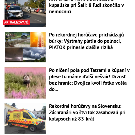
kúpaliska pri Šali: 8 ľudí skončilo v
nemocnici
AKTUALIZOVANÉ
Po rekordnej horúčave prichádzajú
búrky: Výstrahy platia do polnoci,
PIATOK prinesie ďalšie riziká
Po ničení pola pod Tatrami a kúpaní v
plese tu máme ďalší nešvár! Drzosť
bez hraníc: Dvojica kvôli fotke vošla
do...
Rekordné horúčavy na Slovensku:
Záchranári vo štvrtok zasahovali pri
kolapsoch už 83-krát