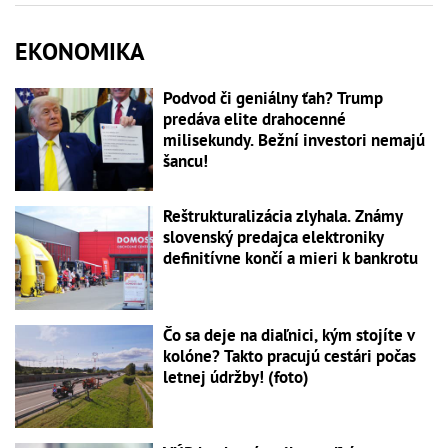
EKONOMIKA
Podvod či geniálny ťah? Trump
predáva elite drahocenné
milisekundy. Bežní investori nemajú
šancu!
Reštrukturalizácia zlyhala. Známy
slovenský predajca elektroniky
definitívne končí a mieri k bankrotu
Čo sa deje na diaľnici, kým stojíte v
kolóne? Takto pracujú cestári počas
letnej údržby! (foto)