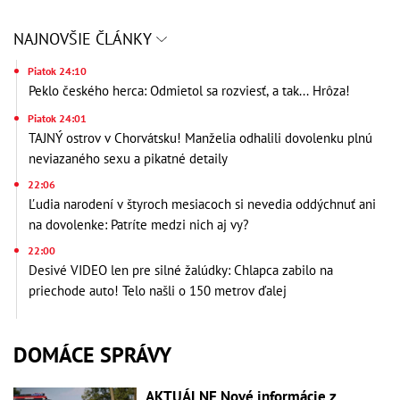
NAJNOVŠIE ČLÁNKY
Piatok 24:10
Peklo českého herca: Odmietol sa rozviesť, a tak... Hrôza!
Piatok 24:01
TAJNÝ ostrov v Chorvátsku! Manželia odhalili dovolenku plnú
neviazaného sexu a pikatné detaily
22:06
Ľudia narodení v štyroch mesiacoch si nevedia oddýchnuť ani
na dovolenke: Patríte medzi nich aj vy?
22:00
Desivé VIDEO len pre silné žalúdky: Chlapca zabilo na
priechode auto! Telo našli o 150 metrov ďalej
DOMÁCE SPRÁVY
AKTUÁLNE Nové informácie z