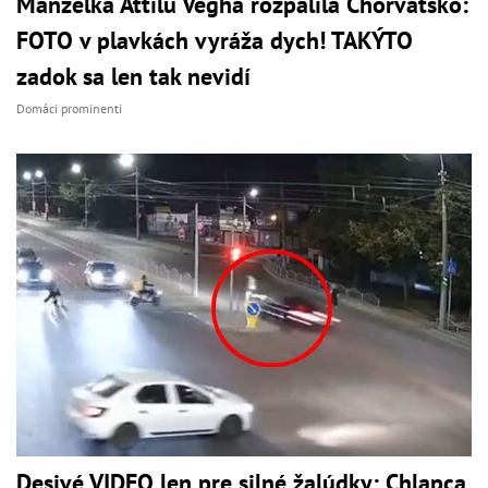
Manželka Attilu Végha rozpálila Chorvátsko:
FOTO v plavkách vyráža dych! TAKÝTO
zadok sa len tak nevidí
Domáci prominenti
Desivé VIDEO len pre silné žalúdky: Chlapca