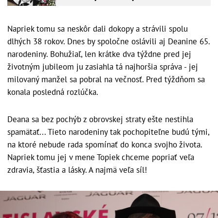
Perinbaby!
Napriek tomu sa neskôr dali dokopy a strávili spolu
dlhých 38 rokov. Dnes by spoločne oslávili aj Deanine 65.
narodeniny. Bohužiaľ, len krátke dva týždne pred jej
životným jubileom ju zasiahla tá najhoršia správa - jej
milovaný manžel sa pobral na večnosť. Pred týždňom sa
konala posledná rozlúčka.
Deana sa bez pochýb z obrovskej straty ešte nestihla
spamätať... Tieto narodeniny tak pochopiteľne budú tými,
na ktoré nebude rada spomínať do konca svojho života.
Napriek tomu jej v mene Topiek chceme popriať veľa
zdravia, šťastia a lásky. A najmä veľa síl!