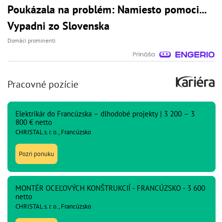
Poukázala na problém: Namiesto pomoci...
Vypadni zo Slovenska
Domáci prominenti
Pracovné pozície
Elektrikár do Francúzska – dlhodobé projekty | 3 200 – 3
800 € netto
CHRISTAL s. r. o., Francúzsko
Pozri ponuku
MONTÉR OCEĽOVÝCH KONŠTRUKCIÍ - FRANCÚZSKO - 3 600
netto
CHRISTAL s. r. o., Francúzsko