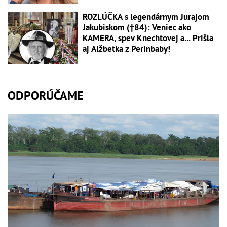
ROZLÚČKA s legendárnym Jurajom
Jakubiskom (†84): Veniec ako
KAMERA, spev Knechtovej a... Prišla
aj Alžbetka z Perinbaby!
ODPORÚČAME