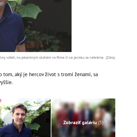
ny vzťah, no pikantným úlohám vo filme či na javisku sa nebránia. (Zdroj:
o tom, aký je hercov život s tromi ženami, sa
yššie.
Zobraziť galériu
(5)