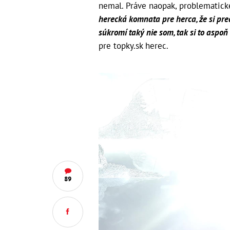
nemal. Práve naopak, problematické
herecká komnata pre herca, že si pre
súkromí taký nie som, tak si to aspo
pre topky.sk herec.
89