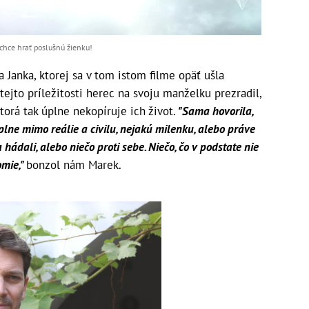
chce hrať poslušnú žienku!
Janka, ktorej sa v tom istom filme opäť ušla
tejto príležitosti herec na svoju manželku prezradil,
ktorá tak úplne nekopíruje ich život.
"Sama hovorila,
plne mimo reálie a civilu, nejakú milenku, alebo práve
hádali, alebo niečo proti sebe. Niečo, čo v podstate nie
omie,"
bonzol nám Marek.