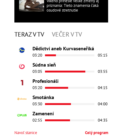
Víkend prinesie veľké zmeny aj
priznania: Tieto znamenia čaká
osudové stretnutie
TERAZ V TV
VEČER V TV
Dědictví aneb Kurvaseneříká
03:20
05:15
Súdna sieň
03:05
03:55
Profesionáli
03:20
04:15
Smotánka
03:30
04:00
Zamenení
02:55
04:35
Navoľ stanice
Celý program