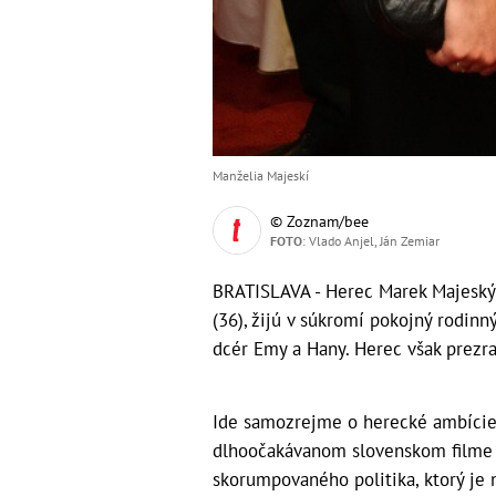
Manželia Majeskí
© Zoznam/bee
FOTO
: Vlado Anjel, Ján Zemiar
BRATISLAVA - Herec Marek Majeský 
(36), žijú v súkromí pokojný rodinn
dcér Emy a Hany. Herec však prezrad
Ide samozrejme o herecké ambície. 
dlhoočakávanom slovenskom filme C
skorumpovaného politika, ktorý je 