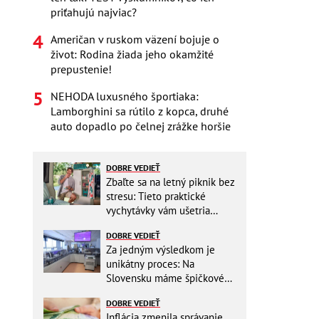
priťahujú najviac?
Američan v ruskom väzení bojuje o
život: Rodina žiada jeho okamžité
prepustenie!
NEHODA luxusného športiaka:
Lamborghini sa rútilo z kopca, druhé
auto dopadlo po čelnej zrážke horšie
DOBRE VEDIEŤ
Zbaľte sa na letný piknik bez
stresu: Tieto praktické
vychytávky vám ušetria
miesto v batohu!
DOBRE VEDIEŤ
Za jedným výsledkom je
unikátny proces: Na
Slovensku máme špičkové
pracovisko
DOBRE VEDIEŤ
Inflácia zmenila správanie