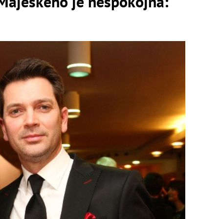
ajeského je nespokojná: