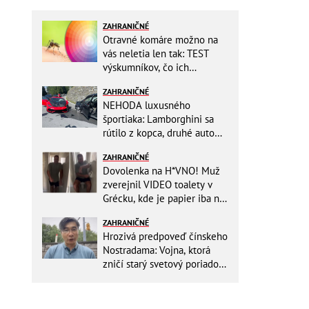
ZAHRANIČNÉ
Otravné komáre možno na
vás neletia len tak: TEST
výskumníkov, čo ich
priťahujú najviac?
ZAHRANIČNÉ
NEHODA luxusného
športiaka: Lamborghini sa
rútilo z kopca, druhé auto
dopadlo po čelnej zrážke
ZAHRANIČNÉ
horšie
Dovolenka na H*VNO! Muž
zverejnil VIDEO toalety v
Grécku, kde je papier iba na
OKRASU: Utrieť sa musíte ísť
ZAHRANIČNÉ
do kuchyne
Hrozivá predpoveď čínskeho
Nostradama: Vojna, ktorá
zničí starý svetový poriadok!
Už sa viackrát nemýlil