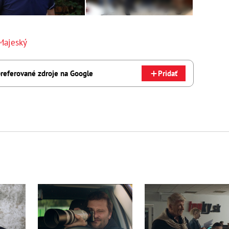
Majeský
referované zdroje na Google
Pridať