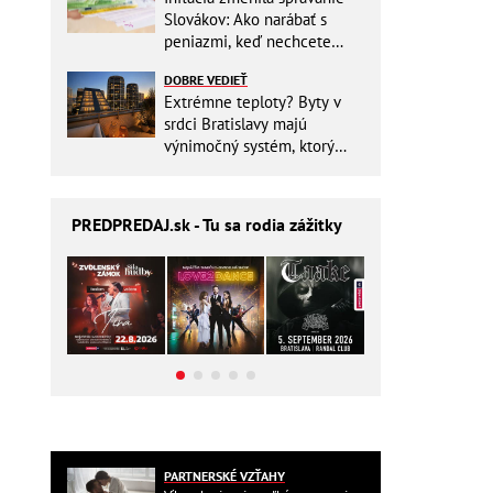
Slovákov: Ako narábať s
peniazmi, keď nechcete
zbytočne riskovať?
DOBRE VEDIEŤ
Extrémne teploty? Byty v
srdci Bratislavy majú
výnimočný systém, ktorý
ešte aj šetrí náklady
PREDPREDAJ
.sk - Tu sa rodia zážitky
PARTNERSKÉ VZŤAHY