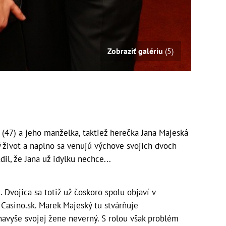
Zobraziť galériu
(5)
(47) a jeho manželka, taktiež herečka Jana Majeská
ý život a naplno sa venujú výchove svojich dvoch
il, že Jana už idylku nechce...
Dvojica sa totiž už čoskoro spolu objaví v
asino.sk. Marek Majeský tu stvárňuje
navyše svojej žene neverný. S rolou však problém