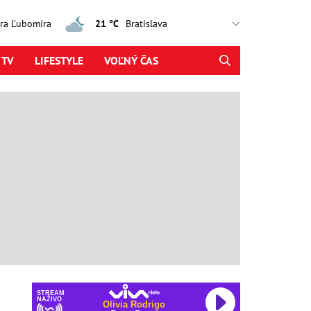
jtra Ľubomíra
21 °C
 TV
LIFESTYLE
VOĽNÝ ČAS
STREAM
NAŽIVO
Olivia Rodrigo