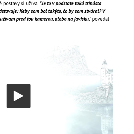
 postavy si užíva.
"Je to v podstate taká trinásta
dstavuje: Keby som bol takýto, čo by som stváral? V
ň užívam pred tou kamerou, alebo na javisku,"
povedal