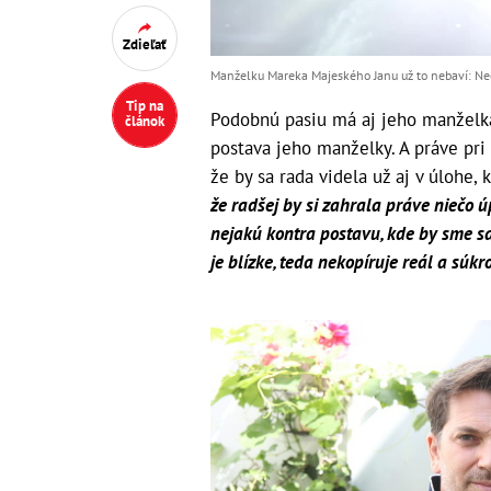
Zdieľať
Manželku Mareka Majeského Janu už to nebaví: Ne
Tip na
Podobnú pasiu má aj jeho manželka 
článok
postava jeho manželky. A práve pri 
že by sa rada videla už aj v úlohe, 
že radšej by si zahrala práve niečo ú
nejakú kontra postavu, kde by sme sa 
je blízke, teda nekopíruje reál a súkr