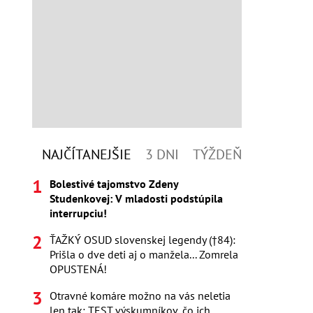
NAJČÍTANEJŠIE
3 DNI
TÝŽDEŇ
Bolestivé tajomstvo Zdeny
Studenkovej: V mladosti podstúpila
interrupciu!
ŤAŽKÝ OSUD slovenskej legendy (†84):
Prišla o dve deti aj o manžela... Zomrela
OPUSTENÁ!
Otravné komáre možno na vás neletia
len tak: TEST výskumníkov, čo ich