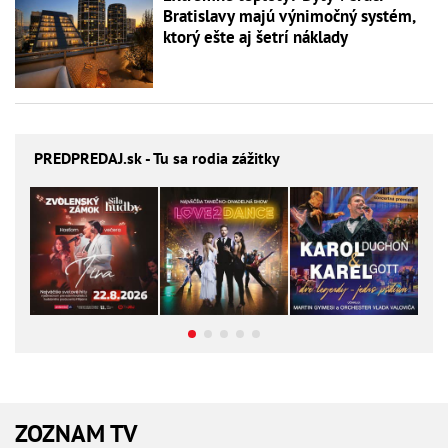
Bratislavy majú výnimočný systém,
ktorý ešte aj šetrí náklady
PREDPREDAJ
.sk - Tu sa rodia zážitky
ZOZNAM TV