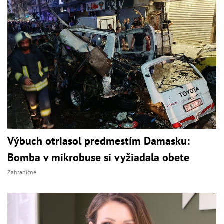
Výbuch otriasol predmestím Damasku:
Bomba v mikrobuse si vyžiadala obete
Zahraničné