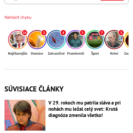
Nahlásiť chybu
16
3
4
5
7
3
Najčítanejšie
Domáce
Zahraničné
Prominenti
Šport
Krimi
Zaují
SÚVISIACE ČLÁNKY
V 29. rokoch mu patrila sláva a pri
nohách mu ležal celý svet: Krutá
diagnóza zmenila všetko!