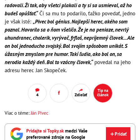
radovali. Ži tak, aby všetci plakali a ty si sa usmieval, až ho
budeš opúšťať.“
Či sa mu to podarilo, ťažko povedať, jedno
je však isté:
„Pivec bol génius. Najlepší herec, akého som
poznal. Hovorilo sa o ňom všeličo. Že je na peniaze, nevrlý
uhundranec, cholerik, vyrývač, frfloš, nepríjemný človek... Ale
on bol jednoducho svojský. Bol svojím spôsobom unikát. S
úžasným zmyslom pre humor. Takí ľudia, ako bol on, sa
nerodia každý deň. Bol to vzácny človek,“
povedal na jeho
adresu herec Jan Skopeček.
Tip na
4
Zdieľať
článok
Viac o téme:
Ján Pivec
Pridajte si Topky.sk
medzi Vaše
Pridať
preferované zdroje na Google