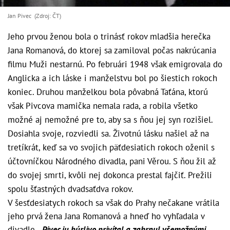
Jan Pivec (Zdroj: ČT)
Jeho prvou ženou bola o trinásť rokov mladšia herečka
Jana Romanová, do ktorej sa zamiloval počas nakrúcania
filmu Muži nestarnú. Po februári 1948 však emigrovala do
Anglicka a ich láske i manželstvu bol po šiestich rokoch
koniec. Druhou manželkou bola pôvabná Taťána, ktorú
však Pivcova mamička nemala rada, a robila všetko
možné aj nemožné pre to, aby sa s ňou jej syn rozišiel.
Dosiahla svoje, rozviedli sa. Životnú lásku našiel až na
tretíkrát, keď sa vo svojich päťdesiatich rokoch oženil s
účtovníčkou Národného divadla, pani Věrou. S ňou žil až
do svojej smrti, kvôli nej dokonca prestal fajčiť. Prežili
spolu šťastných dvadsaťdva rokov.
V šesťdesiatych rokoch sa však do Prahy nečakane vrátila
jeho prvá žena Jana Romanová a hneď ho vyhľadala v
divadle.
„Pivec ju búrlivo privítal a zahrnul všemožnými