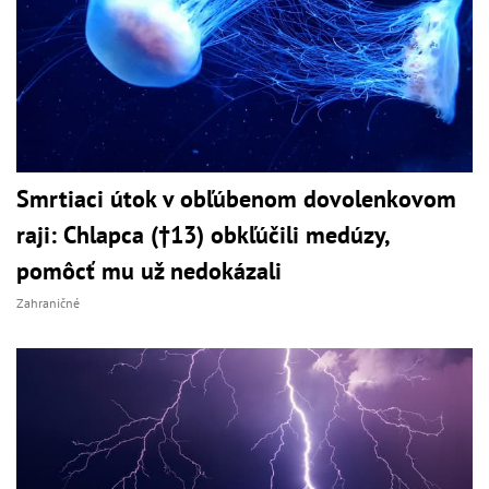
Smrtiaci útok v obľúbenom dovolenkovom
raji: Chlapca (†13) obkľúčili medúzy,
pomôcť mu už nedokázali
Zahraničné