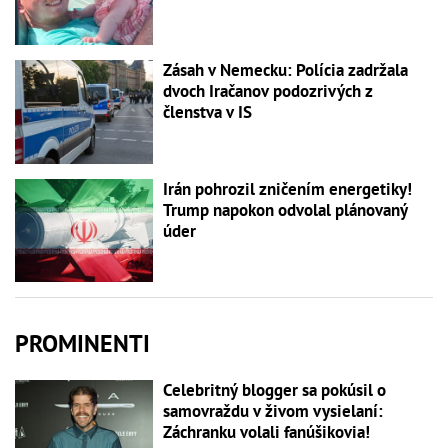
Zásah v Nemecku: Polícia zadržala
dvoch Iračanov podozrivých z
členstva v IS
Irán pohrozil zničením energetiky!
Trump napokon odvolal plánovaný
úder
PROMINENTI
Celebritný blogger sa pokúsil o
samovraždu v živom vysielaní:
Záchranku volali fanúšikovia!