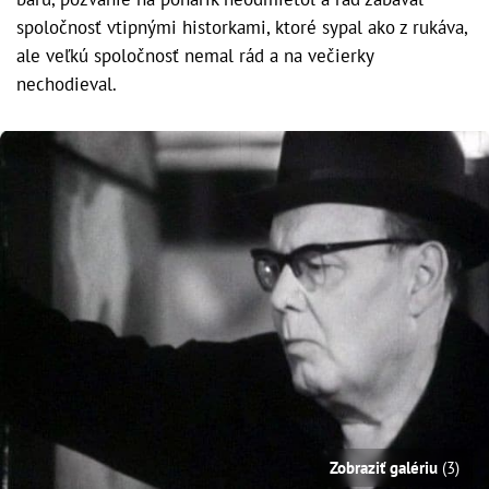
spoločnosť vtipnými historkami, ktoré sypal ako z rukáva,
ale veľkú spoločnosť nemal rád a na večierky
nechodieval.
Zobraziť galériu
(3)