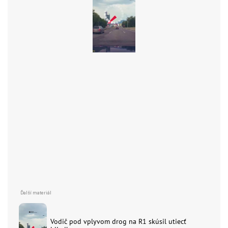
Vodič pod vplyvom drog na R1 skúsil utiecť