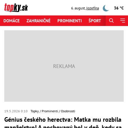
36 °C
6. august
,
Jozefína
DOMÁCE
ZAHRANIČNÉ
PROMINENTI
ŠPORT
ZAUJÍMAV
19.5.2026 0:10
Topky
Prominenti
Osobnosti
Génius českého herectva: Matka mu rozbila
manželstvo! A pochovaný bol v deň, kedy sa