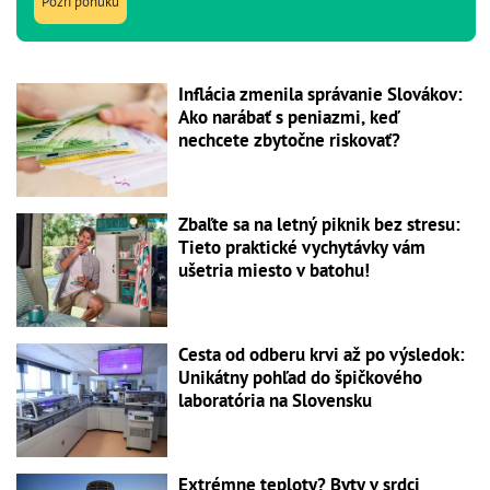
Pozri ponuku
Inflácia zmenila správanie Slovákov:
Ako narábať s peniazmi, keď
nechcete zbytočne riskovať?
Zbaľte sa na letný piknik bez stresu:
Tieto praktické vychytávky vám
ušetria miesto v batohu!
Cesta od odberu krvi až po výsledok:
Unikátny pohľad do špičkového
laboratória na Slovensku
Extrémne teploty? Byty v srdci