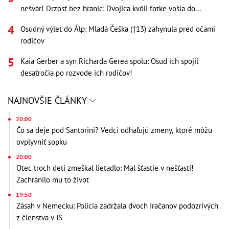
nešvár! Drzosť bez hraníc: Dvojica kvôli fotke vošla do...
Osudný výlet do Álp: Mladá Češka (†13) zahynula pred očami
rodičov
Kaia Gerber a syn Richarda Gerea spolu: Osud ich spojil
desaťročia po rozvode ich rodičov!
NAJNOVŠIE ČLÁNKY
20:00
Čo sa deje pod Santorini? Vedci odhaľujú zmeny, ktoré môžu
ovplyvniť sopku
20:00
Otec troch detí zmeškal lietadlo: Mal šťastie v nešťastí!
Zachránilo mu to život
19:50
Zásah v Nemecku: Polícia zadržala dvoch Iračanov podozrivých
z členstva v IS