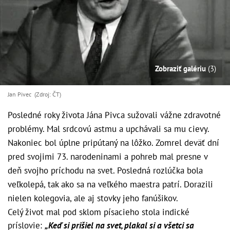
Zobraziť galériu
(3)
Jan Pivec (Zdroj: ČT)
Posledné roky života Jána Pivca sužovali vážne zdravotné
problémy. Mal srdcovú astmu a upchávali sa mu cievy.
Nakoniec bol úplne pripútaný na lôžko. Zomrel deväť dní
pred svojimi 73. narodeninami a pohreb mal presne v
deň svojho príchodu na svet. Posledná rozlúčka bola
veľkolepá, tak ako sa na veľkého maestra patrí. Dorazili
nielen kolegovia, ale aj stovky jeho fanúšikov.
Celý život mal pod sklom písacieho stola indické
príslovie:
„Keď si prišiel na svet, plakal si a všetci sa