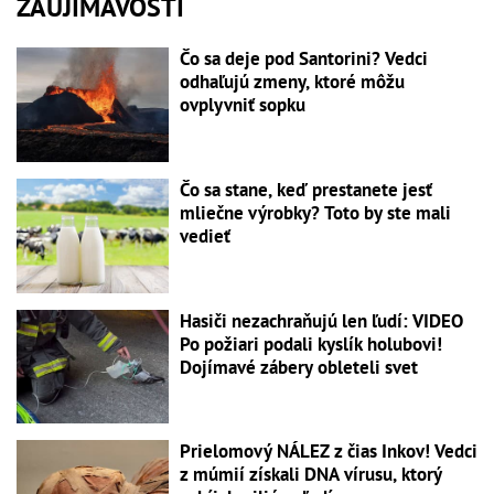
ZAUJÍMAVOSTI
Čo sa deje pod Santorini? Vedci
odhaľujú zmeny, ktoré môžu
ovplyvniť sopku
Čo sa stane, keď prestanete jesť
mliečne výrobky? Toto by ste mali
vedieť
Hasiči nezachraňujú len ľudí: VIDEO
Po požiari podali kyslík holubovi!
Dojímavé zábery obleteli svet
Prielomový NÁLEZ z čias Inkov! Vedci
z múmií získali DNA vírusu, ktorý