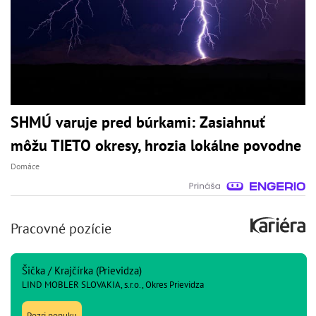
SHMÚ varuje pred búrkami: Zasiahnuť
môžu TIETO okresy, hrozia lokálne povodne
Domáce
Pracovné pozície
Šička / Krajčírka (Prievidza)
LIND MOBLER SLOVAKIA, s.r.o., Okres Prievidza
Pozri ponuku