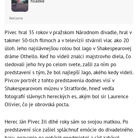
hliadke
Reklama
Pivec hral 35 rokov v pražskom Národnom divadle, hral v
takmer 50-tich filmoch a v televízii stvárnil viac ako 20
úloh. Jeho najslávnejšou rolou bol Jago v Shakespearovej
dráme Othello. Keď ho videli znalci majstrovho diela, čo
sledovali jeho hry po celom svete, zašli za ním po
predstavení s tým, že bol najlepší Jago, akého kedy videli.
Pivcov portrét z tohto predstavenia dodnes visí v
Shakespearovom múzeu v Stratforde, hneď vedľa
fotografií slávnych hereckých es, akým bol sir Laurence
Olivier, čo je obrovská pocta.
Herec Ján Pivec žil dlhé roky sám so svojou matkou. Po
predstavení síce zašiel spláchnuť emócie do divadelného
baru, pozvanie na pohárik neodmietol a rád zabával