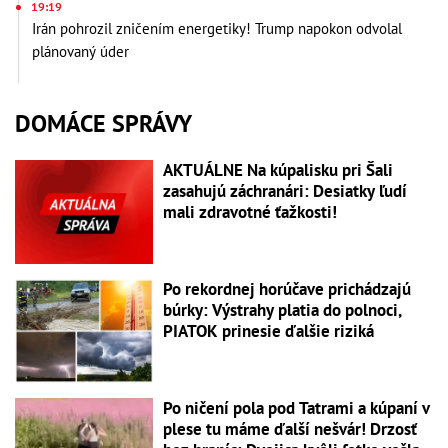
19:19
Irán pohrozil zničením energetiky! Trump napokon odvolal
plánovaný úder
DOMÁCE SPRÁVY
AKTUÁLNE Na kúpalisku pri Šali
zasahujú záchranári: Desiatky ľudí
mali zdravotné ťažkosti!
Po rekordnej horúčave prichádzajú
búrky: Výstrahy platia do polnoci,
PIATOK prinesie ďalšie riziká
Po ničení pola pod Tatrami a kúpaní v
plese tu máme ďalší nešvár! Drzosť