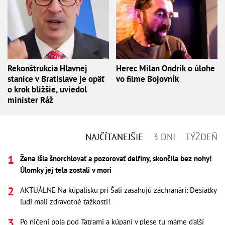
Rekonštrukcia Hlavnej
Herec Milan Ondrík o úlohe
stanice v Bratislave je opäť
vo filme Bojovník
o krok bližšie, uviedol
minister Ráž
NAJČÍTANEJŠIE
3 DNI
TÝŽDEŇ
Žena išla šnorchlovať a pozorovať delfíny, skončila bez nohy!
Úlomky jej tela zostali v mori
AKTUÁLNE Na kúpalisku pri Šali zasahujú záchranári: Desiatky
ľudí mali zdravotné ťažkosti!
Po ničení pola pod Tatrami a kúpaní v plese tu máme ďalší