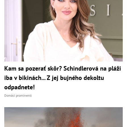
Kam sa pozerať skôr? Schindlerová na pláži
iba v bikinách... Z jej bujného dekoltu
odpadnete!
Domáci prominenti