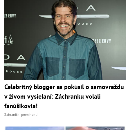
Celebritný blogger sa pokúsil o samovraždu
v živom vysielaní: Záchranku volali
fanúšikovia!
Zahraniční prominenti