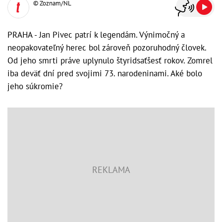
© Zoznam/NL
PRAHA - Jan Pivec patrí k legendám. Výnimočný a
neopakovateľný herec bol zároveň pozoruhodný človek.
Od jeho smrti práve uplynulo štyridsaťšesť rokov. Zomrel
iba deväť dní pred svojimi 73. narodeninami. Aké bolo
jeho súkromie?