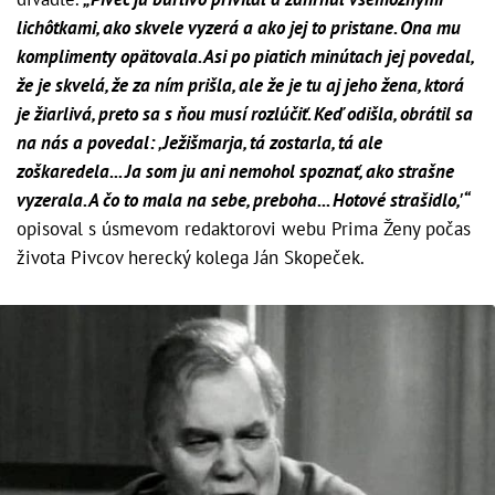
lichôtkami, ako skvele vyzerá a ako jej to pristane. Ona mu
komplimenty opätovala. Asi po piatich minútach jej povedal,
že je skvelá, že za ním prišla, ale že je tu aj jeho žena, ktorá
je žiarlivá, preto sa s ňou musí rozlúčiť. Keď odišla, obrátil sa
na nás a povedal: ‚Ježišmarja, tá zostarla, tá ale
zoškaredela... Ja som ju ani nemohol spoznať, ako strašne
vyzerala. A čo to mala na sebe, preboha... Hotové strašidlo,'“
opisoval s úsmevom redaktorovi webu Prima Ženy počas
života Pivcov herecký kolega Ján Skopeček.