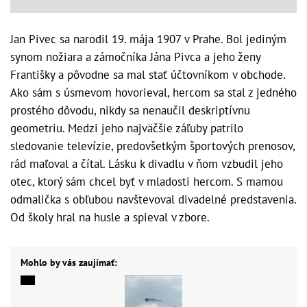
Jan Pivec sa narodil 19. mája 1907 v Prahe. Bol jediným
synom nožiara a zámočníka Jána Pivca a jeho ženy
Františky a pôvodne sa mal stať účtovníkom v obchode.
Ako sám s úsmevom hovorieval, hercom sa stal z jedného
prostého dôvodu, nikdy sa nenaučil deskriptívnu
geometriu. Medzi jeho najväčšie záľuby patrilo
sledovanie televízie, predovšetkým športových prenosov,
rád maľoval a čítal. Lásku k divadlu v ňom vzbudil jeho
otec, ktorý sám chcel byť v mladosti hercom. S mamou
odmalička s obľubou navštevoval divadelné predstavenia.
Od školy hral na husle a spieval v zbore.
Mohlo by vás zaujímať: