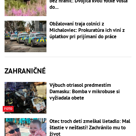
bez hraníc: Dvojica kvôli fotke vošla
do...
Obžalovaní traja colníci z
Michaloviec: Prokuratúra ich viní z
úplatkov pri prijímaní do práce
ZAHRANIČNÉ
Výbuch otriasol predmestím
Damasku: Bomba v mikrobuse si
vyžiadala obete
FOTO
Otec troch detí zmeškal lietadlo: Mal
šťastie v nešťastí! Zachránilo mu to
život