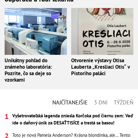
Unikátny pohľad do
Otvorenie výstavy Otisa
známeho laboratória:
Lauberta „Kresliaci Otis“ v
Pozrite, čo sa deje so
Pistoriho paláci
vzorkami
NAJČÍTANEJŠIE
3 DNI
TÝŽDEŇ
Vyšetrovateľská legenda zniesla Korčoka pod čiernu zem: Veď
ide o daňový únik za DESAŤTISÍCE a trestá sa basou!
Toto je nová Pamela Anderson? Krásna blondínka, ale... Tento