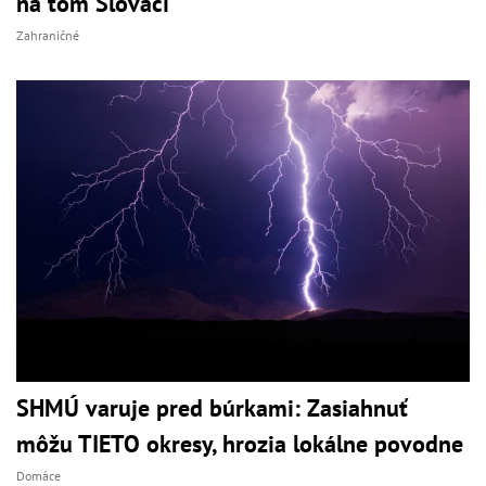
na tom Slováci
Zahraničné
SHMÚ varuje pred búrkami: Zasiahnuť
môžu TIETO okresy, hrozia lokálne povodne
Domáce