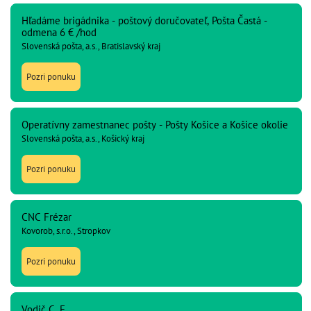
Hľadáme brigádnika - poštový doručovateľ, Pošta Častá -
odmena 6 € /hod
Slovenská pošta, a.s., Bratislavský kraj
Pozri ponuku
Operatívny zamestnanec pošty - Pošty Košice a Košice okolie
Slovenská pošta, a.s., Košický kraj
Pozri ponuku
CNC Frézar
Kovorob, s.r.o., Stropkov
Pozri ponuku
Vodič C, E