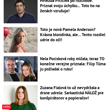
Hviezda Prcičiek po rozchode:
Priznal svoju úchylku... Toto ho na
ženách vzrušuje!
Toto je nová Pamela Anderson?
Krásna blondínka, ale... Tento rozdiel
udrie do očí!
Nela Pocisková roky mlčala, teraz TO
konečne verejne priznala: Filip Tůma
ju požiadal o ruku!
Zuzana Fialová to už nevydržala a
drsne udrela: Sarkastická NÁLOŽ pre
konšpirátorov a popieračov!
FOTO