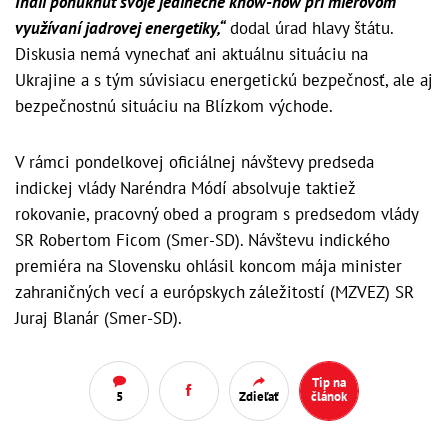
Indii ponúknuť svoje jedinečné know-how pri mierovom
využívaní jadrovej energetiky,“
dodal úrad hlavy štátu.
Diskusia nemá vynechať ani aktuálnu situáciu na
Ukrajine a s tým súvisiacu energetickú bezpečnosť, ale aj
bezpečnostnú situáciu na Blízkom východe.
V rámci pondelkovej oficiálnej návštevy predseda
indickej vlády Naréndra Módí absolvuje taktiež
rokovanie, pracovný obed a program s predsedom vlády
SR Robertom Ficom (Smer-SD). Návštevu indického
premiéra na Slovensku ohlásil koncom mája minister
zahraničných vecí a európskych záležitostí (MZVEZ) SR
Juraj Blanár (Smer-SD).
Tip na
5
Zdieľať
článok