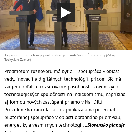
TK po stretnutí troch najvyšších ústavných činiteľov na Úrade vlády (Zdroj:
Topky/Ján Zemiar)
Predmetom rozhovoru má byť aj i spolupráca v oblasti
vedy, inovácií a digitálnych technológií, pričom SR má
záujem o ďalšie rozširovanie pôsobnosti slovenských
technologických spoločností na indickom trhu, napríklad
aj formou nových zastúpení priamo v Naí Dillí.
Prezidentská kancelária tiež poukázala na potenciál
bilaterálnej spolupráce v oblasti obranného priemyslu,
energetiky a vesmírnych technológií.
„Slovensko plánuje