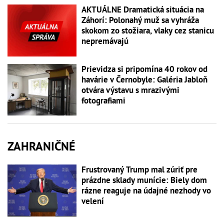
AKTUÁLNE Dramatická situácia na
Záhorí: Polonahý muž sa vyhráža
skokom zo stožiara, vlaky cez stanicu
nepremávajú
Prievidza si pripomína 40 rokov od
havárie v Černobyle: Galéria Jabloň
otvára výstavu s mrazivými
fotografiami
ZAHRANIČNÉ
Frustrovaný Trump mal zúriť pre
prázdne sklady munície: Biely dom
rázne reaguje na údajné nezhody vo
velení