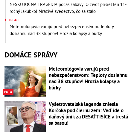
NESKUTOČNÁ TRAGÉDIA počas zábavy: O život prišiel len 11-
ročný Jakubko! Mrazivé svedectvo, čo sa stalo
08:40
Meteorológovia varujú pred nebezpečenstvom: Teploty
dosiahnu nad 38 stupňov! Hrozia kolapsy a búrky
DOMÁCE SPRÁVY
Meteorológovia varujú pred
nebezpečenstvom: Teploty dosiahnu
nad 38 stupňov! Hrozia kolapsy a
búrky
FOTO
Vyšetrovateľská legenda zniesla
Korčoka pod čiernu zem: Veď ide o
daňový únik za DESAŤTISÍCE a trestá
sa basou!