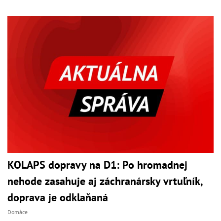
KOLAPS dopravy na D1: Po hromadnej
nehode zasahuje aj záchranársky vrtuľník,
doprava je odklaňaná
Domáce