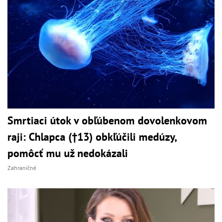
Smrtiaci útok v obľúbenom dovolenkovom
raji: Chlapca (†13) obkľúčili medúzy,
pomôcť mu už nedokázali
Zahraničné