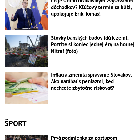
Čo je s dlho očakávaným zvyšovaním
dôchodkov? Kľúčový termín sa blíži,
upokojuje Erik Tomáš!
Stovky banských budov idú k zemi:
Pozrite si koniec jednej éry na hornej
Nitre! (foto)
Inflácia zmenila správanie Slovákov:
Ako narábať s peniazmi, keď
nechcete zbytočne riskovať?
ŠPORT
Prvá podmienka za postupom