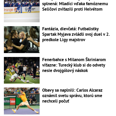
splnená: Mladíci vďaka famóznemu
Seličovi zvíťazili proti Helvétom
Fantázia, dievčatá: Futbalistky
Spartak Myjava zvládli svoj duel v 2.
predkole Ligy majstrov
Fenerbahce s Milanom Škriniarom
víťazne: Turecký klub si do odvety
nesie dvojgólový náskok
Obavy sa naplnili: Carlos Alcaraz
oznámil svetu správu, ktorú sme
nechceli počuť