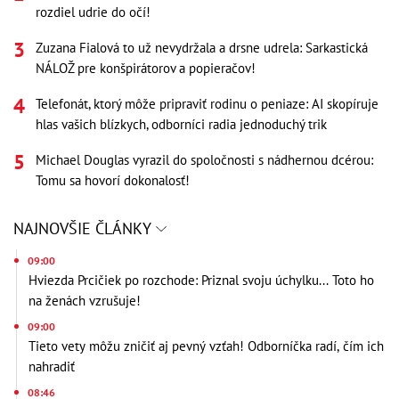
rozdiel udrie do očí!
Zuzana Fialová to už nevydržala a drsne udrela: Sarkastická
NÁLOŽ pre konšpirátorov a popieračov!
Telefonát, ktorý môže pripraviť rodinu o peniaze: AI skopíruje
hlas vašich blízkych, odborníci radia jednoduchý trik
Michael Douglas vyrazil do spoločnosti s nádhernou dcérou:
Tomu sa hovorí dokonalosť!
NAJNOVŠIE ČLÁNKY
09:00
Hviezda Prcičiek po rozchode: Priznal svoju úchylku... Toto ho
na ženách vzrušuje!
09:00
Tieto vety môžu zničiť aj pevný vzťah! Odborníčka radí, čím ich
nahradiť
08:46