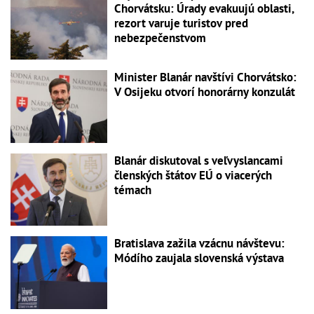
Chorvátsku: Úrady evakuujú oblasti,
rezort varuje turistov pred
nebezpečenstvom
Minister Blanár navštívi Chorvátsko:
V Osijeku otvorí honorárny konzulát
Blanár diskutoval s veľvyslancami
členských štátov EÚ o viacerých
témach
Bratislava zažila vzácnu návštevu:
Módího zaujala slovenská výstava