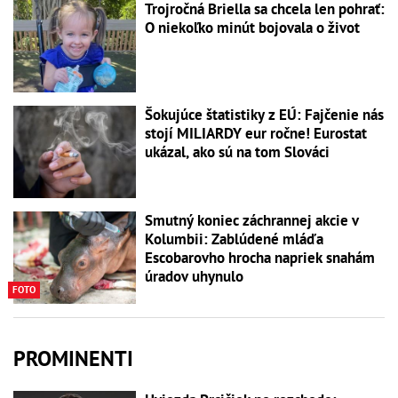
Trojročná Briella sa chcela len pohrať:
O niekoľko minút bojovala o život
Šokujúce štatistiky z EÚ: Fajčenie nás
stojí MILIARDY eur ročne! Eurostat
ukázal, ako sú na tom Slováci
Smutný koniec záchrannej akcie v
Kolumbii: Zablúdené mláďa
Escobarovho hrocha napriek snahám
úradov uhynulo
FOTO
PROMINENTI