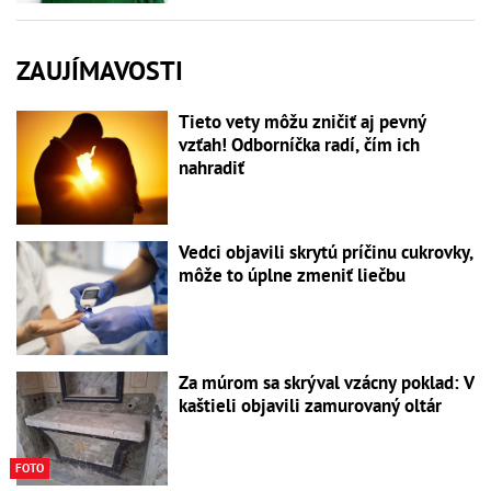
ZAUJÍMAVOSTI
Tieto vety môžu zničiť aj pevný
vzťah! Odborníčka radí, čím ich
nahradiť
Vedci objavili skrytú príčinu cukrovky,
môže to úplne zmeniť liečbu
Za múrom sa skrýval vzácny poklad: V
kaštieli objavili zamurovaný oltár
FOTO