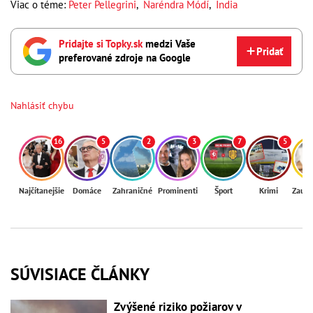
Viac o téme:
Peter Pellegrini
,
Naréndra Módí
,
India
Pridajte si Topky.sk
medzi Vaše
Pridať
preferované zdroje na Google
Nahlásiť chybu
16
5
2
3
7
5
Najčítanejšie
Domáce
Zahraničné
Prominenti
Šport
Krimi
Zaují
SÚVISIACE ČLÁNKY
Zvýšené riziko požiarov v