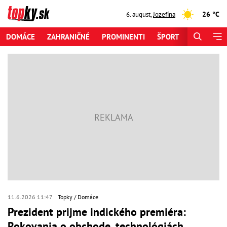
26 °C
6. august
,
Jozefína
DOMÁCE
ZAHRANIČNÉ
PROMINENTI
ŠPORT
ZAUJÍMAV
11.6.2026 11:47
Topky
Domáce
Prezident prijme indického premiéra:
Rokovania o obchode, technológiách,