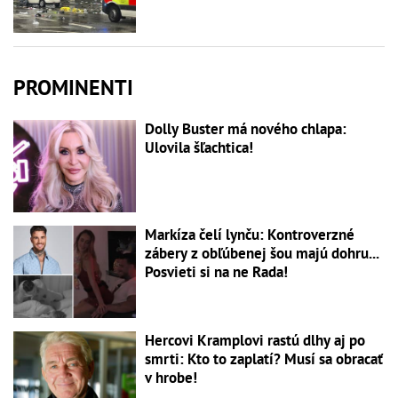
PROMINENTI
Dolly Buster má nového chlapa:
Ulovila šľachtica!
Markíza čelí lynču: Kontroverzné
zábery z obľúbenej šou majú dohru...
Posvieti si na ne Rada!
Hercovi Kramplovi rastú dlhy aj po
smrti: Kto to zaplatí? Musí sa obracať
v hrobe!