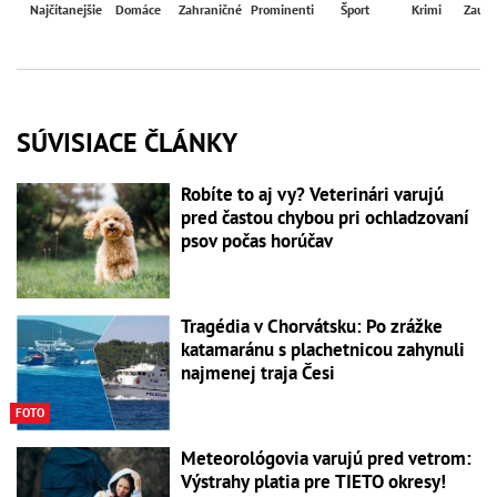
Najčítanejšie
Domáce
Zahraničné
Prominenti
Šport
Krimi
Zaují
SÚVISIACE ČLÁNKY
Robíte to aj vy? Veterinári varujú
pred častou chybou pri ochladzovaní
psov počas horúčav
Tragédia v Chorvátsku: Po zrážke
katamaránu s plachetnicou zahynuli
najmenej traja Česi
FOTO
Meteorológovia varujú pred vetrom:
Výstrahy platia pre TIETO okresy!