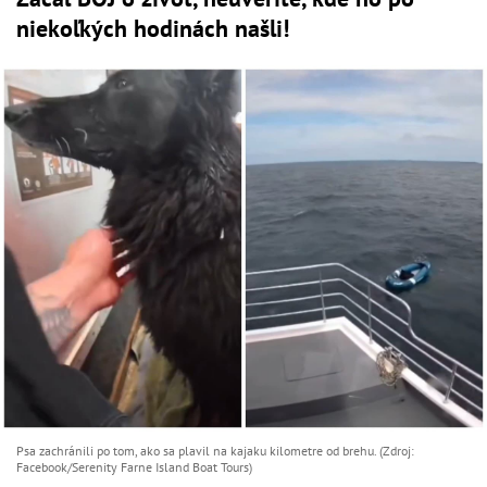
niekoľkých hodinách našli!
Psa zachránili po tom, ako sa plavil na kajaku kilometre od brehu. (Zdroj:
Facebook/Serenity Farne Island Boat Tours)