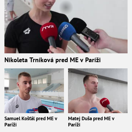
Nikoleta Trníková pred ME v Paríži
Samuel Košťál pred ME v
Matej Duša pred ME v
Paríži
Paríži