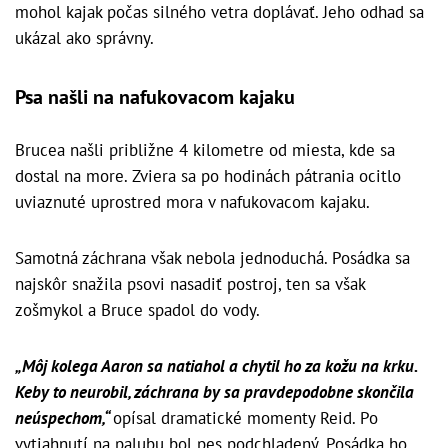
mohol kajak počas silného vetra doplávať. Jeho odhad sa
ukázal ako správny.
Psa našli na nafukovacom kajaku
Brucea našli približne 4 kilometre od miesta, kde sa
dostal na more. Zviera sa po hodinách pátrania ocitlo
uviaznuté uprostred mora v nafukovacom kajaku.
Samotná záchrana však nebola jednoduchá. Posádka sa
najskôr snažila psovi nasadiť postroj, ten sa však
zošmykol a Bruce spadol do vody.
„Môj kolega Aaron sa natiahol a chytil ho za kožu na krku.
Keby to neurobil, záchrana by sa pravdepodobne skončila
neúspechom,“
opísal dramatické momenty Reid. Po
vytiahnutí na palubu bol pes podchladený. Posádka ho