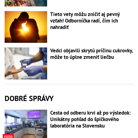
Tieto vety môžu zničiť aj pevný
vzťah! Odborníčka radí, čím ich
nahradiť
Vedci objavili skrytú príčinu cukrovky,
môže to úplne zmeniť liečbu
DOBRÉ SPRÁVY
Cesta od odberu krvi až po výsledok:
Unikátny pohľad do špičkového
laboratória na Slovensku
FOTO