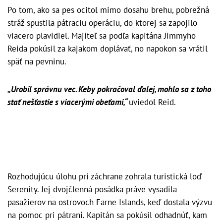
Po tom, ako sa pes ocitol mimo dosahu brehu, pobrežná
stráž spustila pátraciu operáciu, do ktorej sa zapojilo
viacero plavidiel. Majiteľ sa podľa kapitána Jimmyho
Reida pokúsil za kajakom doplávať, no napokon sa vrátil
späť na pevninu.
„Urobil správnu vec. Keby pokračoval ďalej, mohlo sa z toho
stať nešťastie s viacerými obeťami,“
uviedol Reid.
Rozhodujúcu úlohu pri záchrane zohrala turistická loď
Serenity. Jej dvojčlenná posádka práve vysadila
pasažierov na ostrovoch Farne Islands, keď dostala výzvu
na pomoc pri pátraní. Kapitán sa pokúsil odhadnúť, kam