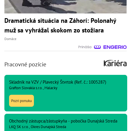
Dramatická situácia na Záhorí: Polonahý
muž sa vyhrážal skokom zo stožiara
Domáce
Pracovné pozície
Skladník na VZV / Plavecký Štvrtok (Ref. č.: 1005287)
Grafton Slovakia s.r.o., Malacky
Pozri ponuku
Obchodný zástupca/zástupkyňa - pobočka Dunajská Streda
LKQ SK s.r.o., Okres Dunajská Streda