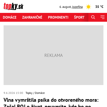
35 °C
6. august
,
Jozefína
DOMÁCE
ZAHRANIČNÉ
PROMINENTI
ŠPORT
ZAUJÍMAV
9.6.2026 15:00
Topky
Domáce
Vlna vymrštila psíka do otvoreného mora:
Začal BOJ o život, neuveríte, kde ho po