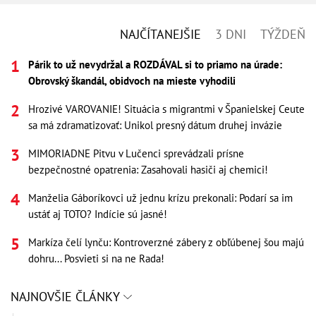
NAJČÍTANEJŠIE
3 DNI
TÝŽDEŇ
Párik to už nevydržal a ROZDÁVAL si to priamo na úrade:
Obrovský škandál, obidvoch na mieste vyhodili
Hrozivé VAROVANIE! Situácia s migrantmi v Španielskej Ceute
sa má zdramatizovať: Unikol presný dátum druhej invázie
MIMORIADNE Pitvu v Lučenci sprevádzali prísne
bezpečnostné opatrenia: Zasahovali hasiči aj chemici!
Manželia Gáboríkovci už jednu krízu prekonali: Podarí sa im
ustáť aj TOTO? Indície sú jasné!
Markíza čelí lynču: Kontroverzné zábery z obľúbenej šou majú
dohru... Posvieti si na ne Rada!
NAJNOVŠIE ČLÁNKY