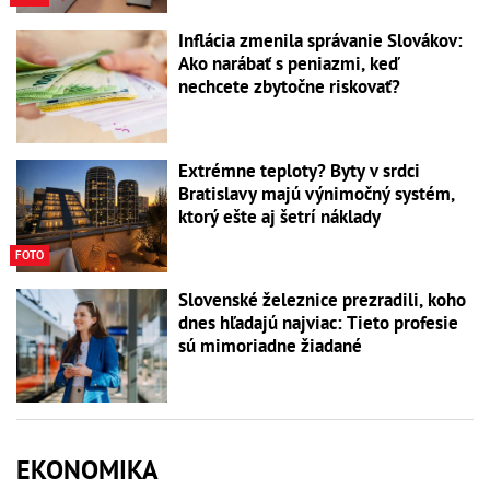
Inflácia zmenila správanie Slovákov:
Ako narábať s peniazmi, keď
nechcete zbytočne riskovať?
Extrémne teploty? Byty v srdci
Bratislavy majú výnimočný systém,
ktorý ešte aj šetrí náklady
FOTO
Slovenské železnice prezradili, koho
dnes hľadajú najviac: Tieto profesie
sú mimoriadne žiadané
EKONOMIKA