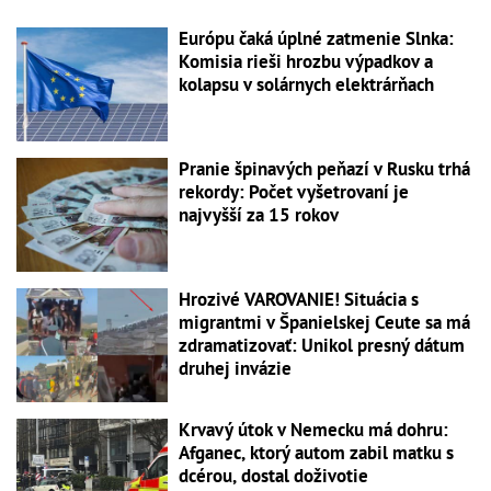
Európu čaká úplné zatmenie Slnka:
Komisia rieši hrozbu výpadkov a
kolapsu v solárnych elektrárňach
Pranie špinavých peňazí v Rusku trhá
rekordy: Počet vyšetrovaní je
najvyšší za 15 rokov
Hrozivé VAROVANIE! Situácia s
migrantmi v Španielskej Ceute sa má
zdramatizovať: Unikol presný dátum
druhej invázie
Krvavý útok v Nemecku má dohru:
Afganec, ktorý autom zabil matku s
dcérou, dostal doživotie