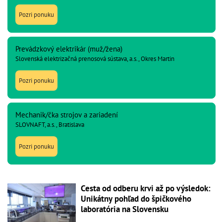
Pozri ponuku
Prevádzkový elektrikár (muž/žena)
Slovenská elektrizačná prenosová sústava, a.s., Okres Martin
Pozri ponuku
Mechanik/čka strojov a zariadení
SLOVNAFT, a.s., Bratislava
Pozri ponuku
Cesta od odberu krvi až po výsledok:
Unikátny pohľad do špičkového
laboratória na Slovensku