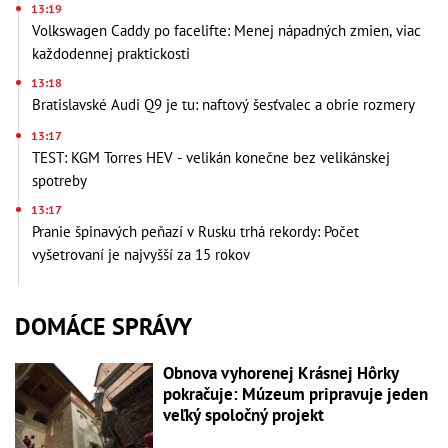
13:19
Volkswagen Caddy po facelifte: Menej nápadných zmien, viac
každodennej praktickosti
13:18
Bratislavské Audi Q9 je tu: naftový šesťvalec a obrie rozmery
13:17
TEST: KGM Torres HEV - velikán konečne bez velikánskej
spotreby
13:17
Pranie špinavých peňazí v Rusku trhá rekordy: Počet
vyšetrovaní je najvyšší za 15 rokov
DOMÁCE SPRÁVY
Obnova vyhorenej Krásnej Hôrky
pokračuje: Múzeum pripravuje jeden
veľký spoločný projekt