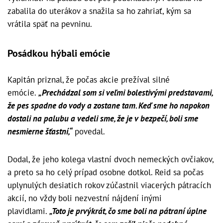
zabalila do uterákov a snažila sa ho zahriať, kým sa
vrátila späť na pevninu.
Posádkou hýbali emócie
Kapitán priznal, že počas akcie prežíval silné
emócie.
„Prechádzal som si veľmi bolestivými predstavami,
že pes spadne do vody a zostane tam. Keď sme ho napokon
dostali na palubu a vedeli sme, že je v bezpečí, boli sme
nesmierne šťastní,“
povedal.
Dodal, že jeho kolega vlastní dvoch nemeckých ovčiakov,
a preto sa ho celý prípad osobne dotkol. Reid sa počas
uplynulých desiatich rokov zúčastnil viacerých pátracích
akcií, no vždy boli nezvestní nájdení inými
plavidlami.
„Toto je prvýkrát, čo sme boli na pátraní úplne