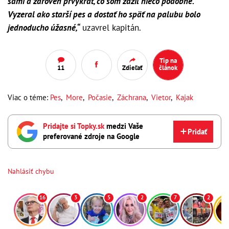
sami a zároveň prvýkrát, čo som zažil niečo podobné.
Vyzeral ako starší pes a dostať ho späť na palubu bolo
jednoducho úžasné,“
uzavrel kapitán.
Tip na
11
Zdieľať
článok
Viac o téme:
Pes
,
More
,
Počasie
,
Záchrana
,
Vietor
,
Kajak
Pridajte si Topky.sk
medzi Vaše
Pridať
preferované zdroje na Google
Nahlásiť chybu
16
3
5
2
7
2