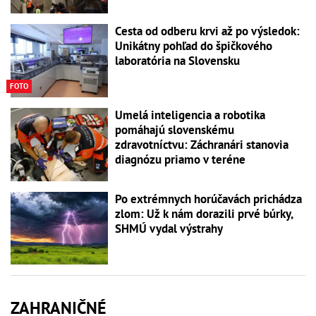
Cesta od odberu krvi až po výsledok:
Unikátny pohľad do špičkového
laboratória na Slovensku
FOTO
Umelá inteligencia a robotika
pomáhajú slovenskému
zdravotníctvu: Záchranári stanovia
diagnózu priamo v teréne
Po extrémnych horúčavách prichádza
zlom: Už k nám dorazili prvé búrky,
SHMÚ vydal výstrahy
ZAHRANIČNÉ