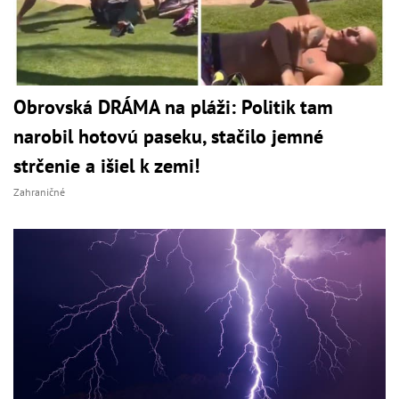
Obrovská DRÁMA na pláži: Politik tam
narobil hotovú paseku, stačilo jemné
strčenie a išiel k zemi!
Zahraničné