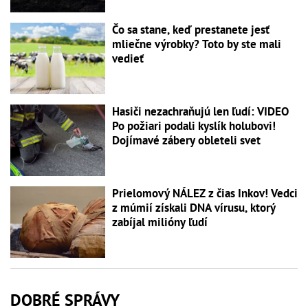
Čo sa stane, keď prestanete jesť
mliečne výrobky? Toto by ste mali
vedieť
Hasiči nezachraňujú len ľudí: VIDEO
Po požiari podali kyslík holubovi!
Dojímavé zábery obleteli svet
Prielomový NÁLEZ z čias Inkov! Vedci
z múmií získali DNA vírusu, ktorý
zabíjal milióny ľudí
DOBRÉ SPRÁVY