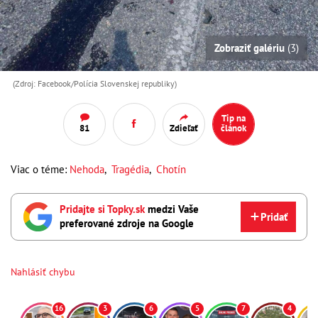
Zobraziť galériu
(3)
(Zdroj: Facebook/Polícia Slovenskej republiky)
Tip na
81
Zdieľať
článok
Viac o téme:
Nehoda
,
Tragédia
,
Chotín
Pridajte si Topky.sk
medzi Vaše
Pridať
preferované zdroje na Google
Nahlásiť chybu
16
3
6
5
7
4