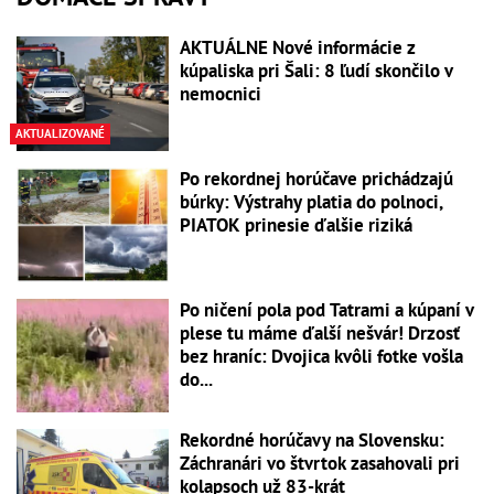
AKTUÁLNE Nové informácie z
kúpaliska pri Šali: 8 ľudí skončilo v
nemocnici
AKTUALIZOVANÉ
Po rekordnej horúčave prichádzajú
búrky: Výstrahy platia do polnoci,
PIATOK prinesie ďalšie riziká
Po ničení pola pod Tatrami a kúpaní v
plese tu máme ďalší nešvár! Drzosť
bez hraníc: Dvojica kvôli fotke vošla
do...
Rekordné horúčavy na Slovensku:
Záchranári vo štvrtok zasahovali pri
kolapsoch už 83-krát