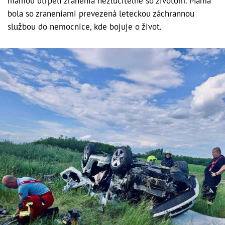
mamou utrpeli zranenia nezlučiteľné so životom. Mama
bola so zraneniami prevezená leteckou záchrannou
službou do nemocnice, kde bojuje o život.