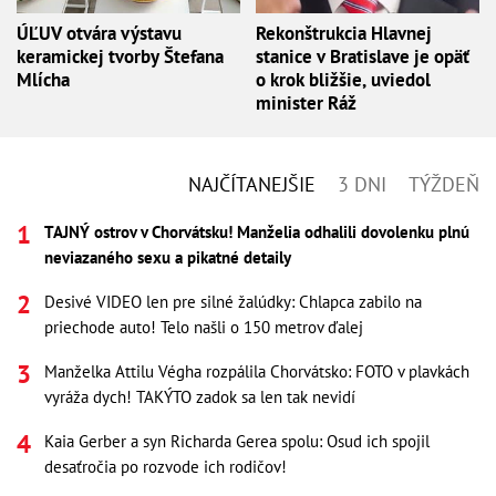
ÚĽUV otvára výstavu
Rekonštrukcia Hlavnej
keramickej tvorby Štefana
stanice v Bratislave je opäť
Mlícha
o krok bližšie, uviedol
minister Ráž
NAJČÍTANEJŠIE
3 DNI
TÝŽDEŇ
TAJNÝ ostrov v Chorvátsku! Manželia odhalili dovolenku plnú
neviazaného sexu a pikatné detaily
Desivé VIDEO len pre silné žalúdky: Chlapca zabilo na
priechode auto! Telo našli o 150 metrov ďalej
Manželka Attilu Végha rozpálila Chorvátsko: FOTO v plavkách
vyráža dych! TAKÝTO zadok sa len tak nevidí
Kaia Gerber a syn Richarda Gerea spolu: Osud ich spojil
desaťročia po rozvode ich rodičov!