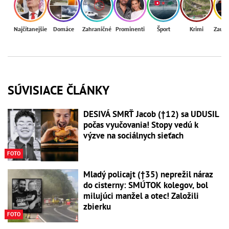
Najčítanejšie
Domáce
Zahraničné
Prominenti
Šport
Krimi
Zaují
SÚVISIACE ČLÁNKY
DESIVÁ SMRŤ Jacob (†12) sa UDUSIL
počas vyučovania! Stopy vedú k
výzve na sociálnych sieťach
FOTO
Mladý policajt (†35) neprežil náraz
do cisterny: SMÚTOK kolegov, bol
milujúci manžel a otec! Založili
zbierku
FOTO