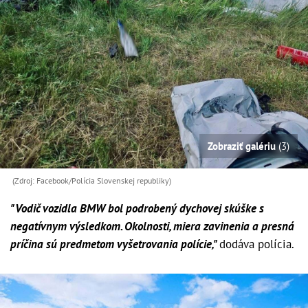
Zobraziť galériu
(3)
(Zdroj: Facebook/Polícia Slovenskej republiky)
"Vodič vozidla BMW bol podrobený dychovej skúške s
negatívnym výsledkom. Okolnosti, miera zavinenia a presná
príčina sú predmetom vyšetrovania polície,"
dodáva polícia.