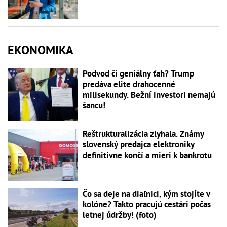
EKONOMIKA
Podvod či geniálny ťah? Trump
predáva elite drahocenné
milisekundy. Bežní investori nemajú
šancu!
Reštrukturalizácia zlyhala. Známy
slovenský predajca elektroniky
definitívne končí a mieri k bankrotu
Čo sa deje na diaľnici, kým stojíte v
kolóne? Takto pracujú cestári počas
letnej údržby! (foto)