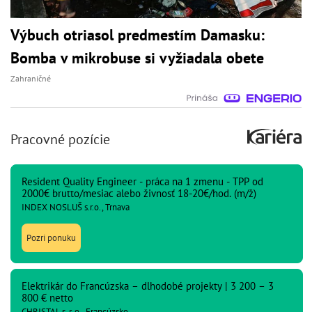
Výbuch otriasol predmestím Damasku:
Bomba v mikrobuse si vyžiadala obete
Zahraničné
Pracovné pozície
Resident Quality Engineer - práca na 1 zmenu - TPP od
2000€ brutto/mesiac alebo živnosť 18-20€/hod. (m/ž)
INDEX NOSLUŠ s.r.o., Trnava
Pozri ponuku
Elektrikár do Francúzska – dlhodobé projekty | 3 200 – 3
800 € netto
CHRISTAL s. r. o., Francúzsko