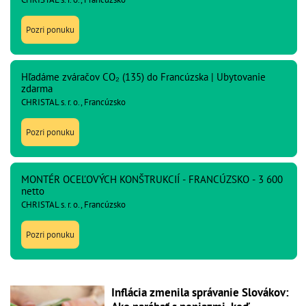
Pozri ponuku
Hľadáme zváračov CO₂ (135) do Francúzska | Ubytovanie
zdarma
CHRISTAL s. r. o., Francúzsko
Pozri ponuku
MONTÉR OCEĽOVÝCH KONŠTRUKCIÍ - FRANCÚZSKO - 3 600
netto
CHRISTAL s. r. o., Francúzsko
Pozri ponuku
Inflácia zmenila správanie Slovákov: