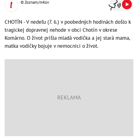
© Zoznam/mKov
CHOTÍN - V nedeľu (7. 6.) v poobedných hodinách došlo k
tragickej dopravnej nehode v obci Chotín v okrese
Komárno. O život prišla mladá vodička a jej stará mama,
matka vodičky bojuje v nemocnici o život.