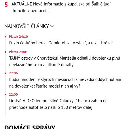
AKTUÁLNE Nové informácie z kúpaliska pri Šali: 8 ľudí
skončilo v nemocnici
NAJNOVŠIE ČLÁNKY
Piatok 24:10
Peklo českého herca: Odmietol sa rozviesť, a tak... Hrôza!
Piatok 24:01
TAJNÝ ostrov v Chorvátsku! Manželia odhalili dovolenku plnú
neviazaného sexu a pikatné detaily
22:06
Ľudia narodení v štyroch mesiacoch si nevedia oddýchnuť ani
na dovolenke: Patríte medzi nich aj vy?
22:00
Desivé VIDEO len pre silné žalúdky: Chlapca zabilo na
priechode auto! Telo našli o 150 metrov ďalej
DOMÁCE SPRÁVY