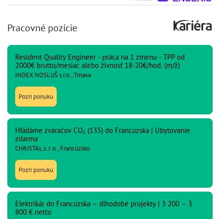
Pracovné pozície
Resident Quality Engineer - práca na 1 zmenu - TPP od
2000€ brutto/mesiac alebo živnosť 18-20€/hod. (m/ž)
INDEX NOSLUŠ s.r.o., Trnava
Pozri ponuku
Hľadáme zváračov CO₂ (135) do Francúzska | Ubytovanie
zdarma
CHRISTAL s. r. o., Francúzsko
Pozri ponuku
Elektrikár do Francúzska – dlhodobé projekty | 3 200 – 3
800 € netto