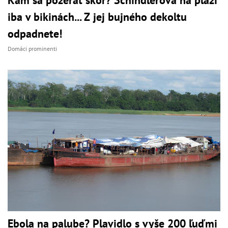
iba v bikinách... Z jej bujného dekoltu
odpadnete!
Domáci prominenti
Ebola na palube? Plavidlo s vyše 200 ľuďmi