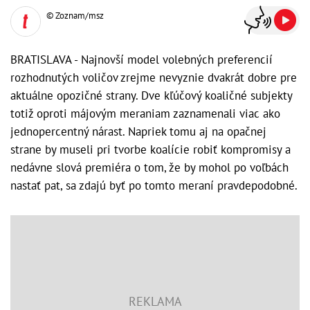
© Zoznam/msz
BRATISLAVA - Najnovší model volebných preferencií
rozhodnutých voličov zrejme nevyznie dvakrát dobre pre
aktuálne opozičné strany. Dve kľúčový koaličné subjekty
totiž oproti májovým meraniam zaznamenali viac ako
jednopercentný nárast. Napriek tomu aj na opačnej
strane by museli pri tvorbe koalície robiť kompromisy a
nedávne slová premiéra o tom, že by mohol po voľbách
nastať pat, sa zdajú byť po tomto meraní pravdepodobné.