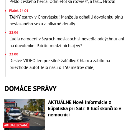
Peklo českého herca: Odmietol sa rozviesť, a tak... Hrôza!
Piatok 24:01
TAJNÝ ostrov v Chorvátsku! Manželia odhalili dovolenku plnú
neviazaného sexu a pikatné detaily
22:06
Ľudia narodení v štyroch mesiacoch si nevedia oddýchnuť ani
na dovolenke: Patríte medzi nich aj vy?
22:00
Desivé VIDEO len pre silné žalúdky: Chlapca zabilo na
priechode auto! Telo našli o 150 metrov ďalej
DOMÁCE SPRÁVY
AKTUÁLNE Nové informácie z
kúpaliska pri Šali: 8 ľudí skončilo v
nemocnici
AKTUALIZOVANÉ