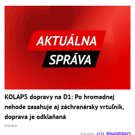
KOLAPS dopravy na D1: Po hromadnej
nehode zasahuje aj záchranársky vrtuľník,
doprava je odklaňaná
Domáce