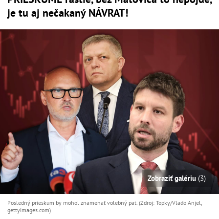
je tu aj nečakaný NÁVRAT!
Zobraziť galériu
(3)
Posledný prieskum by mohol znamenať volebný pat. (Zdroj: Topky/Vlado Anjel,
gettyimages.com)