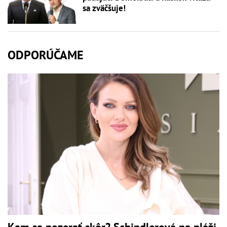
sa zväčšuje!
ODPORÚČAME
Kam sa pozerať skôr? Schindlerová na pláži