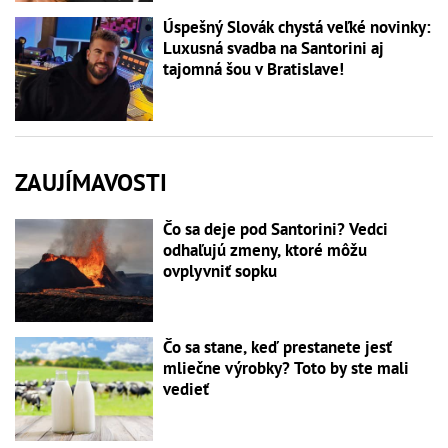
Úspešný Slovák chystá veľké novinky:
Luxusná svadba na Santorini aj
tajomná šou v Bratislave!
ZAUJÍMAVOSTI
Čo sa deje pod Santorini? Vedci
odhaľujú zmeny, ktoré môžu
ovplyvniť sopku
Čo sa stane, keď prestanete jesť
mliečne výrobky? Toto by ste mali
vedieť