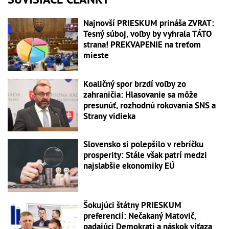
Najnovší PRIESKUM prináša ZVRAT:
Tesný súboj, voľby by vyhrala TÁTO
strana! PREKVAPENIE na treťom
mieste
Koaličný spor brzdí voľby zo
zahraničia: Hlasovanie sa môže
presunúť, rozhodnú rokovania SNS a
Strany vidieka
Slovensko si polepšilo v rebríčku
prosperity: Stále však patrí medzi
najslabšie ekonomiky EÚ
Šokujúci štátny PRIESKUM
preferencií: Nečakaný Matovič,
padajúci Demokrati a náskok víťaza