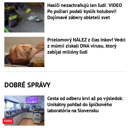
Hasiči nezachraňujú len ľudí: VIDEO
Po požiari podali kyslík holubovi!
Dojímavé zábery obleteli svet
Prielomový NÁLEZ z čias Inkov! Vedci
z múmií získali DNA vírusu, ktorý
zabíjal milióny ľudí
DOBRÉ SPRÁVY
Cesta od odberu krvi až po výsledok:
Unikátny pohľad do špičkového
laboratória na Slovensku
FOTO