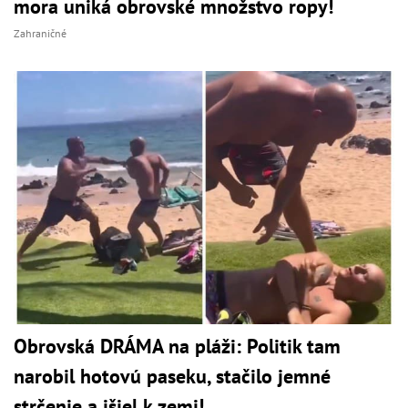
mora uniká obrovské množstvo ropy!
Zahraničné
Obrovská DRÁMA na pláži: Politik tam
narobil hotovú paseku, stačilo jemné
strčenie a išiel k zemi!