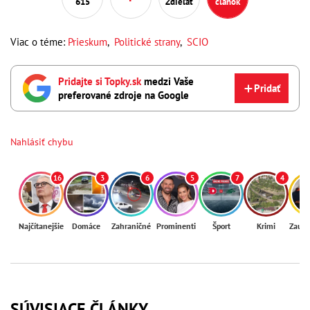
615
Zdieľať
článok
Viac o téme:
Prieskum
,
Politické strany
,
SCIO
Pridajte si Topky.sk
medzi Vaše
Pridať
preferované zdroje na Google
Nahlásiť chybu
16
3
6
5
7
4
Najčítanejšie
Domáce
Zahraničné
Prominenti
Šport
Krimi
Zaují
SÚVISIACE ČLÁNKY