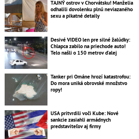
TAJNÝ ostrov v Chorvátsku! Manželia
odhalili dovolenku plnú neviazaného
sexu a pikatné detaily
Desivé VIDEO len pre silné žalúdky:
Chlapca zabilo na priechode auto!
Telo našli o 150 metrov ďalej
Tanker pri Ománe hrozí katastrofou:
Do mora uniká obrovské množstvo
ropy!
USA pritvrdili voči Kube: Nové
sankcie zasiahli armádnych
predstaviteľov aj firmy