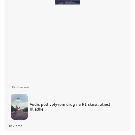
Vodič pod vplyvom drog na R1 skúsil utiecť
hliadke
Reklama