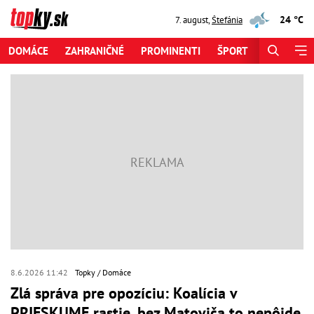
24 °C
7. august
,
Štefánia
DOMÁCE
ZAHRANIČNÉ
PROMINENTI
ŠPORT
ZAUJÍMAV
8.6.2026 11:42
Topky
Domáce
Zlá správa pre opozíciu: Koalícia v
PRIESKUME rastie, bez Matoviča to nepôjde,