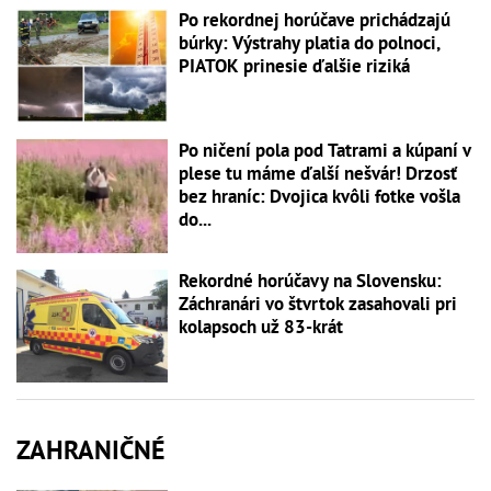
Po rekordnej horúčave prichádzajú
búrky: Výstrahy platia do polnoci,
PIATOK prinesie ďalšie riziká
Po ničení pola pod Tatrami a kúpaní v
plese tu máme ďalší nešvár! Drzosť
bez hraníc: Dvojica kvôli fotke vošla
do...
Rekordné horúčavy na Slovensku:
Záchranári vo štvrtok zasahovali pri
kolapsoch už 83-krát
ZAHRANIČNÉ