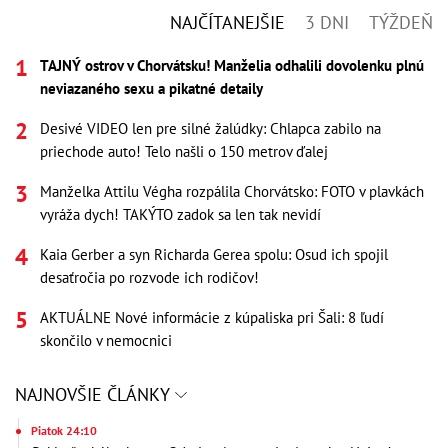
NAJČÍTANEJŠIE
3 DNI
TÝŽDEŇ
TAJNÝ ostrov v Chorvátsku! Manželia odhalili dovolenku plnú
neviazaného sexu a pikatné detaily
Desivé VIDEO len pre silné žalúdky: Chlapca zabilo na
priechode auto! Telo našli o 150 metrov ďalej
Manželka Attilu Végha rozpálila Chorvátsko: FOTO v plavkách
vyráža dych! TAKÝTO zadok sa len tak nevidí
Kaia Gerber a syn Richarda Gerea spolu: Osud ich spojil
desaťročia po rozvode ich rodičov!
AKTUÁLNE Nové informácie z kúpaliska pri Šali: 8 ľudí
skončilo v nemocnici
NAJNOVŠIE ČLÁNKY
Piatok 24:10