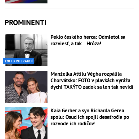
PROMINENTI
Peklo českého herca: Odmietol sa
rozviesť, a tak... Hrôza!
128 FB INTERAKCIÍ
Manželka Attilu Végha rozpálila
Chorvátsko: FOTO v plavkách vyráža
dych! TAKÝTO zadok sa len tak nevidí
Kaia Gerber a syn Richarda Gerea
spolu: Osud ich spojil desaťročia po
rozvode ich rodičov!