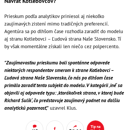
Návrat Kotlebovcov?
Prieskum podľa analytikov priniesol aj niekoľko
zaujímavých zistení mimo tradičných preferencií.
Agentúra sa po dlhšom čase rozhodla zaradiť do modelu
aj stranu Kotlebovci – Ľudová strana Naše Slovensko. Tí
by však momentálne získali len niečo cez polpercento.
"Zaujímavosťou prieskumu boli spontánne odpovede
niektorých respondentov smerom k strane Kotlebovci –
Ľudová strana Naše Slovensko, čo nás po dlhšom čase
primälo zaradiť tento subjekt do modelu. V kategórii ‚iné‘ sa
objavili aj odpovede typu: ‚ktorákoľvek strana, v ktorej bude
Richard Sulík‘, čo predstavuje zaujímavý podnet na ďalšiu
analytickú pozornosť,"
uzavrel Klus.
Tip na