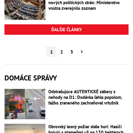
nových politických strán: Ministerstvo
vnútra zverejnilo zoznam
ĎALŠIE ČLÁNKY
1
2
3
DOMÁCE SPRÁVY
Odstrašujúce AUTENTICKÉ zábery z
nehody na D1: Dodávka ľahla popolom,
ťažko zraneného zachraňoval vrtuľník
Obrovský lesný požiar stále horí: Hasiči
bojujú s plameňmi už na 130 hektároch