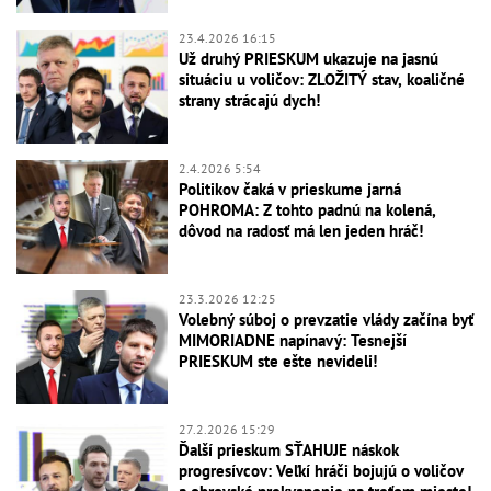
23.4.2026 16:15
Už druhý PRIESKUM ukazuje na jasnú
situáciu u voličov: ZLOŽITÝ stav, koaličné
strany strácajú dych!
2.4.2026 5:54
Politikov čaká v prieskume jarná
POHROMA: Z tohto padnú na kolená,
dôvod na radosť má len jeden hráč!
23.3.2026 12:25
Volebný súboj o prevzatie vlády začína byť
MIMORIADNE napínavý: Tesnejší
PRIESKUM ste ešte nevideli!
27.2.2026 15:29
Ďalší prieskum SŤAHUJE náskok
progresívcov: Veľkí hráči bojujú o voličov