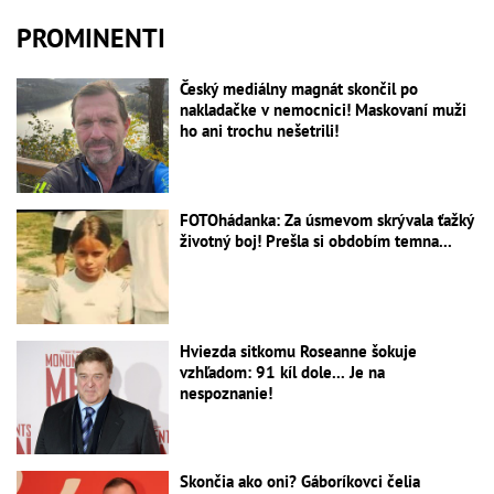
PROMINENTI
Český mediálny magnát skončil po
nakladačke v nemocnici! Maskovaní muži
ho ani trochu nešetrili!
FOTOhádanka: Za úsmevom skrývala ťažký
životný boj! Prešla si obdobím temna...
Hviezda sitkomu Roseanne šokuje
vzhľadom: 91 kíl dole... Je na
nespoznanie!
Skončia ako oni? Gáboríkovci čelia