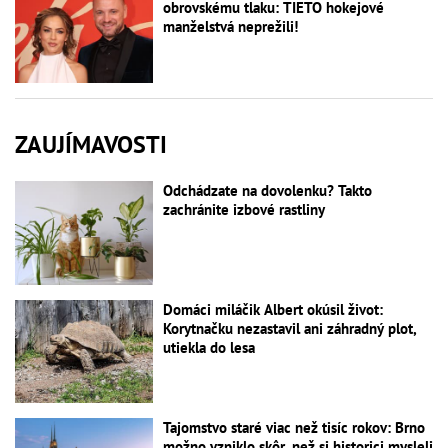
obrovskému tlaku: TIETO hokejové
manželstvá neprežili!
ZAUJÍMAVOSTI
Odchádzate na dovolenku? Takto
zachránite izbové rastliny
Domáci miláčik Albert okúsil život:
Korytnačku nezastavil ani záhradný plot,
utiekla do lesa
Tajomstvo staré viac než tisíc rokov: Brno
možno vzniklo skôr, než si historici mysleli