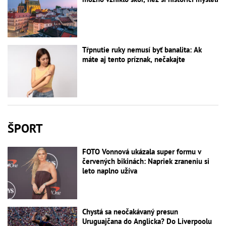
Tŕpnutie ruky nemusí byť banalita: Ak
máte aj tento príznak, nečakajte
ŠPORT
FOTO Vonnová ukázala super formu v
červených bikinách: Napriek zraneniu si
leto naplno užíva
Chystá sa neočakávaný presun
Uruguajčana do Anglicka? Do Liverpoolu