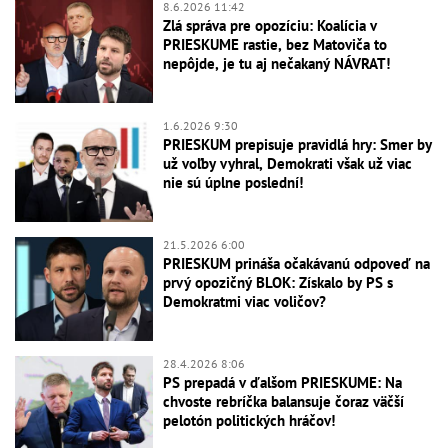
8.6.2026 11:42
Zlá správa pre opozíciu: Koalícia v
PRIESKUME rastie, bez Matoviča to
nepôjde, je tu aj nečakaný NÁVRAT!
1.6.2026 9:30
PRIESKUM prepisuje pravidlá hry: Smer by
už voľby vyhral, Demokrati však už viac
nie sú úplne poslední!
21.5.2026 6:00
PRIESKUM prináša očakávanú odpoveď na
prvý opozičný BLOK: Získalo by PS s
Demokratmi viac voličov?
28.4.2026 8:06
PS prepadá v ďalšom PRIESKUME: Na
chvoste rebríčka balansuje čoraz väčší
pelotón politických hráčov!