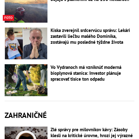
FOTO
Kiska zverejnil srdcervúcu správu: Lekári
zastavili liečbu malého Dominika,
zostávajú mu posledné týždne života
Vo Vydranoch má vzniknúť moderná
bioplynová stanica: Investor plánuje
spracovať tisíce ton odpadu
ZAHRANIČNÉ
Zlé správy pre milovníkov kávy: Zásoby
klesli na kritické úrovne, hrozí jej výrazné