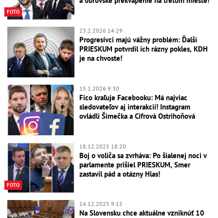
a obrovské prekvapenie na treťom mieste!
FOTO
23.2.2026 14:29
Progresívci majú vážny problém: Ďalší
PRIESKUM potvrdil ich rázny pokles, KDH
je na chvoste!
15.1.2026 9:30
Fico kraľuje Facebooku: Má najviac
sledovateľov aj interakcií! Instagram
ovládli Šimečka a Cifrová Ostrihoňová
18.12.2025 18:20
Boj o voliča sa zvrháva: Po šialenej noci v
parlamente prišiel PRIESKUM, Smer
zastavil pád a otázny Hlas!
FOTO
14.12.2025 9:15
Na Slovensku chce aktuálne vzniknúť 10