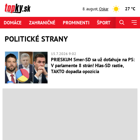
27 °C
8. august
,
Oskar
DOMÁCE
ZAHRANIČNÉ
PROMINENTI
ŠPORT
ZAUJÍMAV
POLITICKÉ STRANY
15.7.2026 9:02
PRIESKUM Smer-SD sa už doťahuje na PS:
V parlamente 8 strán! Hlas-SD rastie,
TAKTO dopadla opozícia