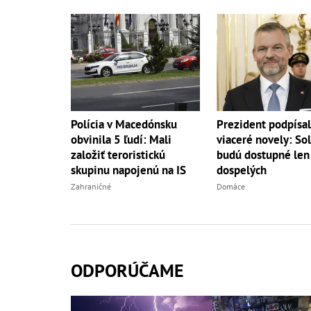
Polícia v Macedónsku
Prezident podpísal
obvinila 5 ľudí: Mali
viaceré novely: Sol
založiť teroristickú
budú dostupné len
skupinu napojenú na IS
dospelých
Zahraničné
Domáce
ODPORÚČAME