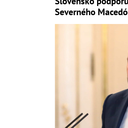
Slovensko podporu
Severného Macedón