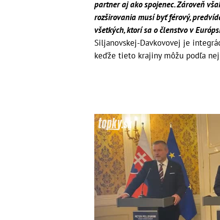
partner aj ako spojenec. Zároveň vša
rozširovania musí byť férový, predví
všetkých, ktorí sa o členstvo v Európs
Siljanovskej-Davkovovej je integrá
keďže tieto krajiny môžu podľa nej