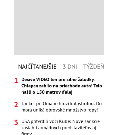
NAJČÍTANEJŠIE
3 DNI
TÝŽDEŇ
Desivé VIDEO len pre silné žalúdky:
Chlapca zabilo na priechode auto! Telo
našli o 150 metrov ďalej
Tanker pri Ománe hrozí katastrofou: Do
mora uniká obrovské množstvo ropy!
USA pritvrdili voči Kube: Nové sankcie
zasiahli armádnych predstaviteľov aj
firmy