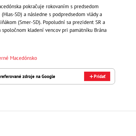
acedónska pokračuje rokovaním s predsedom
 (Hlas-SD) a následne s podpredsedom vlády a
iňákom (Smer-SD). Popoludní sa prezident SR a
a spoločnom kladení vencov pri pamätníku Brána
erné Macedónsko
referované zdroje na Google
Pridať