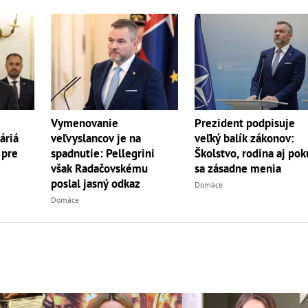
Vymenovanie
Prezident podpisuje
áriá
veľvyslancov je na
veľký balík zákonov:
 pre
spadnutie: Pellegrini
Školstvo, rodina aj pok
však Radačovskému
sa zásadne menia
poslal jasný odkaz
Domáce
Domáce