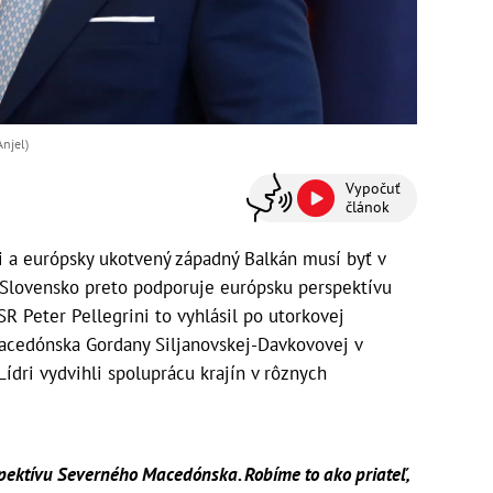
Anjel)
Vypočuť
článok
i a európsky ukotvený západný Balkán musí byť v
 Slovensko preto podporuje európsku perspektívu
 Peter Pellegrini to vyhlásil po utorkovej
acedónska Gordany Siljanovskej-Davkovovej v
Lídri vydvihli spoluprácu krajín v rôznych
ektívu Severného Macedónska. Robíme to ako priateľ,