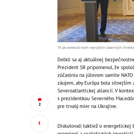
TK po stretnutí troch najvyšších ústavných činiteľ
Dotkli sa aj aktuálnej bezpečnostne
Prezident SR pripomenul, že spol
zúčastnia na júlovom samite NATO v
záujem, aby Európa bola silnejším 
Severoatlantickej aliancii. V konte
s prezidentkou Severného Macedóns
2
pre trvalý mier na Ukrajine.
Diskutovali taktiež o energetickej 
prepojení a realistických investícií