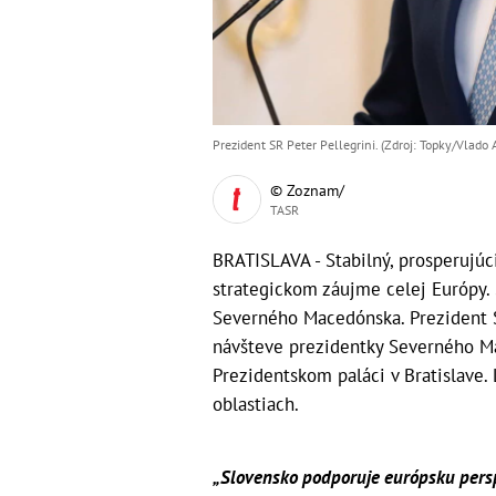
Prezident SR Peter Pellegrini. (Zdroj: Topky/Vlado 
© Zoznam/
TASR
BRATISLAVA - Stabilný, prosperujúc
strategickom záujme celej Európy.
Severného Macedónska. Prezident SR
návšteve prezidentky Severného M
Prezidentskom paláci v Bratislave. 
oblastiach.
„Slovensko podporuje európsku persp