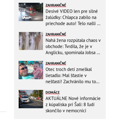
ZAHRANIČNÉ
Desivé VIDEO len pre silné
žalúdky: Chlapca zabilo na
priechode auto! Telo našli o
150 metrov ďalej
ZAHRANIČNÉ
Nahá žena rozpútala chaos v
obchode: Tvrdila, že je v
Anglicku, spomínala Jobsa aj
amfetamín
ZAHRANIČNÉ
Otec troch detí zmeškal
lietadlo: Mal šťastie v
nešťastí! Zachránilo mu to
život
DOMÁCE
AKTUÁLNE Nové informácie
z kúpaliska pri Šali: 8 ľudí
skončilo v nemocnici