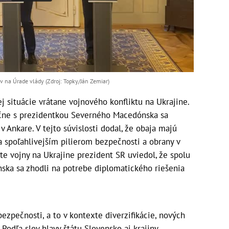
ov na Úrade vlády (Zdroj: Topky/Ján Zemiar)
j situácie vrátane vojnového konfliktu na Ukrajine.
očne s prezidentkou Severného Macedónska sa
 Ankare. V tejto súvislosti dodal, že obaja majú
a spoľahlivejším pilierom bezpečnosti a obrany v
xte vojny na Ukrajine prezident SR uviedol, že spolu
ka sa zhodli na potrebe diplomatického riešenia
bezpečnosti, a to v kontexte diverzifikácie, nových
. Podľa slov hlavy štátu Slovensko aj krajiny