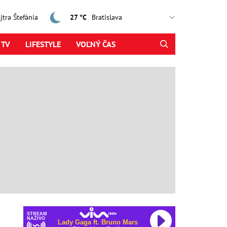
ajtra Štefánia
27 °C
 TV
LIFESTYLE
VOĽNÝ ČAS
STREAM
NAŽIVO
Lady Gaga ft. Bruno Mars