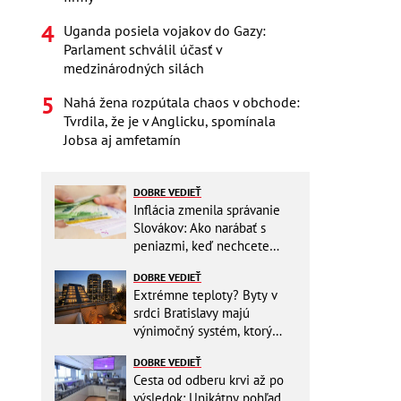
Uganda posiela vojakov do Gazy:
Parlament schválil účasť v
medzinárodných silách
Nahá žena rozpútala chaos v obchode:
Tvrdila, že je v Anglicku, spomínala
Jobsa aj amfetamín
DOBRE VEDIEŤ
Inflácia zmenila správanie
Slovákov: Ako narábať s
peniazmi, keď nechcete
zbytočne riskovať?
DOBRE VEDIEŤ
Extrémne teploty? Byty v
srdci Bratislavy majú
výnimočný systém, ktorý
ešte aj šetrí náklady
DOBRE VEDIEŤ
Cesta od odberu krvi až po
výsledok: Unikátny pohľad