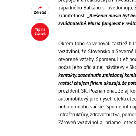
západného Balkánu si uvedomujú, ž
Zdieľať
zraniteľnosť.
„Riešenia musia byť be
zvládnuteľné. Musia fungovať v reálno
Tip na
článok
Okrem toho sa venovali taktiež bi
vyzdvihol, že Slovensko a Severné 
otvorené vzťahy. Spomenul tiež p
počas jeho oficiálnej návštevy v S
kontakty, zasadnutie zmiešanej komis
rastúci záujem firiem ukazujú, že pot
prezident SR. Poznamenal, že aj k
automobilový priemysel, elektrotec
neho omnoho väčšie. Spomenul naprí
infraštruktúry, zdravotníctva, poľn
Zároveň vyzdvihol aj priame leteck