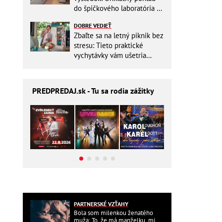
do špičkového laboratória na
Slovensku
DOBRE VEDIEŤ
Zbaľte sa na letný piknik bez
stresu: Tieto praktické
vychytávky vám ušetria
miesto v batohu!
PREDPREDAJ
.sk - Tu sa rodia zážitky
PARTNERSKÉ VZŤAHY
Bola som milenkou ženatého
muža: To, že má manželku, mi