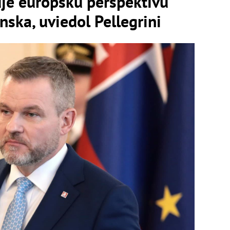
je európsku perspektívu
ska, uviedol Pellegrini