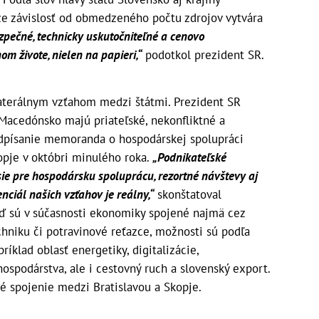
e závislosť od obmedzeného počtu zdrojov vytvára
zpečné, technicky uskutočniteľné a cenovo
m živote, nielen na papieri,“
podotkol prezident SR.
laterálnym vzťahom medzi štátmi. Prezident SR
Macedónsko majú priateľské, nekonfliktné a
odpísanie memoranda o hospodárskej spolupráci
kopje v októbri minulého roka.
„Podnikateľské
ie pre hospodársku spoluprácu, rezortné návštevy aj
enciál našich vzťahov je reálny,“
skonštatoval
eď sú v súčasnosti ekonomiky spojené najmä cez
hniku či potravinové reťazce, možnosti sú podľa
klad oblasť energetiky, digitalizácie,
ohospodárstva, ale i cestovný ruch a slovenský export.
é spojenie medzi Bratislavou a Skopje.