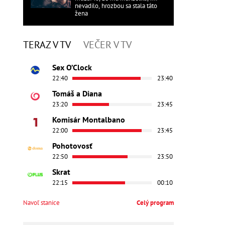
nevadilo, hrozbou sa stala táto
žena
TERAZ V TV
VEČER V TV
Sex O’Clock
22:40
23:40
Tomáš a Diana
23:20
23:45
Komisár Montalbano
22:00
23:45
Pohotovosť
22:50
23:50
Skrat
22:15
00:10
Navoľ stanice
Celý program