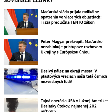
SÚVISIACE ČLÁNKY
Maďarská vláda prijala radikálne
opatrenia vo viacerých oblastiach:
Tisza predložila TENTO zákon
Péter Magyar prekvapil: Maďarsko
nezablokuje prístupové rozhovory
Ukrajiny s Európskou úniou
Desivý nález na okraji mesta: V
plastových vreciach našli telá ôsmich
nezvestných ľudí!
Tajná operácia USA v Južnej Amerike:
Desiatky útokov, najmenej 202
mŕtvych