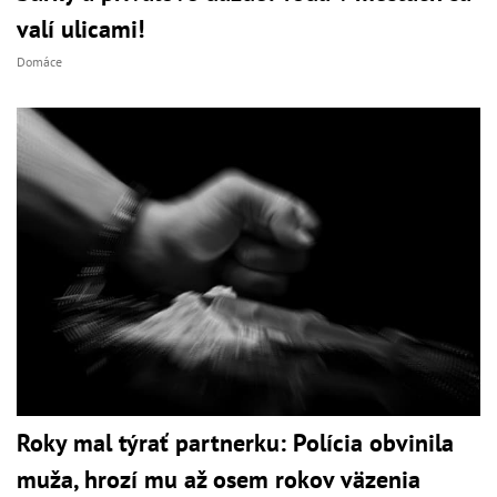
valí ulicami!
Domáce
Roky mal týrať partnerku: Polícia obvinila
muža, hrozí mu až osem rokov väzenia