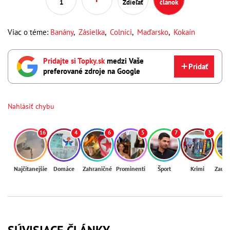
1
Zdieľať
článok
Viac o téme:
Banány
,
Zásielka
,
Colníci
,
Maďarsko
,
Kokaín
Pridajte si Topky.sk
medzi Vaše
Pridať
preferované zdroje na Google
Nahlásiť chybu
16
4
6
5
7
3
Najčítanejšie
Domáce
Zahraničné
Prominenti
Šport
Krimi
Zaují