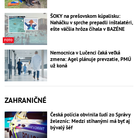
ŠOKY na prešovskom kúpalisku:
Naháčku v sprche prepadli inštalatéri,
ešte väčšia hrôza číhala v BAZÉNE
FOTO
Nemocnica v Lučenci čaká veľká
zmena: Agel plánuje prevzatie, PMÚ
už koná
ZAHRANIČNÉ
Česká polícia obvinila ľudí zo Správy
železníc: Medzi stíhanými má byť aj
bývalý šéf