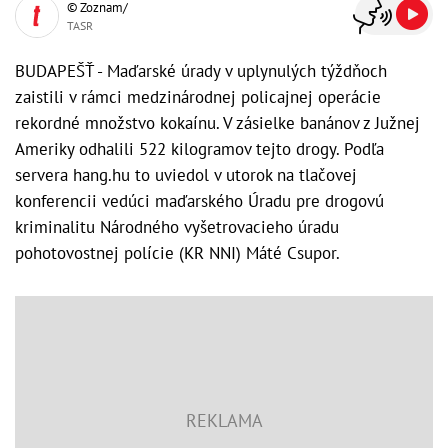
© Zoznam/
TASR
BUDAPEŠŤ - Maďarské úrady v uplynulých týždňoch
zaistili v rámci medzinárodnej policajnej operácie
rekordné množstvo kokaínu. V zásielke banánov z Južnej
Ameriky odhalili 522 kilogramov tejto drogy. Podľa
servera hang.hu to uviedol v utorok na tlačovej
konferencii vedúci maďarského Úradu pre drogovú
kriminalitu Národného vyšetrovacieho úradu
pohotovostnej polície (KR NNI) Máté Csupor.