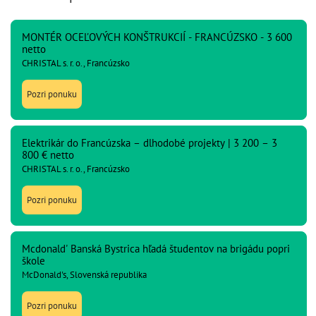
MONTÉR OCEĽOVÝCH KONŠTRUKCIÍ - FRANCÚZSKO - 3 600
netto
CHRISTAL s. r. o., Francúzsko
Pozri ponuku
Elektrikár do Francúzska – dlhodobé projekty | 3 200 – 3
800 € netto
CHRISTAL s. r. o., Francúzsko
Pozri ponuku
Mcdonald' Banská Bystrica hľadá študentov na brigádu popri
škole
McDonald's, Slovenská republika
Pozri ponuku