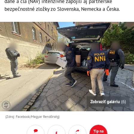
dane a clá (NAV) intenzívne zapojili aj partnerské
bezpečnostné zložky zo Slovenska, Nemecka a Česka.
Zobraziť galériu
(6)
(Zdroj: Facebook/Magyar Rendőrség)
Tip na