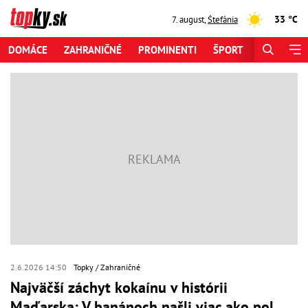
33 °C
7. august
,
Štefánia
DOMÁCE
ZAHRANIČNÉ
PROMINENTI
ŠPORT
ZAUJÍMAV
2.6.2026 14:50
Topky
Zahraničné
Najväčší záchyt kokaínu v histórii
Maďarska: V banánoch našli viac ako pol