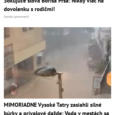
Šokujúce slová Borisa Prša: Nikdy viac na
dovolenku s rodičmi!
Domáci prominenti
MIMORIADNE Vysoké Tatry zasiahli silné
búrky a prívalové dažde: Voda v mestách sa