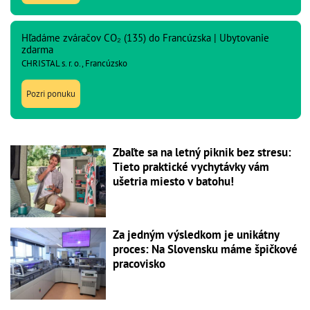
Hľadáme zváračov CO₂ (135) do Francúzska | Ubytovanie
zdarma
CHRISTAL s. r. o., Francúzsko
Pozri ponuku
Zbaľte sa na letný piknik bez stresu:
Tieto praktické vychytávky vám
ušetria miesto v batohu!
Za jedným výsledkom je unikátny
proces: Na Slovensku máme špičkové
pracovisko