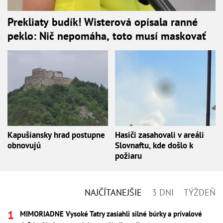
Prekliaty budík! Wisterová opísala ranné
peklo: Nič nepomáha, toto musí maskovať
Kapušiansky hrad postupne
Hasiči zasahovali v areáli
obnovujú
Slovnaftu, kde došlo k
požiaru
NAJČÍTANEJŠIE
3 DNI
TÝŽDEŇ
MIMORIADNE Vysoké Tatry zasiahli silné búrky a prívalové