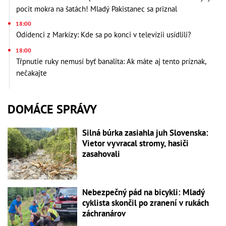
pocit mokra na šatách! Mladý Pakistanec sa priznal
18:00
Odídenci z Markízy: Kde sa po konci v televízii usídlili?
18:00
Tŕpnutie ruky nemusí byť banalita: Ak máte aj tento príznak,
nečakajte
DOMÁCE SPRÁVY
Silná búrka zasiahla juh Slovenska:
Vietor vyvracal stromy, hasiči
zasahovali
Nebezpečný pád na bicykli: Mladý
cyklista skončil po zranení v rukách
záchranárov