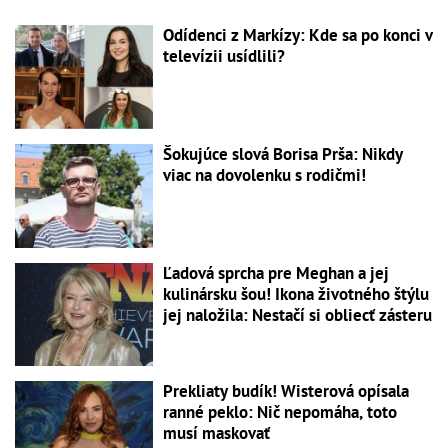
Odídenci z Markízy: Kde sa po konci v
televízii usídlili?
Šokujúce slová Borisa Prša: Nikdy
viac na dovolenku s rodičmi!
Ľadová sprcha pre Meghan a jej
kulinársku šou! Ikona životného štýlu
jej naložila: Nestačí si obliecť zásteru
Prekliaty budík! Wisterová opísala
ranné peklo: Nič nepomáha, toto
musí maskovať