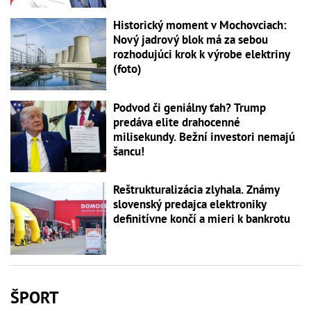
Historický moment v Mochovciach:
Nový jadrový blok má za sebou
rozhodujúci krok k výrobe elektriny
(foto)
Podvod či geniálny ťah? Trump
predáva elite drahocenné
milisekundy. Bežní investori nemajú
šancu!
Reštrukturalizácia zlyhala. Známy
slovenský predajca elektroniky
definitívne končí a mieri k bankrotu
ŠPORT