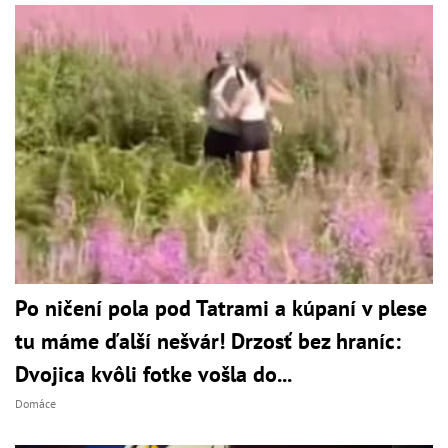
Po ničení pola pod Tatrami a kúpaní v plese
tu máme ďalší nešvár! Drzosť bez hraníc:
Dvojica kvôli fotke vošla do...
Domáce