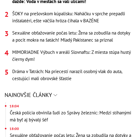
dažde: Voda v mestách sa valí ulicami!
ŠOKY na prešovskom kúpalisku: Naháčku v sprche prepadli
inštalatéri, ešte väčšia hrôza číhala v BAZÉNE
Sexuálne obťažovanie počas letu: Žena sa zobudila na dotyky
a pocit mokra na šatách! Mladý Pakistanec sa priznal
MIMORIADNE Výbuch v areáli Slovnaftu: Z miesta stúpa hustý
čierny dym!
Dráma v Tatrách: Na priecestí narazil osobný vlak do auta,
cestujúci mali obrovské šťastie
NAJNOVŠIE ČLÁNKY
18:04
Česká polícia obvinila ľudí zo Správy železníc: Medzi stíhanými
má byť aj bývalý šéf
18:00
Sexuálne obťažovanie počas letu: Žena sa zobudila na dotyky a