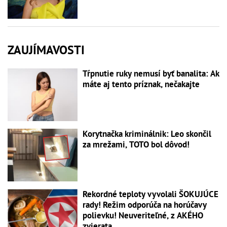
ZAUJÍMAVOSTI
Tŕpnutie ruky nemusí byť banalita: Ak
máte aj tento príznak, nečakajte
Korytnačka kriminálnik: Leo skončil
za mrežami, TOTO bol dôvod!
Rekordné teploty vyvolali ŠOKUJÚCE
rady! Režim odporúča na horúčavy
polievku! Neuveriteľné, z AKÉHO
zvierata