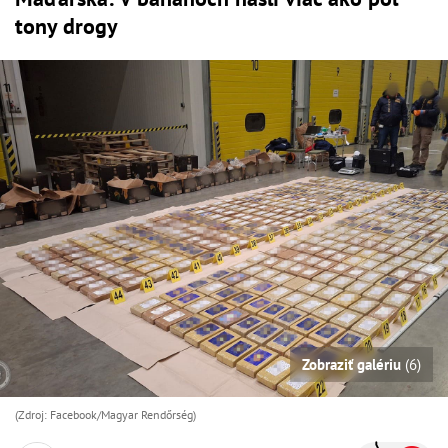
tony drogy
Zobraziť galériu
(6)
(Zdroj: Facebook/Magyar Rendőrség)