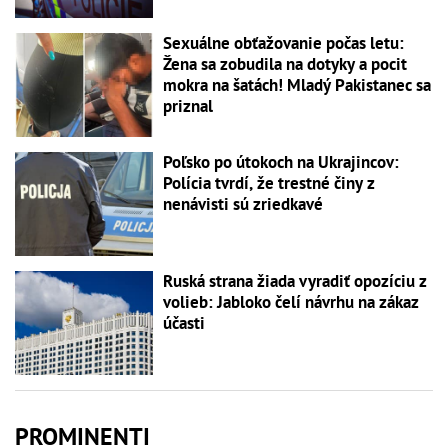
Sexuálne obťažovanie počas letu:
Žena sa zobudila na dotyky a pocit
mokra na šatách! Mladý Pakistanec sa
priznal
Poľsko po útokoch na Ukrajincov:
Polícia tvrdí, že trestné činy z
nenávisti sú zriedkavé
Ruská strana žiada vyradiť opozíciu z
volieb: Jabloko čelí návrhu na zákaz
účasti
PROMINENTI