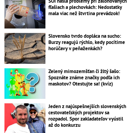
SOI našla problémy pri zálohovaných
fľašiach a plechovkách: Nedostatky
mala viac než štvrtina prevádzok!
Slovensko tvrdo dopláca na sucho:
Burzy reagujú rýchlo, kedy pocítime
horúčavy v peňaženkách?
Zelený mimozemšťan či žltý šašo:
Spoznáte známe značky podľa ich
maskotov? Otestujte sa! (kvíz)
Jeden z najúspešnejších slovenských
cestovateľských projektov sa
rozpadol. Spor zakladateľov vyústil
až do konkurzu