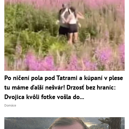
Po ničení pola pod Tatrami a kúpaní v plese
tu máme ďalší nešvár! Drzosť bez hraníc:
Dvojica kvôli fotke vošla do...
Domáce