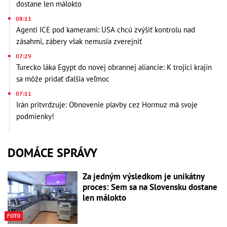
dostane len málokto
08:11
Agenti ICE pod kamerami: USA chcú zvýšiť kontrolu nad
zásahmi, zábery však nemusia zverejniť
07:29
Turecko láka Egypt do novej obrannej aliancie: K trojici krajín
sa môže pridať ďalšia veľmoc
07:11
Irán pritvrdzuje: Obnovenie plavby cez Hormuz má svoje
podmienky!
DOMÁCE SPRÁVY
Za jedným výsledkom je unikátny
proces: Sem sa na Slovensku dostane
len málokto
FOTO