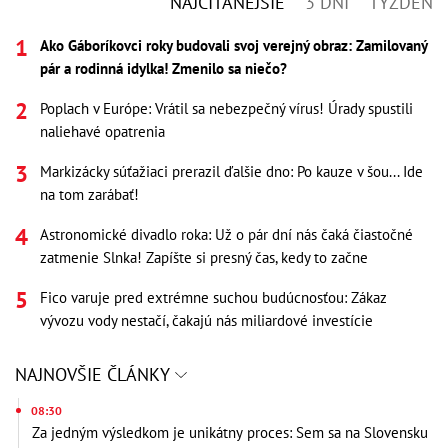
NAJČÍTANEJŠIE
3 DNI
TÝŽDEŇ
Ako Gáboríkovci roky budovali svoj verejný obraz: Zamilovaný
pár a rodinná idylka! Zmenilo sa niečo?
Poplach v Európe: Vrátil sa nebezpečný vírus! Úrady spustili
naliehavé opatrenia
Markizácky súťažiaci prerazil ďalšie dno: Po kauze v šou... Ide
na tom zarábať!
Astronomické divadlo roka: Už o pár dní nás čaká čiastočné
zatmenie Slnka! Zapíšte si presný čas, kedy to začne
Fico varuje pred extrémne suchou budúcnosťou: Zákaz
vývozu vody nestačí, čakajú nás miliardové investície
NAJNOVŠIE ČLÁNKY
08:30
Za jedným výsledkom je unikátny proces: Sem sa na Slovensku