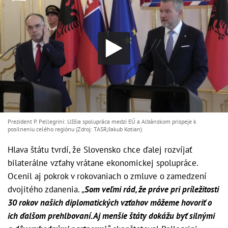
Prezident P. Pellegrini: Užšia spolupráca medzi EÚ a Albánskom prispeje k
posilneniu celého regiónu (Zdroj: TASR/Jakub Kotian)
Hlava štátu tvrdí, že Slovensko chce ďalej rozvíjať
bilaterálne vzťahy vrátane ekonomickej spolupráce.
Ocenil aj pokrok v rokovaniach o zmluve o zamedzení
dvojitého zdanenia. „
Som veľmi rád, že práve pri príležitosti
30 rokov našich diplomatických vzťahov môžeme hovoriť o
ich ďalšom prehlbovaní. Aj menšie štáty dokážu byť silnými