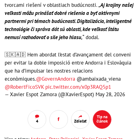
tvorcami riešení v oblastiach budúcnosti. „
Aj krajiny našej
veľkosti môžu prinášať dobré riešenia a byť aktívnymi
partnermi pri témach budúcnosti. Digitalizácia, inteligentné
technológie či správa dát sú oblasti, kde veľkosť štátu
nemusí rozhodovať o sile jeho hlasu,
“ dodal.
🇸🇰🇦🇩 Hem abordat l’estat d’avançament del conveni
per evitar la doble imposició entre Andorra i Eslovàquia
que ha d’impulsar les nostres relacions
econòmiques.
@GovernAndorra
@ambaixada_viena
@RobertFicoSVK
pic.twitter.com/x0p3RAQ5p1
— Xavier Espot Zamora (@XavierEspot)
May 28, 2026
Tip na
4
Zdieľať
článok