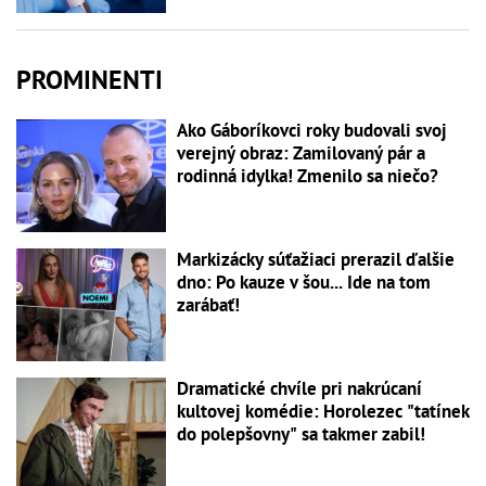
PROMINENTI
Ako Gáboríkovci roky budovali svoj
verejný obraz: Zamilovaný pár a
rodinná idylka! Zmenilo sa niečo?
Markizácky súťažiaci prerazil ďalšie
dno: Po kauze v šou... Ide na tom
zarábať!
Dramatické chvíle pri nakrúcaní
kultovej komédie: Horolezec "tatínek
do polepšovny" sa takmer zabil!