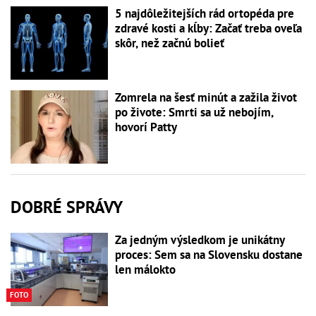
5 najdôležitejších rád ortopéda pre
zdravé kosti a kĺby: Začať treba oveľa
skôr, než začnú bolieť
Zomrela na šesť minút a zažila život
po živote: Smrti sa už nebojím,
hovorí Patty
DOBRÉ SPRÁVY
Za jedným výsledkom je unikátny
proces: Sem sa na Slovensku dostane
len málokto
FOTO