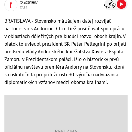
© Zoznam/
TASR
BRATISLAVA - Slovensko má záujem ďalej rozvíjať
partnerstvo s Andorrou. Chce tiež posilňovať spoluprácu
v oblastiach dôležitých pre budúci rozvoj oboch krajín. V
piatok to uviedol prezident SR Peter Pellegrini po prijatí
predsedu vlády Andorrského kniežatstva Xaviera Espota
Zamoru v Prezidentskom paláci. Išlo o historicky prvú
oficiálnu návštevu premiéra Andorry na Slovensku, ktorá
sa uskutočnila pri príležitosti 30. výročia nadviazania
diplomatických vzťahov medzi oboma krajinami.