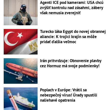
Agenti ICE pod kamerami: USA chcú
zvýšiť kontrolu nad zásahmi, zábery
však nemusia zverejniť
Turecko láka Egypt do novej obrannej
aliancie: K trojici krajín sa môže
pridať ďalšia veľmoc
Irán pritvrdzuje: Obnovenie plavby
cez Hormuz má svoje podmienky!
Poplach v Európe: Vrátil sa
nebezpečný vírus! Úrady spustili
naliehavé opatrenia