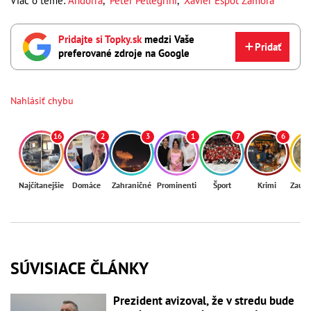
Viac o téme:
Andorra
,
Peter Pellegrini
,
Xavier Espot Zamora
Pridajte si Topky.sk
medzi Vaše
Pridať
preferované zdroje na Google
Nahlásiť chybu
16
2
3
1
7
6
Najčítanejšie
Domáce
Zahraničné
Prominenti
Šport
Krimi
Zaují
SÚVISIACE ČLÁNKY
Prezident avizoval, že v stredu bude