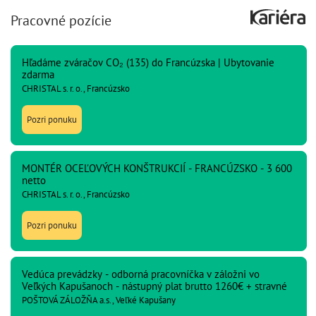
Pracovné pozície
Hľadáme zváračov CO₂ (135) do Francúzska | Ubytovanie
zdarma
CHRISTAL s. r. o., Francúzsko
Pozri ponuku
MONTÉR OCEĽOVÝCH KONŠTRUKCIÍ - FRANCÚZSKO - 3 600
netto
CHRISTAL s. r. o., Francúzsko
Pozri ponuku
Vedúca prevádzky - odborná pracovníčka v záložni vo
Veľkých Kapušanoch - nástupný plat brutto 1260€ + stravné
POŠTOVÁ ZÁLOŽŇA a.s., Veľké Kapušany