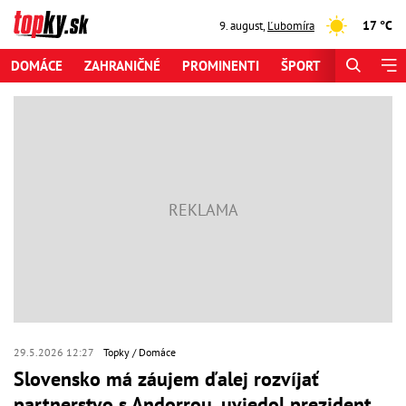
17 °C
9. august
,
Ľubomíra
DOMÁCE
ZAHRANIČNÉ
PROMINENTI
ŠPORT
ZAUJÍMAV
29.5.2026 12:27
Topky
Domáce
Slovensko má záujem ďalej rozvíjať
partnerstvo s Andorrou, uviedol prezident