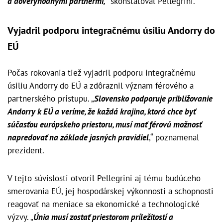
a dôveryhodnými partnermi,
“ skonštatoval Pellegrini.
Vyjadril podporu integračnému úsiliu Andorry do
EÚ
Počas rokovania tiež vyjadril podporu integračnému
úsiliu Andorry do EÚ a zdôraznil význam férového a
partnerského prístupu. „
Slovensko podporuje približovanie
Andorry k EÚ a veríme, že každá krajina, ktorá chce byť
súčasťou európskeho priestoru, musí mať férovú možnosť
napredovať na základe jasných pravidiel
,“ poznamenal
prezident.
V tejto súvislosti otvoril Pellegrini aj tému budúceho
smerovania EÚ, jej hospodárskej výkonnosti a schopnosti
reagovať na meniace sa ekonomické a technologické
výzvy. „
Únia musí zostať priestorom príležitostí a