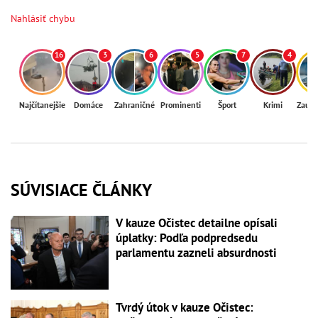
Nahlásiť chybu
16
3
6
5
7
4
Najčítanejšie
Domáce
Zahraničné
Prominenti
Šport
Krimi
Zaují
SÚVISIACE ČLÁNKY
V kauze Očistec detailne opísali
úplatky: Podľa podpredsedu
parlamentu zazneli absurdnosti
Tvrdý útok v kauze Očistec: