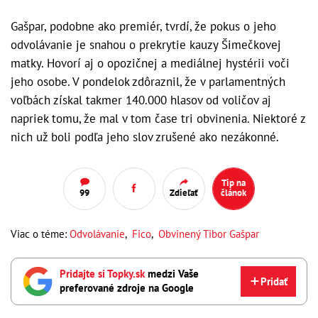
Gašpar, podobne ako premiér, tvrdí, že pokus o jeho
odvolávanie je snahou o prekrytie kauzy Šimečkovej
matky. Hovorí aj o opozičnej a mediálnej hystérii voči
jeho osobe. V pondelok zdôraznil, že v parlamentných
voľbách získal takmer 140.000 hlasov od voličov aj
napriek tomu, že mal v tom čase tri obvinenia. Niektoré z
nich už boli podľa jeho slov zrušené ako nezákonné.
Tip na
99
Zdieľať
článok
Viac o téme:
Odvolávanie
,
Fico
,
Obvinený Tibor Gašpar
Pridajte si Topky.sk
medzi Vaše
Pridať
preferované zdroje na Google