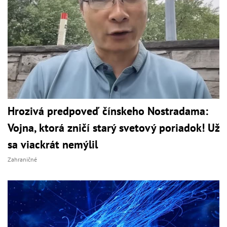
Hrozivá predpoveď čínskeho Nostradama:
Vojna, ktorá zničí starý svetový poriadok! Už
sa viackrát nemýlil
Zahraničné