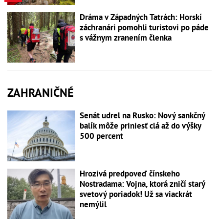
Dráma v Západných Tatrách: Horskí
záchranári pomohli turistovi po páde
s vážnym zranením členka
ZAHRANIČNÉ
Senát udrel na Rusko: Nový sankčný
balík môže priniesť clá až do výšky
500 percent
Hrozivá predpoveď čínskeho
Nostradama: Vojna, ktorá zničí starý
svetový poriadok! Už sa viackrát
nemýlil