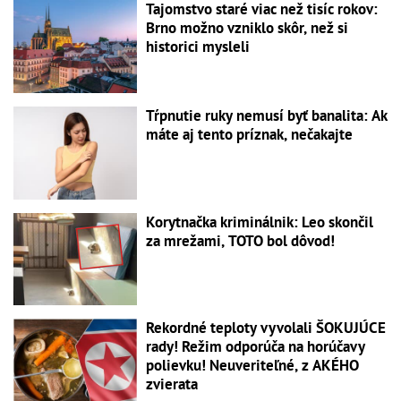
Tajomstvo staré viac než tisíc rokov:
Brno možno vzniklo skôr, než si
historici mysleli
Tŕpnutie ruky nemusí byť banalita: Ak
máte aj tento príznak, nečakajte
Korytnačka kriminálnik: Leo skončil
za mrežami, TOTO bol dôvod!
Rekordné teploty vyvolali ŠOKUJÚCE
rady! Režim odporúča na horúčavy
polievku! Neuveriteľné, z AKÉHO
zvierata