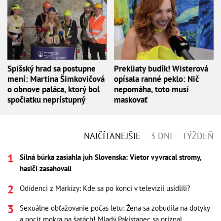
Spišský hrad sa postupne
Prekliaty budík! Wisterová
mení: Martina Šimkovičová
opísala ranné peklo: Nič
o obnove paláca, ktorý bol
nepomáha, toto musí
spočiatku neprístupný
maskovať
NAJČÍTANEJŠIE
3 DNI
TÝŽDEŇ
Silná búrka zasiahla juh Slovenska: Vietor vyvracal stromy,
hasiči zasahovali
Odídenci z Markízy: Kde sa po konci v televízii usídlili?
Sexuálne obťažovanie počas letu: Žena sa zobudila na dotyky
a pocit mokra na šatách! Mladý Pakistanec sa priznal