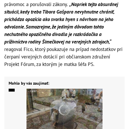
právomoc a porušovali zákony.
„Napriek tejto absurdnej
situácii, kedy treba Tibora Gašpara nevyhnutne chrániť,
prichádza opozícia ako svorka hyen s návrhom na jeho
odvolanie. Samozrejme, že jediným dôvodom tohto
nechutného opozičného divadla je rozkrádačka a
príživníctvo rodiny Šimečkovej na verejných zdrojoch,“
reagoval Fico, ktorý poukazuje na prípad nedostatkov pri
čerpaní verejných dotácií pri občianskom združení
Projekt Fórum, za ktorým je matka šéfa PS.
Mohlo by vás zaujímať: