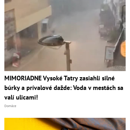
MIMORIADNE Vysoké Tatry zasiahli silné
búrky a prívalové dažde: Voda v mestách sa
valí ulicami!
Domáce