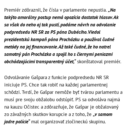
Premiér zdôraznil, že čísla v parlamente nepustia.
„Na
takýto amorálny postup nemá opozícia dostatok hlasov. Ak
sa však do neho aj tak pustí, podáme návrh na odvolanie
podpredsedu NR SR za PS pána Dubéciho. Viedol
prezidentskú kampaň pána Procházku a používal čudné
metódy na jej financovanie. Až také čudné, že ho natrel
samotný pán Procházka a spojil ho s čiernymi peniazmi
obchádzajúcimi transparentný účet,“
skonštatoval premiér.
Odvolávanie Gašpara z funkcie podpredsedu NR SR
iniciuje PS. Chce tak robiť na každej parlamentnej
schôdzi. Tvrdí, že Gašpar nemôže byť tvárou parlamentu a
musí pre svoju obžalobu odstúpiť. PS sa odvoláva najmä
na kauzu Očistec a zdôrazňuje, že Gašpar je obžalovaný
zo závažných skutkov korupcie a z toho, že
„v samom
jadre polície“
mal organizovať zločineckú skupinu.