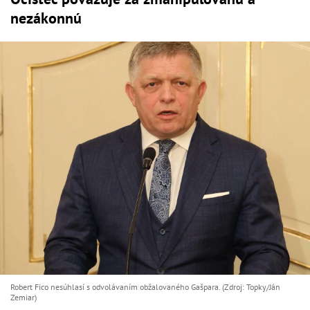
nezákonnú
Robert Fico nesúhlasí s odvolávaním obžalovaného Gašpara. (Zdroj: Topky/Ján
Zemiar)