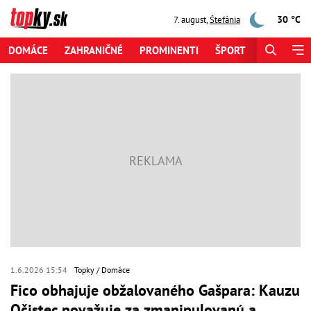
30 °C
7. august
,
Štefánia
DOMÁCE
ZAHRANIČNÉ
PROMINENTI
ŠPORT
ZAUJÍMAV
1.6.2026 15:54
Topky
Domáce
Fico obhajuje obžalovaného Gašpara: Kauzu
Očistec považuje za zmanipulovanú a