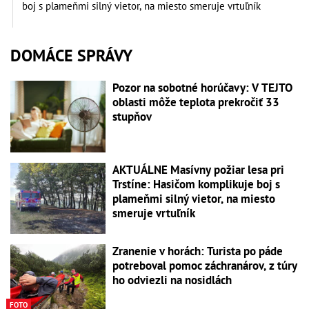
boj s plameňmi silný vietor, na miesto smeruje vrtuľník
DOMÁCE SPRÁVY
Pozor na sobotné horúčavy: V TEJTO
oblasti môže teplota prekročiť 33
stupňov
AKTUÁLNE Masívny požiar lesa pri
Trstíne: Hasičom komplikuje boj s
plameňmi silný vietor, na miesto
smeruje vrtuľník
Zranenie v horách: Turista po páde
potreboval pomoc záchranárov, z túry
ho odviezli na nosidlách
FOTO