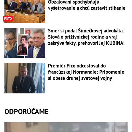
Obžalovaní spochybňujú
vyšetrovanie a chcú zastaviť stíhanie
FOTO
Smer si podal Šimečkovej advokáta:
Slová o príživníckej rodine a vraj
zakrýva fakty, prehovoril aj KUBINA!
Premiér Fico odcestoval do
francúzskej Normandie: Pripomenie
si obete druhej svetovej vojny
ODPORÚČAME