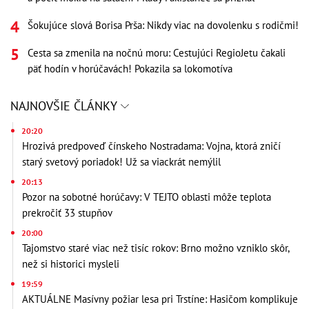
Šokujúce slová Borisa Prša: Nikdy viac na dovolenku s rodičmi!
Cesta sa zmenila na nočnú moru: Cestujúci RegioJetu čakali
päť hodín v horúčavách! Pokazila sa lokomotíva
NAJNOVŠIE ČLÁNKY
20:20
Hrozivá predpoveď čínskeho Nostradama: Vojna, ktorá zničí
starý svetový poriadok! Už sa viackrát nemýlil
20:13
Pozor na sobotné horúčavy: V TEJTO oblasti môže teplota
prekročiť 33 stupňov
20:00
Tajomstvo staré viac než tisíc rokov: Brno možno vzniklo skôr,
než si historici mysleli
19:59
AKTUÁLNE Masívny požiar lesa pri Trstíne: Hasičom komplikuje