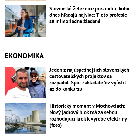
Slovenské železnice prezradili, koho
dnes hľadajú najviac: Tieto profesie
sú mimoriadne žiadané
EKONOMIKA
Jeden z najúspešnejších slovenských
cestovateľských projektov sa
rozpadol. Spor zakladateľov vyústil
až do konkurzu
Historický moment v Mochovciach:
Nový jadrový blok má za sebou
rozhodujúci krok k výrobe elektriny
(foto)