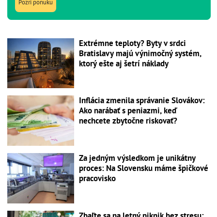
Pozri ponuku
Extrémne teploty? Byty v srdci
Bratislavy majú výnimočný systém,
ktorý ešte aj šetrí náklady
Inflácia zmenila správanie Slovákov:
Ako narábať s peniazmi, keď
nechcete zbytočne riskovať?
Za jedným výsledkom je unikátny
proces: Na Slovensku máme špičkové
pracovisko
Zbaľte sa na letný piknik bez stresu: