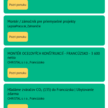
Pozri ponuku
Montér / zámočník pre priemyselné projekty
LepsiaPraca.sk, Zahraničie
Pozri ponuku
MONTÉR OCEĽOVÝCH KONŠTRUKCIÍ - FRANCÚZSKO - 3 600
netto
CHRISTAL s. r. o., Francúzsko
Pozri ponuku
Hľadáme zváračov CO₂ (135) do Francúzska | Ubytovanie
zdarma
CHRISTAL s. r. o., Francúzsko