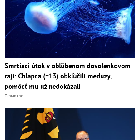
Smrtiaci útok v obľúbenom dovolenkovom
raji: Chlapca (†13) obkľúčili medúzy,
pomôcť mu už nedokázali
Zahraničné