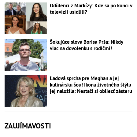
Odídenci z Markízy: Kde sa po konci v
televízii usídlili?
Šokujúce slová Borisa Prša: Nikdy
viac na dovolenku s rodičmi!
Ľadová sprcha pre Meghan a jej
kulinársku šou! Ikona životného štýlu
jej naložila: Nestačí si obliecť zásteru
ZAUJÍMAVOSTI