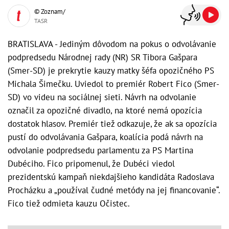
© Zoznam/
TASR
BRATISLAVA - Jediným dôvodom na pokus o odvolávanie
podpredsedu Národnej rady (NR) SR Tibora Gašpara
(Smer-SD) je prekrytie kauzy matky šéfa opozičného PS
Michala Šimečku. Uviedol to premiér Robert Fico (Smer-
SD) vo videu na sociálnej sieti. Návrh na odvolanie
označil za opozičné divadlo, na ktoré nemá opozícia
dostatok hlasov. Premiér tiež odkazuje, že ak sa opozícia
pustí do odvolávania Gašpara, koalícia podá návrh na
odvolanie podpredsedu parlamentu za PS Martina
Dubéciho. Fico pripomenul, že Dubéci viedol
prezidentskú kampaň niekdajšieho kandidáta Radoslava
Procházku a „používal čudné metódy na jej financovanie“.
Fico tiež odmieta kauzu Očistec.