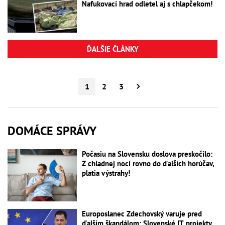
Nafukovací hrad odletel aj s chlapčekom!
ĎALŠIE ČLÁNKY
1
2
3
DOMÁCE SPRÁVY
Počasiu na Slovensku doslova preskočilo:
Z chladnej noci rovno do ďalších horúčav,
platia výstrahy!
Europoslanec Zdechovský varuje pred
ďalším škandálom: Slovenské IT projekty