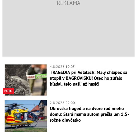
4.8.2026 19:05
TRAGÉDIA pri Veľatách: Malý chlapec sa
utopil v BAGROVISKU! Otec ho zúfalo
hľadal, telo našli až hasiči
FOTO
2.8.2026 22:00
Obrovská tragédia na dvore rodinného
domu: Stará mama autom prešla len 1,5-
ročné dievčatko