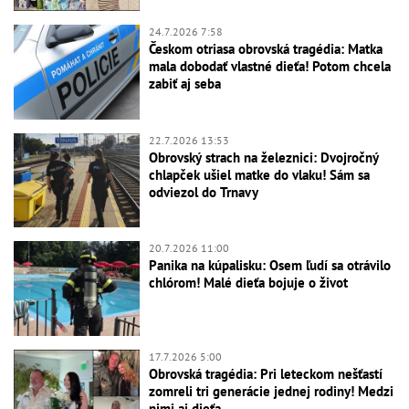
24.7.2026 7:58
Českom otriasa obrovská tragédia: Matka
mala dobodať vlastné dieťa! Potom chcela
zabiť aj seba
22.7.2026 13:53
Obrovský strach na železnici: Dvojročný
chlapček ušiel matke do vlaku! Sám sa
odviezol do Trnavy
20.7.2026 11:00
Panika na kúpalisku: Osem ľudí sa otrávilo
chlórom! Malé dieťa bojuje o život
17.7.2026 5:00
Obrovská tragédia: Pri leteckom nešťastí
zomreli tri generácie jednej rodiny! Medzi
nimi aj dieťa