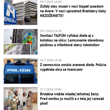
30.7.2026 14:00
Zúfalý otec musel v noci klopať susedom
na dvere: V noci uprostred Bratislavy lieky
NEZOŽENIETE!
29.7.2026 14:38
Smrtiaci TAJFÚN vyfúkol dieťa aj s
kolískou na ulicu: Lomcovanie stavebnou
plošinou a infarktové stavy robotníkov
28.7.2026 18:40
Z nemocnice zmizlo zranené dieťa: Polícia
vypátrala otca za hranicami
27.7.2026 23:00
Brutálna vražda mladej tehotnej ženy:
Pred smrťou ju mučili a z tela jej vyrezali
plod!