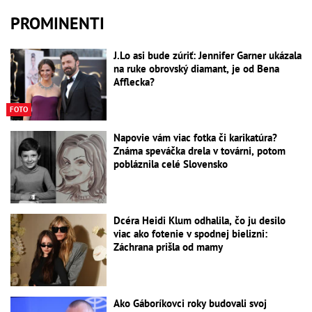
PROMINENTI
J.Lo asi bude zúriť: Jennifer Garner ukázala
na ruke obrovský diamant, je od Bena
Afflecka?
FOTO
Napovie vám viac fotka či karikatúra?
Známa speváčka drela v továrni, potom
pobláznila celé Slovensko
Dcéra Heidi Klum odhalila, čo ju desilo
viac ako fotenie v spodnej bielizni:
Záchrana prišla od mamy
Ako Gáboríkovci roky budovali svoj