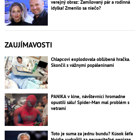
verejný obraz: Zamilovaný pár a rodinná
idylka! Zmenilo sa niečo?
ZAUJÍMAVOSTI
Chlapcovi explodovala obľúbená hračka.
Skončil s vážnymi popáleninami
PANIKA v kine, návštevníci hromadne
opustili sálu! Spider-Man mal problém s
vetrami
Toto je suma za jednu bundu? Kúsok šéfa
Nvidie vydražili za neuveriteľné peniaze