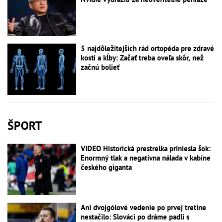
5 najdôležitejších rád ortopéda pre zdravé
kosti a kĺby: Začať treba oveľa skôr, než
začnú bolieť
ŠPORT
VIDEO Historická prestrelka priniesla šok:
Enormný tlak a negatívna nálada v kabíne
českého giganta
Ani dvojgólové vedenie po prvej tretine
nestačilo: Slováci po dráme padli s