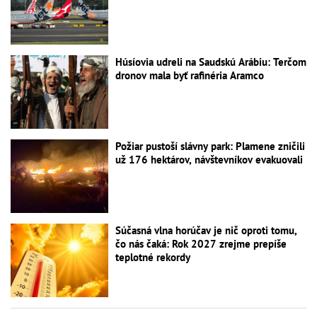
Húsíovia udreli na Saudskú Arábiu: Terčom
dronov mala byť rafinéria Aramco
Požiar pustoší slávny park: Plamene zničili
už 176 hektárov, návštevníkov evakuovali
Súčasná vlna horúčav je nič oproti tomu,
čo nás čaká: Rok 2027 zrejme prepíše
teplotné rekordy