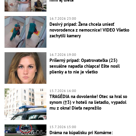
16.7.2026 23:00
Desivý prípad: Žena chcela uniesť
novorodenca z nemocnice! VIDEO Všetko
zachytili kamery
16.7.2026 19:00
Príšerný prípad: Opatrovateľka (25)
sexuálne napadla chlapca! Ešte nosil
plienky a to nie je všetko
15.7.2026 16:00
TRAGÉDIA na dovolenke! Otec sa hral so
synom (†3) v hoteli na lietadlo, vypadol
mu z okna! Dieťa neprežilo
15.7.2026 15:00
Dráma na kúpalisku pri Komárne: