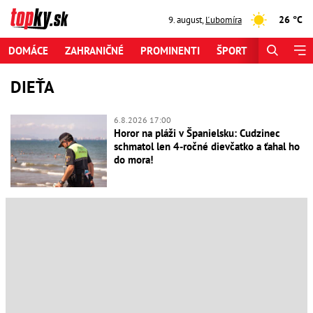
26 °C
9. august
,
Ľubomíra
DOMÁCE
ZAHRANIČNÉ
PROMINENTI
ŠPORT
ZAUJÍMAV
DIEŤA
6.8.2026 17:00
Horor na pláži v Španielsku: Cudzinec
schmatol len 4-ročné dievčatko a ťahal ho
do mora!