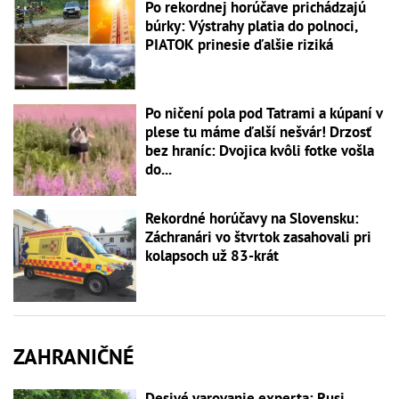
Po rekordnej horúčave prichádzajú
búrky: Výstrahy platia do polnoci,
PIATOK prinesie ďalšie riziká
Po ničení pola pod Tatrami a kúpaní v
plese tu máme ďalší nešvár! Drzosť
bez hraníc: Dvojica kvôli fotke vošla
do...
Rekordné horúčavy na Slovensku:
Záchranári vo štvrtok zasahovali pri
kolapsoch už 83-krát
ZAHRANIČNÉ
Desivé varovanie experta: Rusi