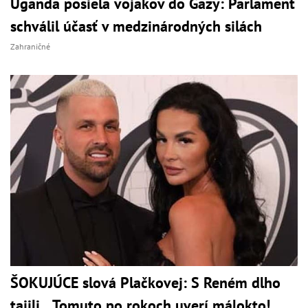
Uganda posiela vojakov do Gazy: Parlament
schválil účasť v medzinárodných silách
Zahraničné
ŠOKUJÚCE slová Plačkovej: S Reném dlho
tajili... Tomuto po rokoch uverí málokto!