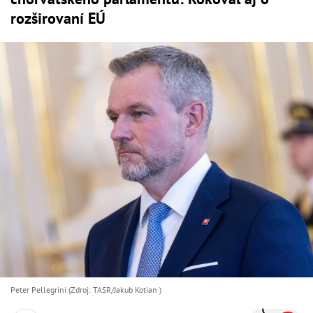
rozširovaní EÚ
Peter Pellegrini (Zdroj: TASR/Jakub Kotian )