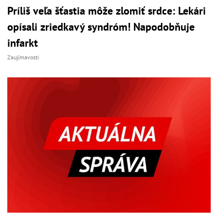
Príliš veľa šťastia môže zlomiť srdce: Lekári
opísali zriedkavý syndróm! Napodobňuje
infarkt
Zaujímavosti