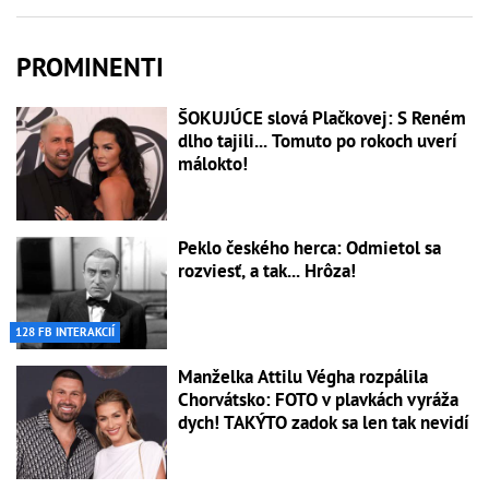
PROMINENTI
ŠOKUJÚCE slová Plačkovej: S Reném
dlho tajili... Tomuto po rokoch uverí
málokto!
Peklo českého herca: Odmietol sa
rozviesť, a tak... Hrôza!
128 FB INTERAKCIÍ
Manželka Attilu Végha rozpálila
Chorvátsko: FOTO v plavkách vyráža
dych! TAKÝTO zadok sa len tak nevidí