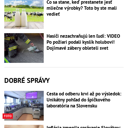
Čo sa stane, keď prestanete jesť
mliečne výrobky? Toto by ste mali
vedieť
Hasiči nezachraňujú len ľudí: VIDEO
Po požiari podali kyslík holubovi!
Dojímavé zábery obleteli svet
DOBRÉ SPRÁVY
Cesta od odberu krvi až po výsledok:
Unikátny pohľad do špičkového
laboratória na Slovensku
FOTO
Inflácia zmenila správanie Slovákov: