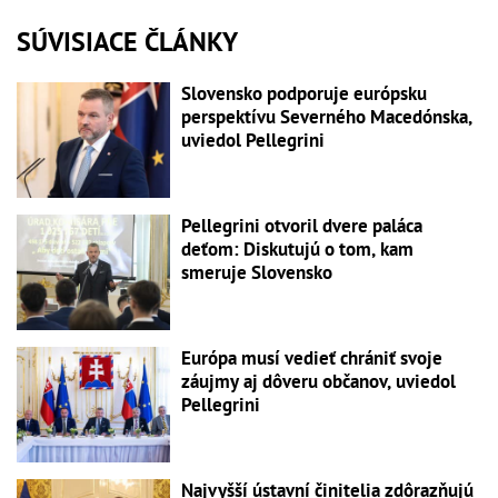
SÚVISIACE ČLÁNKY
Slovensko podporuje európsku
perspektívu Severného Macedónska,
uviedol Pellegrini
Pellegrini otvoril dvere paláca
deťom: Diskutujú o tom, kam
smeruje Slovensko
Európa musí vedieť chrániť svoje
záujmy aj dôveru občanov, uviedol
Pellegrini
Najvyšší ústavní činitelia zdôrazňujú