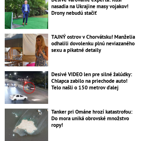
nasadia na Ukrajine masy vojakov!
Drony nebudú stačiť
TAJNÝ ostrov v Chorvátsku! Manželia
odhalili dovolenku plnú neviazaného
sexu a pikatné detaily
Desivé VIDEO len pre silné žalúdky:
Chlapca zabilo na priechode auto!
Telo našli o 150 metrov ďalej
Tanker pri Ománe hrozí katastrofou:
Do mora uniká obrovské množstvo
ropy!