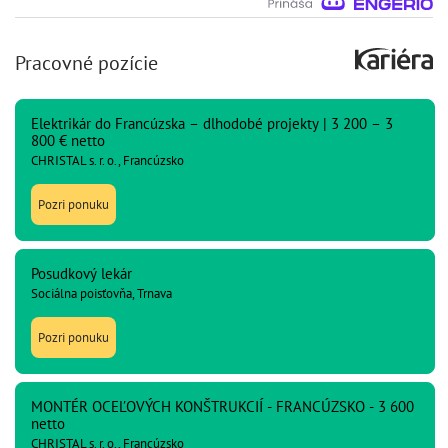
Pracovné pozície
Elektrikár do Francúzska – dlhodobé projekty | 3 200 – 3
800 € netto
CHRISTAL s. r. o., Francúzsko
Pozri ponuku
Posudkový lekár
Sociálna poisťovňa, Trnava
Pozri ponuku
MONTÉR OCEĽOVÝCH KONŠTRUKCIÍ - FRANCÚZSKO - 3 600
netto
CHRISTAL s. r. o., Francúzsko