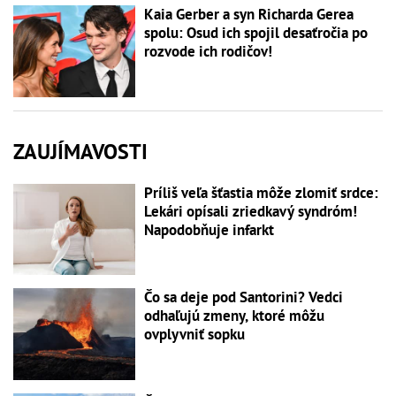
Kaia Gerber a syn Richarda Gerea
spolu: Osud ich spojil desaťročia po
rozvode ich rodičov!
ZAUJÍMAVOSTI
Príliš veľa šťastia môže zlomiť srdce:
Lekári opísali zriedkavý syndróm!
Napodobňuje infarkt
Čo sa deje pod Santorini? Vedci
odhaľujú zmeny, ktoré môžu
ovplyvniť sopku