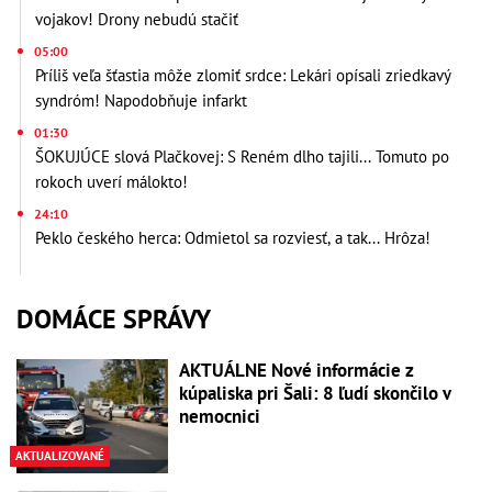
vojakov! Drony nebudú stačiť
05:00
Príliš veľa šťastia môže zlomiť srdce: Lekári opísali zriedkavý
syndróm! Napodobňuje infarkt
01:30
ŠOKUJÚCE slová Plačkovej: S Reném dlho tajili... Tomuto po
rokoch uverí málokto!
24:10
Peklo českého herca: Odmietol sa rozviesť, a tak... Hrôza!
DOMÁCE SPRÁVY
AKTUÁLNE Nové informácie z
kúpaliska pri Šali: 8 ľudí skončilo v
nemocnici
AKTUALIZOVANÉ