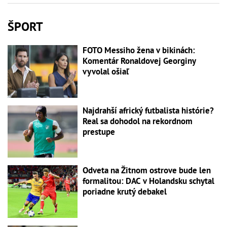
ŠPORT
FOTO Messiho žena v bikinách:
Komentár Ronaldovej Georginy
vyvolal ošiaľ
Najdrahší africký futbalista histórie?
Real sa dohodol na rekordnom
prestupe
Odveta na Žitnom ostrove bude len
formalitou: DAC v Holandsku schytal
poriadne krutý debakel