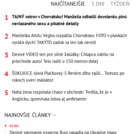
NAJČÍTANEJŠIE
3 DNI
TÝŽDEŇ
TAJNÝ ostrov v Chorvátsku! Manželia odhalili dovolenku plnú
neviazaného sexu a pikatné detaily
Manželka Attilu Végha rozpálila Chorvátsko: FOTO v plavkách
vyráža dych! TAKÝTO zadok sa len tak nevidí
Desivé VIDEO len pre silné žalúdky: Chlapca zabilo na
priechode auto! Telo našli o 150 metrov ďalej
ŠOKUJÚCE slová Plačkovej: S Reném dlho tajili... Tomuto po
rokoch uverí málokto!
Nahá žena rozpútala chaos v obchode: Tvrdila, že je v
Anglicku, spomínala Jobsa aj amfetamín
NAJNOVŠIE ČLÁNKY
05:00
Desivé varovanie experta: Rusi nasadia na Ukrajine masy