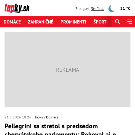
21 °C
7. august
,
Štefánia
DOMÁCE
ZAHRANIČNÉ
PROMINENTI
ŠPORT
ZAUJÍMAV
21.5.2026 18:26
Topky
Domáce
Pellegrini sa stretol s predsedom
chorvátskeho parlamentu: Rokoval aj o