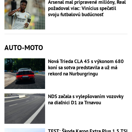
Arsenal mal pripravené milióny, Real
požadoval viac: Vinícius spečatil
svoju futbalovú budúcnosť
AUTO-MOTO
Nová Trieda CLA 45 s výkonom 680
koní sa sotva predstavila a už má
rekord na Nurburgringu
NDS začala s vylepšovaním vozovky
na diaľnici D1 za Trnavou
TEST: Škoda Karoq Extra Plus 1.5 TSI