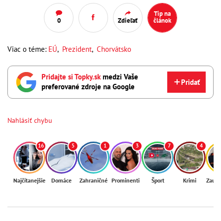
Tip na
0
Zdieľať
článok
Viac o téme:
EÚ
,
Prezident
,
Chorvátsko
Pridajte si Topky.sk
medzi Vaše
Pridať
preferované zdroje na Google
Nahlásiť chybu
16
5
1
3
7
4
Najčítanejšie
Domáce
Zahraničné
Prominenti
Šport
Krimi
Zaují