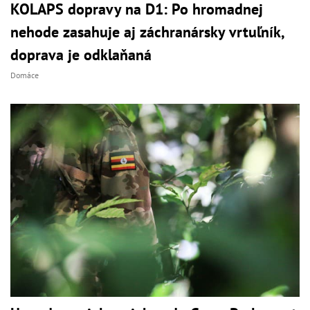
KOLAPS dopravy na D1: Po hromadnej
nehode zasahuje aj záchranársky vrtuľník,
doprava je odklaňaná
Domáce