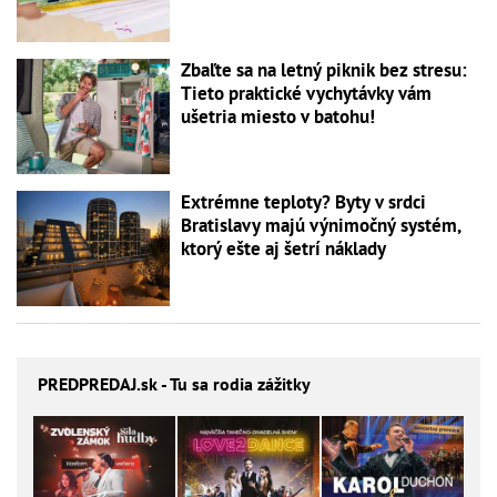
Zbaľte sa na letný piknik bez stresu:
Tieto praktické vychytávky vám
ušetria miesto v batohu!
Extrémne teploty? Byty v srdci
Bratislavy majú výnimočný systém,
ktorý ešte aj šetrí náklady
PREDPREDAJ
.sk - Tu sa rodia zážitky