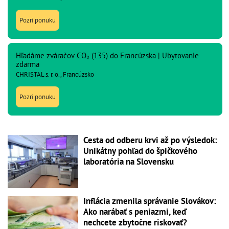
Pozri ponuku
Hľadáme zváračov CO₂ (135) do Francúzska | Ubytovanie
zdarma
CHRISTAL s. r. o., Francúzsko
Pozri ponuku
Cesta od odberu krvi až po výsledok:
Unikátny pohľad do špičkového
laboratória na Slovensku
Inflácia zmenila správanie Slovákov:
Ako narábať s peniazmi, keď
nechcete zbytočne riskovať?