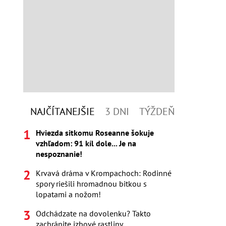
NAJČÍTANEJŠIE
3 DNI
TÝŽDEŇ
Hviezda sitkomu Roseanne šokuje
vzhľadom: 91 kíl dole... Je na
nespoznanie!
Krvavá dráma v Krompachoch: Rodinné
spory riešili hromadnou bitkou s
lopatami a nožom!
Odchádzate na dovolenku? Takto
zachránite izbové rastliny