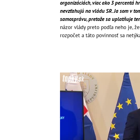
organizáciách, viac ako 3 percentá h
nevzťahujú na vládu SR. Ja som v tom
samosprávu, pretože sa uplatňuje te
názor vlády preto podľa neho je, že
rozpočet a táto povinnosť sa netýk