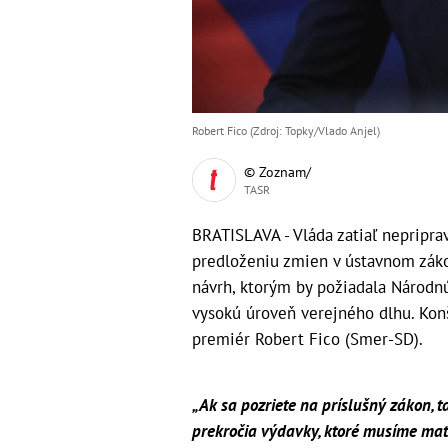
Robert Fico (Zdroj: Topky/Vlado Anjel)
© Zoznam/
TASR
BRATISLAVA - Vláda zatiaľ nepripra
predloženiu zmien v ústavnom záko
návrh, ktorým by požiadala Národn
vysokú úroveň verejného dlhu. Konš
premiér Robert Fico (Smer-SD).
„Ak sa pozriete na príslušný zákon, t
prekročia výdavky, ktoré musíme mať