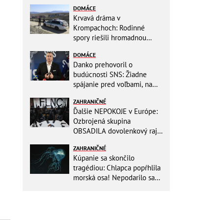
DOMÁCE
Krvavá dráma v
Krompachoch: Rodinné
spory riešili hromadnou
bitkou s lopatami a nožom!
DOMÁCE
Danko prehovoril o
budúcnosti SNS: Žiadne
spájanie pred voľbami, na
jeseň chystá zmeny
ZAHRANIČNÉ
Ďalšie NEPOKOJE v Európe:
Ozbrojená skupina
OBSADILA dovolenkový raj,
TOTO odkazuje všetkým
ZAHRANIČNÉ
turistom!
Kúpanie sa skončilo
tragédiou: Chlapca popŕhlila
morská osa! Nepodarilo sa
ho zachrániť