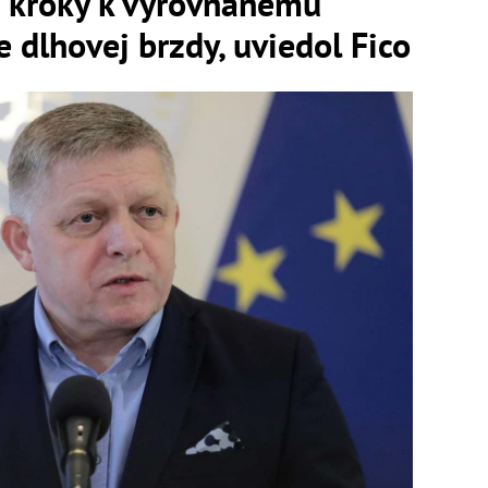
e kroky k vyrovnanému
 dlhovej brzdy, uviedol Fico