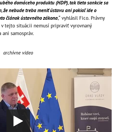
rubého domáceho produktu (HDP), tak tieto sankcie sa
, že nebude treba meniť ústavu ani pokiaľ ide o
nto článok ústavného zákona
,“ vyhlásil Fico. Právny
 v tejto situácii nemusí pripraviť vyrovnaný
a ani samospráv.
archívne video