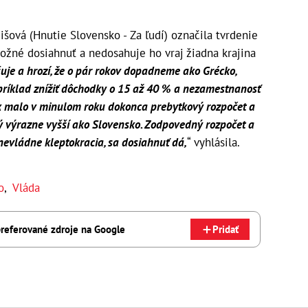
ová (Hnutie Slovensko - Za ľudí) označila tvrdenie
ožné dosiahnuť a nedosahuje ho vraj žiadna krajina
šuje a hrozí, že o pár rokov dopadneme ako Grécko,
príklad znížiť dôchodky o 15 až 40 % a nezamestnanosť
k malo v minulom roku dokonca prebytkový rozpočet a
 výrazne vyšší ako Slovensko. Zodpovedný rozpočet a
nevládne kleptokracia, sa dosiahnuť dá,
“ vyhlásila.
o
,
Vláda
referované zdroje na Google
Pridať