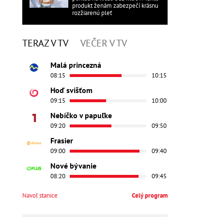
produkt ženám zabezpečí krásnu
rozžiarenú pleť
TERAZ V TV
VEČER V TV
Malá princezná
08:15
10:15
Hoď svišťom
09:15
10:00
Nebíčko v papuľke
09:20
09:50
Frasier
09:00
09:40
Nové bývanie
08:20
09:45
Navoľ stanice
Celý program