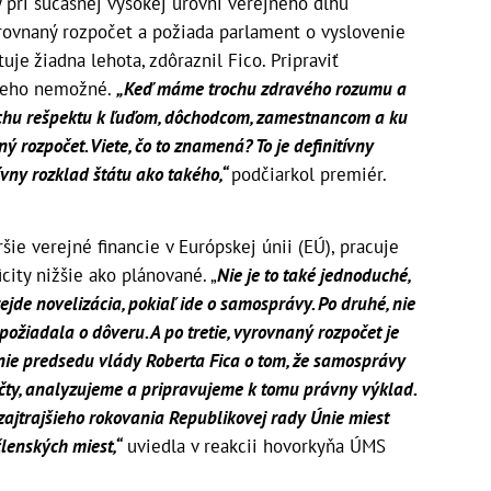
y pri súčasnej vysokej úrovni verejného dlhu
yrovnaný rozpočet a požiada parlament o vyslovenie
uje žiadna lehota, zdôraznil Fico. Pripraviť
 neho nemožné.
„Keď máme trochu zdravého rozumu a
rochu rešpektu k ľuďom, dôchodcom, zamestnancom a ku
 rozpočet. Viete, čo to znamená? To je definitívny
tívny rozklad štátu ako takého,“
podčiarkol premiér.
šie verejné financie v Európskej únii (EÚ), pracuje
city nižšie ako plánované. „
Nie je to také jednoduché,
rejde novelizácia, pokiaľ ide o samosprávy. Po druhé, nie
požiadala o dôveru. A po tretie, vyrovnaný rozpočet je
nie predsedu vlády Roberta Fica o tom, že samosprávy
čty, analyzujeme a pripravujeme k tomu právny výklad.
jtrajšieho rokovania Republikovej rady Únie miest
lenských miest,“
uviedla v reakcii hovorkyňa ÚMS