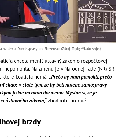
a na tému: Dobré správy pre Slovensko (Zdroj: Topky/Vlado Anjel)
oalícia chcela meniť ústavný zákon o rozpočtovej
tým nepomohla. Na zmenu je v Národnej rade (NR) SR
, ktoré koalícia nemá.
„Prečo by nám pomohli, prečo
riť chaos v štáte tým, že by boli nútené samosprávy
akými fiškusmi mám dočinenia. Myslím si, že je
ciu ústavného zákona,“
zhodnotil premiér.
lhovej brzdy