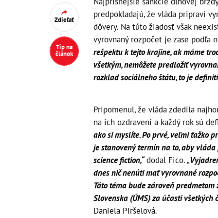
Najprísnejšie sankcie dlhovej brzd
predpokladajú, že vláda pripraví v
Zdieľať
dôvery. Na túto žiadosť však neexist
vyrovnaný rozpočet je zase podľa
Tip na
rešpektu k tejto krajine, ak máme t
článok
všetkým, nemôžete predložiť vyrovnaný
rozklad sociálneho štátu, to je defini
Pripomenul, že vláda zdedila najhor
na ich ozdravení a každý rok sú defi
ako si myslíte. Po prvé, veľmi ťažko p
je stanovený termín na to, aby vláda 
science fiction,“
dodal Fico. „
Vyjadre
dnes nič nenúti mať vyrovnané rozpo
Táto téma bude zároveň predmetom za
Slovenska (ÚMS) za účasti všetkých č
Daniela Piršelová.