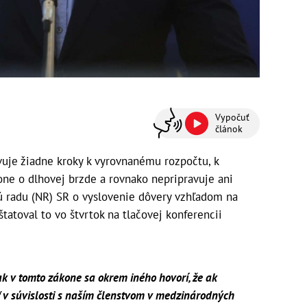
Vypočuť
článok
vuje žiadne kroky k vyrovnanému rozpočtu, k
ne o dlhovej brzde a rovnako nepripravuje ani
ú radu (NR) SR o vyslovenie dôvery vzhľadom na
tatoval to vo štvrtok na tlačovej konferencii
ak v tomto zákone sa okrem iného hovorí, že ak
 v súvislosti s naším členstvom v medzinárodných