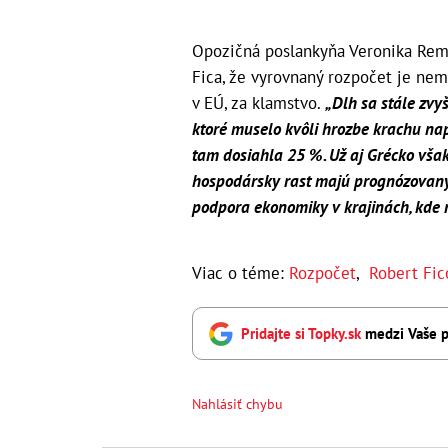
Opozičná poslankyňa Veronika Remiš
Fica, že vyrovnaný rozpočet je nem
v EÚ, za klamstvo.
„Dlh sa stále zvy
ktoré muselo kvôli hrozbe krachu na
tam dosiahla 25 %. Už aj Grécko vša
hospodársky rast majú prognózovaný
podpora ekonomiky v krajinách, kde 
Viac o téme:
Rozpočet
,
Robert Fic
Pridajte si Topky.sk
medzi Vaše p
Nahlásiť chybu