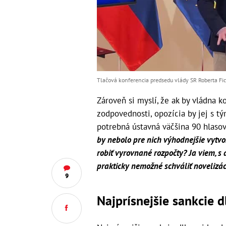
Tlačová konferencia predsedu vlády SR Roberta Fic
Zároveň si myslí, že ak by vládna k
zodpovednosti, opozícia by jej s 
potrebná ústavná väčšina 90 hlasov
by nebolo pre nich výhodnejšie vytvo
robiť vyrovnané rozpočty? Ja viem, s 
prakticky nemožné schváliť novelizá
9
Najprísnejšie sankcie d