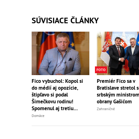
SÚVISIACE ČLÁNKY
FOTO
Fico vybuchol: Kopol si
Premiér Fico sa v
do médií aj opozície,
Bratislave stretol 
štipľavo si podal
srbským ministro
Šimečkovu rodinu!
obrany Gašićom
Spomenul aj tretiu
Zahraničné
svetovú vojnu
Domáce