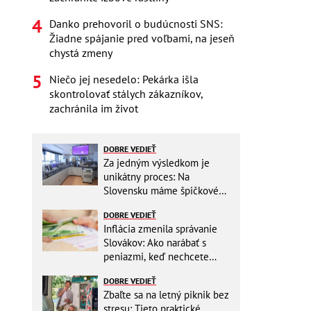
Danko prehovoril o budúcnosti SNS:
Žiadne spájanie pred voľbami, na jeseň
chystá zmeny
Niečo jej nesedelo: Pekárka išla
skontrolovať stálych zákazníkov,
zachránila im život
DOBRE VEDIEŤ
Za jedným výsledkom je
unikátny proces: Na
Slovensku máme špičkové
pracovisko
DOBRE VEDIEŤ
Inflácia zmenila správanie
Slovákov: Ako narábať s
peniazmi, keď nechcete
zbytočne riskovať?
DOBRE VEDIEŤ
Zbaľte sa na letný piknik bez
stresu: Tieto praktické