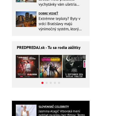
vychytávky vám ušetria
miesto v batohu!
DOBRE VEDIEŤ
Extrémne teploty? Byty v
srdci Bratislavy majú
výnimočný systém, ktorý
ešte aj šetrí náklady
PREDPREDAJ
.sk - Tu sa rodia zážitky
SLOVENSKÉ CELEBRITY
Jasmina Alagič Vrbovská mení
pohľad na krásu bez filtrov: Tento