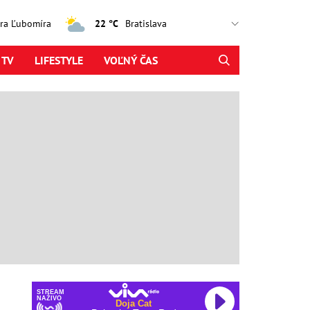
jtra Ľubomíra
22 °C
 TV
LIFESTYLE
VOĽNÝ ČAS
STREAM
NAŽIVO
Doja Cat