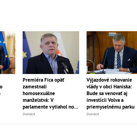
Premiéra Fica opäť
Výjazdové rokovanie
zamestnali
so
vlády v obci Haniska:
homosexuálne
m
Bude sa venovať aj
manželstvá: V
investícii Volva a
parlamente vytiahol nové
priemyselnému parku
pravidlá
Domáce
Domáce