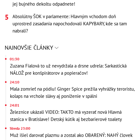
jej bujného dekoltu odpadnete!
Absolútny ŠOK v parlamente: Hlavným vchodom doň
uprostred zasadania napochodovali KAPYBARY, kde sa tam
nabrali?
NAJNOVŠIE ČLÁNKY
01:30
Zuzana Fialová to už nevydržala a drsne udrela: Sarkastická
NÁLOŽ pre konšpirátorov a popieračov!
24:10
Mala zomrieť na pódiu! Ginger Spice prežila vyhrážky teroristu,
kolaps na vrchole slávy aj poníženie v spálni
24:01
Železnice ukázali VIDEO: TAKTO má vyzerať nová Hlavná
stanica v Bratislave! Detský kútik aj bezbarierové toalety
Streda 23:00
Muž išiel darovať plazmu a zostal ako OBARENÝ: NAHÝ človek