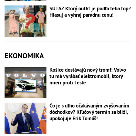
SÚŤAŽ Ktorý outfit je podľa teba top?
Hlasuj a vyhraj parádnu cenu!
EKONOMIKA
Košice dostávajú nový tromf: Volvo
tu má vyrábať elektromobil, ktorý
mieri proti Tesle
Čo je s dlho očakávaným zvyšovaním
dôchodkov? Kľúčový termín sa blíži,
upokojuje Erik Tomáš!