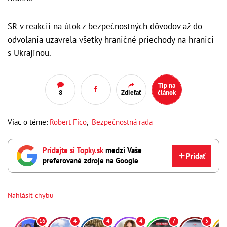
SR v reakcii na útok z bezpečnostných dôvodov až do
odvolania uzavrela všetky hraničné priechody na hranici
s Ukrajinou.
Tip na
8
Zdieľať
článok
Viac o téme:
Robert Fico
,
Bezpečnostná rada
Pridajte si Topky.sk
medzi Vaše
Pridať
preferované zdroje na Google
Nahlásiť chybu
16
4
4
4
7
5