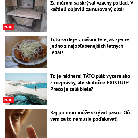
Za múrom sa skrýval vzácny poklad: V
kaštieli objavili zamurovaný oltár
FOTO
Toto sa deje v našom tele, ak zjeme
jedno z najobľúbenejších letných
jedál!
To je nádhera! TÁTO pláž vyzerá ako
z rozprávky, ale skutočne EXISTUJE!
Prečo je celá biela?
FOTO
Raj pri mori môže skrývať pascu: Oči
vám za to nemusia poďakovať!