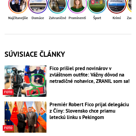
Najčítanejšie
Domáce
Zahraničné
Prominenti
Šport
Krimi
Zaují
SÚVISIACE ČLÁNKY
Fico prišiel pred novinárov v
zvláštnom outfite: Vážny dôvod na
netradičné nohavice, ZRANIL som sa!
FOTO
Premiér Robert Fico prijal delegáciu
z Číny: Slovensko chce priamu
leteckú linku s Pekingom
FOTO