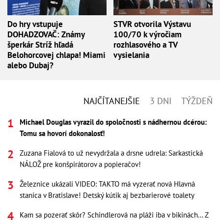
Do hry vstupuje
STVR otvorila Výstavu
DOHADZOVAČ: Známy
100/70 k výročiam
šperkár Stríž hľadá
rozhlasového a TV
Belohorcovej chlapa! Miami
vysielania
alebo Dubaj?
NAJČÍTANEJŠIE
3 DNI
TÝŽDEŇ
Michael Douglas vyrazil do spoločnosti s nádhernou dcérou:
Tomu sa hovorí dokonalosť!
Zuzana Fialová to už nevydržala a drsne udrela: Sarkastická
NÁLOŽ pre konšpirátorov a popieračov!
Železnice ukázali VIDEO: TAKTO má vyzerať nová Hlavná
stanica v Bratislave! Detský kútik aj bezbarierové toalety
Kam sa pozerať skôr? Schindlerová na pláži iba v bikinách... Z