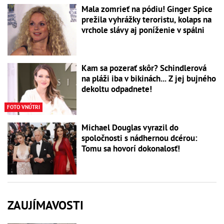
Mala zomrieť na pódiu! Ginger Spice
prežila vyhrážky teroristu, kolaps na
vrchole slávy aj poníženie v spálni
Kam sa pozerať skôr? Schindlerová
na pláži iba v bikinách... Z jej bujného
dekoltu odpadnete!
FOTO VNÚTRI
Michael Douglas vyrazil do
spoločnosti s nádhernou dcérou:
Tomu sa hovorí dokonalosť!
ZAUJÍMAVOSTI