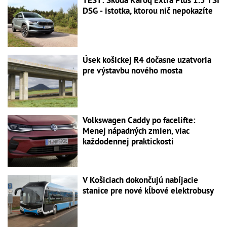
DSG - istotka, ktorou nič nepokazíte
Úsek košickej R4 dočasne uzatvoria
pre výstavbu nového mosta
Volkswagen Caddy po facelifte:
Menej nápadných zmien, viac
každodennej praktickosti
V Košiciach dokončujú nabíjacie
stanice pre nové kĺbové elektrobusy