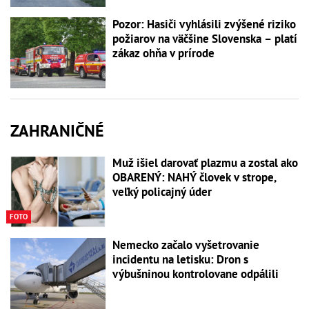
Pozor: Hasiči vyhlásili zvýšené riziko
požiarov na väčšine Slovenska – platí
zákaz ohňa v prírode
ZAHRANIČNÉ
Muž išiel darovať plazmu a zostal ako
OBARENÝ: NAHÝ človek v strope,
veľký policajný úder
FOTO
Nemecko začalo vyšetrovanie
incidentu na letisku: Dron s
výbušninou kontrolovane odpálili