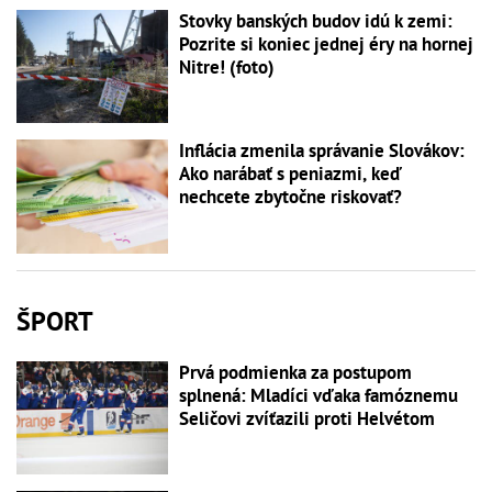
Stovky banských budov idú k zemi:
Pozrite si koniec jednej éry na hornej
Nitre! (foto)
Inflácia zmenila správanie Slovákov:
Ako narábať s peniazmi, keď
nechcete zbytočne riskovať?
ŠPORT
Prvá podmienka za postupom
splnená: Mladíci vďaka famóznemu
Seličovi zvíťazili proti Helvétom