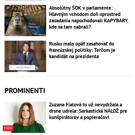
Absolútny ŠOK v parlamente:
Hlavným vchodom doň uprostred
zasadania napochodovali KAPYBARY,
kde sa tam nabrali?
Rusko malo opäť zasahovať do
francúzskej politiky: Terčom je
kandidát na prezidenta
PROMINENTI
Zuzana Fialová to už nevydržala a
drsne udrela: Sarkastická NÁLOŽ pre
konšpirátorov a popieračov!
FOTO