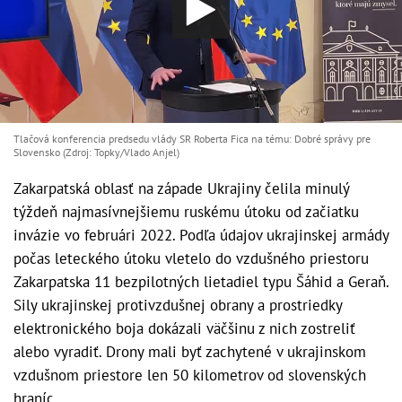
Tlačová konferencia predsedu vlády SR Roberta Fica na tému: Dobré správy pre
Slovensko (Zdroj: Topky/Vlado Anjel)
Zakarpatská oblasť na západe Ukrajiny čelila minulý
týždeň najmasívnejšiemu ruskému útoku od začiatku
invázie vo februári 2022. Podľa údajov ukrajinskej armády
počas leteckého útoku vletelo do vzdušného priestoru
Zakarpatska 11 bezpilotných lietadiel typu Šáhid a Geraň.
Sily ukrajinskej protivzdušnej obrany a prostriedky
elektronického boja dokázali väčšinu z nich zostreliť
alebo vyradiť. Drony mali byť zachytené v ukrajinskom
vzdušnom priestore len 50 kilometrov od slovenských
hraníc.