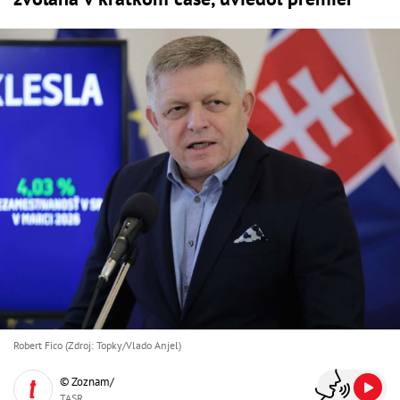
Robert Fico (Zdroj: Topky/Vlado Anjel)
© Zoznam/
TASR