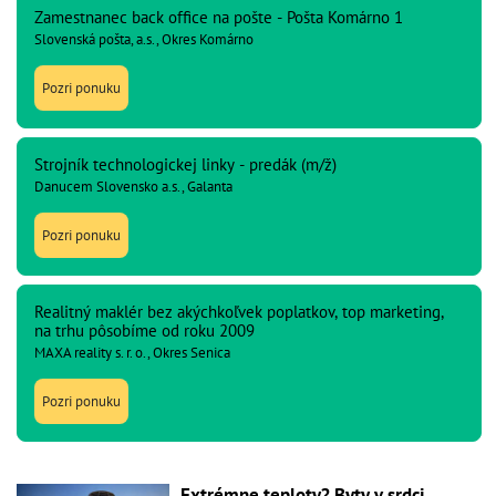
Zamestnanec back office na pošte - Pošta Komárno 1
Slovenská pošta, a.s., Okres Komárno
Pozri ponuku
Strojník technologickej linky - predák (m/ž)
Danucem Slovensko a.s., Galanta
Pozri ponuku
Realitný maklér bez akýchkoľvek poplatkov, top marketing,
na trhu pôsobíme od roku 2009
MAXA reality s. r. o., Okres Senica
Pozri ponuku
Extrémne teploty? Byty v srdci