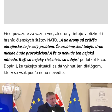
Fico považuje za vážnu vec, ak drony lietajú v blízkosti
hraníc členských štátov NATO.
„A tie drony sú zväčša
ukrajinské, to je celý problém. Čo urobíme, keď takýto dron
niekde bude provokáciou? A že to nebude len nejaká
náhoda. Trafí sa nejaký cieľ, niečo sa udeje,“
podotkol Fico.
Doplnil, že takejto situácii sa dá vyhnúť len dialógom,
ktorý sa však podľa neho nevedie.