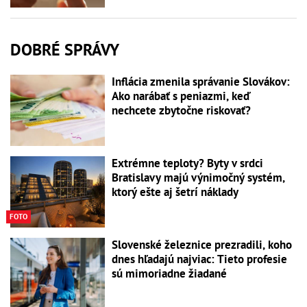
DOBRÉ SPRÁVY
Inflácia zmenila správanie Slovákov:
Ako narábať s peniazmi, keď
nechcete zbytočne riskovať?
Extrémne teploty? Byty v srdci
Bratislavy majú výnimočný systém,
ktorý ešte aj šetrí náklady
FOTO
Slovenské železnice prezradili, koho
dnes hľadajú najviac: Tieto profesie
sú mimoriadne žiadané