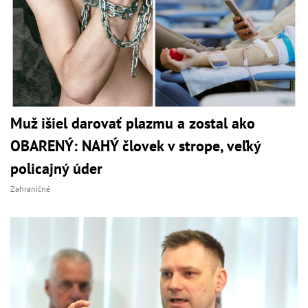
Muž išiel darovať plazmu a zostal ako
OBARENÝ: NAHÝ človek v strope, veľký
policajný úder
Zahraničné