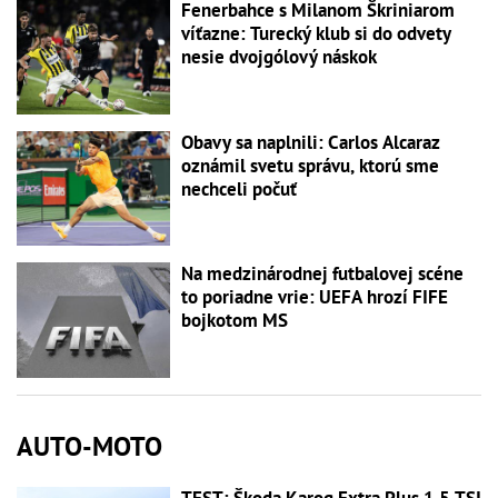
Fenerbahce s Milanom Škriniarom
víťazne: Turecký klub si do odvety
nesie dvojgólový náskok
Obavy sa naplnili: Carlos Alcaraz
oznámil svetu správu, ktorú sme
nechceli počuť
Na medzinárodnej futbalovej scéne
to poriadne vrie: UEFA hrozí FIFE
bojkotom MS
AUTO-MOTO
TEST: Škoda Karoq Extra Plus 1.5 TSI