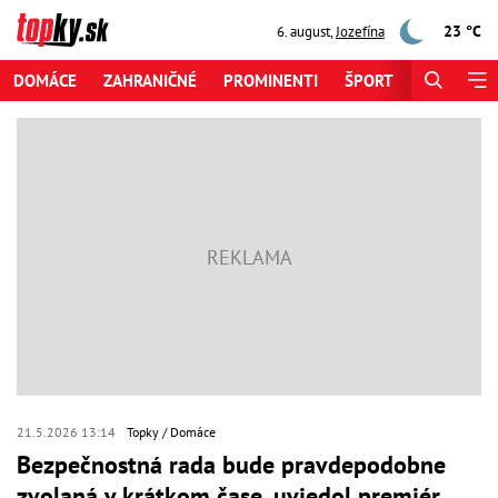
23 °C
6. august
,
Jozefína
DOMÁCE
ZAHRANIČNÉ
PROMINENTI
ŠPORT
ZAUJÍMAV
21.5.2026 13:14
Topky
Domáce
Bezpečnostná rada bude pravdepodobne
zvolaná v krátkom čase, uviedol premiér