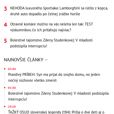
NEHODA luxusného športiaka: Lamborghini sa rútilo z kopca,
druhé auto dopadlo po čelnej zrážke horšie
Otravné komáre možno na vás neletia len tak: TEST
výskumníkov, čo ich priťahujú najviac?
Bolestivé tajomstvo Zdeny Studenkovej: V mladosti
podstúpila interrupciu!
NAJNOVŠIE ČLÁNKY
02:44
Pravdivý PRÍBEH: Syn ma prijal do svojho domu, no jeden
nočný rozhovor všetko zmenil
01:30
Bolestivé tajomstvo Zdeny Studenkovej: V mladosti podstúpila
interrupciu!
24:10
ŤAŽKÝ OSUD slovenskej legendy (†84): Prišla o dve deti aj o