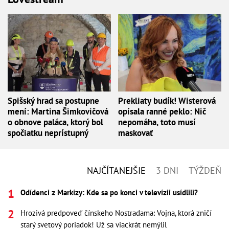
Spišský hrad sa postupne
Prekliaty budík! Wisterová
mení: Martina Šimkovičová
opísala ranné peklo: Nič
o obnove paláca, ktorý bol
nepomáha, toto musí
spočiatku neprístupný
maskovať
NAJČÍTANEJŠIE
3 DNI
TÝŽDEŇ
Odídenci z Markízy: Kde sa po konci v televízii usídlili?
Hrozivá predpoveď čínskeho Nostradama: Vojna, ktorá zničí
starý svetový poriadok! Už sa viackrát nemýlil