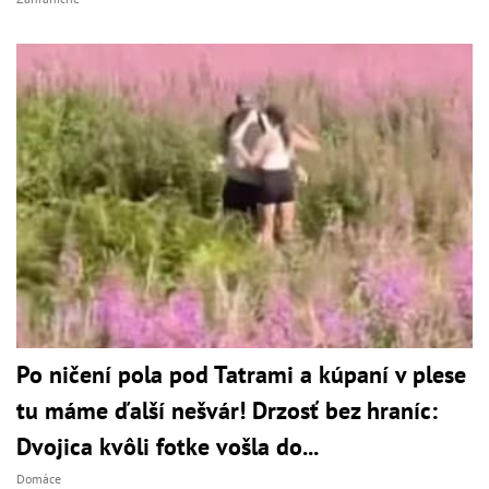
Po ničení pola pod Tatrami a kúpaní v plese
tu máme ďalší nešvár! Drzosť bez hraníc:
Dvojica kvôli fotke vošla do...
Domáce