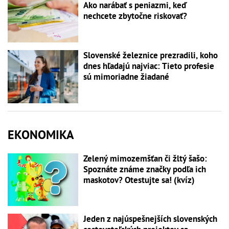
Ako narábať s peniazmi, keď
nechcete zbytočne riskovať?
Slovenské železnice prezradili, koho
dnes hľadajú najviac: Tieto profesie
sú mimoriadne žiadané
EKONOMIKA
Zelený mimozemšťan či žltý šašo:
Spoznáte známe značky podľa ich
maskotov? Otestujte sa! (kvíz)
Jeden z najúspešnejších slovenských