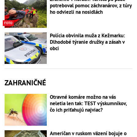
potreboval pomoc záchranárov, z túry
ho odviezli na nosidlách
FOTO
Polícia obvinila muža z Kežmarku:
Dlhodobé týranie družky a zásah v
obci
ZAHRANIČNÉ
Otravné komáre možno na vás
neletia len tak: TEST výskumníkov,
čo ich priťahujú najviac?
Američan v ruskom väzení bojuje o