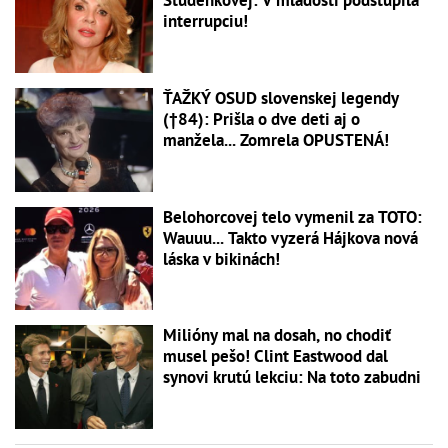
Studenkovej: V mladosti podstúpila
interrupciu!
ŤAŽKÝ OSUD slovenskej legendy
(†84): Prišla o dve deti aj o
manžela... Zomrela OPUSTENÁ!
Belohorcovej telo vymenil za TOTO:
Wauuu... Takto vyzerá Hájkova nová
láska v bikinách!
Milióny mal na dosah, no chodiť
musel pešo! Clint Eastwood dal
synovi krutú lekciu: Na toto zabudni