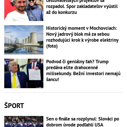
cestovateľských projektov sa
rozpadol. Spor zakladateľov vyústil
až do konkurzu
Historický moment v Mochovciach:
Nový jadrový blok má za sebou
rozhodujúci krok k výrobe elektriny
(foto)
Podvod či geniálny ťah? Trump
predáva elite drahocenné
milisekundy. Bežní investori nemajú
šancu!
ŠPORT
Sen o finále sa rozplynul: Slováci po
dobrom úvode podľahli USA