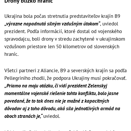
Drony blízko hraníc
Ukrajina bola počas stretnutia predstaviteľov krajín B9
„výrazne napadnutá silným vzdušným útokom“
, uviedol
prezident. Podľa informácií, ktoré dostal od vojenského
spravodajcu, boli drony v stredu zachytené v ukrajinskom
vzdušnom priestore len 50 kilometrov od slovenských
hraníc.
Všetci partneri z Aliancie, B9 a severských krajín sa podľa
Pellegriniho zhodli, že podpora Ukrajiny musí pokračovať.
„Priamo na moju otázku, či vidí prezident Zelenskyj
momentálne vojenské riešenie tohto konfliktu, bolo jasne
povedané, že to tak dnes nie je možné z kapacitných
dôvodov aj z toho dôvodu, aká sila jednotlivých armád na
oboch stranách je,“
uviedol.