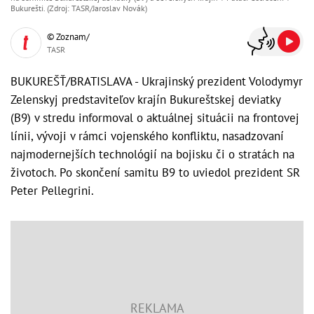
Bukurešti. (Zdroj: TASR/Jaroslav Novák)
© Zoznam/
TASR
BUKUREŠŤ/BRATISLAVA - Ukrajinský prezident Volodymyr
Zelenskyj predstaviteľov krajín Bukureštskej deviatky
(B9) v stredu informoval o aktuálnej situácii na frontovej
línii, vývoji v rámci vojenského konfliktu, nasadzovaní
najmodernejších technológií na bojisku či o stratách na
životoch. Po skončení samitu B9 to uviedol prezident SR
Peter Pellegrini.