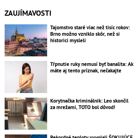
ZAUJÍMAVOSTI
Tajomstvo staré viac než tisíc rokov:
Brno možno vzniklo skôr, než si
historici mysleli
Tŕpnutie ruky nemusí byť banalita: Ak
máte aj tento príznak, nečakajte
Korytnačka kriminálnik: Leo skončil
za mrežami, TOTO bol dôvod!
Rekordné teploty vyvolali ŠOKUJÚCE