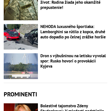
život: Rodina žiada jeho okamžité
prepustenie!
NEHODA luxusného športiaka:
Lamborghini sa rútilo z kopca, druhé
auto dopadlo po čelnej zrážke horšie
Dron s výbušninou na letisku vyvolal
spor: Rusko hovorí o provokácii
Kyjeva
PROMINENTI
Bolestivé tajomstvo Zdeny