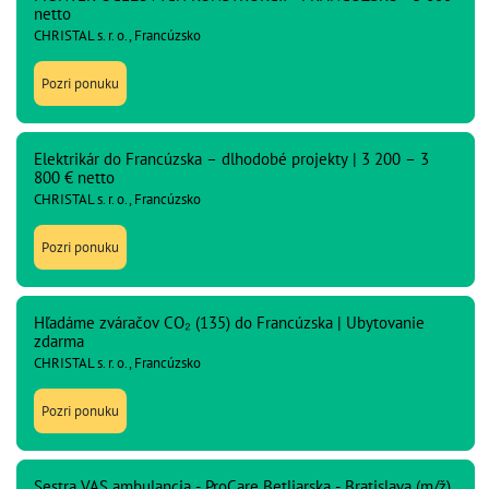
netto
CHRISTAL s. r. o., Francúzsko
Pozri ponuku
Elektrikár do Francúzska – dlhodobé projekty | 3 200 – 3
800 € netto
CHRISTAL s. r. o., Francúzsko
Pozri ponuku
Hľadáme zváračov CO₂ (135) do Francúzska | Ubytovanie
zdarma
CHRISTAL s. r. o., Francúzsko
Pozri ponuku
Sestra VAS ambulancia - ProCare Betliarska - Bratislava (m/ž)