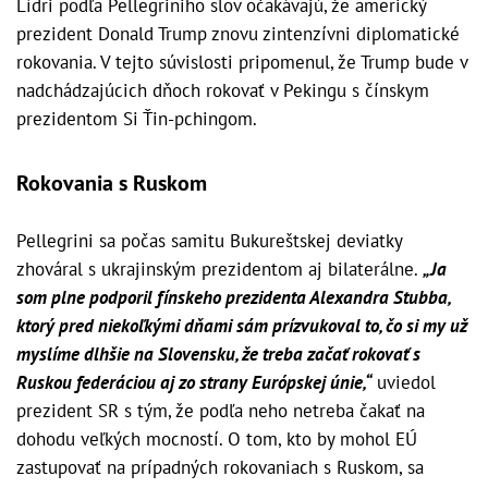
Lídri podľa Pellegriniho slov očakávajú, že americký
prezident Donald Trump znovu zintenzívni diplomatické
rokovania. V tejto súvislosti pripomenul, že Trump bude v
nadchádzajúcich dňoch rokovať v Pekingu s čínskym
prezidentom Si Ťin-pchingom.
Rokovania s Ruskom
Pellegrini sa počas samitu Bukureštskej deviatky
zhováral s ukrajinským prezidentom aj bilaterálne.
„Ja
som plne podporil fínskeho prezidenta Alexandra Stubba,
ktorý pred niekoľkými dňami sám prízvukoval to, čo si my už
myslíme dlhšie na Slovensku, že treba začať rokovať s
Ruskou federáciou aj zo strany Európskej únie,“
uviedol
prezident SR s tým, že podľa neho netreba čakať na
dohodu veľkých mocností. O tom, kto by mohol EÚ
zastupovať na prípadných rokovaniach s Ruskom, sa