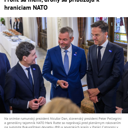
hraniciam NATO
Na snímke rumunský prezident Nicušor Dan, slovenský prezident Peter Pellegrini
a generálny tajomník NATO Mark Rutte sa rozprávajú pred plenárnym rokovaním
na summite Bukureštskej deviatky (B9) a severských krajín v Paláci Cotroceni v