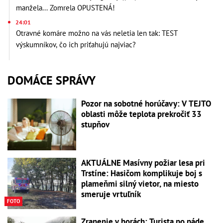
manžela... Zomrela OPUSTENÁ!
24:01
Otravné komáre možno na vás neletia len tak: TEST
výskumníkov, čo ich priťahujú najviac?
DOMÁCE SPRÁVY
Pozor na sobotné horúčavy: V TEJTO
oblasti môže teplota prekročiť 33
stupňov
AKTUÁLNE Masívny požiar lesa pri
Trstíne: Hasičom komplikuje boj s
plameňmi silný vietor, na miesto
smeruje vrtuľník
FOTO
Zranenie v horách: Turista po páde