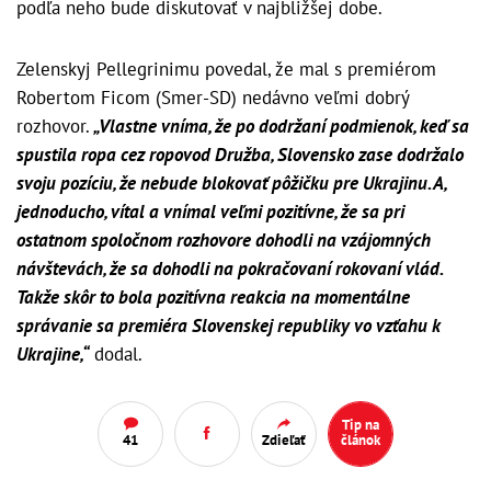
podľa neho bude diskutovať v najbližšej dobe.
Zelenskyj Pellegrinimu povedal, že mal s premiérom
Robertom Ficom (Smer-SD) nedávno veľmi dobrý
rozhovor.
„Vlastne vníma, že po dodržaní podmienok, keď sa
spustila ropa cez ropovod Družba, Slovensko zase dodržalo
svoju pozíciu, že nebude blokovať pôžičku pre Ukrajinu. A,
jednoducho, vítal a vnímal veľmi pozitívne, že sa pri
ostatnom spoločnom rozhovore dohodli na vzájomných
návštevách, že sa dohodli na pokračovaní rokovaní vlád.
Takže skôr to bola pozitívna reakcia na momentálne
správanie sa premiéra Slovenskej republiky vo vzťahu k
Ukrajine,“
dodal.
Tip na
41
Zdieľať
článok