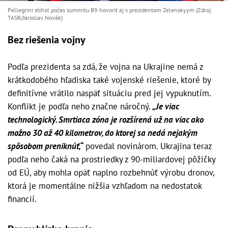
Pellegrini stihol počas summitu B9 hovoriť aj s prezidentom Zelenskyym (Zdroj:
TASR/Jaroslav Novák)
Bez riešenia vojny
Podľa prezidenta sa zdá, že vojna na Ukrajine nemá z
krátkodobého hľadiska také vojenské riešenie, ktoré by
definitívne vrátilo naspäť situáciu pred jej vypuknutím.
Konflikt je podľa neho značne náročný.
„Je viac
technologický. Smrtiaca zóna je rozšírená už na viac ako
možno 30 až 40 kilometrov, do ktorej sa nedá nejakým
spôsobom preniknúť,“
povedal novinárom. Ukrajina teraz
podľa neho čaká na prostriedky z 90-miliardovej pôžičky
od EÚ, aby mohla opäť naplno rozbehnúť výrobu dronov,
ktorá je momentálne nižšia vzhľadom na nedostatok
financií.