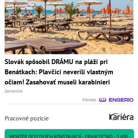
Slovák spôsobil DRÁMU na pláži pri
Benátkach: Plavčíci neverili vlastným
očiam! Zasahovať museli karabinieri
Zahraničné
Pracovné pozície
MONTÉR OCEĽOVÝCH KONŠTRUKCIÍ - FRANCÚZSKO - 3 600