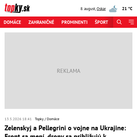
21 °C
8. august
,
Oskar
DOMÁCE
ZAHRANIČNÉ
PROMINENTI
ŠPORT
ZAUJÍMAV
13.5.2026 18:41
Topky
Domáce
Zelenskyj a Pellegrini o vojne na Ukrajine:
Front sa mení, drony sa približujú k