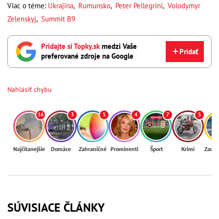
Viac o téme:
Ukrajina
,
Rumunsko
,
Peter Pellegrini
,
Volodymyr
Zelenskyj
,
Summit B9
Pridajte si Topky.sk
medzi Vaše
Pridať
preferované zdroje na Google
Nahlásiť chybu
16
3
5
4
7
5
Najčítanejšie
Domáce
Zahraničné
Prominenti
Šport
Krimi
Zaují
SÚVISIACE ČLÁNKY