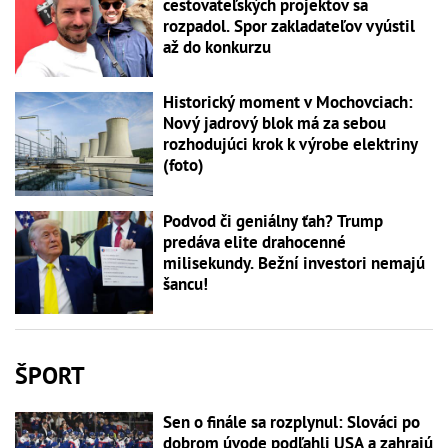
cestovateľských projektov sa
rozpadol. Spor zakladateľov vyústil
až do konkurzu
Historický moment v Mochovciach:
Nový jadrový blok má za sebou
rozhodujúci krok k výrobe elektriny
(foto)
Podvod či geniálny ťah? Trump
predáva elite drahocenné
milisekundy. Bežní investori nemajú
šancu!
ŠPORT
Sen o finále sa rozplynul: Slováci po
dobrom úvode podľahli USA a zahrajú