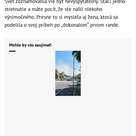
Svet zoznamovania vie byť nevyspytateľný. Stačí jedno
stretnutie a máte pocit, že ste našli niekoho
výnimočného. Presne to si myslela aj žena, ktorá sa
podelila o svoj príbeh po „dokonalom“ prvom rande.
Mohlo by vás zaujímať: