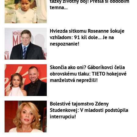
ťažký životný boj! Prešla si obdobím
temna...
Hviezda sitkomu Roseanne šokuje
vzhľadom: 91 kíl dole... Je na
nespoznanie!
Skončia ako oni? Gáboríkovci čelia
obrovskému tlaku: TIETO hokejové
manželstvá neprežili!
Bolestivé tajomstvo Zdeny
Studenkovej: V mladosti podstúpila
interrupciu!