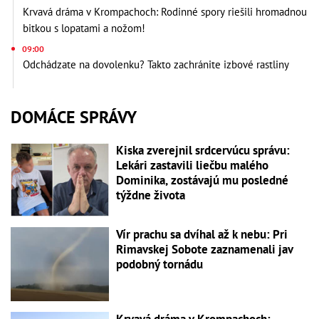
Krvavá dráma v Krompachoch: Rodinné spory riešili hromadnou
bitkou s lopatami a nožom!
09:00
Odchádzate na dovolenku? Takto zachránite izbové rastliny
DOMÁCE SPRÁVY
Kiska zverejnil srdcervúcu správu:
Lekári zastavili liečbu malého
Dominika, zostávajú mu posledné
týždne života
Vír prachu sa dvíhal až k nebu: Pri
Rimavskej Sobote zaznamenali jav
podobný tornádu
Krvavá dráma v Krompachoch: