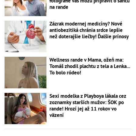
fotografie vás môžu pripraviť o šancu
na rande
Zázrak modernej medicíny? Nové
antiobezitiká chránia srdce lepšie
než doterajšie liečby! Ďalšie prínosy
Wellness rande v Mama, ožeň ma:
Tomáš zhodil plachtu z tela a Lenka...
To bolo ródeo!
Sexi modelka z Playboya lákala cez
zoznamky starších mužov: ŠOK po
rande! Hrozí jej až 11 rokov vo
väzení