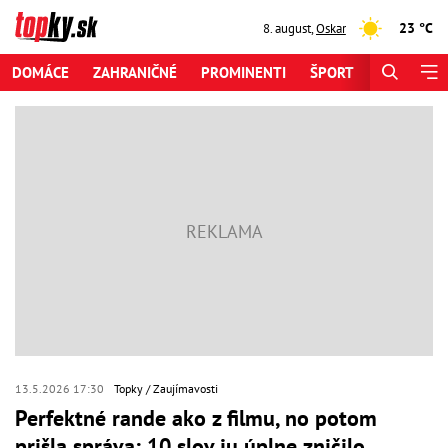
23 °C
8. august
,
Oskar
DOMÁCE
ZAHRANIČNÉ
PROMINENTI
ŠPORT
ZAUJÍMAV
13.5.2026 17:30
Topky
Zaujímavosti
Perfektné rande ako z filmu, no potom
prišla správa: 10 slov ju úplne zničilo