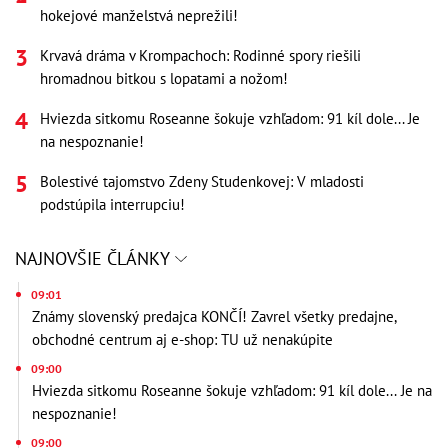
hokejové manželstvá neprežili!
Krvavá dráma v Krompachoch: Rodinné spory riešili
hromadnou bitkou s lopatami a nožom!
Hviezda sitkomu Roseanne šokuje vzhľadom: 91 kíl dole... Je
na nespoznanie!
Bolestivé tajomstvo Zdeny Studenkovej: V mladosti
podstúpila interrupciu!
NAJNOVŠIE ČLÁNKY
09:01
Známy slovenský predajca KONČÍ! Zavrel všetky predajne,
obchodné centrum aj e-shop: TU už nenakúpite
09:00
Hviezda sitkomu Roseanne šokuje vzhľadom: 91 kíl dole... Je na
nespoznanie!
09:00