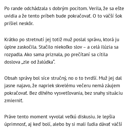
Po rande odchádzala s dobrým pocitom. Verila, že sa ešte
uvidia a že tento príbeh bude pokračovať. O to väčší šok
prišiel neskôr.
Krátko po stretnutí jej totiž muž poslal správu, ktorá ju
úplne zaskočila. Stačilo niekoľko slov – a celá ilúzia sa
rozpadla. Ako sama priznala, po prečítaní sa cítila
doslova „zle od žalúdka“.
Obsah správy bol síce stručný, no o to tvrdší. Muž jej dal
jasne najavo, že napriek skvelému večeru nemá záujem
pokračovať. Bez dlhého vysvetľovania, bez snahy situáciu
zmierniť.
Práve tento moment vyvolal veľkú diskusiu. Je lepšia
úprimnosť, aj keď bolí, alebo by si mali ľudia dávať väčší