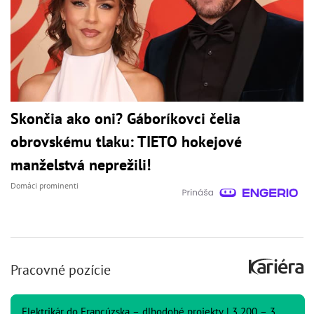
Skončia ako oni? Gáboríkovci čelia
obrovskému tlaku: TIETO hokejové
manželstvá neprežili!
Domáci prominenti
Pracovné pozície
Elektrikár do Francúzska – dlhodobé projekty | 3 200 – 3