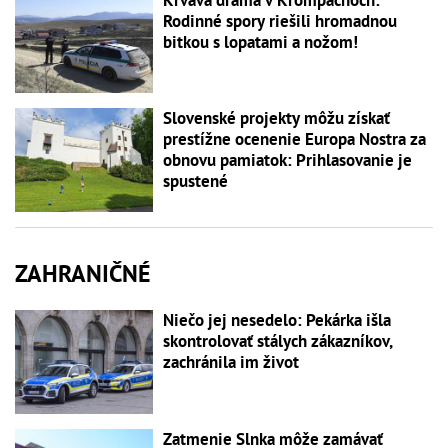
Rodinné spory riešili hromadnou
bitkou s lopatami a nožom!
Slovenské projekty môžu získať
prestížne ocenenie Europa Nostra za
obnovu pamiatok: Prihlasovanie je
spustené
ZAHRANIČNÉ
Niečo jej nesedelo: Pekárka išla
skontrolovať stálych zákazníkov,
zachránila im život
Zatmenie Slnka môže zamávať