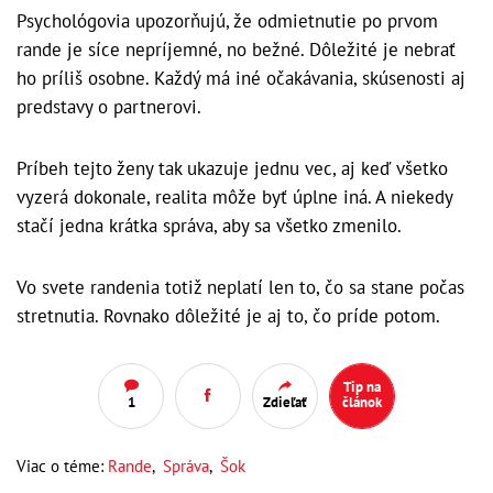
Psychológovia upozorňujú, že odmietnutie po prvom
rande je síce nepríjemné, no bežné. Dôležité je nebrať
ho príliš osobne. Každý má iné očakávania, skúsenosti aj
predstavy o partnerovi.
Príbeh tejto ženy tak ukazuje jednu vec, aj keď všetko
vyzerá dokonale, realita môže byť úplne iná. A niekedy
stačí jedna krátka správa, aby sa všetko zmenilo.
Vo svete randenia totiž neplatí len to, čo sa stane počas
stretnutia. Rovnako dôležité je aj to, čo príde potom.
Tip na
1
Zdieľať
článok
Viac o téme:
Rande
,
Správa
,
Šok