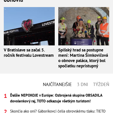
V Bratislave sa začal 5.
Spišský hrad sa postupne
ročník festivalu Lovestream
mení: Martina Šimkovičová
o obnove paláca, ktorý bol
spočiatku neprístupný
NAJČÍTANEJŠIE
3 DNI
TÝŽDEŇ
Ďalšie NEPOKOJE v Európe: Ozbrojená skupina OBSADILA
dovolenkový raj, TOTO odkazuje všetkým turistom!
Skončia ako oni? Gáboríkovci čelia obrovskému tlaku: TIETO