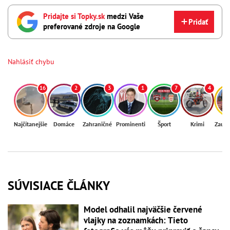
Pridajte si Topky.sk
medzi Vaše
Pridať
preferované zdroje na Google
Nahlásiť chybu
16
2
3
1
7
4
Najčítanejšie
Domáce
Zahraničné
Prominenti
Šport
Krimi
Zaují
SÚVISIACE ČLÁNKY
Model odhalil najväčšie červené
vlajky na zoznamkách: Tieto