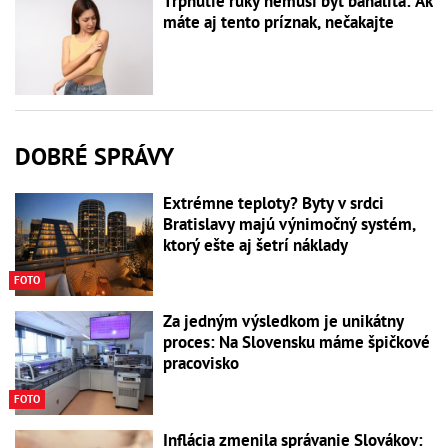
Tŕpnutie ruky nemusí byť banalita: Ak
máte aj tento príznak, nečakajte
DOBRÉ SPRÁVY
Extrémne teploty? Byty v srdci
Bratislavy majú výnimočný systém,
ktorý ešte aj šetrí náklady
FOTO
Za jedným výsledkom je unikátny
proces: Na Slovensku máme špičkové
pracovisko
FOTO
Inflácia zmenila správanie Slovákov: