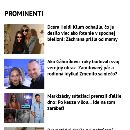
PROMINENTI
Dcéra Heidi Klum odhalila, čo ju
desilo viac ako fotenie v spodnej
bielizni: Záchrana prišla od mamy
Ako Gáboríkovci roky budovali svoj
verejný obraz: Zamilovaný pár a
rodinná idylka! Zmenilo sa niečo?
Markizácky súťažiaci prerazil ďalšie
dno: Po kauze v šou... Ide na tom
zarábať!