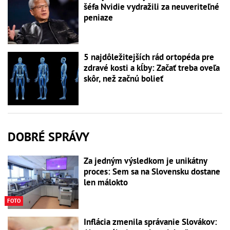
šéfa Nvidie vydražili za neuveriteľné
peniaze
5 najdôležitejších rád ortopéda pre
zdravé kosti a kĺby: Začať treba oveľa
skôr, než začnú bolieť
DOBRÉ SPRÁVY
Za jedným výsledkom je unikátny
proces: Sem sa na Slovensku dostane
len málokto
FOTO
Inflácia zmenila správanie Slovákov: