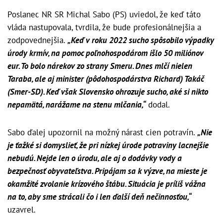
Poslanec NR SR Michal Sabo (PS) uviedol, že keď táto
vláda nastupovala, tvrdila, že bude profesionálnejšia a
zodpovednejšia.
„Keď v roku 2022 sucho spôsobilo výpadky
úrody krmív, na pomoc poľnohospodárom išlo 50 miliónov
eur. To bolo nárekov zo strany Smeru. Dnes mlčí nielen
Taraba, ale aj minister (pôdohospodárstva Richard) Takáč
(Smer-SD). Keď však Slovensko ohrozuje sucho, aké si nikto
nepamätá, narážame na stenu mlčania,“
dodal.
Sabo ďalej upozornil na možný nárast cien potravín.
„Nie
je ťažké si domyslieť, že pri nízkej úrode potraviny lacnejšie
nebudú. Nejde len o úrodu, ale aj o dodávky vody a
bezpečnosť obyvateľstva. Pripájam sa k výzve, na mieste je
okamžité zvolanie krízového štábu. Situácia je príliš vážna
na to, aby sme strácali čo i len ďalší deň nečinnosťou,“
uzavrel.