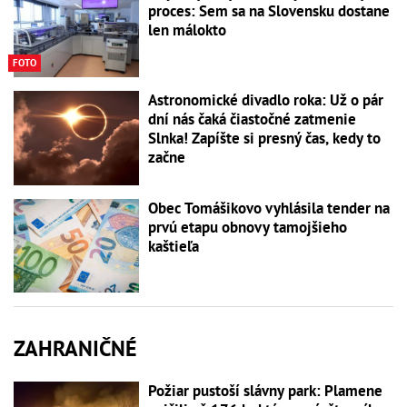
proces: Sem sa na Slovensku dostane
len málokto
FOTO
Astronomické divadlo roka: Už o pár
dní nás čaká čiastočné zatmenie
Slnka! Zapíšte si presný čas, kedy to
začne
Obec Tomášikovo vyhlásila tender na
prvú etapu obnovy tamojšieho
kaštieľa
ZAHRANIČNÉ
Požiar pustoší slávny park: Plamene