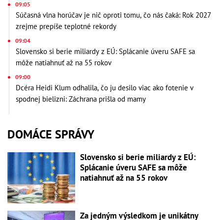
09:05
Súčasná vlna horúčav je nič oproti tomu, čo nás čaká: Rok 2027
zrejme prepíše teplotné rekordy
09:04
Slovensko si berie miliardy z EÚ: Splácanie úveru SAFE sa
môže natiahnuť až na 55 rokov
09:00
Dcéra Heidi Klum odhalila, čo ju desilo viac ako fotenie v
spodnej bielizni: Záchrana prišla od mamy
DOMÁCE SPRÁVY
Slovensko si berie miliardy z EÚ:
Splácanie úveru SAFE sa môže
natiahnuť až na 55 rokov
Za jedným výsledkom je unikátny