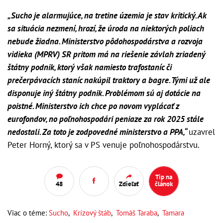
„Sucho je alarmujúce, na tretine územia je stav kritický. Ak
sa situácia nezmení, hrozí, že úroda na niektorých poliach
nebude žiadna. Ministerstvo pôdohospodárstva a rozvoja
vidieka (MPRV) SR pritom má na riešenie závlah zriadený
štátny podnik, ktorý však namiesto trafostaníc či
prečerpávacích staníc nakúpil traktory a bagre. Tými už ale
disponuje iný štátny podnik. Problémom sú aj dotácie na
poistné. Ministerstvo ich chce po novom vyplácať z
eurofondov, no poľnohospodári peniaze za rok 2025 stále
nedostali. Za toto je zodpovedné ministerstvo a PPA,“
uzavrel
Peter Horný, ktorý sa v PS venuje poľnohospodárstvu.
Tip na
48
Zdieľať
článok
Viac o téme:
Sucho
,
Krízový štáb
,
Tomáš Taraba
,
Tamara