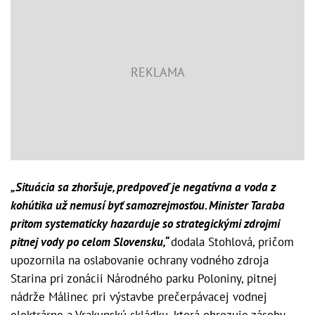
„Situácia sa zhoršuje, predpoveď je negatívna a voda z
kohútika už nemusí byť samozrejmosťou. Minister Taraba
pritom systematicky hazarduje so strategickými zdrojmi
pitnej vody po celom Slovensku,“
dodala Stohlová, pričom
upozornila na oslabovanie ochrany vodného zdroja
Starina pri zonácii Národného parku Poloniny, pitnej
nádrže Málinec pri výstavbe prečerpávacej vodnej
elektrárne a Vrakunskú skládku, ktorá ohrozuje zásoby