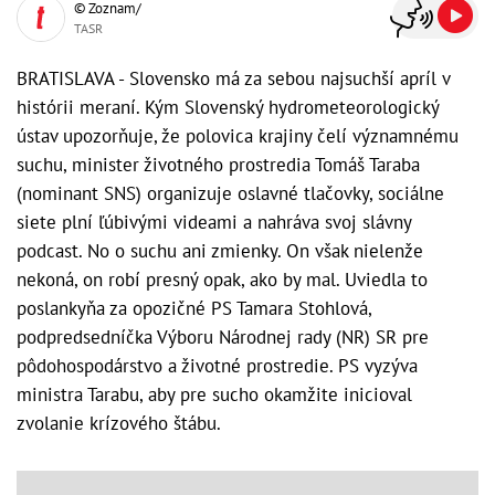
© Zoznam/
TASR
BRATISLAVA - Slovensko má za sebou najsuchší apríl v
histórii meraní. Kým Slovenský hydrometeorologický
ústav upozorňuje, že polovica krajiny čelí významnému
suchu, minister životného prostredia Tomáš Taraba
(nominant SNS) organizuje oslavné tlačovky, sociálne
siete plní ľúbivými videami a nahráva svoj slávny
podcast. No o suchu ani zmienky. On však nielenže
nekoná, on robí presný opak, ako by mal. Uviedla to
poslankyňa za opozičné PS Tamara Stohlová,
podpredsedníčka Výboru Národnej rady (NR) SR pre
pôdohospodárstvo a životné prostredie. PS vyzýva
ministra Tarabu, aby pre sucho okamžite inicioval
zvolanie krízového štábu.