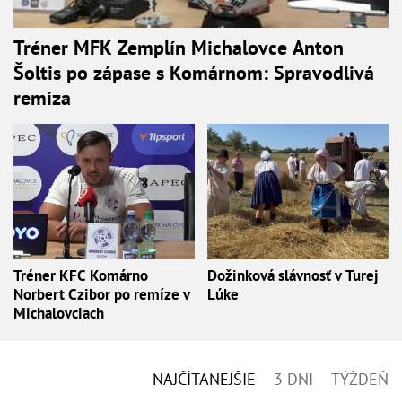
Tréner MFK Zemplín Michalovce Anton
Šoltis po zápase s Komárnom: Spravodlivá
remíza
Tréner KFC Komárno
Dožinková slávnosť v Turej
Norbert Czibor po remíze v
Lúke
Michalovciach
NAJČÍTANEJŠIE
3 DNI
TÝŽDEŇ