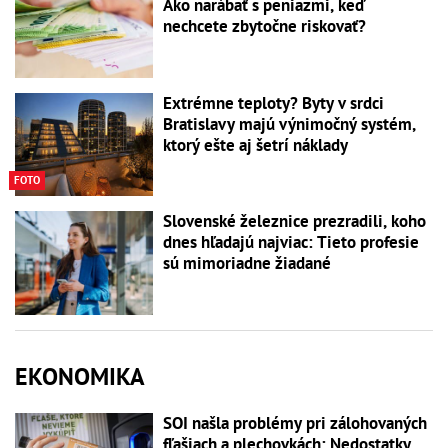
Ako narábať s peniazmi, keď
nechcete zbytočne riskovať?
Extrémne teploty? Byty v srdci
Bratislavy majú výnimočný systém,
ktorý ešte aj šetrí náklady
FOTO
Slovenské železnice prezradili, koho
dnes hľadajú najviac: Tieto profesie
sú mimoriadne žiadané
EKONOMIKA
SOI našla problémy pri zálohovaných
fľašiach a plechovkách: Nedostatky