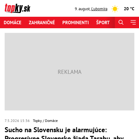
20 °C
9. august
,
Ľubomíra
DOMÁCE
ZAHRANIČNÉ
PROMINENTI
ŠPORT
ZAUJÍMAV
7.5.2026 15:36
Topky
Domáce
Sucho na Slovensku je alarmujúce:
Progresívne Slovensko žiada Tarabu, aby