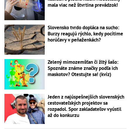
mala viac než štvrtina prevádzok!
Slovensko tvrdo dopláca na sucho:
Burzy reagujú rýchlo, kedy pocítime
horúčavy v peňaženkách?
Zelený mimozemšťan či žltý šašo:
Spoznáte známe značky podľa ich
maskotov? Otestujte sa! (kvíz)
Jeden z najúspešnejších slovenských
cestovateľských projektov sa
rozpadol. Spor zakladateľov vyústil
až do konkurzu