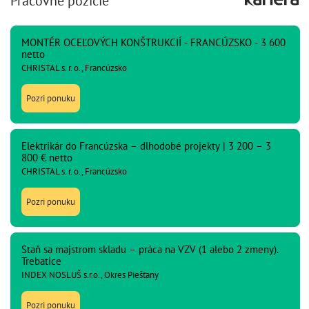
Pracovné pozície
MONTÉR OCEĽOVÝCH KONŠTRUKCIÍ - FRANCÚZSKO - 3 600
netto
CHRISTAL s. r. o., Francúzsko
Pozri ponuku
Elektrikár do Francúzska – dlhodobé projekty | 3 200 – 3
800 € netto
CHRISTAL s. r. o., Francúzsko
Pozri ponuku
Staň sa majstrom skladu – práca na VZV (1 alebo 2 zmeny).
Trebatice
INDEX NOSLUŠ s.r.o., Okres Piešťany
Pozri ponuku