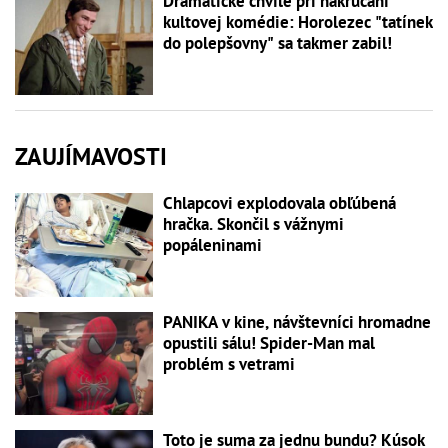
Dramatické chvíle pri nakrúcaní
kultovej komédie: Horolezec "tatínek
do polepšovny" sa takmer zabil!
ZAUJÍMAVOSTI
Chlapcovi explodovala obľúbená
hračka. Skončil s vážnymi
popáleninami
PANIKA v kine, návštevníci hromadne
opustili sálu! Spider-Man mal
problém s vetrami
Toto je suma za jednu bundu? Kúsok