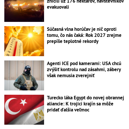
zničili už 176 hektárov, návštevníkov
evakuovali
Súčasná vlna horúčav je nič oproti
tomu, čo nás čaká: Rok 2027 zrejme
prepíše teplotné rekordy
Agenti ICE pod kamerami: USA chcú
zvýšiť kontrolu nad zásahmi, zábery
však nemusia zverejniť
Turecko láka Egypt do novej obrannej
aliancie: K trojici krajín sa môže
pridať ďalšia veľmoc