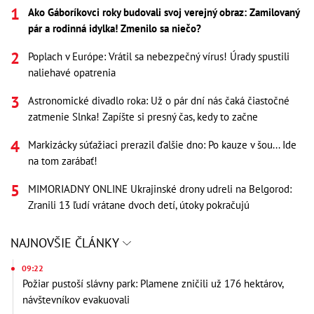
Ako Gáboríkovci roky budovali svoj verejný obraz: Zamilovaný
pár a rodinná idylka! Zmenilo sa niečo?
Poplach v Európe: Vrátil sa nebezpečný vírus! Úrady spustili
naliehavé opatrenia
Astronomické divadlo roka: Už o pár dní nás čaká čiastočné
zatmenie Slnka! Zapíšte si presný čas, kedy to začne
Markizácky súťažiaci prerazil ďalšie dno: Po kauze v šou... Ide
na tom zarábať!
MIMORIADNY ONLINE Ukrajinské drony udreli na Belgorod:
Zranili 13 ľudí vrátane dvoch detí, útoky pokračujú
NAJNOVŠIE ČLÁNKY
09:22
Požiar pustoší slávny park: Plamene zničili už 176 hektárov,
návštevníkov evakuovali