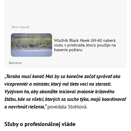
Vrtuľník Black Hawk UH-60 naberá
vodu v priehrade, ktorú použije na
hasenie požiaru
Reklama
„Taraba musí konať. Mal by sa konečne začať správať ako
vicepremiér a minister, ktorý má tieto veci na starosti.
Vyzývam ho, aby okamžite inicioval zvolanie krízového
štábu, kde sa všetci, ktorých sa sucho týka, majú koordinovať
a navrhnúť riešenia,“
povedala Stohlová.
Sľuby o profesionálnej vláde