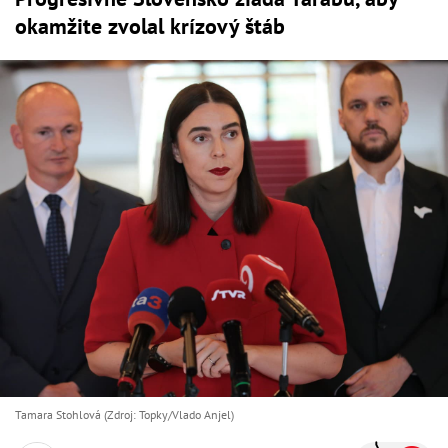
okamžite zvolal krízový štáb
Tamara Stohlová (Zdroj: Topky/Vlado Anjel)