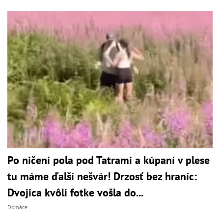
Po ničení pola pod Tatrami a kúpaní v plese
tu máme ďalší nešvár! Drzosť bez hraníc:
Dvojica kvôli fotke vošla do...
Domáce