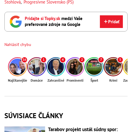
Stohlová
,
Progresívne Slovensko (PS)
Pridajte si Topky.sk
medzi Vaše
Pridať
preferované zdroje na Google
Nahlásiť chybu
16
1
4
2
7
5
Najčítanejšie
Domáce
Zahraničné
Prominenti
Šport
Krimi
Zaují
SÚVISIACE ČLÁNKY
Tarabov projekt ustál súdny spor: