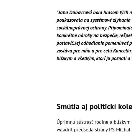
"Jana Dubovcová bola hlasom tých n
poukazovala na systémové zlyhania 
sociálnoprávnej ochrany. Pripomínala 
konkrétne nároky na bezpečie, rešpek
postaviť. Jej odhodlanie pomenúvať pr
zostáva pre mňa a pre celú Kancelári
blízkym a všetkým, ktorí ju poznali a 
Smútia aj politickí kol
Úprimnú sústrasť rodine a blízkym 
vyjadril predseda strany PS Micha