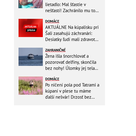
lietadlo: Mal šťastie v
nešťastí! Zachránilo mu to
život
DOMÁCE
AKTUÁLNE Na kúpalisku pri
Šali zasahujú záchranári:
Desiatky ľudí mali zdravotné
ťažkosti!
ZAHRANIČNÉ
Žena išla šnorchlovať a
pozorovať delfíny, skončila
bez nohy! Úlomky jej tela
zostali v mori
DOMÁCE
Po ničení pola pod Tatrami a
kúpaní v plese tu máme
ďalší nešvár! Drzosť bez
hraníc: Dvojica kvôli fotke
vošla do...