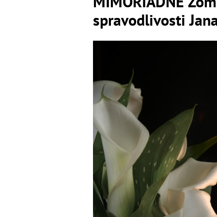
MIMORIADNE Zomre
spravodlivosti Jan