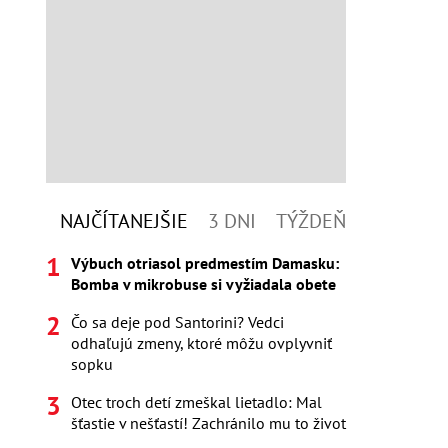
NAJČÍTANEJŠIE
3 DNI
TÝŽDEŇ
Výbuch otriasol predmestím Damasku:
Bomba v mikrobuse si vyžiadala obete
Čo sa deje pod Santorini? Vedci
odhaľujú zmeny, ktoré môžu ovplyvniť
sopku
Otec troch detí zmeškal lietadlo: Mal
šťastie v nešťastí! Zachránilo mu to život