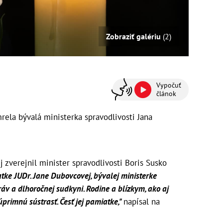
Zobraziť galériu
(2)
Vypočuť
článok
ela bývalá ministerka spravodlivosti Jana
 zverejnil minister spravodlivosti Boris Susko
ke JUDr. Jane Dubovcovej, bývalej ministerke
ráv a dlhoročnej sudkyni. Rodine a blízkym, ako aj
úprimnú sústrasť. Česť jej pamiatke,"
napísal na