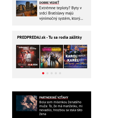
DOBRE VEDIEŤ
Extrémne teploty? Byty v
srdci Bratislavy majú
výnimočný systém, ktorý
ešte aj šetrí náklady
PREDPREDAJ
.sk - Tu sa rodia zážitky
PARTNERSKÉ VZŤAHY
Bola som milenkou ženatého
muža: To, že má manželku, mi
nevadilo, hrozbou sa stala táto
žena