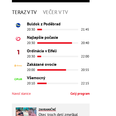
TERAZ V TV
VEČER V TV
Buldok z Poděbrad
20:30
21:45
Najlepšie počasie
20:30
20:40
Ordinácia v Eifeli
20:30
22:00
Zakázané ovocie
20:00
20:55
Všemocný
20:10
22:15
Navoľ stanice
Celý program
ZAHRANIČNÉ
Otec troch detí zmeškal