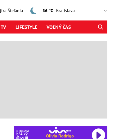
ajtra Štefánia
36 °C
 TV
LIFESTYLE
VOĽNÝ ČAS
STREAM
NAŽIVO
Olivia Rodrigo