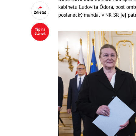
kabinetu Ľudovíta Ódora, post omb
Zdieľať
poslanecký mandát v NR SR jej patr
Tip na
článok