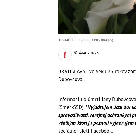
Ilustračné foto (Zdroj: Getty Images)
© Zoznam/vk
BRATISLAVA - Vo veku 73 rokov zomr
Dubovcová.
Informáciu o úmrtí Jany Dubovcovej
(Smer-SSD).
"Vyjadrujem úctu pamiat
spravodlivosti, verejnej ochrankyni p
všetkým, ktorí ju poznali vyjadrujem 
sociálnej sieti Facebook.