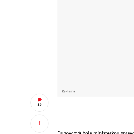
Reklama
25
Dubovcová bola ministerkou spravo