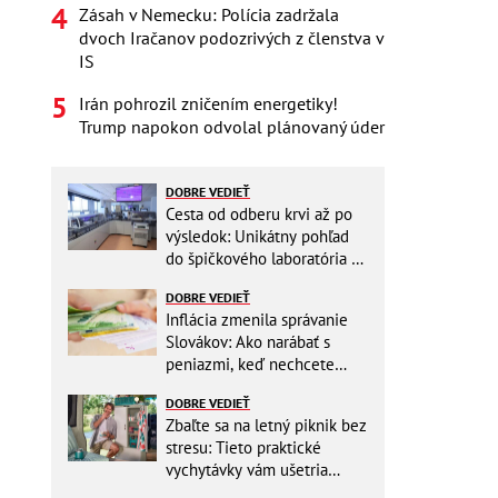
Zásah v Nemecku: Polícia zadržala
dvoch Iračanov podozrivých z členstva v
IS
Irán pohrozil zničením energetiky!
Trump napokon odvolal plánovaný úder
DOBRE VEDIEŤ
Cesta od odberu krvi až po
výsledok: Unikátny pohľad
do špičkového laboratória na
Slovensku
DOBRE VEDIEŤ
Inflácia zmenila správanie
Slovákov: Ako narábať s
peniazmi, keď nechcete
zbytočne riskovať?
DOBRE VEDIEŤ
Zbaľte sa na letný piknik bez
stresu: Tieto praktické
vychytávky vám ušetria
miesto v batohu!