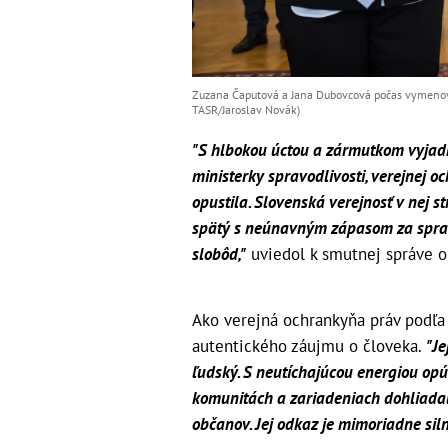
Zuzana Čaputová a Jana Dubovcová počas vymenova
TASR/Jaroslav Novák)
"S hlbokou úctou a zármutkom vyjad
ministerky spravodlivosti, verejnej 
opustila. Slovenská verejnosť v nej s
spätý s neúnavným zápasom za spravo
slobôd,"
uviedol k smutnej správe 
Ako verejná ochrankyňa práv podľa
autentického záujmu o človeka.
"Je
ľudský. S neutíchajúcou energiou opúš
komunitách a zariadeniach dohliadala 
občanov. Jej odkaz je mimoriadne siln