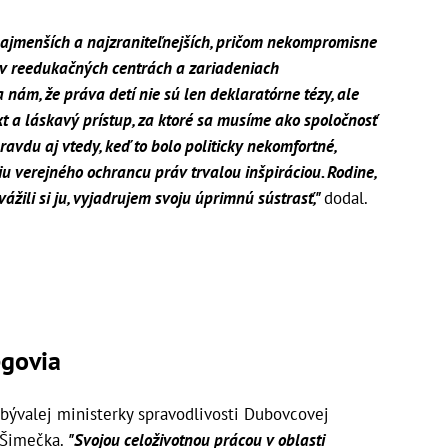
ajmenších a najzraniteľnejších, pričom nekompromisne
v reedukačných centrách a zariadeniach
nám, že práva detí nie sú len deklaratórne tézy, ale
t a láskavý prístup, za ktoré sa musíme ako spoločnosť
avdu aj vtedy, keď to bolo politicky nekomfortné,
u verejného ochrancu práv trvalou inšpiráciou. Rodine,
vážili si ju, vyjadrujem svoju úprimnú sústrasť,"
dodal.
egovia
bývalej ministerky spravodlivosti Dubovcovej
l Šimečka.
"Svojou celoživotnou prácou v oblasti