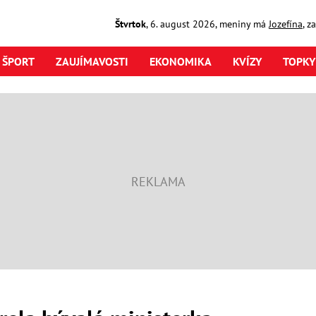
Štvrtok
,
6. august
2026
,
meniny má
Jozefína
, z
ŠPORT
ZAUJÍMAVOSTI
EKONOMIKA
KVÍZY
TOPKY