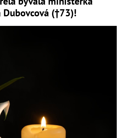
la bývalá ministerka
a Dubovcová (†73)!