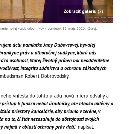
Zobraziť galériu
(2)
nia novej vlády odborníkov v pondelok 15. mája 2023. (Zdroj:
rujem úctu pamiatke Jany Dubovcovej, bývalej
ochrankyne práv a dlhoročnej sudkyne, ktorá nás
tráca osobnosť, ktorej životný príbeh bol neoddeliteľne
dlivosť, integritu súdnictva a ochranu základných
ombudsman Róbert Dobrovodský.
 neho vniesla do tohto úradu novú mieru odvahy a
j prístup k funkcii nebol úradnícky, ale hlboko aktívny a
ťala priestory kancelárie, aby priamo v teréne, v
na to, či štát nezasahuje do dôstojnosti svojich
ý najmä v oblasti ochrany práv detí,"
napísal.