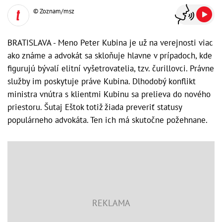
© Zoznam/msz
BRATISLAVA - Meno Peter Kubina je už na verejnosti viac
ako známe a advokát sa skloňuje hlavne v prípadoch, kde
figurujú bývalí elitní vyšetrovatelia, tzv. čurillovci. Právne
služby im poskytuje práve Kubina. Dlhodobý konflikt
ministra vnútra s klientmi Kubinu sa prelieva do nového
priestoru. Šutaj Eštok totiž žiada preveriť statusy
populárneho advokáta. Ten ich má skutočne požehnane.