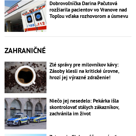
Dobrovoľníčka Darina Pačutová
rozžiarila pacientov vo Vranove nad
Topľou vďaka rozhovorom a úsmevu
ZAHRANIČNÉ
Zlé správy pre milovníkov kávy:
Zásoby klesli na kritické úrovne,
hrozí jej výrazné zdraženie!
Niečo jej nesedelo: Pekárka išla
skontrolovať stálych zákazníkov,
zachránila im život