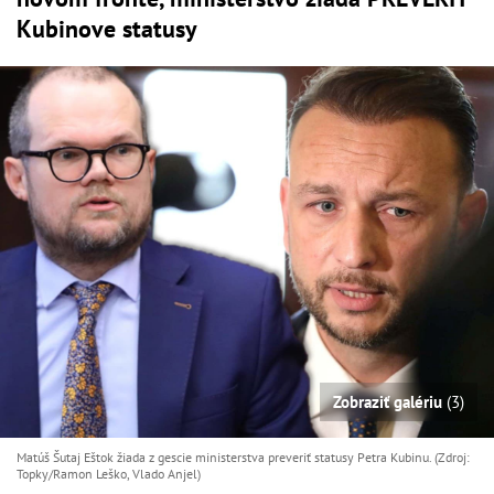
Kubinove statusy
Zobraziť galériu
(3)
Matúš Šutaj Eštok žiada z gescie ministerstva preveriť statusy Petra Kubinu. (Zdroj:
Topky/Ramon Leško, Vlado Anjel)