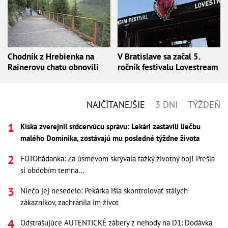
Chodník z Hrebienka na
V Bratislave sa začal 5.
Rainerovu chatu obnovili
ročník festivalu Lovestream
NAJČÍTANEJŠIE
3 DNI
TÝŽDEŇ
Kiska zverejnil srdcervúcu správu: Lekári zastavili liečbu
malého Dominika, zostávajú mu posledné týždne života
FOTOhádanka: Za úsmevom skrývala ťažký životný boj! Prešla
si obdobím temna...
Niečo jej nesedelo: Pekárka išla skontrolovať stálych
zákazníkov, zachránila im život
Odstrašujúce AUTENTICKÉ zábery z nehody na D1: Dodávka