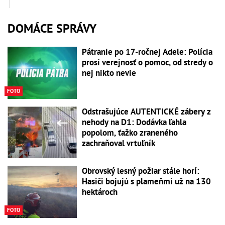
DOMÁCE SPRÁVY
Pátranie po 17-ročnej Adele: Polícia
prosí verejnosť o pomoc, od stredy o
nej nikto nevie
FOTO
Odstrašujúce AUTENTICKÉ zábery z
nehody na D1: Dodávka ľahla
popolom, ťažko zraneného
zachraňoval vrtuľník
Obrovský lesný požiar stále horí:
Hasiči bojujú s plameňmi už na 130
hektároch
FOTO