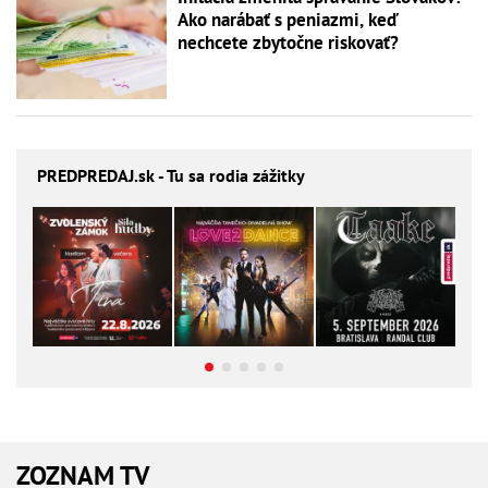
Ako narábať s peniazmi, keď
nechcete zbytočne riskovať?
PREDPREDAJ
.sk - Tu sa rodia zážitky
ZOZNAM TV