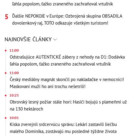
ľahla popolom, ťažko zraneného zachraňoval vrtuľník
Ďalšie NEPOKOJE v Európe: Ozbrojená skupina OBSADILA
dovolenkový raj, TOTO odkazuje všetkým turistom!
NAJNOVŠIE ČLÁNKY
11:00
Odstrašujúce AUTENTICKÉ zábery z nehody na D1: Dodávka
ľahla popolom, ťažko zraneného zachraňoval vrtuľník
11:00
Český mediálny magnát skončil po nakladačke v nemocnici!
Maskovaní muži ho ani trochu nešetrili!
10:25
Obrovský lesný požiar stále horí: Hasiči bojujú s plameňmi už
na 130 hektároch
10:01
Kiska zverejnil srdcervúcu správu: Lekári zastavili liečbu
malého Dominika, zostávajú mu posledné týždne života