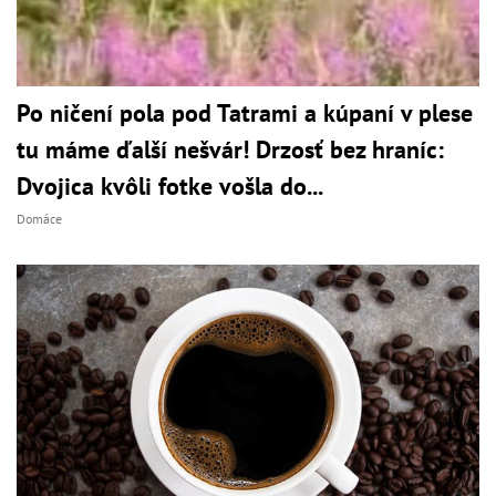
Po ničení pola pod Tatrami a kúpaní v plese
tu máme ďalší nešvár! Drzosť bez hraníc:
Dvojica kvôli fotke vošla do...
Domáce