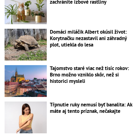
zachránite izbové rastliny
Domáci miláčik Albert okúsil život:
Korytnačku nezastavil ani záhradný
plot, utiekla do lesa
Tajomstvo staré viac než tisíc rokov:
Brno možno vzniklo skôr, než si
historici mysleli
Tŕpnutie ruky nemusí byť banalita: Ak
máte aj tento príznak, nečakajte