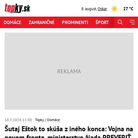
27 °C
8. august
,
Oskar
DOMÁCE
ZAHRANIČNÉ
PROMINENTI
ŠPORT
ZAUJÍMAV
18.3.2026 11:00
Topky
Domáce
Šutaj Eštok to skúša z iného konca: Vojna na
novom fronte, ministerstvo žiada PREVERIŤ