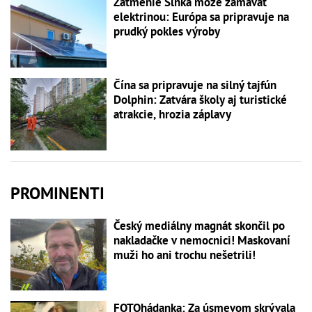
Zatmenie Slnka môže zamávať
elektrinou: Európa sa pripravuje na
prudký pokles výroby
Čína sa pripravuje na silný tajfún
Dolphin: Zatvára školy aj turistické
atrakcie, hrozia záplavy
PROMINENTI
Český mediálny magnát skončil po
nakladačke v nemocnici! Maskovaní
muži ho ani trochu nešetrili!
FOTOhádanka: Za úsmevom skrývala