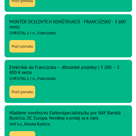
Pozri ponuku
MONTÉR OCEĽOVÝCH KONŠTRUKCIÍ - FRANCÚZSKO - 3 600
netto
CHRISTAL s. r. o., Francúzsko
Pozri ponuku
Elektrikár do Francúzska – dlhodobé projekty | 3 200 – 3
800 € netto
CHRISTAL s. r. o., Francúzsko
Pozri ponuku
Hľadáme nového/vú Elektrošpecialistu/ku pre NAY Banská
Bystrica, OC Europa. Neváhaj a pridaj sa k nám.
NAY a.s., Banská Bystrica