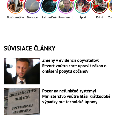
Najčítanejšie
Domáce
Zahraničné
Prominenti
Šport
Krimi
Zaují
SÚVISIACE ČLÁNKY
Zmeny v evidencii obyvateľov:
Rezort vnútra chce upraviť zákon o
ohlásení pobytu občanov
Pozor na nefunkčné systémy!
Ministerstvo vnútra hlási krátkodobé
výpadky pre technické úpravy