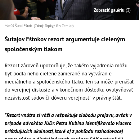
Zobraziť galériu
(3)
Matúš Šutaj Eštok (Zdroj: Topky/ Ján Zemiar)
Šutajov Eštokov rezort argumentuje cieleným
spoločenským tlakom
Rezort zároveň upozorňuje, že takéto vyjadrenia môžu
byť podľa neho cielene zamerané na vytváranie
mediálneho a spoločenského tlaku. Ten sa môže prenášať
do verejnej diskusie a v konečnom dôsledku ovplyvňovať
nezávislosť súdov či dôveru verejnosti v právny štát.
"Rezort vnútra si váži a rešpektuje slobodu prejavu, avšak v
prípade advokáta JUDr. Petra Kubinu identifikovalo viacero
priťažujúcich okolností, ktoré aj z pohľadu rozhodovacej