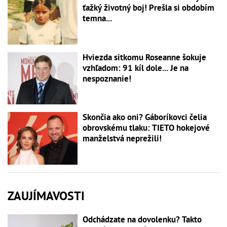
ťažký životný boj! Prešla si obdobím
temna...
Hviezda sitkomu Roseanne šokuje
vzhľadom: 91 kíl dole... Je na
nespoznanie!
Skončia ako oni? Gáboríkovci čelia
obrovskému tlaku: TIETO hokejové
manželstvá neprežili!
ZAUJÍMAVOSTI
Odchádzate na dovolenku? Takto