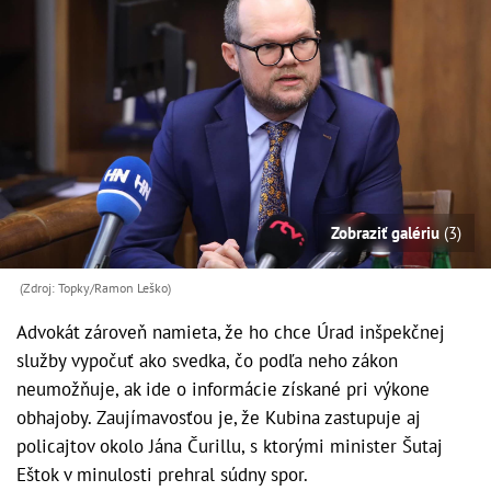
Zobraziť galériu
(3)
(Zdroj: Topky/Ramon Leško)
Advokát zároveň namieta, že ho chce Úrad inšpekčnej
služby vypočuť ako svedka, čo podľa neho zákon
neumožňuje, ak ide o informácie získané pri výkone
obhajoby. Zaujímavosťou je, že Kubina zastupuje aj
policajtov okolo Jána Čurillu, s ktorými minister Šutaj
Eštok v minulosti prehral súdny spor.