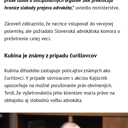
praxe súdov a disciplinárnych orgánov SAK prekračujú
hranice slobody prejavu advokáta,"
uviedlo ministerstvo.
Zároveň zdôraznilo, že nechce vstupovať do verejnej
polemiky, ale požiadalo Slovenská advokátska komora o
prešetrenie celej veci.
Kubina je známy z prípadu čurillovcov
Kubina dlhodobo zastupuje policajtov známych ako
čurillovci. V prípade súvisiacom s akciou Kajúcnik
upozorňuje na možné porušovanie práv obvinených.
Tvrdí, že vyšetrovatelia jeho klientom maria právo na
obhajobu aj slobodnú voľbu advokáta.