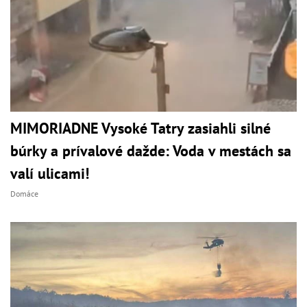
MIMORIADNE Vysoké Tatry zasiahli silné
búrky a prívalové dažde: Voda v mestách sa
valí ulicami!
Domáce