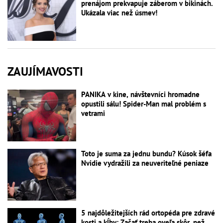
prenájom prekvapuje záberom v bikinách.
Ukázala viac než úsmev!
ZAUJÍMAVOSTI
PANIKA v kine, návštevníci hromadne
opustili sálu! Spider-Man mal problém s
vetrami
Toto je suma za jednu bundu? Kúsok šéfa
Nvidie vydražili za neuveriteľné peniaze
5 najdôležitejších rád ortopéda pre zdravé
kosti a kĺby: Začať treba oveľa skôr, než