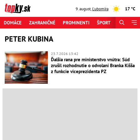
17 °C
9. august
,
Ľubomíra
DOMÁCE
ZAHRANIČNÉ
PROMINENTI
ŠPORT
ZAUJÍMAV
PETER KUBINA
23.7.2026 13:42
Ďalšia rana pre ministerstvo vnútra: Súd
zrušil rozhodnutie o odvolaní Branka Kišša
z funkcie viceprezidenta PZ