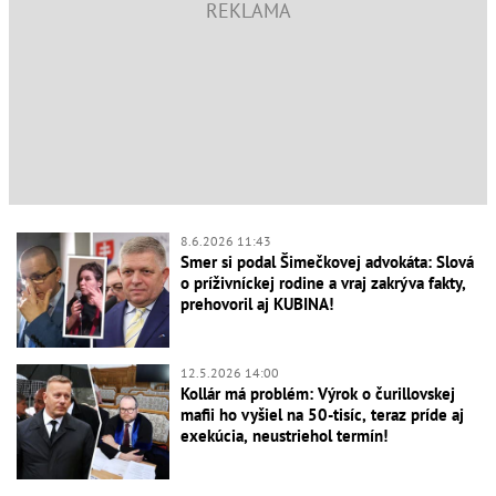
8.6.2026 11:43
Smer si podal Šimečkovej advokáta: Slová
o príživníckej rodine a vraj zakrýva fakty,
prehovoril aj KUBINA!
12.5.2026 14:00
Kollár má problém: Výrok o čurillovskej
mafii ho vyšiel na 50-tisíc, teraz príde aj
exekúcia, neustriehol termín!