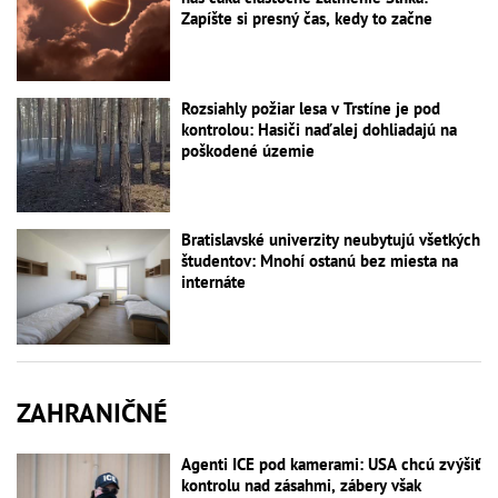
Zapíšte si presný čas, kedy to začne
Rozsiahly požiar lesa v Trstíne je pod
kontrolou: Hasiči naďalej dohliadajú na
poškodené územie
Bratislavské univerzity neubytujú všetkých
študentov: Mnohí ostanú bez miesta na
internáte
ZAHRANIČNÉ
Agenti ICE pod kamerami: USA chcú zvýšiť
kontrolu nad zásahmi, zábery však