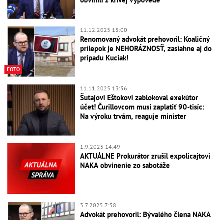
11.12.2025 15:00
Renomovaný advokát prehovoril: Koaličný
prílepok je NEHORÁZNOSŤ, zasiahne aj do
prípadu Kuciak!
FOTO
11.11.2025 13:56
Šutajovi Eštokovi zablokoval exekútor
účet! Čurillovcom musí zaplatiť 90-tisíc:
Na výroku trvám, reaguje minister
1.9.2025 14:49
AKTUÁLNE Prokurátor zrušil expolicajtovi
NAKA obvinenie zo sabotáže
3.7.2025 7:58
Advokát prehovoril: Bývalého člena NAKA