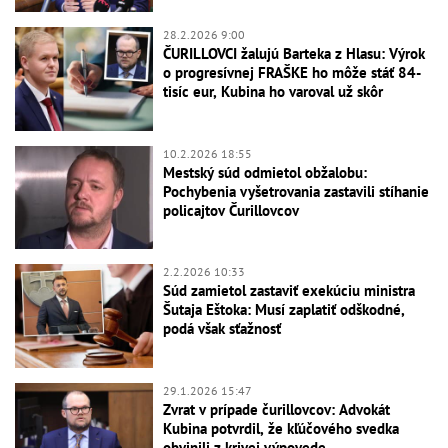
28.2.2026 9:00
ČURILLOVCI žalujú Barteka z Hlasu: Výrok
o progresívnej FRAŠKE ho môže stáť 84-
tisíc eur, Kubina ho varoval už skôr
10.2.2026 18:55
Mestský súd odmietol obžalobu:
Pochybenia vyšetrovania zastavili stíhanie
policajtov Čurillovcov
2.2.2026 10:33
Súd zamietol zastaviť exekúciu ministra
Šutaja Eštoka: Musí zaplatiť odškodné,
podá však sťažnosť
29.1.2026 15:47
Zvrat v prípade čurillovcov: Advokát
Kubina potvrdil, že kľúčového svedka
obvinili z krivej výpovede