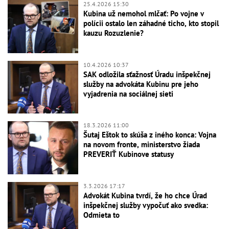
25.4.2026 15:30
Kubina už nemohol mlčať: Po vojne v
polícii ostalo len záhadné ticho, kto stopil
kauzu Rozuzlenie?
10.4.2026 10:37
SAK odložila sťažnosť Úradu inšpekčnej
služby na advokáta Kubinu pre jeho
vyjadrenia na sociálnej sieti
18.3.2026 11:00
Šutaj Eštok to skúša z iného konca: Vojna
na novom fronte, ministerstvo žiada
PREVERIŤ Kubinove statusy
3.3.2026 17:17
Advokát Kubina tvrdí, že ho chce Úrad
inšpekčnej služby vypočuť ako svedka:
Odmieta to