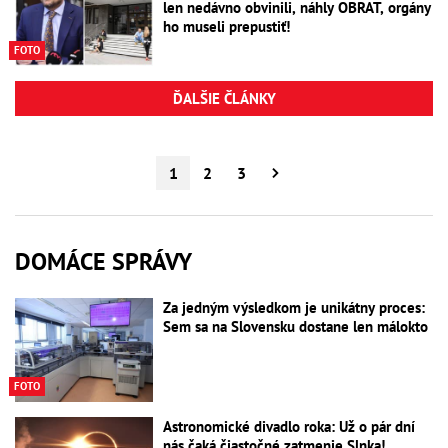
len nedávno obvinili, náhly OBRAT, orgány
ho museli prepustiť!
FOTO
ĎALŠIE ČLÁNKY
1
2
3
DOMÁCE SPRÁVY
Za jedným výsledkom je unikátny proces:
Sem sa na Slovensku dostane len málokto
FOTO
Astronomické divadlo roka: Už o pár dní
nás čaká čiastočné zatmenie Slnka!