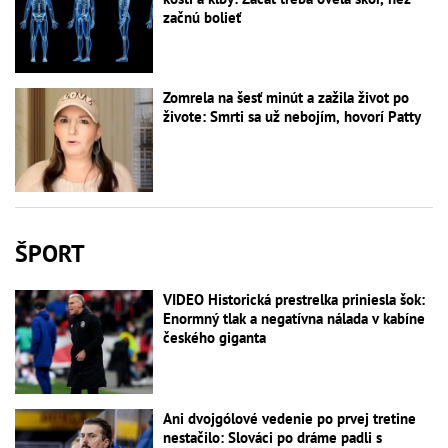
začnú bolieť
Zomrela na šesť minút a zažila život po
živote: Smrti sa už nebojím, hovorí Patty
ŠPORT
VIDEO Historická prestrelka priniesla šok:
Enormný tlak a negatívna nálada v kabíne
českého giganta
Ani dvojgólové vedenie po prvej tretine
nestačilo: Slováci po dráme padli s