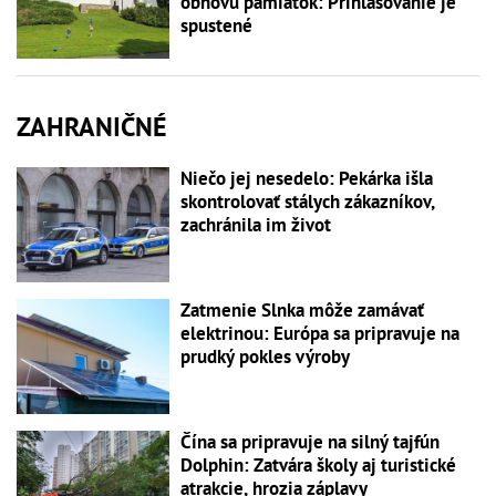
obnovu pamiatok: Prihlasovanie je
spustené
ZAHRANIČNÉ
Niečo jej nesedelo: Pekárka išla
skontrolovať stálych zákazníkov,
zachránila im život
Zatmenie Slnka môže zamávať
elektrinou: Európa sa pripravuje na
prudký pokles výroby
Čína sa pripravuje na silný tajfún
Dolphin: Zatvára školy aj turistické
atrakcie, hrozia záplavy