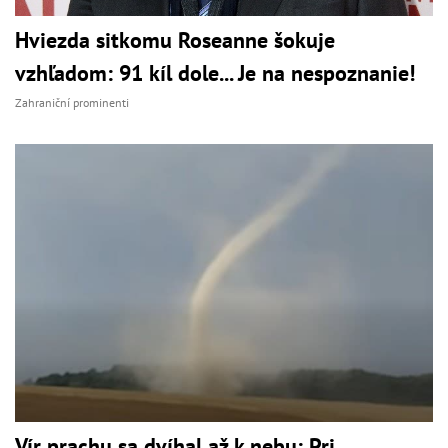
Hviezda sitkomu Roseanne šokuje
vzhľadom: 91 kíl dole... Je na nespoznanie!
Zahraniční prominenti
Vír prachu sa dvíhal až k nebu: Pri