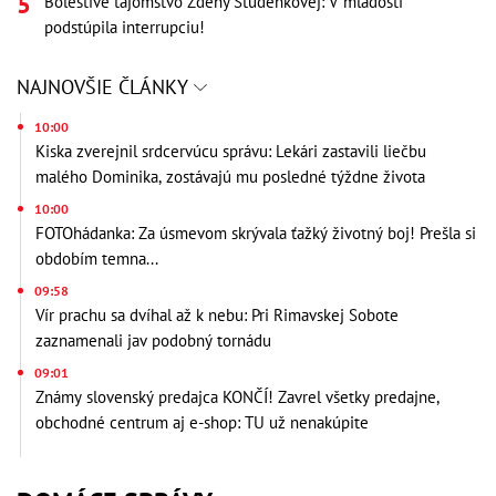
Bolestivé tajomstvo Zdeny Studenkovej: V mladosti
podstúpila interrupciu!
NAJNOVŠIE ČLÁNKY
10:00
Kiska zverejnil srdcervúcu správu: Lekári zastavili liečbu
malého Dominika, zostávajú mu posledné týždne života
10:00
FOTOhádanka: Za úsmevom skrývala ťažký životný boj! Prešla si
obdobím temna...
09:58
Vír prachu sa dvíhal až k nebu: Pri Rimavskej Sobote
zaznamenali jav podobný tornádu
09:01
Známy slovenský predajca KONČÍ! Zavrel všetky predajne,
obchodné centrum aj e-shop: TU už nenakúpite