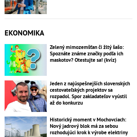
EKONOMIKA
Zelený mimozemšťan či žltý šašo:
Spoznáte známe značky podľa ich
maskotov? Otestujte sa! (kvíz)
Jeden z najúspešnejších slovenských
cestovateľských projektov sa
rozpadol. Spor zakladateľov vyústil
až do konkurzu
Historický moment v Mochovciach:
Nový jadrový blok má za sebou
rozhodujúci krok k výrobe elektriny