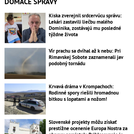
DOMÁCE SPRÁVY
Kiska zverejnil srdcervúcu správu:
Lekári zastavili liečbu malého
Dominika, zostávajú mu posledné
týždne života
Vír prachu sa dvíhal až k nebu: Pri
Rimavskej Sobote zaznamenali jav
podobný tornádu
Krvavá dráma v Krompachoch:
Rodinné spory riešili hromadnou
bitkou s lopatami a nožom!
Slovenské projekty môžu získať
prestížne ocenenie Europa Nostra za