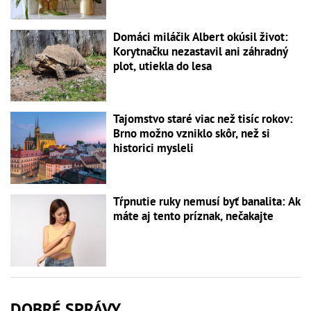
Domáci miláčik Albert okúsil život:
Korytnačku nezastavil ani záhradný
plot, utiekla do lesa
Tajomstvo staré viac než tisíc rokov:
Brno možno vzniklo skôr, než si
historici mysleli
Tŕpnutie ruky nemusí byť banalita: Ak
máte aj tento príznak, nečakajte
DOBRÉ SPRÁVY