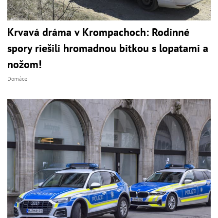
Krvavá dráma v Krompachoch: Rodinné
spory riešili hromadnou bitkou s lopatami a
nožom!
Domáce