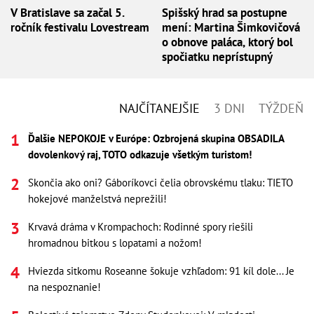
V Bratislave sa začal 5.
Spišský hrad sa postupne
ročník festivalu Lovestream
mení: Martina Šimkovičová
o obnove paláca, ktorý bol
spočiatku neprístupný
NAJČÍTANEJŠIE
3 DNI
TÝŽDEŇ
Ďalšie NEPOKOJE v Európe: Ozbrojená skupina OBSADILA
dovolenkový raj, TOTO odkazuje všetkým turistom!
Skončia ako oni? Gáboríkovci čelia obrovskému tlaku: TIETO
hokejové manželstvá neprežili!
Krvavá dráma v Krompachoch: Rodinné spory riešili
hromadnou bitkou s lopatami a nožom!
Hviezda sitkomu Roseanne šokuje vzhľadom: 91 kíl dole... Je
na nespoznanie!