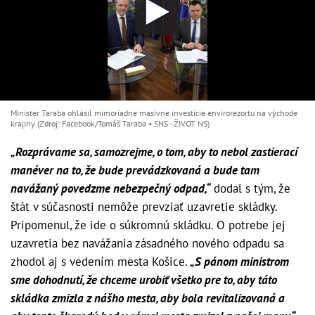
Minister Taraba ohlásil mimoriadne masívne investície envirorezortu na východe
krajiny (Zdroj: Facebook/Tomáš Taraba • SNS - ŽIVOT NS)
„Rozprávame sa, samozrejme, o tom, aby to nebol zastierací
manéver na to, že bude prevádzkovaná a bude tam
navážaný povedzme nebezpečný odpad,“
dodal s tým, že
štát v súčasnosti nemôže prevziať uzavretie skládky.
Pripomenul, že ide o súkromnú skládku. O potrebe jej
uzavretia bez navážania zásadného nového odpadu sa
zhodol aj s vedením mesta Košice.
„S pánom ministrom
sme dohodnutí, že chceme urobiť všetko pre to, aby táto
skládka zmizla z nášho mesta, aby bola revitalizovaná a