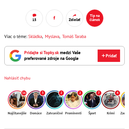
Tip na
15
Zdieľať
článok
Viac o téme:
Skládka
,
Myslava
,
Tomáš Taraba
Pridajte si Topky.sk
medzi Vaše
Pridať
preferované zdroje na Google
Nahlásiť chybu
16
3
2
2
7
4
Najčítanejšie
Domáce
Zahraničné
Prominenti
Šport
Krimi
Zaují