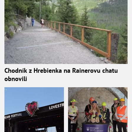
Chodník z Hrebienka na Rainerovu chatu
obnovili