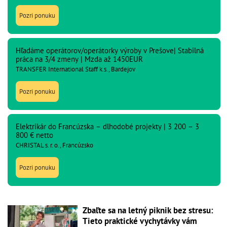
Pozri ponuku
Hľadáme operátorov/operátorky výroby v Prešove| Stabilná
práca na 3/4 zmeny | Mzda až 1450EUR
TRANSFER International Staff k.s., Bardejov
Pozri ponuku
Elektrikár do Francúzska – dlhodobé projekty | 3 200 – 3
800 € netto
CHRISTAL s. r. o., Francúzsko
Pozri ponuku
Zbaľte sa na letný piknik bez stresu:
Tieto praktické vychytávky vám