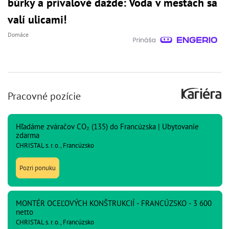
búrky a prívalové dažde: Voda v mestách sa
valí ulicami!
Domáce
Pracovné pozície
Hľadáme zváračov CO₂ (135) do Francúzska | Ubytovanie
zdarma
CHRISTAL s. r. o., Francúzsko
Pozri ponuku
MONTÉR OCEĽOVÝCH KONŠTRUKCIÍ - FRANCÚZSKO - 3 600
netto
CHRISTAL s. r. o., Francúzsko