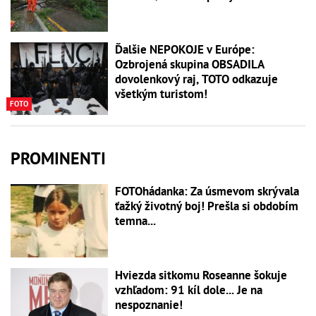
Ďalšie NEPOKOJE v Európe:
Ozbrojená skupina OBSADILA
dovolenkový raj, TOTO odkazuje
všetkým turistom!
FOTO
PROMINENTI
FOTOhádanka: Za úsmevom skrývala
ťažký životný boj! Prešla si obdobím
temna...
Hviezda sitkomu Roseanne šokuje
vzhľadom: 91 kíl dole... Je na
nespoznanie!