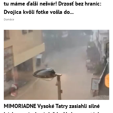
tu máme ďalší nešvár! Drzosť bez hraníc:
Dvojica kvôli fotke vošla do...
Domáce
MIMORIADNE Vysoké Tatry zasiahli silné