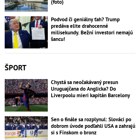
(foto)
Podvod či geniálny ťah? Trump
predáva elite drahocenné
milisekundy. Bežní investori nemajú
šancu!
ŠPORT
Chystá sa neočakávaný presun
Uruguajčana do Anglicka? Do
Liverpoolu mieri kapitán Barcelony
Sen o finále sa rozplynul: Slováci po
dobrom úvode podľahli USA a zahrajú
si s Fínskom o bronz