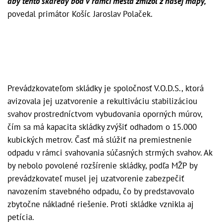
aby tento škaredý bod v rámci mesta zmizol z našej mapy,“
povedal primátor Košíc Jaroslav Polaček.
Prevádzkovateľom skládky je spoločnosť V.O.D.S., ktorá
avizovala jej uzatvorenie a rekultiváciu stabilizáciou
svahov prostredníctvom vybudovania oporných múrov,
čím sa má kapacita skládky zvýšiť odhadom o 15.000
kubických metrov. Časť má slúžiť na premiestnenie
odpadu v rámci svahovania súčasných strmých svahov. Ak
by nebolo povolené rozšírenie skládky, podľa MŽP by
prevádzkovateľ musel jej uzatvorenie zabezpečiť
navozením stavebného odpadu, čo by predstavovalo
zbytočne nákladné riešenie. Proti skládke vznikla aj
petícia.