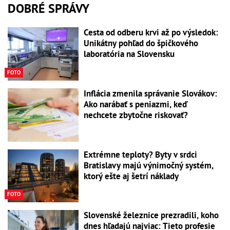
DOBRÉ SPRÁVY
Cesta od odberu krvi až po výsledok:
Unikátny pohľad do špičkového
laboratória na Slovensku
FOTO
Inflácia zmenila správanie Slovákov:
Ako narábať s peniazmi, keď
nechcete zbytočne riskovať?
Extrémne teploty? Byty v srdci
Bratislavy majú výnimočný systém,
ktorý ešte aj šetrí náklady
FOTO
Slovenské železnice prezradili, koho
dnes hľadajú najviac: Tieto profesie