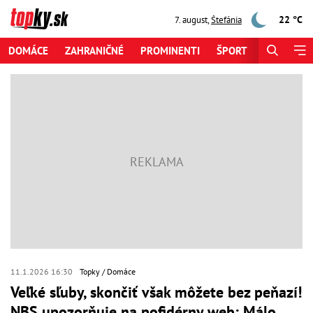
22 °C
7. august
,
Štefánia
DOMÁCE
ZAHRANIČNÉ
PROMINENTI
ŠPORT
ZAUJÍMAV
11.1.2026 16:30
Topky
Domáce
Veľké sľuby, skončiť však môžete bez peňazí!
NBS upozorňuje na pofidérny web: Málo