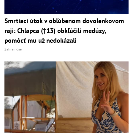
Smrtiaci útok v obľúbenom dovolenkovom
raji: Chlapca (†13) obkľúčili medúzy,
pomôcť mu už nedokázali
Zahraničné