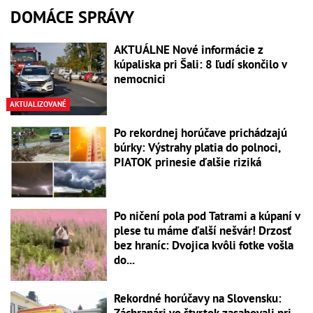
DOMÁCE SPRÁVY
AKTUÁLNE Nové informácie z
kúpaliska pri Šali: 8 ľudí skončilo v
nemocnici
AKTUALIZOVANÉ
Po rekordnej horúčave prichádzajú
búrky: Výstrahy platia do polnoci,
PIATOK prinesie ďalšie riziká
Po ničení pola pod Tatrami a kúpaní v
plese tu máme ďalší nešvár! Drzosť
bez hraníc: Dvojica kvôli fotke vošla
do...
Rekordné horúčavy na Slovensku: