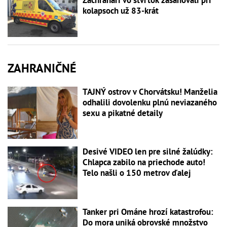
Záchranári vo štvrtok zasahovali pri
kolapsoch už 83-krát
ZAHRANIČNÉ
TAJNÝ ostrov v Chorvátsku! Manželia
odhalili dovolenku plnú neviazaného
sexu a pikatné detaily
Desivé VIDEO len pre silné žalúdky:
Chlapca zabilo na priechode auto!
Telo našli o 150 metrov ďalej
Tanker pri Ománe hrozí katastrofou:
Do mora uniká obrovské množstvo