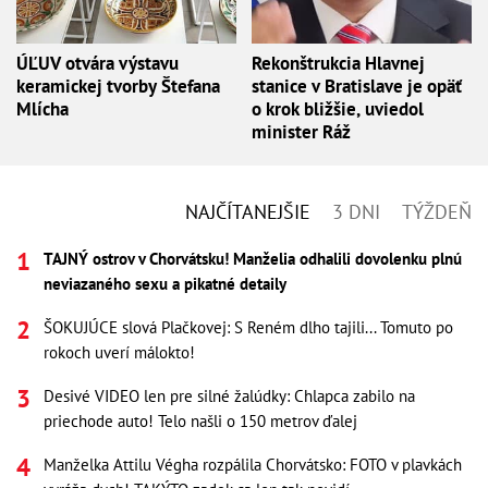
ÚĽUV otvára výstavu
Rekonštrukcia Hlavnej
keramickej tvorby Štefana
stanice v Bratislave je opäť
Mlícha
o krok bližšie, uviedol
minister Ráž
NAJČÍTANEJŠIE
3 DNI
TÝŽDEŇ
TAJNÝ ostrov v Chorvátsku! Manželia odhalili dovolenku plnú
neviazaného sexu a pikatné detaily
ŠOKUJÚCE slová Plačkovej: S Reném dlho tajili... Tomuto po
rokoch uverí málokto!
Desivé VIDEO len pre silné žalúdky: Chlapca zabilo na
priechode auto! Telo našli o 150 metrov ďalej
Manželka Attilu Végha rozpálila Chorvátsko: FOTO v plavkách