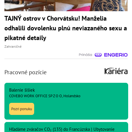
TAJNÝ ostrov v Chorvátsku! Manželia
odhalili dovolenku plnú neviazaného sexu a
pikatné detaily
Zahraničné
Pracovné pozície
Balenie šišiek
COVEBO WORK OFFICE SP Z O O, Holandsko
Pozri ponuku
Hľadáme zváračov CO₂ (135) do Francúzska | Ubytovanie