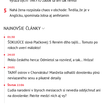
vyráža dych! TAKÝTO zadok sa len tak nevidí
Nahá žena rozpútala chaos v obchode: Tvrdila, že je v
Anglicku, spomínala Jobsa aj amfetamín
NAJNOVŠIE ČLÁNKY
01:30
ŠOKUJÚCE slová Plačkovej: S Reném dlho tajili... Tomuto po
rokoch uverí málokto!
24:10
Peklo českého herca: Odmietol sa rozviesť, a tak... Hrôza!
24:01
TAJNÝ ostrov v Chorvátsku! Manželia odhalili dovolenku plnú
neviazaného sexu a pikatné detaily
Štvrtok 22:06
Ľudia narodení v štyroch mesiacoch si nevedia oddýchnuť ani
na dovolenke: Patríte medzi nich aj vy?