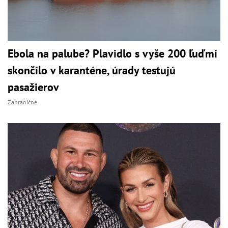
Ebola na palube? Plavidlo s vyše 200 ľuďmi
skončilo v karanténe, úrady testujú
pasažierov
Zahraničné