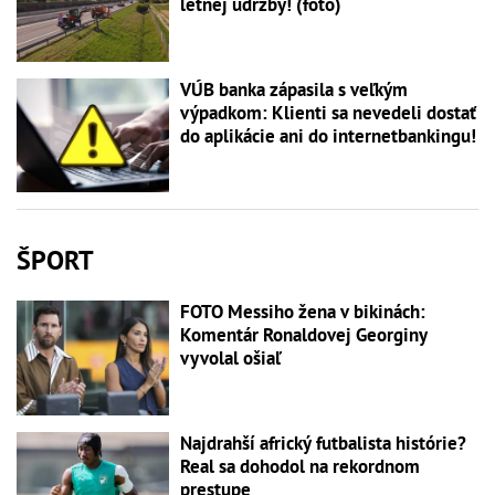
letnej údržby! (foto)
VÚB banka zápasila s veľkým
výpadkom: Klienti sa nevedeli dostať
do aplikácie ani do internetbankingu!
ŠPORT
FOTO Messiho žena v bikinách:
Komentár Ronaldovej Georginy
vyvolal ošiaľ
Najdrahší africký futbalista histórie?
Real sa dohodol na rekordnom
prestupe