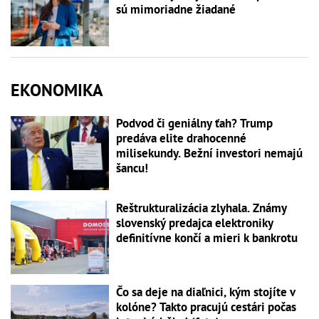
sú mimoriadne žiadané
EKONOMIKA
Podvod či geniálny ťah? Trump
predáva elite drahocenné
milisekundy. Bežní investori nemajú
šancu!
Reštrukturalizácia zlyhala. Známy
slovenský predajca elektroniky
definitívne končí a mieri k bankrotu
Čo sa deje na diaľnici, kým stojíte v
kolóne? Takto pracujú cestári počas