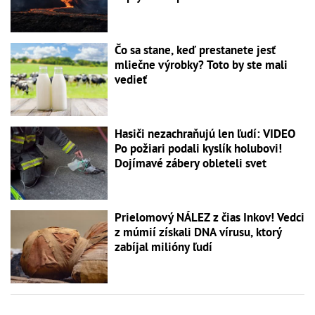
Čo sa stane, keď prestanete jesť
mliečne výrobky? Toto by ste mali
vedieť
Hasiči nezachraňujú len ľudí: VIDEO
Po požiari podali kyslík holubovi!
Dojímavé zábery obleteli svet
Prielomový NÁLEZ z čias Inkov! Vedci
z múmií získali DNA vírusu, ktorý
zabíjal milióny ľudí