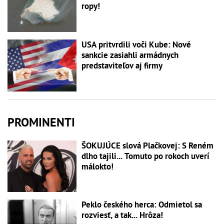
ropy!
USA pritvrdili voči Kube: Nové
sankcie zasiahli armádnych
predstaviteľov aj firmy
PROMINENTI
ŠOKUJÚCE slová Plačkovej: S Reném
dlho tajili... Tomuto po rokoch uverí
málokto!
Peklo českého herca: Odmietol sa
rozviesť, a tak... Hrôza!