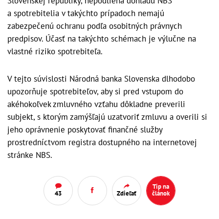
Slovenskej republiky, nepodlieha dohľadu NBS
a spotrebitelia v takýchto prípadoch nemajú
zabezpečenú ochranu podľa osobitných právnych
predpisov. Účasť na takýchto schémach je výlučne na
vlastné riziko spotrebiteľa.
V tejto súvislosti Národná banka Slovenska dlhodobo
upozorňuje spotrebiteľov, aby si pred vstupom do
akéhokoľvek zmluvného vzťahu dôkladne preverili
subjekt, s ktorým zamýšľajú uzatvoriť zmluvu a overili si
jeho oprávnenie poskytovať finančné služby
prostredníctvom registra dostupného na internetovej
stránke NBS.
Tip na
43
Zdieľať
článok