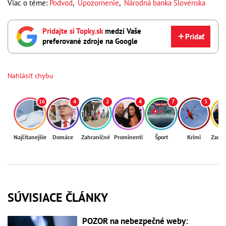
Viac o téme:
Podvod
,
Upozornenie
,
Národná banka Slovenska
Pridajte si Topky.sk
medzi Vaše
Pridať
preferované zdroje na Google
Nahlásiť chybu
16
4
2
4
7
5
Najčítanejšie
Domáce
Zahraničné
Prominenti
Šport
Krimi
Zaují
SÚVISIACE ČLÁNKY
POZOR na nebezpečné weby: