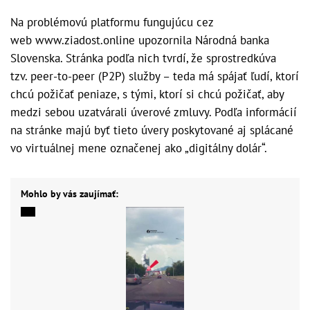
Na problémovú platformu fungujúcu cez
web www.ziadost.online upozornila Národná banka
Slovenska. Stránka podľa nich tvrdí, že sprostredkúva
tzv. peer-to-peer (P2P) služby – teda má spájať ľudí, ktorí
chcú požičať peniaze, s tými, ktorí si chcú požičať, aby
medzi sebou uzatvárali úverové zmluvy. Podľa informácií
na stránke majú byť tieto úvery poskytované aj splácané
vo virtuálnej mene označenej ako „digitálny dolár“.
Mohlo by vás zaujímať: