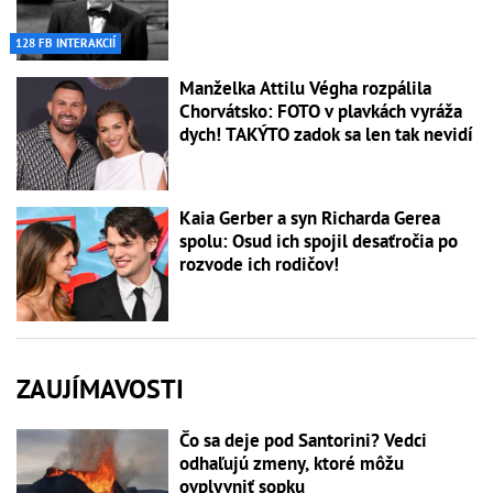
128 FB INTERAKCIÍ
Manželka Attilu Végha rozpálila
Chorvátsko: FOTO v plavkách vyráža
dych! TAKÝTO zadok sa len tak nevidí
Kaia Gerber a syn Richarda Gerea
spolu: Osud ich spojil desaťročia po
rozvode ich rodičov!
ZAUJÍMAVOSTI
Čo sa deje pod Santorini? Vedci
odhaľujú zmeny, ktoré môžu
ovplyvniť sopku