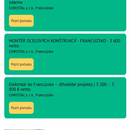
zdarma
CHRISTAL s. r. o., Francúzsko
Pozri ponuku
MONTÉR OCEĽOVÝCH KONŠTRUKCIÍ - FRANCÚZSKO - 3 600
netto
CHRISTAL s. r. o., Francúzsko
Pozri ponuku
Elektrikár do Francúzska – dlhodobé projekty | 3 200 – 3
800 € netto
CHRISTAL s. r. o., Francúzsko
Pozri ponuku