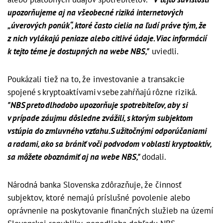
upozorňujeme aj na všeobecné riziká internetových
„úverových ponúk“, ktoré často cielia na ľudí práve tým, že
z nich vylákajú peniaze alebo citlivé údaje. Viac informácií
k tejto téme je dostupných na webe NBS,"
uviedli.
Poukázali tiež na to, že investovanie a transakcie
spojené s kryptoaktívami v sebe zahŕňajú rôzne riziká.
"NBS preto dlhodobo upozorňuje spotrebiteľov, aby si
v prípade záujmu dôsledne zvážili, s ktorým subjektom
vstúpia do zmluvného vzťahu. S užitočnými odporúčaniami
a radami, ako sa brániť voči podvodom v oblasti kryptoaktív,
sa môžete oboznámiť aj na webe NBS,"
dodali.
Národná banka Slovenska zdôrazňuje, že činnosť
subjektov, ktoré nemajú príslušné povolenie alebo
oprávnenie na poskytovanie finančných služieb na území