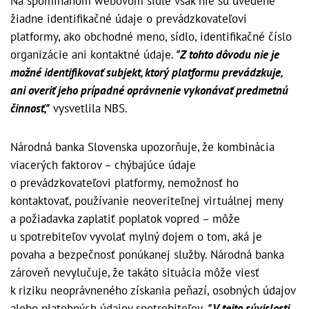
Na spomínanom webovom sídle však nie sú uvedené
žiadne identifikačné údaje o prevádzkovateľovi
platformy, ako obchodné meno, sídlo, identifikačné číslo
organizácie ani kontaktné údaje.
"Z tohto dôvodu nie je
možné identifikovať subjekt, ktorý platformu prevádzkuje,
ani overiť jeho prípadné oprávnenie vykonávať predmetnú
činnosť,"
vysvetlila NBS.
Národná banka Slovenska upozorňuje, že kombinácia
viacerých faktorov – chýbajúce údaje
o prevádzkovateľovi platformy, nemožnosť ho
kontaktovať, používanie neoveriteľnej virtuálnej meny
a požiadavka zaplatiť poplatok vopred – môže
u spotrebiteľov vyvolať mylný dojem o tom, aká je
povaha a bezpečnosť ponúkanej služby. Národná banka
zároveň nevylučuje, že takáto situácia môže viesť
k riziku neoprávneného získania peňazí, osobných údajov
alebo platobných údajov spotrebiteľov.
"V tejto súvislosti