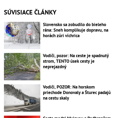
SÚVISIACE ČLÁNKY
Slovensko sa zobudilo do bieleho
rána: Sneh komplikuje dopravu, na
horách zúri víchrica
Vodiči, pozor: Na ceste je spadnutý
strom, TENTO úsek cesty je
neprejazdný
Vodiči, POZOR: Na horskom
priechode Donovaly a Šturec padajú
na cestu skaly