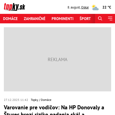
22 °C
8. august
,
Oskar
DOMÁCE
ZAHRANIČNÉ
PROMINENTI
ŠPORT
ZAUJÍMAV
27.12.2025 11:42
Topky
Domáce
Varovanie pre vodičov: Na HP Donovaly a
Šturec hrozí riziko padania skál a