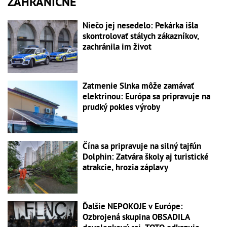
ZAHRANIČNÉ
Niečo jej nesedelo: Pekárka išla
skontrolovať stálych zákazníkov,
zachránila im život
Zatmenie Slnka môže zamávať
elektrinou: Európa sa pripravuje na
prudký pokles výroby
Čína sa pripravuje na silný tajfún
Dolphin: Zatvára školy aj turistické
atrakcie, hrozia záplavy
Ďalšie NEPOKOJE v Európe:
Ozbrojená skupina OBSADILA