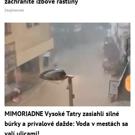
zachránite izbové rastliny
Zaujímavosti
MIMORIADNE Vysoké Tatry zasiahli silné
búrky a prívalové dažde: Voda v mestách sa
valí ulicami!