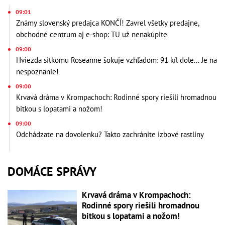
09:01
Známy slovenský predajca KONČÍ! Zavrel všetky predajne,
obchodné centrum aj e-shop: TU už nenakúpite
09:00
Hviezda sitkomu Roseanne šokuje vzhľadom: 91 kíl dole... Je na
nespoznanie!
09:00
Krvavá dráma v Krompachoch: Rodinné spory riešili hromadnou
bitkou s lopatami a nožom!
09:00
Odchádzate na dovolenku? Takto zachránite izbové rastliny
DOMÁCE SPRÁVY
Krvavá dráma v Krompachoch:
Rodinné spory riešili hromadnou
bitkou s lopatami a nožom!