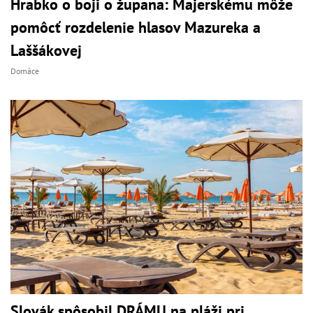
Hrabko o boji o župana: Majerskému môže
pomôcť rozdelenie hlasov Mazureka a
Laššákovej
Domáce
Slovák spôsobil DRÁMU na pláži pri