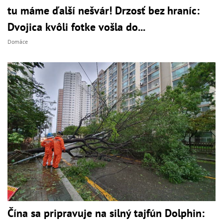
tu máme ďalší nešvár! Drzosť bez hraníc:
Dvojica kvôli fotke vošla do...
Domáce
Čína sa pripravuje na silný tajfún Dolphin: