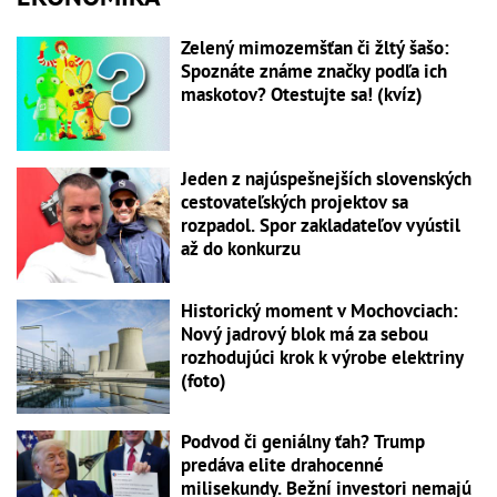
Zelený mimozemšťan či žltý šašo:
Spoznáte známe značky podľa ich
maskotov? Otestujte sa! (kvíz)
Jeden z najúspešnejších slovenských
cestovateľských projektov sa
rozpadol. Spor zakladateľov vyústil
až do konkurzu
Historický moment v Mochovciach:
Nový jadrový blok má za sebou
rozhodujúci krok k výrobe elektriny
(foto)
Podvod či geniálny ťah? Trump
predáva elite drahocenné
milisekundy. Bežní investori nemajú