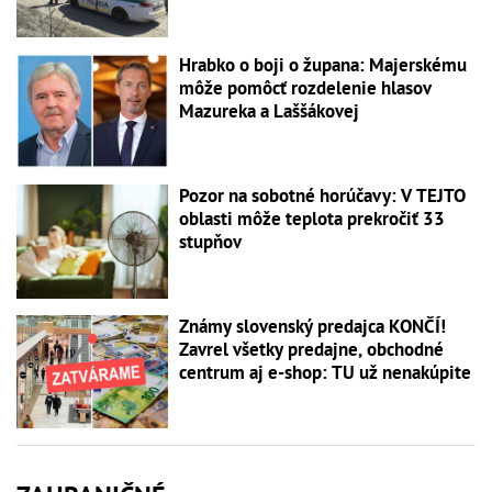
Hrabko o boji o župana: Majerskému
môže pomôcť rozdelenie hlasov
Mazureka a Laššákovej
Pozor na sobotné horúčavy: V TEJTO
oblasti môže teplota prekročiť 33
stupňov
Známy slovenský predajca KONČÍ!
Zavrel všetky predajne, obchodné
centrum aj e-shop: TU už nenakúpite