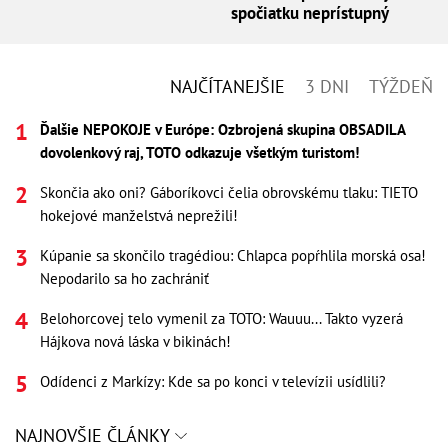
spočiatku neprístupný
NAJČÍTANEJŠIE
3 DNI
TÝŽDEŇ
Ďalšie NEPOKOJE v Európe: Ozbrojená skupina OBSADILA
dovolenkový raj, TOTO odkazuje všetkým turistom!
Skončia ako oni? Gáboríkovci čelia obrovskému tlaku: TIETO
hokejové manželstvá neprežili!
Kúpanie sa skončilo tragédiou: Chlapca popŕhlila morská osa!
Nepodarilo sa ho zachrániť
Belohorcovej telo vymenil za TOTO: Wauuu... Takto vyzerá
Hájkova nová láska v bikinách!
Odídenci z Markízy: Kde sa po konci v televízii usídlili?
NAJNOVŠIE ČLÁNKY