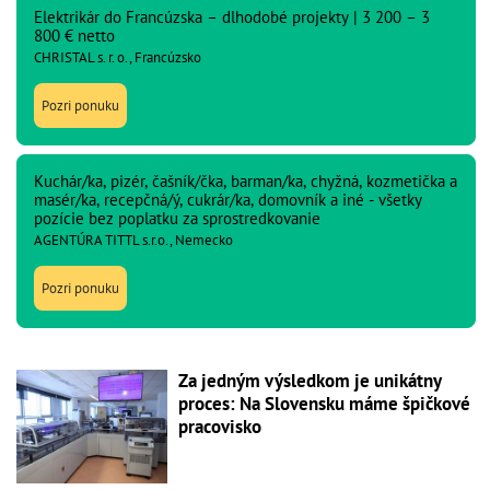
Elektrikár do Francúzska – dlhodobé projekty | 3 200 – 3
800 € netto
CHRISTAL s. r. o., Francúzsko
Pozri ponuku
Kuchár/ka, pizér, čašník/čka, barman/ka, chyžná, kozmetička a
masér/ka, recepčná/ý, cukrár/ka, domovník a iné - všetky
pozície bez poplatku za sprostredkovanie
AGENTÚRA TITTL s.r.o., Nemecko
Pozri ponuku
Za jedným výsledkom je unikátny
proces: Na Slovensku máme špičkové
pracovisko