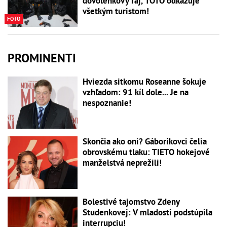
dovolenkový raj, TOTO odkazuje
všetkým turistom!
FOTO
PROMINENTI
Hviezda sitkomu Roseanne šokuje
vzhľadom: 91 kíl dole... Je na
nespoznanie!
Skončia ako oni? Gáboríkovci čelia
obrovskému tlaku: TIETO hokejové
manželstvá neprežili!
Bolestivé tajomstvo Zdeny
Studenkovej: V mladosti podstúpila
interrupciu!