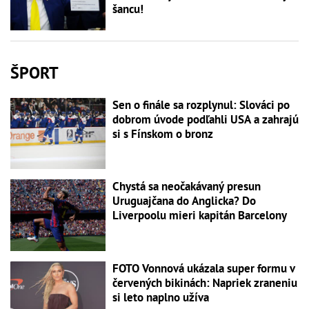
šancu!
ŠPORT
Sen o finále sa rozplynul: Slováci po
dobrom úvode podľahli USA a zahrajú
si s Fínskom o bronz
Chystá sa neočakávaný presun
Uruguajčana do Anglicka? Do
Liverpoolu mieri kapitán Barcelony
FOTO Vonnová ukázala super formu v
červených bikinách: Napriek zraneniu
si leto naplno užíva