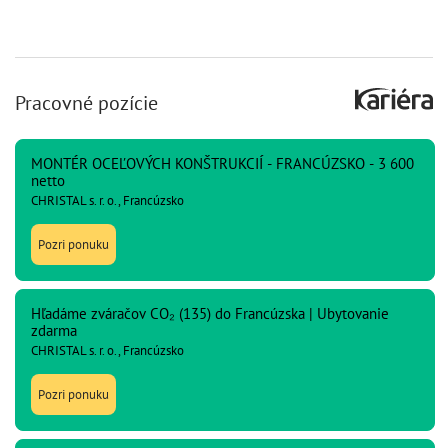
Pracovné pozície
MONTÉR OCEĽOVÝCH KONŠTRUKCIÍ - FRANCÚZSKO - 3 600
netto
CHRISTAL s. r. o., Francúzsko
Pozri ponuku
Hľadáme zváračov CO₂ (135) do Francúzska | Ubytovanie
zdarma
CHRISTAL s. r. o., Francúzsko
Pozri ponuku