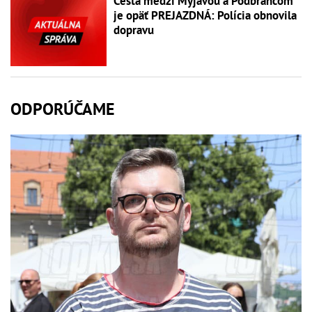
Cesta medzi Myjavou a Podbrančom
je opäť PREJAZDNÁ: Polícia obnovila
dopravu
ODPORÚČAME