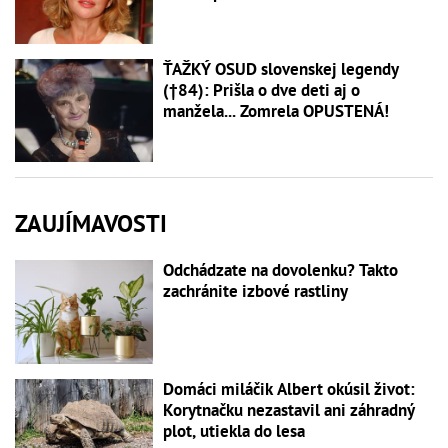
ŤAŽKÝ OSUD slovenskej legendy
(†84): Prišla o dve deti aj o
manžela... Zomrela OPUSTENÁ!
ZAUJÍMAVOSTI
Odchádzate na dovolenku? Takto
zachránite izbové rastliny
Domáci miláčik Albert okúsil život:
Korytnačku nezastavil ani záhradný
plot, utiekla do lesa