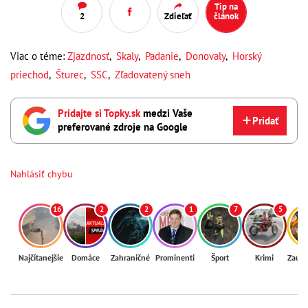
Tip na
2
Zdieľať
článok
Viac o téme:
Zjazdnosť
,
Skaly
,
Padanie
,
Donovaly
,
Horský
priechod
,
Šturec
,
SSC
,
Zľadovatený sneh
Pridajte si Topky.sk
medzi Vaše
Pridať
preferované zdroje na Google
Nahlásiť chybu
16
2
2
1
7
5
Najčítanejšie
Domáce
Zahraničné
Prominenti
Šport
Krimi
Zaují