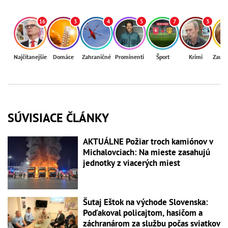
16
3
4
5
7
3
Najčítanejšie
Domáce
Zahraničné
Prominenti
Šport
Krimi
Zaují
SÚVISIACE ČLÁNKY
AKTUÁLNE Požiar troch kamiónov v
Michalovciach: Na mieste zasahujú
jednotky z viacerých miest
Šutaj Eštok na východe Slovenska:
Poďakoval policajtom, hasičom a
záchranárom za službu počas sviatkov