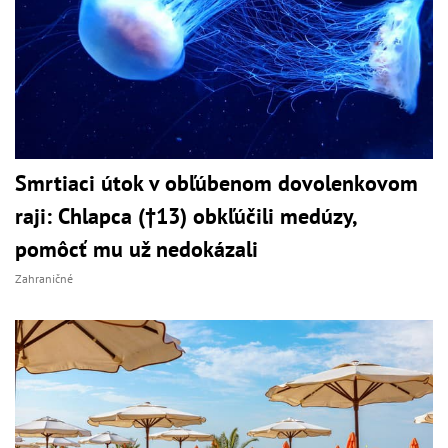
Smrtiaci útok v obľúbenom dovolenkovom
raji: Chlapca (†13) obkľúčili medúzy,
pomôcť mu už nedokázali
Zahraničné