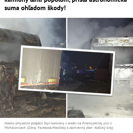
suma ohľadom škody!
Niekto úmyselne podpálil štyri kamióny v areáli na Priemyselnej ulici v
Michalovciach. (Zdroj: Facebook/Hasičský a záchranný zbor - Košický kraj)