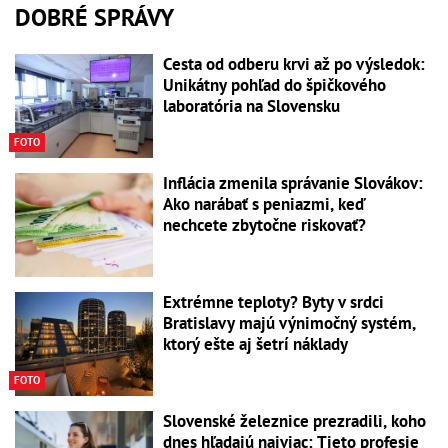
DOBRÉ SPRÁVY
Cesta od odberu krvi až po výsledok:
Unikátny pohľad do špičkového
laboratória na Slovensku
FOTO
Inflácia zmenila správanie Slovákov:
Ako narábať s peniazmi, keď
nechcete zbytočne riskovať?
Extrémne teploty? Byty v srdci
Bratislavy majú výnimočný systém,
ktorý ešte aj šetrí náklady
FOTO
Slovenské železnice prezradili, koho
dnes hľadajú najviac: Tieto profesie