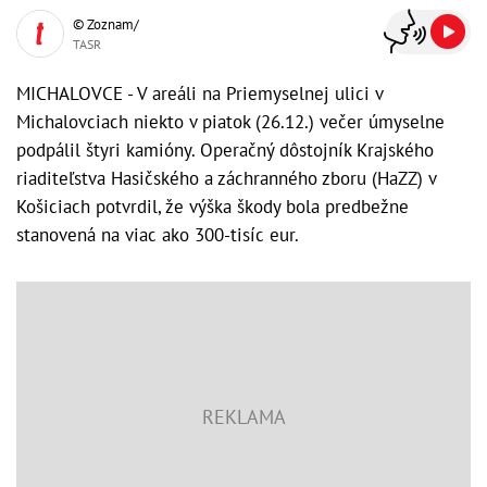
© Zoznam/
TASR
MICHALOVCE - V areáli na Priemyselnej ulici v
Michalovciach niekto v piatok (26.12.) večer úmyselne
podpálil štyri kamióny. Operačný dôstojník Krajského
riaditeľstva Hasičského a záchranného zboru (HaZZ) v
Košiciach potvrdil, že výška škody bola predbežne
stanovená na viac ako 300-tisíc eur.