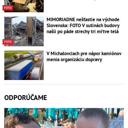
FOTO
MIMORIADNE nešťastie na východe
Slovenska: FOTO V sutinách budovy
našli po páde strechy tri mŕtve telá
FOTO
V Michalovciach pre nápor kamiónov
menia organizáciu dopravy
ODPORÚČAME