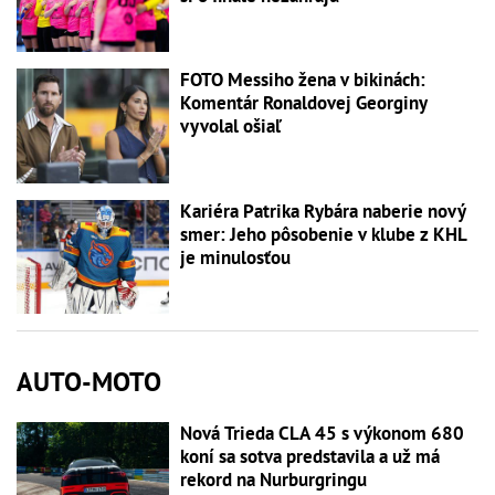
FOTO Messiho žena v bikinách:
Komentár Ronaldovej Georginy
vyvolal ošiaľ
Kariéra Patrika Rybára naberie nový
smer: Jeho pôsobenie v klube z KHL
je minulosťou
AUTO-MOTO
Nová Trieda CLA 45 s výkonom 680
koní sa sotva predstavila a už má
rekord na Nurburgringu