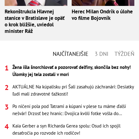
Rekonštrukcia Hlavnej
Herec Milan Ondrík o úlohe
stanice v Bratislave je opäť
vo filme Bojovník
o krok bližšie, uviedol
minister Ráž
NAJČÍTANEJŠIE
3 DNI
TÝŽDEŇ
Žena išla šnorchlovať a pozorovať delfíny, skončila bez nohy!
Úlomky jej tela zostali v mori
AKTUÁLNE Na kúpalisku pri Šali zasahujú záchranári: Desiatky
ľudí mali zdravotné ťažkosti!
Po ničení pola pod Tatrami a kúpaní v plese tu máme ďalší
nešvár! Drzosť bez hraníc: Dvojica kvôli fotke vošla do...
Kaia Gerber a syn Richarda Gerea spolu: Osud ich spojil
desaťročia po rozvode ich rodičov!