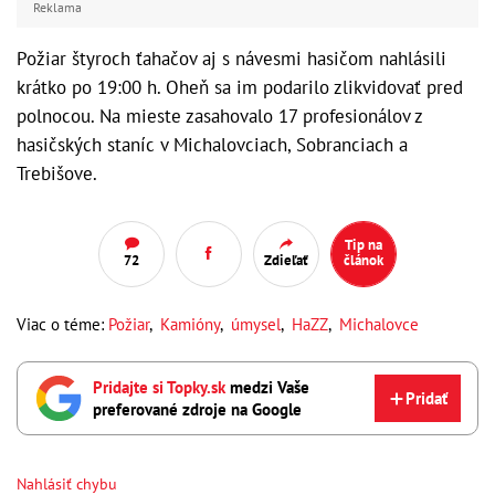
Reklama
Požiar štyroch ťahačov aj s návesmi hasičom nahlásili
krátko po 19:00 h. Oheň sa im podarilo zlikvidovať pred
polnocou. Na mieste zasahovalo 17 profesionálov z
hasičských staníc v Michalovciach, Sobranciach a
Trebišove.
Tip na
72
Zdieľať
článok
Viac o téme:
Požiar
,
Kamióny
,
úmysel
,
HaZZ
,
Michalovce
Pridajte si Topky.sk
medzi Vaše
Pridať
preferované zdroje na Google
Nahlásiť chybu