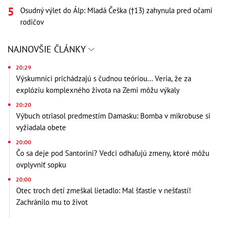
Osudný výlet do Álp: Mladá Češka (†13) zahynula pred očami
rodičov
NAJNOVŠIE ČLÁNKY
20:29
Výskumníci prichádzajú s čudnou teóriou... Veria, že za
explóziu komplexného života na Zemi môžu výkaly
20:20
Výbuch otriasol predmestím Damasku: Bomba v mikrobuse si
vyžiadala obete
20:00
Čo sa deje pod Santorini? Vedci odhaľujú zmeny, ktoré môžu
ovplyvniť sopku
20:00
Otec troch detí zmeškal lietadlo: Mal šťastie v nešťastí!
Zachránilo mu to život