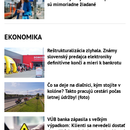
sú mimoriadne žiadané
EKONOMIKA
Reštrukturalizácia zlyhala. Známy
slovenský predajca elektroniky
definitívne končí a mieri k bankrotu
Čo sa deje na diaľnici, kým stojíte v
kolóne? Takto pracujú cestári počas
letnej údržby! (foto)
VÚB banka zápasila s veľkým
výpadkom: Klienti sa nevedeli dostať