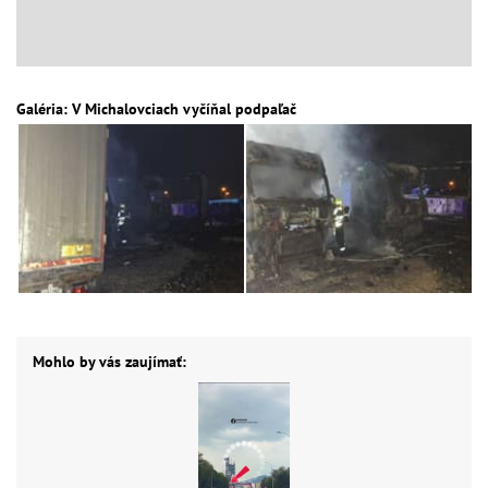
Galéria: V Michalovciach vyčíňal podpaľač
Mohlo by vás zaujímať: