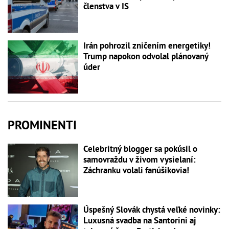
členstva v IS
Irán pohrozil zničením energetiky!
Trump napokon odvolal plánovaný
úder
PROMINENTI
Celebritný blogger sa pokúsil o
samovraždu v živom vysielaní:
Záchranku volali fanúšikovia!
Úspešný Slovák chystá veľké novinky:
Luxusná svadba na Santorini aj