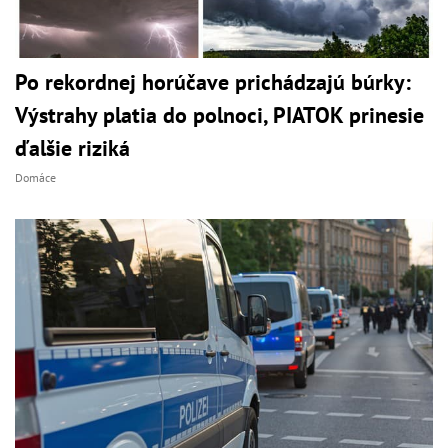
Po rekordnej horúčave prichádzajú búrky:
Výstrahy platia do polnoci, PIATOK prinesie
ďalšie riziká
Domáce