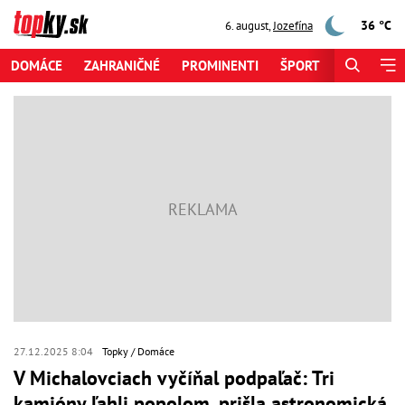
36 °C
6. august
,
Jozefína
DOMÁCE
ZAHRANIČNÉ
PROMINENTI
ŠPORT
ZAUJÍMAV
27.12.2025 8:04
Topky
Domáce
V Michalovciach vyčíňal podpaľač: Tri
kamióny ľahli popolom, prišla astronomická