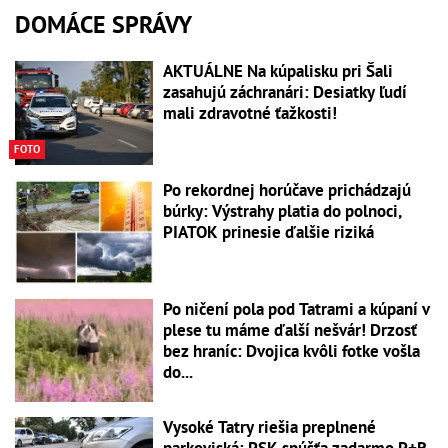
DOMÁCE SPRÁVY
AKTUÁLNE Na kúpalisku pri Šali
zasahujú záchranári: Desiatky ľudí
mali zdravotné ťažkosti!
FOTO
Po rekordnej horúčave prichádzajú
búrky: Výstrahy platia do polnoci,
PIATOK prinesie ďalšie riziká
Po ničení pola pod Tatrami a kúpaní v
plese tu máme ďalší nešvár! Drzosť
bez hraníc: Dvojica kvôli fotke vošla
do...
Vysoké Tatry riešia preplnené