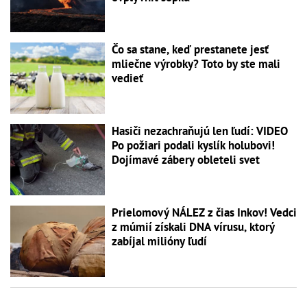
Čo sa stane, keď prestanete jesť
mliečne výrobky? Toto by ste mali
vedieť
Hasiči nezachraňujú len ľudí: VIDEO
Po požiari podali kyslík holubovi!
Dojímavé zábery obleteli svet
Prielomový NÁLEZ z čias Inkov! Vedci
z múmií získali DNA vírusu, ktorý
zabíjal milióny ľudí