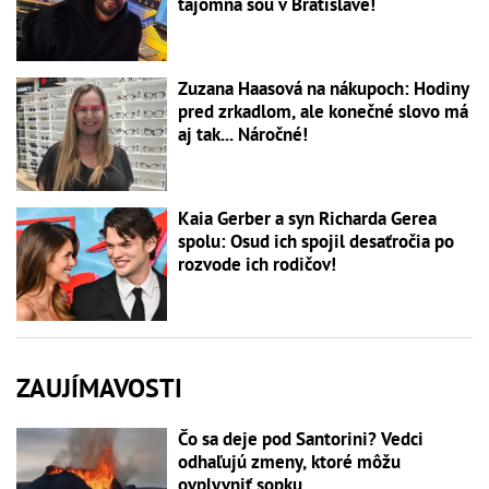
tajomná šou v Bratislave!
Zuzana Haasová na nákupoch: Hodiny
pred zrkadlom, ale konečné slovo má
aj tak... Náročné!
Kaia Gerber a syn Richarda Gerea
spolu: Osud ich spojil desaťročia po
rozvode ich rodičov!
ZAUJÍMAVOSTI
Čo sa deje pod Santorini? Vedci
odhaľujú zmeny, ktoré môžu
ovplyvniť sopku