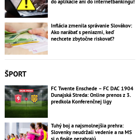
do aplikácie ani do internetbankingu!
Inflácia zmenila správanie Slovákov:
Ako narábať s peniazmi, keď
nechcete zbytočne riskovať?
ŠPORT
FC Twente Enschede – FC DAC 1904
Dunajská Streda: Online prenos z 3.
predkola Konferenčnej ligy
Tuhý boj a najsmolnejšia prehra:
Slovenky neudržali vedenie a na MS
si o finále nezahrajú