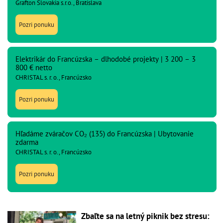
Grafton Slovakia s.r.o., Bratislava
Pozri ponuku
Elektrikár do Francúzska – dlhodobé projekty | 3 200 – 3
800 € netto
CHRISTAL s. r. o., Francúzsko
Pozri ponuku
Hľadáme zváračov CO₂ (135) do Francúzska | Ubytovanie
zdarma
CHRISTAL s. r. o., Francúzsko
Pozri ponuku
Zbaľte sa na letný piknik bez stresu: