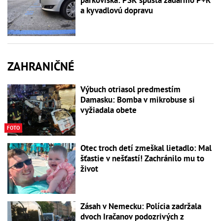
parkoviská: PSK spúšťa zadarmo P+R
a kyvadlovú dopravu
ZAHRANIČNÉ
Výbuch otriasol predmestím
Damasku: Bomba v mikrobuse si
vyžiadala obete
FOTO
Otec troch detí zmeškal lietadlo: Mal
šťastie v nešťastí! Zachránilo mu to
život
Zásah v Nemecku: Polícia zadržala
dvoch Iračanov podozrivých z