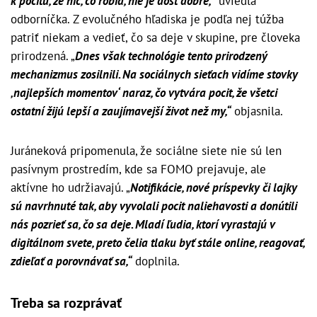
k pocitu, že nič, čo robia, nie je dosť dobré,
“ uviedla
odborníčka. Z evolučného hľadiska je podľa nej túžba
patriť niekam a vedieť, čo sa deje v skupine, pre človeka
prirodzená. „
Dnes však technológie tento prirodzený
mechanizmus zosilnili. Na sociálnych sieťach vidíme stovky
‚najlepších momentov‘ naraz, čo vytvára pocit, že všetci
ostatní žijú lepší a zaujímavejší život než my,“
objasnila.
Juráneková pripomenula, že sociálne siete nie sú len
pasívnym prostredím, kde sa FOMO prejavuje, ale
aktívne ho udržiavajú. „
Notifikácie, nové príspevky či lajky
sú navrhnuté tak, aby vyvolali pocit naliehavosti a donútili
nás pozrieť sa, čo sa deje. Mladí ľudia, ktorí vyrastajú v
digitálnom svete, preto čelia tlaku byť stále online, reagovať,
zdieľať a porovnávať sa,“
doplnila.
Treba sa rozprávať