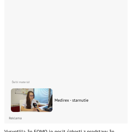
Medirex - starnutie
Reklama
Vysvetlila, že FOMO je pocit úzkosti z predstavy, že