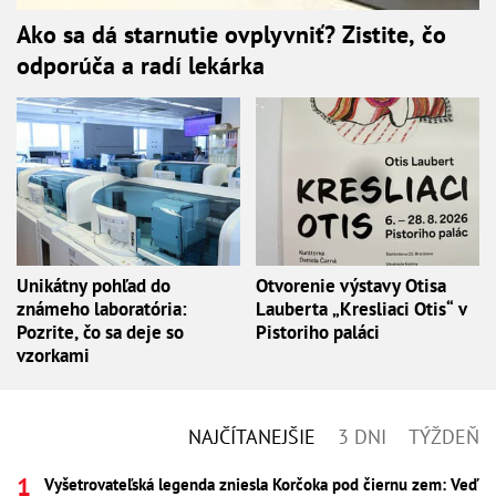
Ako sa dá starnutie ovplyvniť? Zistite, čo
odporúča a radí lekárka
Unikátny pohľad do
Otvorenie výstavy Otisa
známeho laboratória:
Lauberta „Kresliaci Otis“ v
Pozrite, čo sa deje so
Pistoriho paláci
vzorkami
NAJČÍTANEJŠIE
3 DNI
TÝŽDEŇ
Vyšetrovateľská legenda zniesla Korčoka pod čiernu zem: Veď