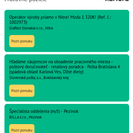
Operátor výroby priamo v Nitre! Mzda 1 320€! (Ref. č.:
1002973)
Grafton Slovakia s.r.o., Nitra
Pozri ponuku
Hľadáme záujemcov na obsadenie pracovného miesta -
poštový doručovateľ - retailový poradca - Pošta Bratislava 4
(spádová oblasť Karlová Ves, Dlhé diely)
Slovenská pošta, a.s., Bratislavský kraj
Pozri ponuku
Špecialista oddelenia (m/ž) - Pezinok
BILLA s.r.o., Pezinok
Pozri ponuku