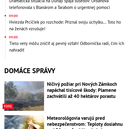
Dramatická situácia na Dunaji spája susedov: Orbánová
telefonovala s Blanárom a Tarabom o urgentnej pomoci
09:00
Hviezda Prcičiek po rozchode: Priznal svoju úchylku... Toto ho
na ženách vzrušuje!
09:00
Tieto vety môžu zničiť aj pevný vzťah! Odborníčka radí, čím ich
nahradiť
DOMÁCE SPRÁVY
Ničivý požiar pri Nových Zámkoch
napáchal tisícové škody: Plamene
zachvátili až 40 hektárov porastu
FOTO
Meteorológovia varujú pred
nebezpečenstvom: Teploty dosiahnu