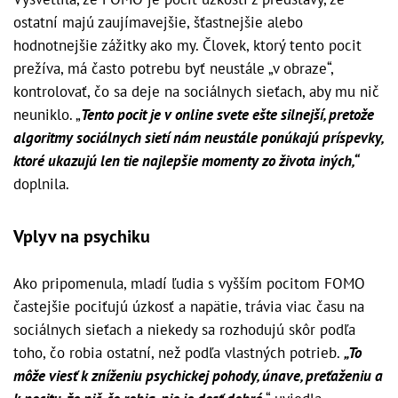
ostatní majú zaujímavejšie, šťastnejšie alebo
hodnotnejšie zážitky ako my. Človek, ktorý tento pocit
prežíva, má často potrebu byť neustále „v obraze“,
kontrolovať, čo sa deje na sociálnych sieťach, aby mu nič
neuniklo. „
Tento pocit je v online svete ešte silnejší, pretože
algoritmy sociálnych sietí nám neustále ponúkajú príspevky,
ktoré ukazujú len tie najlepšie momenty zo života iných,“
doplnila.
Vplyv na psychiku
Ako pripomenula, mladí ľudia s vyšším pocitom FOMO
častejšie pociťujú úzkosť a napätie, trávia viac času na
sociálnych sieťach a niekedy sa rozhodujú skôr podľa
toho, čo robia ostatní, než podľa vlastných potrieb.
„To
môže viesť k zníženiu psychickej pohody, únave, preťaženiu a