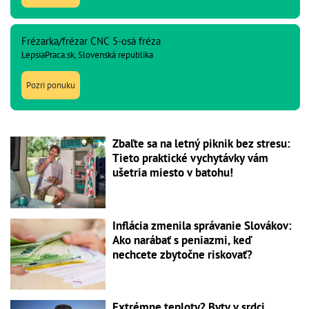
Frézarka/frézar CNC 5-osá fréza
LepsiaPraca.sk, Slovenská republika
Pozri ponuku
Zbaľte sa na letný piknik bez stresu:
Tieto praktické vychytávky vám
ušetria miesto v batohu!
Inflácia zmenila správanie Slovákov:
Ako narábať s peniazmi, keď
nechcete zbytočne riskovať?
Extrémne teploty? Byty v srdci