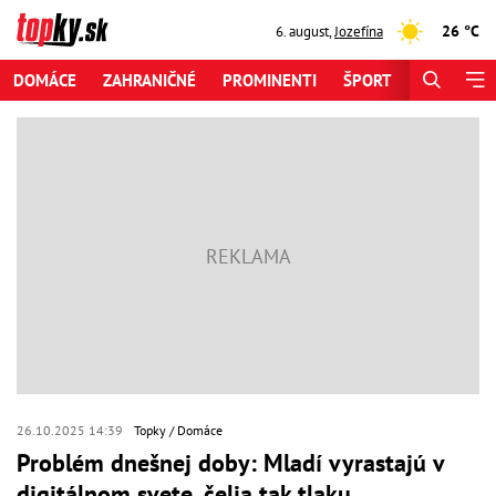
26 °C
6. august
,
Jozefína
DOMÁCE
ZAHRANIČNÉ
PROMINENTI
ŠPORT
ZAUJÍMAV
26.10.2025 14:39
Topky
Domáce
Problém dnešnej doby: Mladí vyrastajú v
digitálnom svete, čelia tak tlaku