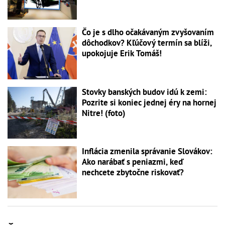
Čo je s dlho očakávaným zvyšovaním
dôchodkov? Kľúčový termín sa blíži,
upokojuje Erik Tomáš!
Stovky banských budov idú k zemi:
Pozrite si koniec jednej éry na hornej
Nitre! (foto)
Inflácia zmenila správanie Slovákov:
Ako narábať s peniazmi, keď
nechcete zbytočne riskovať?