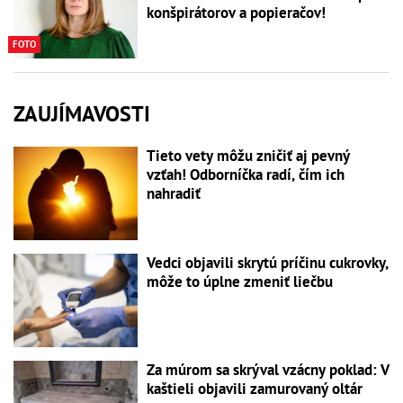
konšpirátorov a popieračov!
FOTO
ZAUJÍMAVOSTI
Tieto vety môžu zničiť aj pevný
vzťah! Odborníčka radí, čím ich
nahradiť
Vedci objavili skrytú príčinu cukrovky,
môže to úplne zmeniť liečbu
Za múrom sa skrýval vzácny poklad: V
kaštieli objavili zamurovaný oltár