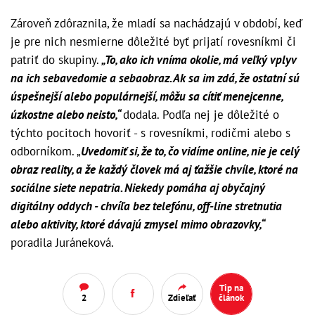
Zároveň zdôraznila, že mladí sa nachádzajú v období, keď
je pre nich nesmierne dôležité byť prijatí rovesníkmi či
patriť do skupiny.
„To, ako ich vníma okolie, má veľký vplyv
na ich sebavedomie a sebaobraz. Ak sa im zdá, že ostatní sú
úspešnejší alebo populárnejší, môžu sa cítiť menejcenne,
úzkostne alebo neisto,“
dodala. Podľa nej je dôležité o
týchto pocitoch hovoriť - s rovesníkmi, rodičmi alebo s
odborníkom. „
Uvedomiť si, že to, čo vidíme online, nie je celý
obraz reality, a že každý človek má aj ťažšie chvíle, ktoré na
sociálne siete nepatria. Niekedy pomáha aj obyčajný
digitálny oddych - chvíľa bez telefónu, off-line stretnutia
alebo aktivity, ktoré dávajú zmysel mimo obrazovky,“
poradila Juráneková.
Tip na
2
Zdieľať
článok