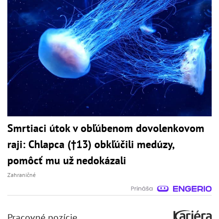
Smrtiaci útok v obľúbenom dovolenkovom
raji: Chlapca (†13) obkľúčili medúzy,
pomôcť mu už nedokázali
Zahraničné
Pracovné pozície