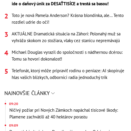
ide o daňový únik za DESAŤTISÍCE a trestá sa basou!
Toto je nová Pamela Anderson? Krásna blondínka, ale... Tento
rozdiel udrie do očí!
AKTUÁLNE Dramatická situácia na Záhorí: Polonahý muž sa
vyhráža skokom zo stožiara, vlaky cez stanicu nepremávajú
Michael Douglas vyrazil do spoločnosti s nádhernou dcérou:
Tomu sa hovorí dokonalosť!
Telefonát, ktorý môže pripraviť rodinu o peniaze: AI skopíruje
hlas vašich blízkych, odborníci radia jednoduchý trik
NAJNOVŠIE ČLÁNKY
09:20
Ničivý požiar pri Nových Zámkoch napáchal tisícové škody:
Plamene zachvátili až 40 hektárov porastu
09:09