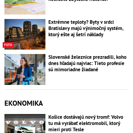
Extrémne teploty? Byty v srdci
Bratislavy majú výnimočný systém,
ktorý ešte aj šetrí náklady
FOTO
Slovenské železnice prezradili, koho
dnes hľadajú najviac: Tieto profesie
sú mimoriadne žiadané
EKONOMIKA
Košice dostávajú nový tromf: Volvo
tu má vyrábať elektromobil, ktorý
mieri proti Tesle