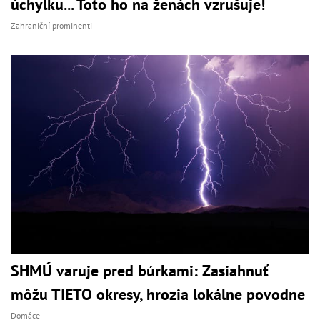
úchylku... Toto ho na ženách vzrušuje!
Zahraniční prominenti
SHMÚ varuje pred búrkami: Zasiahnuť
môžu TIETO okresy, hrozia lokálne povodne
Domáce