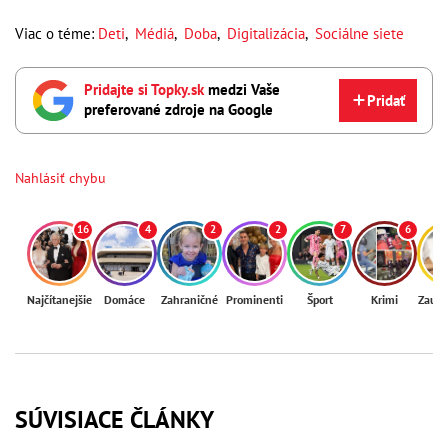
Viac o téme:
Deti
,
Médiá
,
Doba
,
Digitalizácia
,
Sociálne siete
Pridajte si Topky.sk
medzi Vaše
Pridať
preferované zdroje na Google
Nahlásiť chybu
16
4
2
2
7
6
Najčítanejšie
Domáce
Zahraničné
Prominenti
Šport
Krimi
Zaují
SÚVISIACE ČLÁNKY