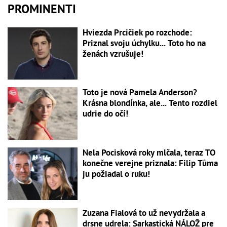
PROMINENTI
Hviezda Prcičiek po rozchode:
Priznal svoju úchylku... Toto ho na
ženách vzrušuje!
Toto je nová Pamela Anderson?
Krásna blondínka, ale... Tento rozdiel
udrie do očí!
Nela Pocisková roky mlčala, teraz TO
konečne verejne priznala: Filip Tůma
ju požiadal o ruku!
Zuzana Fialová to už nevydržala a
drsne udrela: Sarkastická NÁLOŽ pre