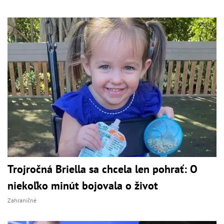
Trojročná Briella sa chcela len pohrať: O
niekoľko minút bojovala o život
Zahraničné