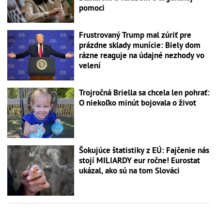
pomoci
Frustrovaný Trump mal zúriť pre
prázdne sklady munície: Biely dom
rázne reaguje na údajné nezhody vo
velení
Trojročná Briella sa chcela len pohrať:
O niekoľko minút bojovala o život
Šokujúce štatistiky z EÚ: Fajčenie nás
stojí MILIARDY eur ročne! Eurostat
ukázal, ako sú na tom Slováci