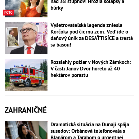
nad 38 stupňov! Hrozia kolapsy a
búrky
FOTO
Vyšetrovateľská legenda zniesla
Korčoka pod čiernu zem: Veď ide o
daňový únik za DESAŤTISÍCE a trestá
sa basou!
Rozsiahly požiar v Nových Zámkoch:
V časti Janov Dvor horelo až 40
hektárov porastu
ZAHRANIČNÉ
Dramatická situácia na Dunaji spája
susedov: Orbánová telefonovala s
Blanárom a Tarabom o urgentnej