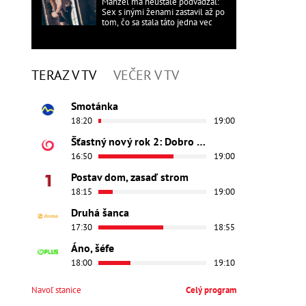
Manžel ma neustále podvádzal:
Sex s inými ženami zastavil až po
tom, čo sa stala táto jedna vec
TERAZ V TV
VEČER V TV
Smotánka
18:20
19:00
Šťastný nový rok 2: Dobro došli
16:50
19:00
Postav dom, zasaď strom
18:15
19:00
Druhá šanca
17:30
18:55
Áno, šéfe
18:00
19:10
Navoľ stanice
Celý program