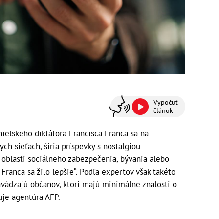
Vypočuť
článok
ielskeho diktátora Francisca Franca sa na
ch sieťach, šíria príspevky s nostalgiou
oblasti sociálneho zabezpečenia, bývania alebo
 Franca sa žilo lepšie“. Podľa expertov však takéto
avádzajú občanov, ktorí majú minimálne znalosti o
uje agentúra AFP.