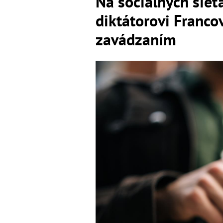
Na sociálnych sieť
diktátorovi Franco
zavádzaním