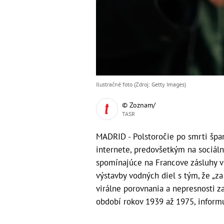
Ilustračné foto (Zdroj: Getty Images)
© Zoznam/
TASR
MADRID - Polstoročie po smrti špan
internete, predovšetkým na sociálny
spomínajúce na Francove zásluhy v 
výstavby vodných diel s tým, že „za
virálne porovnania a nepresnosti z
období rokov 1939 až 1975, inform