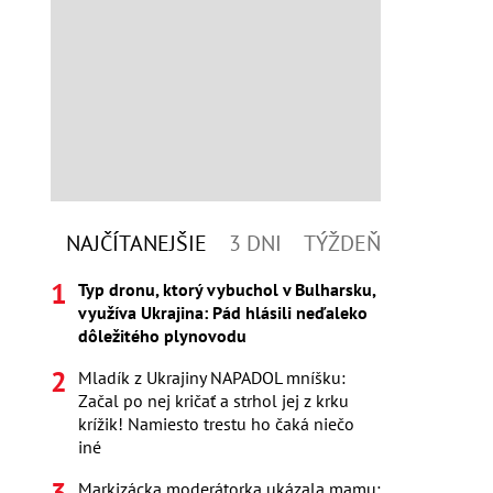
NAJČÍTANEJŠIE
3 DNI
TÝŽDEŇ
Typ dronu, ktorý vybuchol v Bulharsku,
využíva Ukrajina: Pád hlásili neďaleko
dôležitého plynovodu
Mladík z Ukrajiny NAPADOL mníšku:
Začal po nej kričať a strhol jej z krku
krížik! Namiesto trestu ho čaká niečo
iné
Markizácka moderátorka ukázala mamu: