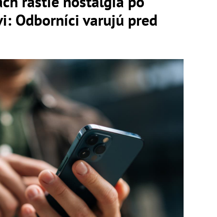
ach rastie nostalgia po
vi: Odborníci varujú pred