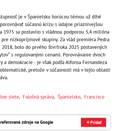
stupnosť je v Španielsku horúcou témou už dlhé
 porovnávať súčasnú krízu s údajne priaznivejšou
 a 1975 sa postavilo s vládnou podporou 3,4 milióna
 pre nízkopríjmové skupiny. Za vlád premiéra Pedra
u 2018, bolo do prvého štvrťroka 2025 postavených
bytov“ s regulovanými cenami. Porovnávanie dvoch
ry a demokracie - je však podľa Alfonsa Fernandeza
oblematické, pretože v súčasnosti má v tejto oblasti
áva.
lne siete
,
Falošná správa
,
Španielsko
,
Francisco
referované zdroje na Google
Pridať