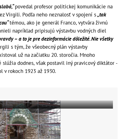
 slabá,“
povedal profesor politickej komunikácie na
ez Virgili. Podľa neho neznalosť v spojení s
„tak
úcou“
témou, ako je generál Franco, vytvára živnú
ieli napríklad pripisujú výstavbu vodných diel
ravdy – a to je pre dezinformácie dôležité. Nie všetky
rgili s tým, že všeobecný plán výstavby
istoval už na začiatku 20. storočia. Mnoho
slúžia dodnes, však postavil iný pravicový diktátor -
ol v rokoch 1923 až 1930.