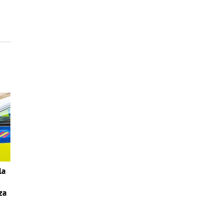
la
za