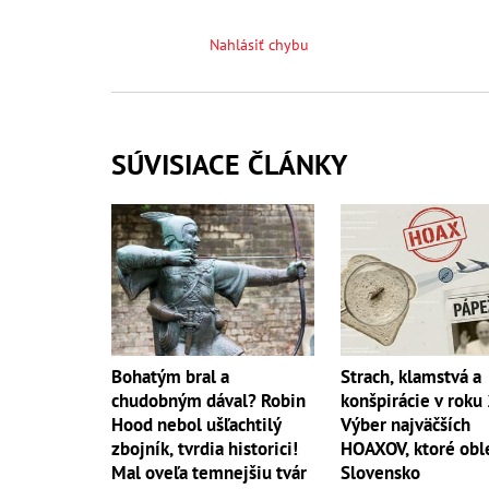
Nahlásiť chybu
SÚVISIACE ČLÁNKY
Strach, klamstvá a
Bohatým bral a
konšpirácie v roku
chudobným dával? Robin
Výber najväčších
Hood nebol ušľachtilý
HOAXOV, ktoré oble
zbojník, tvrdia historici!
Slovensko
Mal oveľa temnejšiu tvár