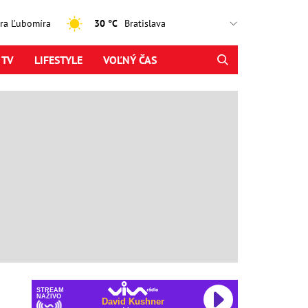
jtra Ľubomíra
30 °C
 TV
LIFESTYLE
VOĽNÝ ČAS
STREAM
NAŽIVO
David Kushner