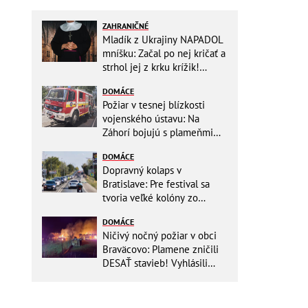
ZAHRANIČNÉ
Mladík z Ukrajiny NAPADOL
mníšku: Začal po nej kričať a
strhol jej z krku krížik!
Namiesto trestu ho čaká
DOMÁCE
niečo iné
Požiar v tesnej blízkosti
vojenského ústavu: Na
Záhorí bojujú s plameňmi
desiatky hasičov
DOMÁCE
Dopravný kolaps v
Bratislave: Pre festival sa
tvoria veľké kolóny zo
všetkých smerov
DOMÁCE
Ničivý nočný požiar v obci
Braväcovo: Plamene zničili
DESAŤ stavieb! Vyhlásili
MIMORIADNU situáciu