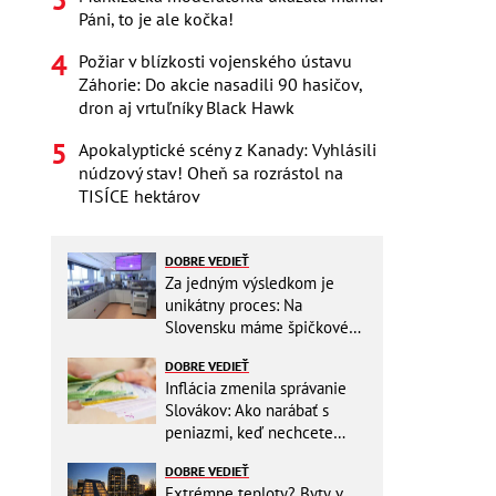
Páni, to je ale kočka!
Požiar v blízkosti vojenského ústavu
Záhorie: Do akcie nasadili 90 hasičov,
dron aj vrtuľníky Black Hawk
Apokalyptické scény z Kanady: Vyhlásili
núdzový stav! Oheň sa rozrástol na
TISÍCE hektárov
DOBRE VEDIEŤ
Za jedným výsledkom je
unikátny proces: Na
Slovensku máme špičkové
pracovisko
DOBRE VEDIEŤ
Inflácia zmenila správanie
Slovákov: Ako narábať s
peniazmi, keď nechcete
zbytočne riskovať?
DOBRE VEDIEŤ
Extrémne teploty? Byty v