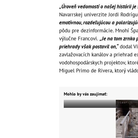
„Úroveň vedomostí o našej histórii je
Navarrskej univerzite Jordi Rodrígu
emotívnou, rozdeľujúcou a polarizuj
pôdu pre dezinformácie. Mnohí Špan
výlučne Francovi.
„Je na tom zrnko p
priehrady však postavil on,“
dodal Vi
zavlažovacích kanálov a priehrad ex
vodohospodárskych projektov, ktoré 
Miguel Primo de Rivera, ktorý vlád
Mohlo by vás zaujímať: