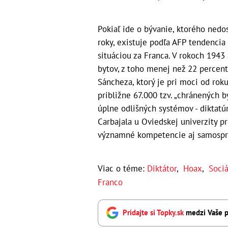
Pokiaľ ide o bývanie, ktorého nedo
roky, existuje podľa AFP tendencia
situáciou za Franca. V rokoch 1943
bytov, z toho menej než 22 percent
Sáncheza, ktorý je pri moci od rok
približne 67.000 tzv. „chránených 
úplne odlišných systémov - diktatú
Carbajala u Oviedskej univerzity pr
významné kompetencie aj samospr
Viac o téme:
Diktátor
,
Hoax
,
Sociá
Franco
Pridajte si Topky.sk
medzi Vaše p