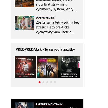
srdci Bratislavy majú
výnimočný systém, ktorý
ešte aj šetrí náklady
DOBRE VEDIEŤ
Zbaľte sa na letný piknik bez
stresu: Tieto praktické
vychytávky vám ušetria
miesto v batohu!
PREDPREDAJ
.sk - Tu sa rodia zážitky
PARTNERSKÉ VZŤAHY