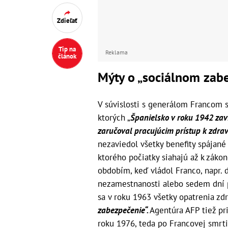
Zdieľať
Tip na
Reklama
článok
Mýty o „sociálnom zabe
V súvislosti s generálom Francom s
ktorých „
Španielsko v roku 1942 zav
zaručoval pracujúcim prístup k zdrav
nezaviedol všetky benefity spájan
ktorého počiatky siahajú až k záko
obdobím, keď vládol Franco, napr.
nezamestnanosti alebo sedem dní p
sa v roku 1963 všetky opatrenia zd
zabezpečenie“.
Agentúra AFP tiež pri
roku 1976, teda po Francovej smrti