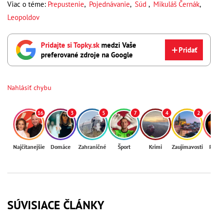
Viac o téme:
Prepustenie
,
Pojednávanie
,
Súd
,
Mikuláš Černák
,
Leopoldov
Pridajte si Topky.sk
medzi Vaše
Pridať
preferované zdroje na Google
Nahlásiť chybu
16
3
5
7
4
2
Najčítanejšie
Domáce
Zahraničné
Šport
Krimi
Zaujímavosti
Reg
SÚVISIACE ČLÁNKY