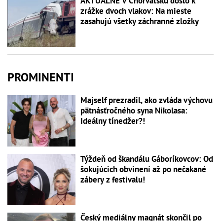
AKTUÁLNE V Chorvátsku došlo k
zrážke dvoch vlakov: Na mieste
zasahujú všetky záchranné zložky
PROMINENTI
Majself prezradil, ako zvláda výchovu
pätnásťročného syna Nikolasa:
Ideálny tínedžer?!
Týždeň od škandálu Gáboríkovcov: Od
šokujúcich obvinení až po nečakané
zábery z festivalu!
Český mediálny magnát skončil po