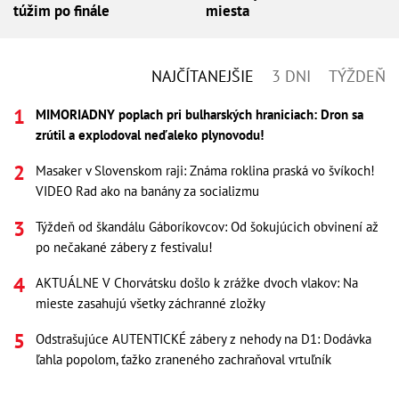
túžim po finále
miesta
NAJČÍTANEJŠIE
3 DNI
TÝŽDEŇ
MIMORIADNY poplach pri bulharských hraniciach: Dron sa
zrútil a explodoval neďaleko plynovodu!
Masaker v Slovenskom raji: Známa roklina praská vo švíkoch!
VIDEO Rad ako na banány za socializmu
Týždeň od škandálu Gáboríkovcov: Od šokujúcich obvinení až
po nečakané zábery z festivalu!
AKTUÁLNE V Chorvátsku došlo k zrážke dvoch vlakov: Na
mieste zasahujú všetky záchranné zložky
Odstrašujúce AUTENTICKÉ zábery z nehody na D1: Dodávka
ľahla popolom, ťažko zraneného zachraňoval vrtuľník