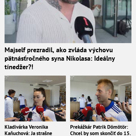
Majself prezradil, ako zvláda výchovu
pätnásťročného syna Nikolasa: Ideálny
tínedžer?!
Kladivárka Veronika
Prekážkár Patrik Dömötör:
Kaňuchová: Ja strašne
Chcel by som skončiť do 15.