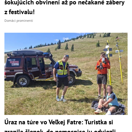
šokujúcich obvinení až po nečakané zábery
z festivalu!
Domáci prominenti
Úraz na túre vo Veľkej Fatre: Turistka si
zranila členok, do nemocnice ju odviezli