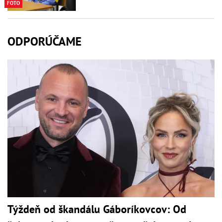
FOTO
ODPORÚČAME
Týždeň od škandálu Gáboríkovcov: Od