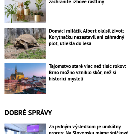
zachránite izbové rastliny
Domáci miláčik Albert okúsil život:
Korytnačku nezastavil ani záhradný
plot, utiekla do lesa
Tajomstvo staré viac než tisíc rokov:
Brno možno vzniklo skôr, než si
historici mysleli
DOBRÉ SPRÁVY
Za jedným výsledkom je unikátny
proces: Na Slovensku máme špičkové