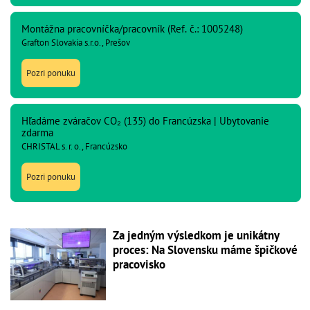
Montážna pracovníčka/pracovník (Ref. č.: 1005248)
Grafton Slovakia s.r.o., Prešov
Pozri ponuku
Hľadáme zváračov CO₂ (135) do Francúzska | Ubytovanie
zdarma
CHRISTAL s. r. o., Francúzsko
Pozri ponuku
Za jedným výsledkom je unikátny
proces: Na Slovensku máme špičkové
pracovisko