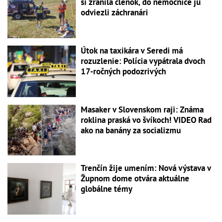
si zranila členok, do nemocnice ju
odviezli záchranári
Útok na taxikára v Seredi má
rozuzlenie: Polícia vypátrala dvoch
17-ročných podozrivých
Masaker v Slovenskom raji: Známa
roklina praská vo švíkoch! VIDEO Rad
ako na banány za socializmu
Trenčín žije umením: Nová výstava v
Župnom dome otvára aktuálne
globálne témy