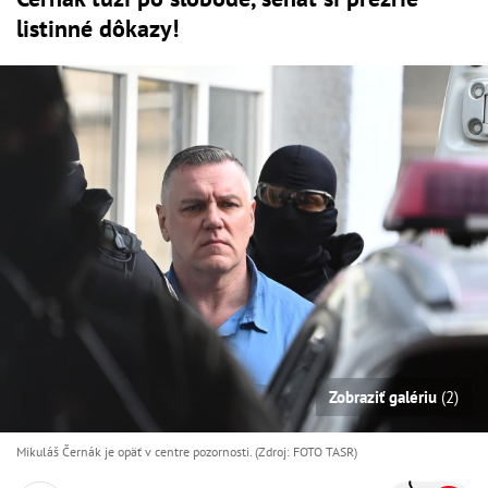
listinné dôkazy!
Zobraziť galériu
(2)
Mikuláš Černák je opäť v centre pozornosti. (Zdroj: FOTO TASR)