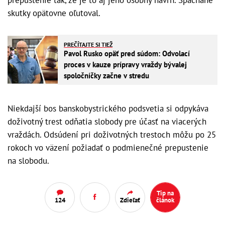
prepustenie tak, že je to aj jeho osobný návrh. Spáchané
skutky opätovne oľutoval.
PREČÍTAJTE SI TIEŽ
Pavol Rusko opäť pred súdom: Odvolací
proces v kauze prípravy vraždy bývalej
spoločníčky začne v stredu
Niekdajší bos banskobystrického podsvetia si odpykáva
doživotný trest odňatia slobody pre účasť na viacerých
vraždách. Odsúdení pri doživotných trestoch môžu po 25
rokoch vo väzení požiadať o podmienečné prepustenie
na slobodu.
Tip na
124
Zdieľať
článok