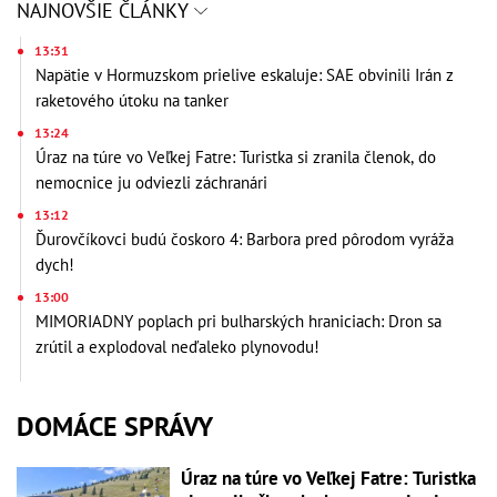
NAJNOVŠIE ČLÁNKY
13:31
Napätie v Hormuzskom prielive eskaluje: SAE obvinili Irán z
raketového útoku na tanker
13:24
Úraz na túre vo Veľkej Fatre: Turistka si zranila členok, do
nemocnice ju odviezli záchranári
13:12
Ďurovčíkovci budú čoskoro 4: Barbora pred pôrodom vyráža
dych!
13:00
MIMORIADNY poplach pri bulharských hraniciach: Dron sa
zrútil a explodoval neďaleko plynovodu!
DOMÁCE SPRÁVY
Úraz na túre vo Veľkej Fatre: Turistka