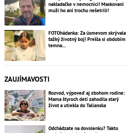
nakladačke v nemocnici! Maskovaní
muži ho ani trochu nešetrili!
FOTOhádanka: Za úsmevom skrývala
ťažký životný boj! Prešla si obdobím
temna...
ZAUJÍMAVOSTI
Rozvod, výpoveď aj zbohom rodine:
Mama štyroch detí zahodila starý
život a utiekla do Talianska
Odchádzate na dovolenku? Takto