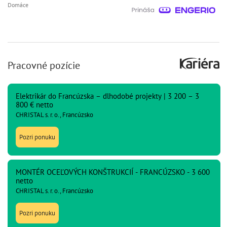
Domáce
Pracovné pozície
Elektrikár do Francúzska – dlhodobé projekty | 3 200 – 3
800 € netto
CHRISTAL s. r. o., Francúzsko
Pozri ponuku
MONTÉR OCEĽOVÝCH KONŠTRUKCIÍ - FRANCÚZSKO - 3 600
netto
CHRISTAL s. r. o., Francúzsko
Pozri ponuku