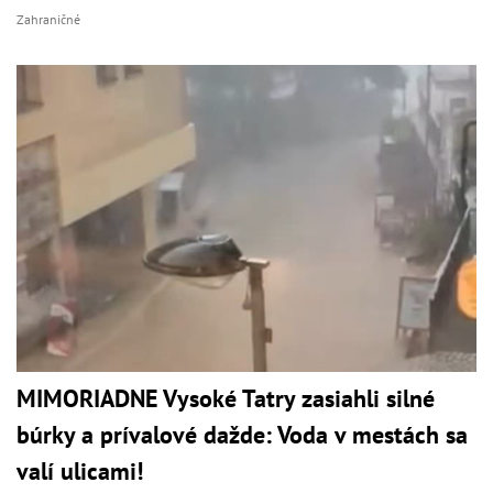
Zahraničné
MIMORIADNE Vysoké Tatry zasiahli silné
búrky a prívalové dažde: Voda v mestách sa
valí ulicami!