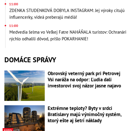
11:00
ZDENKA STUDENKOVÁ DOBYLA INSTAGRAM: Jej výroky citujú
influencerky, videá preberajú médiá!
11:00
Medvedia šelma vo Veľkej Fatre NAHÁŇALA turistov: Ochranári
rýchlo odhalili dôvod, prišlo POKARHANIE!
DOMÁCE SPRÁVY
Obrovský veterný park pri Petrovej
Vsi naráža na odpor: Ľudia dali
investorovi svoj názor jasne najavo
Extrémne teploty? Byty v srdci
Bratislavy majú výnimočný systém,
ktorý ešte aj šetrí náklady
FOTO