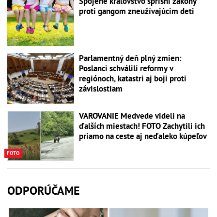
Spojené kráľovstvo sprísni zákony
proti gangom zneužívajúcim deti
Parlamentný deň plný zmien:
Poslanci schválili reformy v
regiónoch, katastri aj boji proti
závislostiam
VAROVANIE Medvede videli na
ďalších miestach! FOTO Zachytili ich
priamo na ceste aj neďaleko kúpeľov
FOTO
ODPORÚČAME