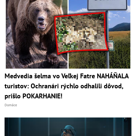
Medvedia šelma vo Veľkej Fatre NAHÁŇALA
turistov: Ochranári rýchlo odhalili dôvod,
prišlo POKARHANIE!
Domáce