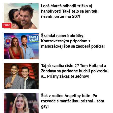
Leoš Mareš odhodil tričko aj
hanblivosť! Také telo sa len tak
nevidí, on že má 50?!
FOTO
Škandál naberá obrátky:
Kontroverzným prípadom z
markizáckej šou sa zaoberá polícia!
Tajná svadba číslo 2? Tom Holland a
Zendaya sa poriadne buchli po vrecku
a... Prísny zákaz telefónov!
Šok v rodine Angeliny Jolie: Po
rozvode s manželkou priznal - som
gay!