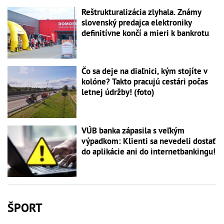
Reštrukturalizácia zlyhala. Známy
slovenský predajca elektroniky
definitívne končí a mieri k bankrotu
Čo sa deje na diaľnici, kým stojíte v
kolóne? Takto pracujú cestári počas
letnej údržby! (foto)
VÚB banka zápasila s veľkým
výpadkom: Klienti sa nevedeli dostať
do aplikácie ani do internetbankingu!
ŠPORT