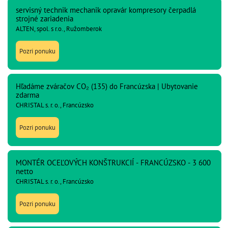
servisný technik mechanik opravár kompresory čerpadlá
strojné zariadenia
ALTEN, spol. s r.o., Ružomberok
Pozri ponuku
Hľadáme zváračov CO₂ (135) do Francúzska | Ubytovanie
zdarma
CHRISTAL s. r. o., Francúzsko
Pozri ponuku
MONTÉR OCEĽOVÝCH KONŠTRUKCIÍ - FRANCÚZSKO - 3 600
netto
CHRISTAL s. r. o., Francúzsko
Pozri ponuku