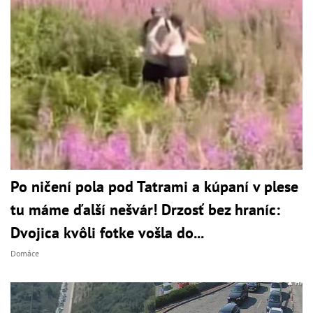
Po ničení pola pod Tatrami a kúpaní v plese
tu máme ďalší nešvár! Drzosť bez hraníc:
Dvojica kvôli fotke vošla do...
Domáce