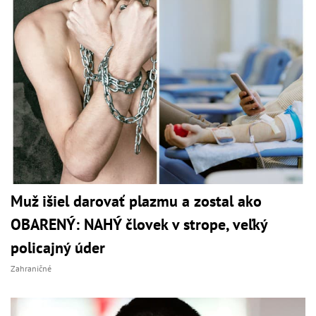
Muž išiel darovať plazmu a zostal ako
OBARENÝ: NAHÝ človek v strope, veľký
policajný úder
Zahraničné