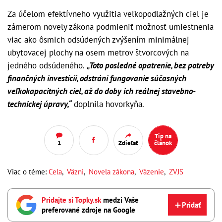
Za účelom efektívneho využitia veľkopodlažných ciel je
zámerom novely zákona podmieniť možnosť umiestnenia
viac ako ôsmich odsúdených zvýšením minimálnej
ubytovacej plochy na osem metrov štvorcových na
jedného odsúdeného.
„Toto posledné opatrenie, bez potreby
finančných investícii, odstráni fungovanie súčasných
veľkokapacitných ciel, až do doby ich reálnej stavebno-
technickej úpravy,“
doplnila hovorkyňa.
Tip na
1
Zdieľať
článok
Viac o téme:
Cela
,
Väzni
,
Novela zákona
,
Väzenie
,
ZVJS
Pridajte si Topky.sk
medzi Vaše
Pridať
preferované zdroje na Google