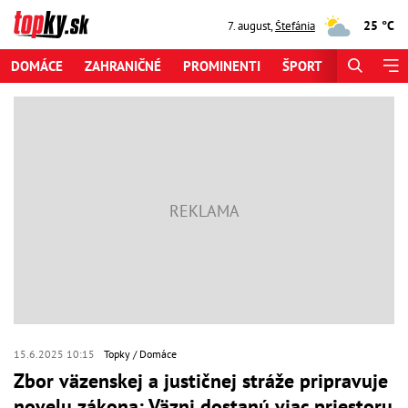
25 °C
7. august
,
Štefánia
DOMÁCE
ZAHRANIČNÉ
PROMINENTI
ŠPORT
ZAUJÍMAV
15.6.2025 10:15
Topky
Domáce
Zbor väzenskej a justičnej stráže pripravuje
novelu zákona: Väzni dostanú viac priestoru