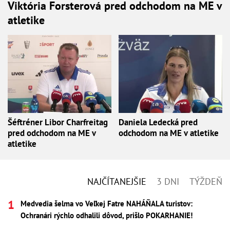
Viktória Forsterová pred odchodom na ME v
atletike
Šéftréner Libor Charfreitag
Daniela Ledecká pred
pred odchodom na ME v
odchodom na ME v atletike
atletike
NAJČÍTANEJŠIE
3 DNI
TÝŽDEŇ
Medvedia šelma vo Veľkej Fatre NAHÁŇALA turistov:
Ochranári rýchlo odhalili dôvod, prišlo POKARHANIE!