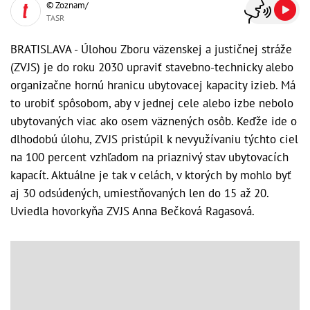
© Zoznam/
TASR
BRATISLAVA - Úlohou Zboru väzenskej a justičnej stráže
(ZVJS) je do roku 2030 upraviť stavebno-technicky alebo
organizačne hornú hranicu ubytovacej kapacity izieb. Má
to urobiť spôsobom, aby v jednej cele alebo izbe nebolo
ubytovaných viac ako osem väznených osôb. Keďže ide o
dlhodobú úlohu, ZVJS pristúpil k nevyužívaniu týchto ciel
na 100 percent vzhľadom na priaznivý stav ubytovacích
kapacít. Aktuálne je tak v celách, v ktorých by mohlo byť
aj 30 odsúdených, umiestňovaných len do 15 až 20.
Uviedla hovorkyňa ZVJS Anna Bečková Ragasová.