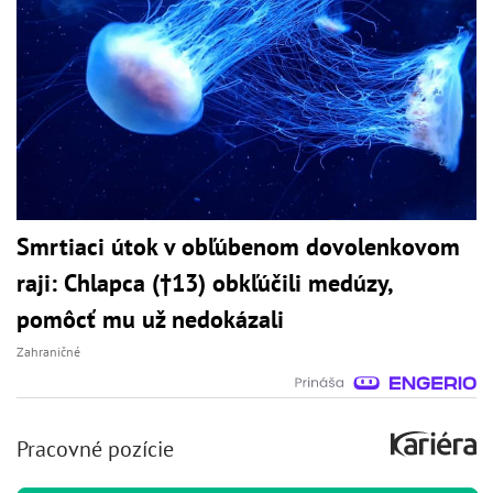
Smrtiaci útok v obľúbenom dovolenkovom
raji: Chlapca (†13) obkľúčili medúzy,
pomôcť mu už nedokázali
Zahraničné
Pracovné pozície