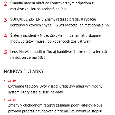
Škandál naberá obrátky: Kontroverzným prípadom z
markizáckej šou sa zaoberá polícia!
ŠOKUJÚCE ZISTENIE Známy reťazec predával rybacie
konzervy, v ktorých chýbali RYBY! Môžete ich mať doma aj vy
Šialený incident v Nitre: Zakuklení muži zmlátili skupinu
Indov, učiteľovi museli po kopancoch zošívať tvár!
Leoš Mareš odhodil tričko aj hanblivosť! Také telo sa len tak
nevidí, on že má 50?!
NAJNOVŠIE ČLÁNKY
11:20
Extrémne teploty? Byty v srdci Bratislavy majú výnimočný
systém, ktorý ešte aj šetrí náklady
11:18
Zmeny v obchodnom registri zasiahnu podnikateľov: Nové
pravidlá predražia fungovanie firiem! SaS navrhuje stopku