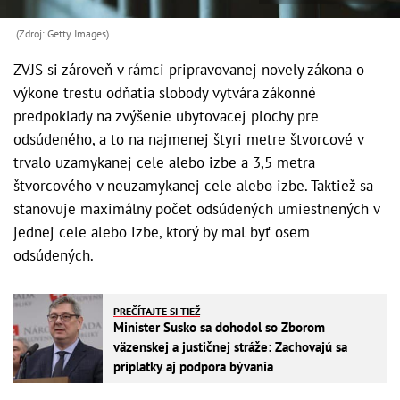
(Zdroj: Getty Images)
ZVJS si zároveň v rámci pripravovanej novely zákona o
výkone trestu odňatia slobody vytvára zákonné
predpoklady na zvýšenie ubytovacej plochy pre
odsúdeného, a to na najmenej štyri metre štvorcové v
trvalo uzamykanej cele alebo izbe a 3,5 metra
štvorcového v neuzamykanej cele alebo izbe. Taktiež sa
stanovuje maximálny počet odsúdených umiestnených v
jednej cele alebo izbe, ktorý by mal byť osem
odsúdených.
PREČÍTAJTE SI TIEŽ
Minister Susko sa dohodol so Zborom
väzenskej a justičnej stráže: Zachovajú sa
príplatky aj podpora bývania