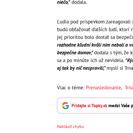
niečo,"
dodala.
Ľudia pod príspevkom zareagovali s
budú obťažovať ďalších ľudí, ktorí 
jej prioritou bolo dostať sa bezpe
rozhodne kľudní kvôli nim neboli a 
bezpečne domov,"
dodala s tým, že k
sa a po minúte ich už nevidela.
"Kým
aj tak by nič nespravili,"
myslí si Trn
Viac o téme:
Prenasledovanie
,
Trn
Pridajte si Topky.sk
medzi Vaše p
Nahlásiť chybu