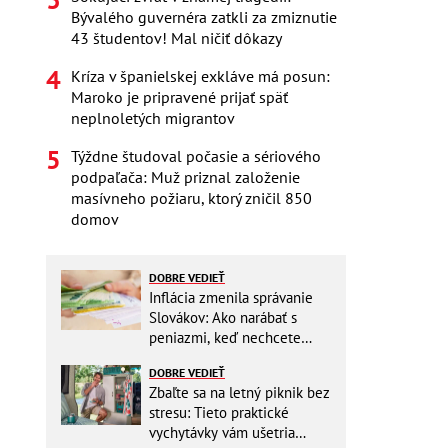
Bývalého guvernéra zatkli za zmiznutie
43 študentov! Mal ničiť dôkazy
Kríza v španielskej exkláve má posun:
Maroko je pripravené prijať späť
neplnoletých migrantov
Týždne študoval počasie a sériového
podpaľača: Muž priznal založenie
masívneho požiaru, ktorý zničil 850
domov
DOBRE VEDIEŤ
Inflácia zmenila správanie
Slovákov: Ako narábať s
peniazmi, keď nechcete
zbytočne riskovať?
DOBRE VEDIEŤ
Zbaľte sa na letný piknik bez
stresu: Tieto praktické
vychytávky vám ušetria