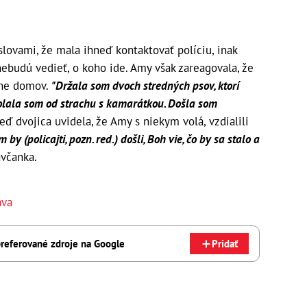
lovami, že mala ihneď kontaktovať políciu, inak
nebudú vedieť, o koho ide. Amy však zareagovala, že
čne domov.
"Držala som dvoch stredných psov, ktorí
volala som od strachu s kamarátkou. Došla som
eď dvojica uvidela, že Amy s niekym volá, vzdialili
 by (policajti, pozn. red.) došli, Boh vie, čo by sa stalo a
avčanka.
ava
referované zdroje na Google
Pridať