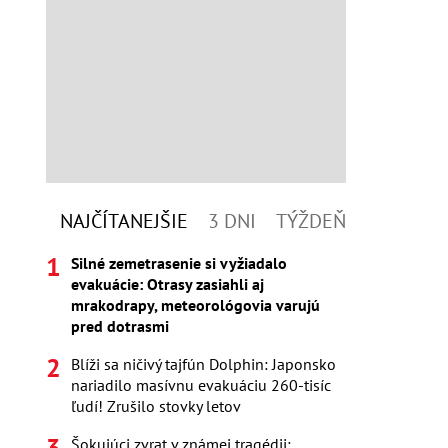
NAJČÍTANEJŠIE
3 DNI
TÝŽDEŇ
Silné zemetrasenie si vyžiadalo
evakuácie: Otrasy zasiahli aj
mrakodrapy, meteorológovia varujú
pred dotrasmi
Blíži sa ničivý tajfún Dolphin: Japonsko
nariadilo masívnu evakuáciu 260-tisíc
ľudí! Zrušilo stovky letov
Šokujúci zvrat v známej tragédii: