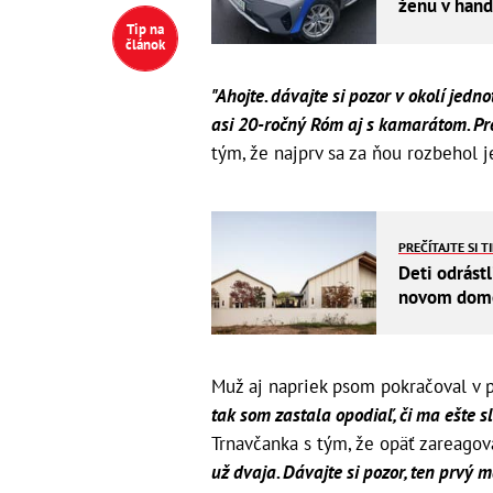
ženu v han
Tip na
článok
"Ahojte. dávajte si pozor v okolí jed
asi 20-ročný Róm aj s kamarátom. Pr
tým, že najprv sa za ňou rozbehol j
PREČÍTAJTE SI T
Deti odrástl
novom dome 
Muž aj napriek psom pokračoval v 
tak som zastala opodiaľ, či ma ešte sl
Trnavčanka s tým, že opäť zareagov
už dvaja. Dávajte si pozor, ten prvý 