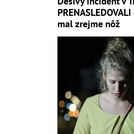
Desivý incident v 
PRENASLEDOVALI dv
mal zrejme nôž