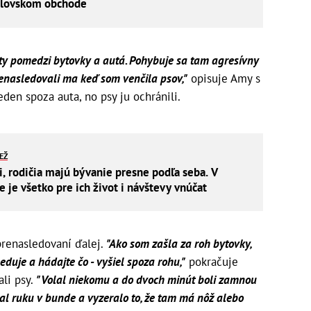
dlovskom obchode
noty pomedzi bytovky a autá. Pohybuje sa tam agresívny
enasledovali ma keď som venčila psov,"
opisuje Amy s
eden spoza auta, no psy ju ochránili.
IEŽ
i, rodičia majú bývanie presne podľa seba. V
je všetko pre ich život i návštevy vnúčat
prenasledovaní ďalej.
"Ako som zašla za roh bytovky,
eduje a hádajte čo - vyšiel spoza rohu,"
pokračuje
ali psy.
"Volal niekomu a do dvoch minút boli zamnou
mal ruku v bunde a vyzeralo to, že tam má nôž alebo