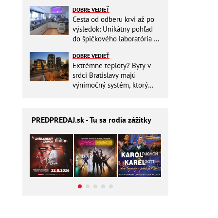
miesto v batohu!
DOBRE VEDIEŤ
Cesta od odberu krvi až po
výsledok: Unikátny pohľad
do špičkového laboratória na
Slovensku
DOBRE VEDIEŤ
Extrémne teploty? Byty v
srdci Bratislavy majú
výnimočný systém, ktorý
ešte aj šetrí náklady
PREDPREDAJ
.sk - Tu sa rodia zážitky