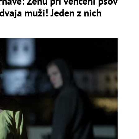
Trnave: Ženu pri venčení psov
aja muži! Jeden z nich