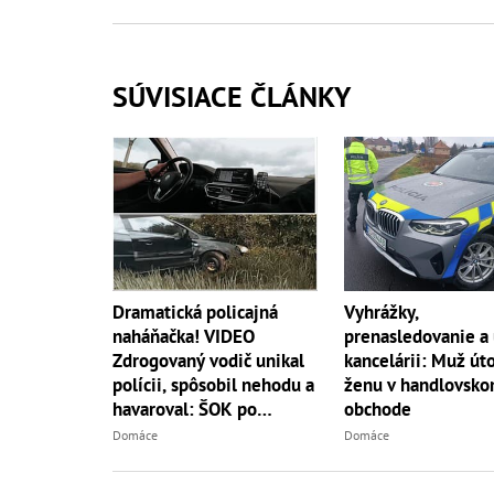
SÚVISIACE ČLÁNKY
Dramatická policajná
Vyhrážky,
naháňačka! VIDEO
prenasledovanie a 
Zdrogovaný vodič unikal
kancelárii: Muž úto
polícii, spôsobil nehodu a
ženu v handlovsk
havaroval: ŠOK po
obchode
lustrácii
Domáce
Domáce