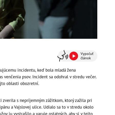
Vypočuť
článok
jujúcemu incidentu, keď bola mladá žena
venčenia psov. Incident sa odohral v stredu večer.
jto oblasti obozretní.
i zverila s nepríjemným zážitkom, ktorý zažila pri
ipánu a Vajslovej ulice. Udialo sa to v stredu okolo
ov ju vystrašilo a varuje ostatných, aby si v tejto