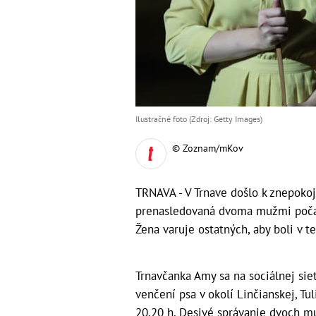
Ilustračné foto (Zdroj: Getty Images)
© Zoznam/mKov
TRNAVA - V Trnave došlo k znepoko
prenasledovaná dvoma mužmi počas 
Žena varuje ostatných, aby boli v te
Trnavčanka Amy sa na sociálnej siet
venčení psa v okolí Linčianskej, Tul
20.20 h. Desivé správanie dvoch muž