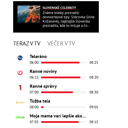
SLOVENSKÉ CELEBRITY
Známe krásky prezradili
dovolenkové tipy: Srdcovka Silvie
Križanovej, najkrajšia Slovenka
prezradila, kde to miluje a čo
ďalšie?
TERAZ V TV
VEČER V TV
Teleráno
06:00
08:25
Ranné noviny
06:15
08:20
Ranné správy
07:00
08:30
Túžba tela
08:00
09:05
Moja mama varí lepšie ako tvoja
07:05
08:15