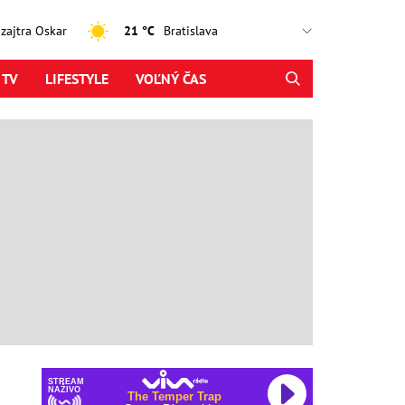
, zajtra Oskar
21 °C
 TV
LIFESTYLE
VOĽNÝ ČAS
STREAM
NAŽIVO
The Temper Trap