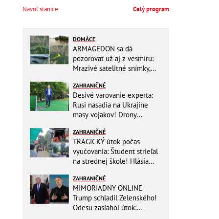
Navoľ stanice
Celý program
DOMÁCE
ARMAGEDON sa dá
pozorovať už aj z vesmíru:
Mrazivé satelitné snímky,
rozdiel len pár rokov a po
ZAHRANIČNÉ
vode ani stopy!
Desivé varovanie experta:
Rusi nasadia na Ukrajine
masy vojakov! Drony
nebudú stačiť
ZAHRANIČNÉ
TRAGICKÝ útok počas
vyučovania: Študent strieľal
na strednej škole! Hlásia
mŕtvych a množstvo
ZAHRANIČNÉ
zranených
MIMORIADNY ONLINE
Trump schladil Zelenského!
Odesu zasiahol útok:
Odvolaný Fedorov túži po