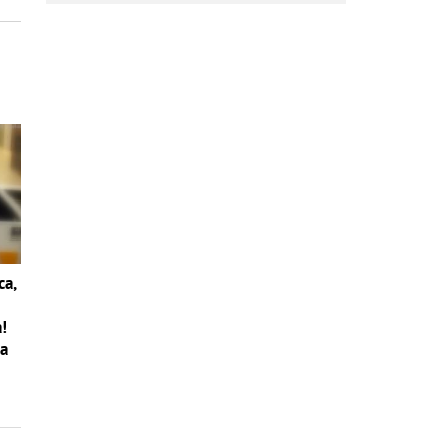
návrate
ca,
a!
na