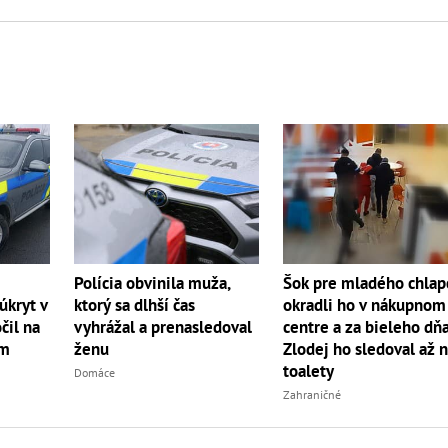
Polícia obvinila muža,
Šok pre mladého chlap
úkryt v
ktorý sa dlhší čas
okradli ho v nákupnom
čil na
vyhrážal a prenasledoval
centre a za bieleho dň
om
ženu
Zlodej ho sledoval až 
toalety
Domáce
Zahraničné