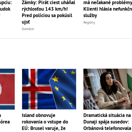
Zámky: Pirát ciest uháňal
má nečakané problémy
upciu:
rýchlosťou 143 km/h!
Klienti hlásia nefunkč
sudok
Pred políciou sa pokúsil
služby
r
ujsť
Regióny
Domáce
Dramatická situácia na
a
Island obnovuje
Dunaji spája susedov:
Kórea
rokovania o vstupe do
Orbánová telefonovala
EÚ: Brusel varuje, že