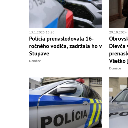
13.1.2025 15:20
29.10.2024 
Polícia prenasledovala 16-
Obrovsk
ročného vodiča, zadržala ho v
Dievča 
Stupave
prenasl
Všetko 
Domáce
Domáce