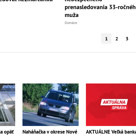
prenasledovania 33-ročné
muža
Domáce
1
2
3
Naháňačka v okrese Nové
AKTUÁLNE Veľká bank
a opäť