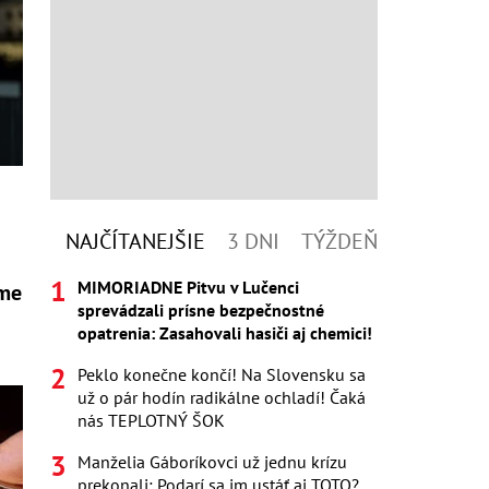
NAJČÍTANEJŠIE
3 DNI
TÝŽDEŇ
MIMORIADNE Pitvu v Lučenci
jme
sprevádzali prísne bezpečnostné
opatrenia: Zasahovali hasiči aj chemici!
Peklo konečne končí! Na Slovensku sa
už o pár hodín radikálne ochladí! Čaká
nás TEPLOTNÝ ŠOK
Manželia Gáboríkovci už jednu krízu
prekonali: Podarí sa im ustáť aj TOTO?