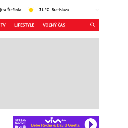
ajtra Štefánia
31 °C
 TV
LIFESTYLE
VOĽNÝ ČAS
STREAM
NAŽIVO
Bebe Rexha & David Guetta