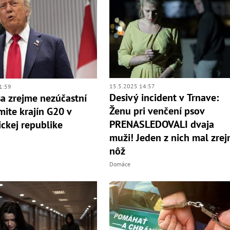
15.5.2025 14:57
1:59
Desivý incident v Trnave:
a zrejme nezúčastní
Ženu pri venčení psov
ite krajín G20 v
PRENASLEDOVALI dvaja
ickej republike
muži! Jeden z nich mal zre
nôž
Domáce