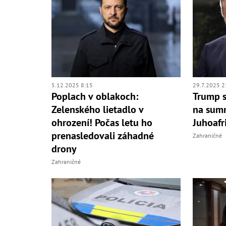
5.12.2025 8:15
29.7.2025 2
Poplach v oblakoch:
Trump s
Zelenského lietadlo v
na summ
ohrození! Počas letu ho
Juhoafr
prenasledovali záhadné
Zahraničné
drony
Zahraničné