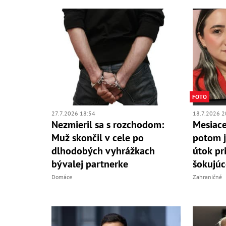
FOTO
27.7.2026 18:54
18.7.2026 2
Nezmieril sa s rozchodom:
Mesiace
Muž skončil v cele po
potom j
dlhodobých vyhrážkach
útok pr
bývalej partnerke
šokujúc
Domáce
Zahraničné