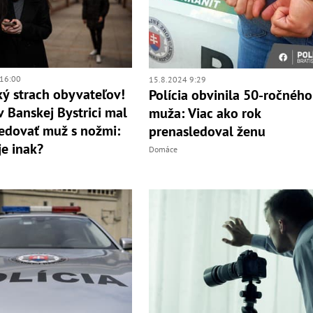
16:00
15.8.2024 9:29
ý strach obyvateľov!
Polícia obvinila 50-ročného
v Banskej Bystrici mal
muža: Viac ako rok
edovať muž s nožmi:
prenasledoval ženu
je inak?
Domáce