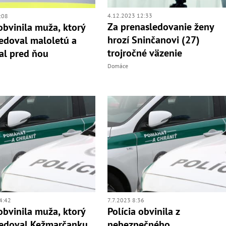
4.12.2023 12:33
:08
Za prenasledovanie ženy
 obvinila muža, ktorý
hrozí Sninčanovi (27)
edoval maloletú a
trojročné väzenie
al pred ňou
Domáce
4:42
7.7.2023 8:36
 obvinila muža, ktorý
Polícia obvinila z
ledoval Kežmarčanku
nebezpečného