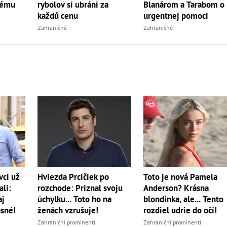
Blanárom a Tarabom o
kému
rybolov si ubráni za
urgentnej pomoci
každú cenu
Zahraničné
Zahraničné
Hviezda Prcičiek po
Toto je nová Pamela
vci už
rozchode: Priznal svoju
Anderson? Krásna
ali:
úchylku... Toto ho na
blondínka, ale... Tento
aj
ženách vzrušuje!
rozdiel udrie do očí!
asné!
Zahraniční prominenti
Zahraniční prominenti