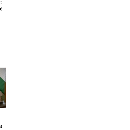
:
né
 s