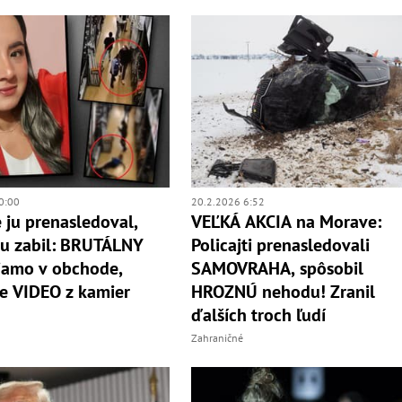
0:00
20.2.2026 6:52
 ju prenasledoval,
VEĽKÁ AKCIA na Morave:
u zabil: BRUTÁLNY
Policajti prenasledovali
iamo v obchode,
SAMOVRAHA, spôsobil
e VIDEO z kamier
HROZNÚ nehodu! Zranil
ďalších troch ľudí
Zahraničné