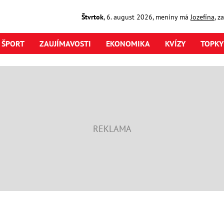
Štvrtok
,
6. august
2026
,
meniny má
Jozefína
, z
ŠPORT
ZAUJÍMAVOSTI
EKONOMIKA
KVÍZY
TOPKY