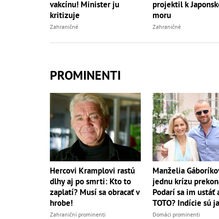
vakcínu! Minister ju
projektil k Japons
kritizuje
moru
Zahraničné
Zahraničné
PROMINENTI
Hercovi Kramplovi rastú
Manželia Gáboríko
dlhy aj po smrti: Kto to
jednu krízu prekon
zaplatí? Musí sa obracať v
Podarí sa im ustáť 
hrobe!
TOTO? Indície sú j
Zahraniční prominenti
Domáci prominenti