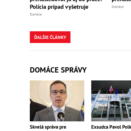
Polícia prípad vyšetruje
Domáce
Domáce
ĎALŠIE ČLÁNKY
DOMÁCE SPRÁVY
Skvelá správa pre
Exsudca Pavol Polk