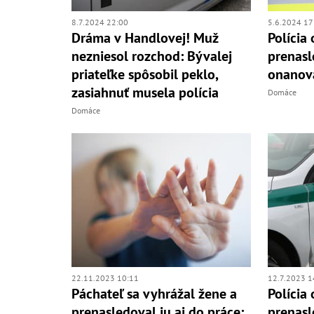
8.7.2024 22:00
5.6.2024 17
Dráma v Handlovej! Muž
Polícia
nezniesol rozchod: Bývalej
prenasl
priateľke spôsobil peklo,
onanov
zasiahnuť musela polícia
Domáce
Domáce
22.11.2023 10:11
12.7.2023 1
Páchateľ sa vyhrážal žene a
Polícia
prenasledoval ju aj do práce:
prenas