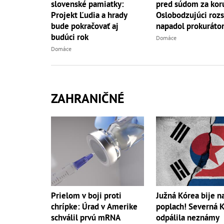
slovenské pamiatky:
pred súdom za kor
Projekt Ľudia a hrady
Oslobodzujúci roz
bude pokračovať aj
napadol prokuráto
budúci rok
Domáce
Domáce
ZAHRANIČNÉ
Prielom v boji proti
Južná Kórea bije n
chrípke: Úrad v Amerike
poplach! Severná 
schválil prvú mRNA
odpálila neznámy